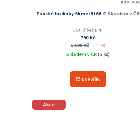
KÓD:
9166
Pánské hodinky Skmei 9166-C
Skladem v ČR
653 Kč bez DPH
790 Kč
1 190 Kč
(–33 %)
Skladem v ČR
(5 ks)
Průměrné
hodnocení
Do košíku
produktu
je
5,0
z
Akce
5
hvězdiček.