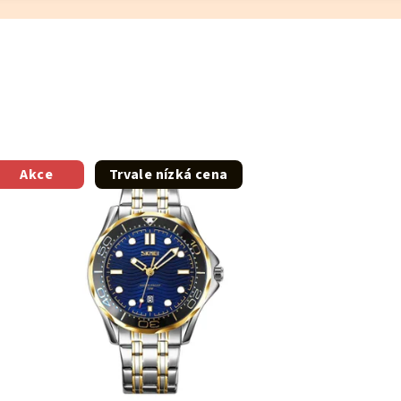
Akce
Trvale nízká cena