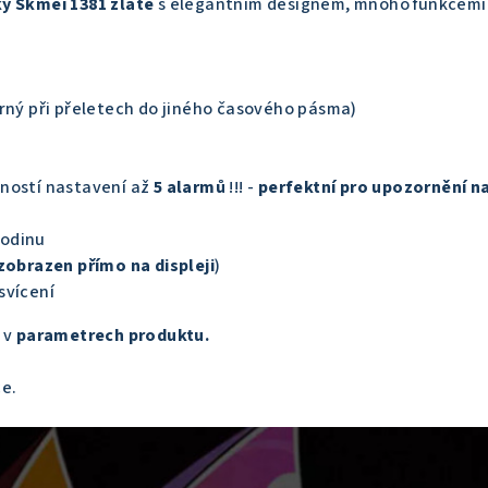
y Skmei 1381 zlaté
s elegantním designem, mnoho funkcemi
orný při přeletech do jiného časového pásma)
ností nastavení až
5 alarmů
!!! -
perfektní pro upozornění n
odinu
zobrazen přímo na displeji
)
svícení
 v
parametrech produktu.
ce.