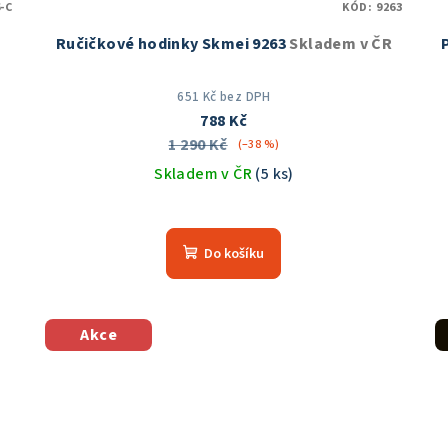
-C
KÓD:
9263
Ručičkové hodinky Skmei 9263
Skladem v ČR
651 Kč bez DPH
788 Kč
1 290 Kč
(–38 %)
Skladem v ČR
(5 ks)
Průměrné
hodnocení
Do košíku
produktu
je
5,0
z
Akce
5
hvězdiček.