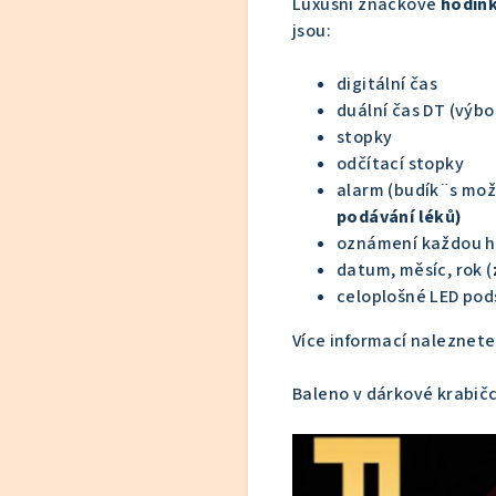
Luxusní značkové
hodink
jsou:
digitální čas
duální čas DT (výb
stopky
odčítací stopky
alarm (budík¨s mož
podávání léků)
oznámení každou h
datum, měsíc, rok (
celoplošné LED pod
Více informací naleznete
Baleno v dárkové krabič