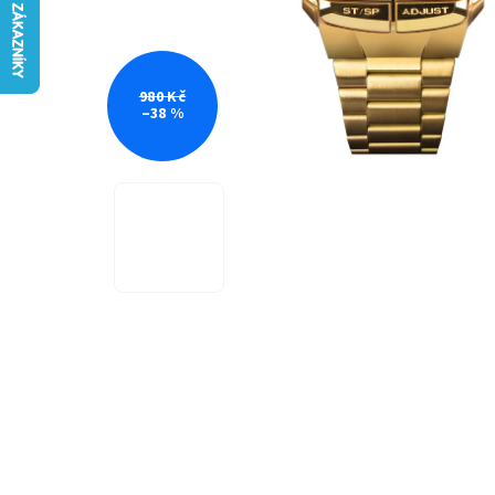
980 Kč
–38 %