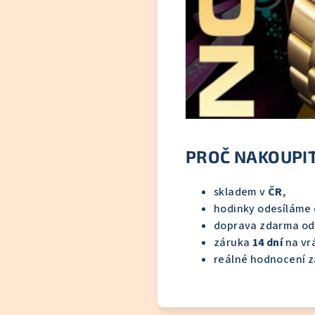
PROČ NAKOUPIT
skladem v
ČR
,
hodinky odesíláme
doprava zdarma o
záruka
14 dní
na vrá
reálné hodnocení z