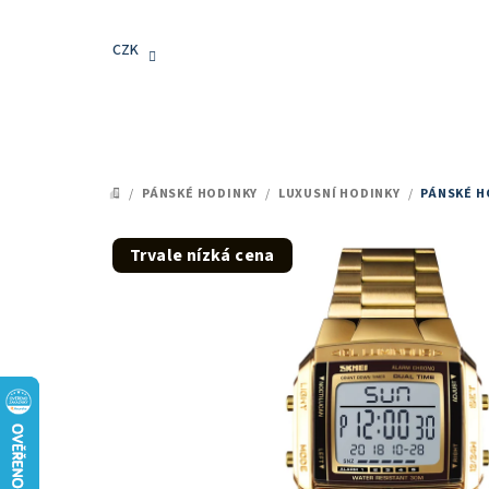
Přejít
na
CZK
obsah
/
PÁNSKÉ HODINKY
/
LUXUSNÍ HODINKY
/
PÁNSKÉ H
DOMŮ
Trvale nízká cena