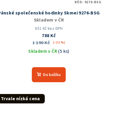
KÓD:
9276-BSG
Pánské společenské hodinky Skmei 9276-BSG
Skladem v ČR
651 Kč bez DPH
788 Kč
1 190 Kč
(–33 %)
Skladem v ČR
(5 ks)
Průměrné
hodnocení
Do košíku
produktu
je
5,0
z
Trvale nízká cena
5
hvězdiček.