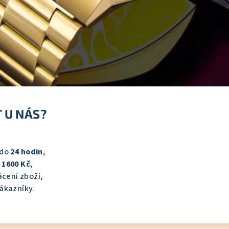
 U NÁS?
 do
24 hodin
,
d
1600 Kč
,
cení zboží,
ákazníky.