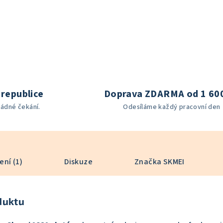
republice
Doprava ZDARMA od 1 60
žádné čekání.
Odesíláme každý pracovní den
ní (1)
Diskuze
Značka
SKMEI
duktu