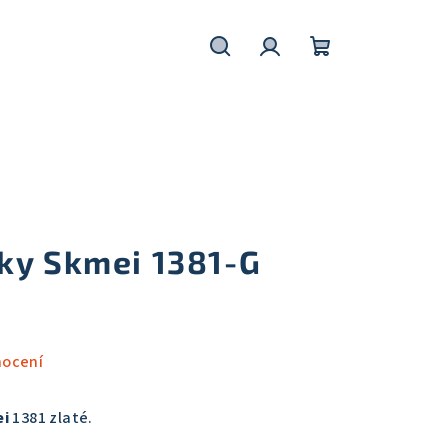
Hledat
Přihlášení
Nákupní
košík
ky Skmei 1381-G
nocení
ei
1381 zlaté.