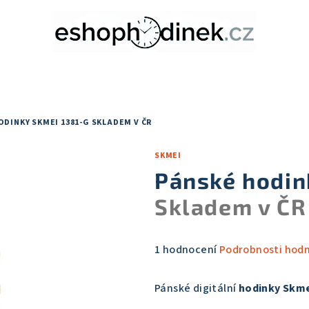
ODINKY SKMEI 1381-G
SKLADEM V ČR
SKMEI
Pánské hodin
Skladem v ČR
Průměrné
1 hodnocení
Podrobnosti hod
hodnocení
produktu
Pánské digitální
hodinky Skm
je