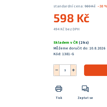
5,0
standardní cena:
980 Kč
–38 
z
598 Kč
5
hvězdiček.
494 Kč bez DPH
Měrná
cena:
Skladem v ČR
(2 ks)
Můžeme doručit do:
10.8.2026
Kód:
1381-G
−
+
Tisk
Zeptat se