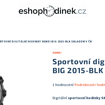
RTOVNÍ DIGITÁLNÍ HODINKY SKMEI BIG 2015-BLK
SKLADEM V ČR
SKMEI
Sportovní dig
BIG 2015-BL
Průměrné
1 hodnocení
Podrobnosti hod
hodnocení
produktu
Digitální
sportovní hodinky 
je