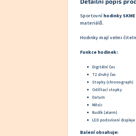
Detailní popis pro
Sportovní
hodinky SKME
materiálů.
Hodinky mají velmi čitel
Funkce hodinek:
Digitální čas
T2 druhý čas
Stopky (chronograph)
Odčítací stopky
Datum
Měsíc
Budík (alarm)
LED podsvícení displeje
Balení obsahuje: