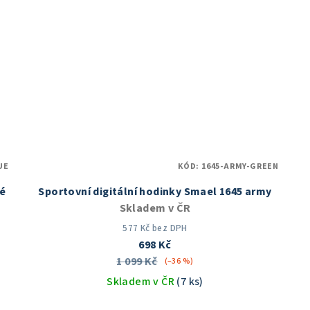
hvězdiček.
UE
KÓD:
1645-ARMY-GREEN
ré
Sportovní digitální hodinky Smael 1645 army
Skladem v ČR
577 Kč bez DPH
698 Kč
1 099 Kč
(–36 %)
Skladem v ČR
(7 ks)
Průměrné