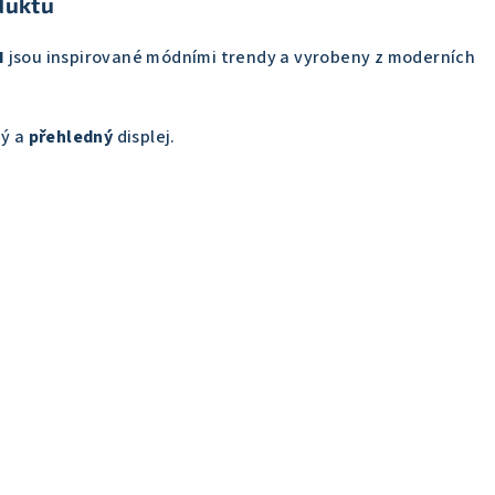
duktu
I
jsou
inspirované módními trendy a vyrobeny z moderních
ný a
přehledný
displej.