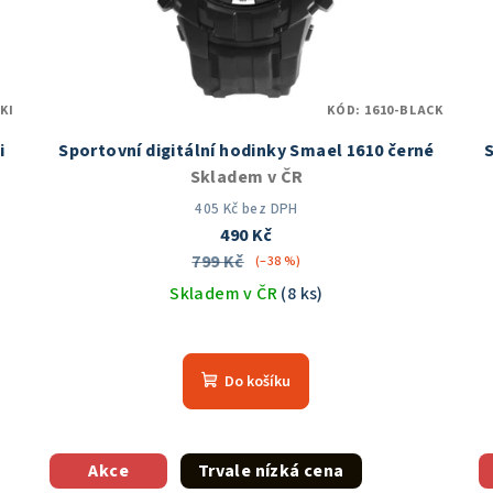
KI
KÓD:
1610-BLACK
i
Sportovní digitální hodinky Smael 1610 černé
S
Skladem v ČR
405 Kč bez DPH
490 Kč
799 Kč
(–38 %)
Skladem v ČR
(8 ks)
Průměrné
hodnocení
Do košíku
produktu
je
5,0
z
Akce
Trvale nízká cena
5