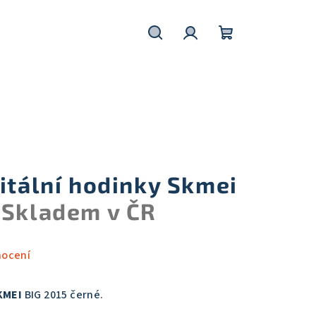
Hledat
Přihlášení
Nákupní
košík
itální hodinky Skmei
K
Skladem v ČR
nocení
SKMEI
BIG 2015 černé.