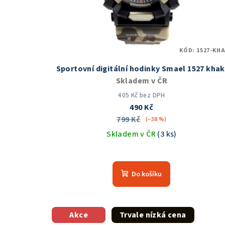
KÓD:
1527-KHA
Sportovní digitální hodinky Smael 1527 khak
Skladem v ČR
405 Kč bez DPH
490 Kč
799 Kč
(–38 %)
Skladem v ČR
(3 ks)
Průměrné
hodnocení
Do košíku
produktu
je
5,0
z
Akce
Trvale nízká cena
5