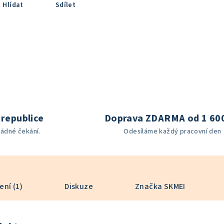
Hlídat
Sdílet
republice
Doprava ZDARMA od 1 60
žádné čekání.
Odesíláme každý pracovní den
ní (1)
Diskuze
Značka
SKMEI