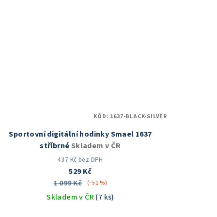
hvězdiček.
KÓD:
1637-BLACK-SILVER
Sportovní digitální hodinky Smael 1637
stříbrné
Skladem v ČR
437 Kč bez DPH
529 Kč
1 099 Kč
(–51 %)
Skladem v ČR
(7 ks)