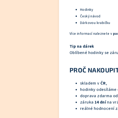
Hodinky
Český návod
Dárkovou krabičku
Více informací naleznete v
pa
Tip na dárek
Oblíbené hodinky se zár
PROČ NAKOUPIT
skladem v
ČR
,
hodinky odesíláme
doprava zdarma o
záruka
14 dní
na vrá
reálné hodnocení z