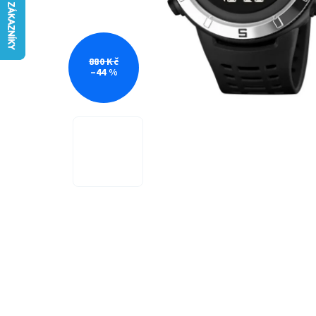
880 Kč
–44 %