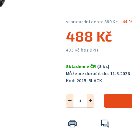
5,0
z
5
standardní cena:
880 Kč
–44 
hvězdiček.
488 Kč
403 Kč bez DPH
Měrná
cena:
Skladem v ČR
(5 ks)
Můžeme doručit do:
11.8.2026
Kód:
2015-BLACK
−
+