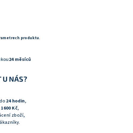
rametrech produktu
.
ukou
24 měsíců
 U NÁS?
 do
24 hodin
,
d
1600 Kč
,
cení zboží,
ákazníky.