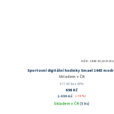
hvězdiček.
KÓD:
1645-BLACK-BL
Sportovní digitální hodinky Smael 1645 mod
Skladem v ČR
577 Kč bez DPH
698 Kč
1 099 Kč
(–36 %)
Skladem v ČR
(5 ks)
Průměrné