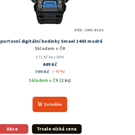
KÓD:
1443-BLUE
portovní digitální hodinky Smael 1443 modré
Skladem v ČR
371 Kč bez DPH
449 Kč
799 Kč
(–43 %)
Skladem v ČR
(2 ks)
Průměrné
hodnocení
Do košíku
produktu
je
5,0
z
Akce
Trvale nízká cena
5