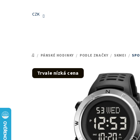
Přejít
na
CZK
obsah
/
PÁNSKÉ HODINKY
/
PODLE ZNAČKY
/
SKMEI
/
SPO
DOMŮ
Trvale nízká cena