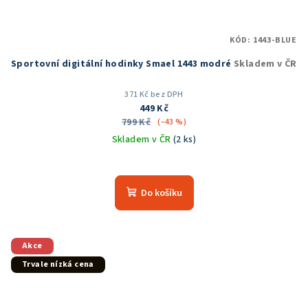
KÓD:
1443-BLUE
Sportovní digitální hodinky Smael 1443 modré
Skladem v ČR
371 Kč bez DPH
449 Kč
799 Kč
(–43 %)
Skladem v ČR
(2 ks)
Průměrné
hodnocení
produktu
Do košíku
je
5,0
z
5
Akce
hvězdiček.
Trvale nízká cena