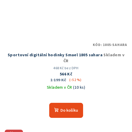
KÓD:
1805-SAHARA
Sportovní digitální hodinky Smael 1805 sahara
Skladem v
ČR
468 Kč bez DPH
566 Kč
1 199 Kč
(–52 %)
Skladem v ČR
(10 ks)
Průměrné
hodnocení
produktu
Do košíku
je
5,0
z