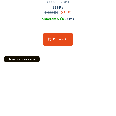
437 Kč bez DPH
529 Kč
1 099 Kč
(–51 %)
Skladem v ČR
(7 ks)
Do košíku
Trvale nízká cena