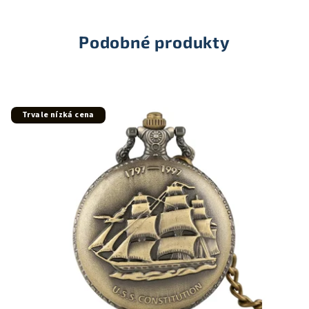
z
5
hvězdiček.
Podobné produkty
Trvale nízká cena