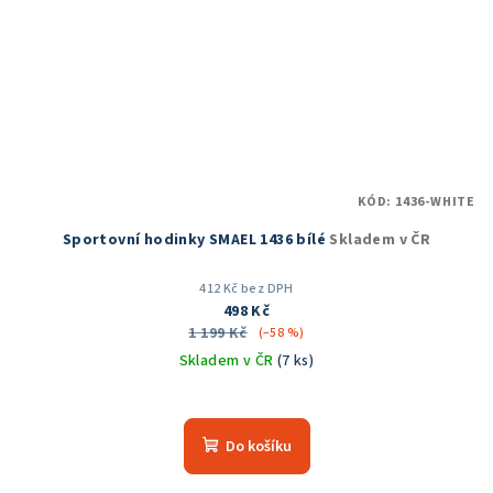
KÓD:
1436-WHITE
Sportovní hodinky SMAEL 1436 bílé
Skladem v ČR
412 Kč bez DPH
498 Kč
1 199 Kč
(–58 %)
Skladem v ČR
(7 ks)
Průměrné
hodnocení
produktu
Do košíku
je
5,0