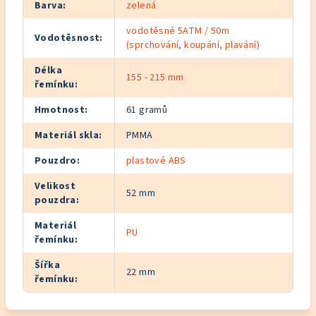
Barva
:
zelená
vodotěsné 5ATM / 50m
Vodotěsnost
:
(sprchování, koupání, plavání)
Délka
155 - 215 mm
řemínku
:
Hmotnost
:
61 gramů
Materiál skla
:
PMMA
Pouzdro
:
plastové ABS
Velikost
52 mm
pouzdra
:
Materiál
PU
řemínku
:
Šířka
22 mm
řemínku
: