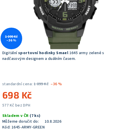
1 099 Kč
–36 %
Digitální
sportovní hodinky Smael
1645 army zelené s
nadčasovým designem a duálním časem.
standardní cena:
1 099 Kč
–36 %
698 Kč
577 Kč bez DPH
Měrná
Skladem v ČR
(7 ks)
cena:
Můžeme doručit do:
10.8.2026
Kód:
1645-ARMY-GREEN