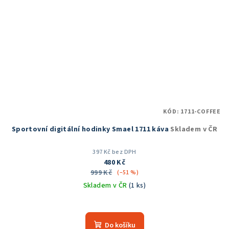
KÓD:
1711-COFFEE
Sportovní digitální hodinky Smael 1711 káva
Skladem v ČR
397 Kč bez DPH
480 Kč
999 Kč
(–51 %)
Skladem v ČR
(1 ks)
Průměrné
hodnocení
produktu
Do košíku