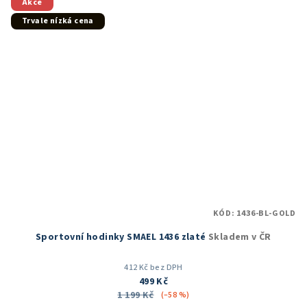
5
Akce
hvězdiček.
Trvale nízká cena
KÓD:
1436-BL-GOLD
Sportovní hodinky SMAEL 1436 zlaté
Skladem v ČR
412 Kč bez DPH
499 Kč
1 199 Kč
(–58 %)