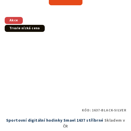
je
5,0
z
5
Akce
hvězdiček.
Trvale nízká cena
KÓD:
1637-BLACK-SILVER
Sportovní digitální hodinky Smael 1637 stříbrné
Skladem v
ČR