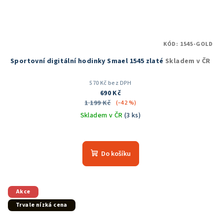
KÓD:
1545-GOLD
Sportovní digitální hodinky Smael 1545 zlaté
Skladem v ČR
570 Kč bez DPH
690 Kč
1 199 Kč
(–42 %)
Skladem v ČR
(3 ks)
Průměrné
hodnocení
produktu
Do košíku
je
5,0
z
5
Akce
hvězdiček.
Trvale nízká cena