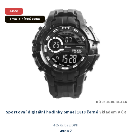
z
5
Akce
hvězdiček.
Trvale nízká cena
KÓD:
1610-BLACK
Sportovní digitální hodinky Smael 1610 černé
Skladem v ČR
405 Kč bez DPH
490 Kč