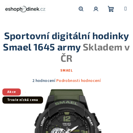
Přejít
na
obsah
Nákupní
Hledat
Přihlášení
Sportovní digitální hodinky
košík
Smael 1645 army
Skladem v
ČR
SMAEL
Průměrné
2 hodnocení
Podrobnosti hodnocení
hodnocení
Akce
produktu
je
Trvale nízká cena
5,0
z
5
hvězdiček.