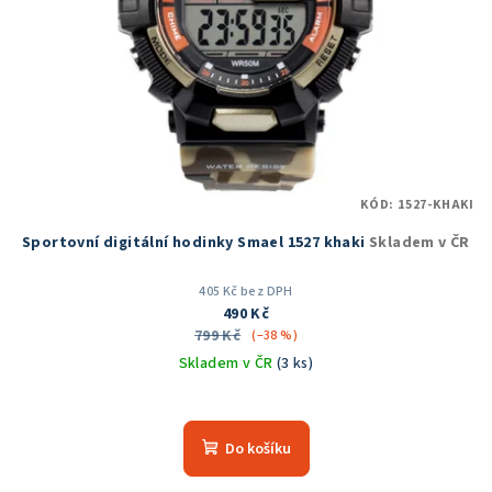
KÓD:
1527-KHAKI
Sportovní digitální hodinky Smael 1527 khaki
Skladem v ČR
405 Kč bez DPH
490 Kč
799 Kč
(–38 %)
Skladem v ČR
(3 ks)
Průměrné
hodnocení
produktu
Do košíku
je
5,0