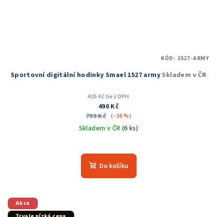
KÓD:
1527-ARMY
Sportovní digitální hodinky Smael 1527 army
Skladem v ČR
405 Kč bez DPH
490 Kč
799 Kč
(–38 %)
Skladem v ČR
(6 ks)
Průměrné
hodnocení
produktu
Do košíku
je
5,0
z
5
Akce
hvězdiček.
Trvale nízká cena