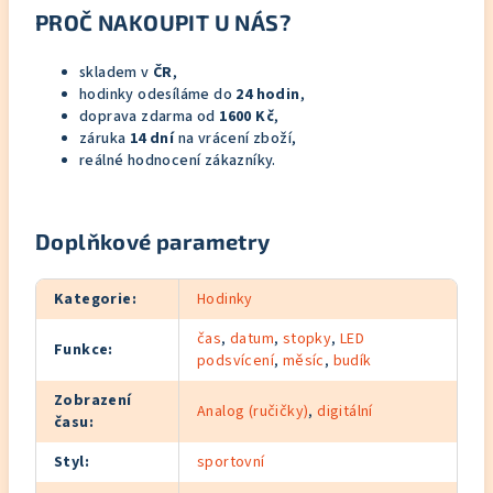
PROČ NAKOUPIT U NÁS?
skladem v
ČR
,
hodinky odesíláme do
24 hodin
,
doprava zdarma od
1600 Kč
,
záruka
14 dní
na vrácení zboží,
reálné hodnocení zákazníky.
Doplňkové parametry
Kategorie
:
Hodinky
čas
,
datum
,
stopky
,
LED
Funkce
:
podsvícení
,
měsíc
,
budík
Zobrazení
Analog (ručičky)
,
digitální
času
:
Styl
:
sportovní