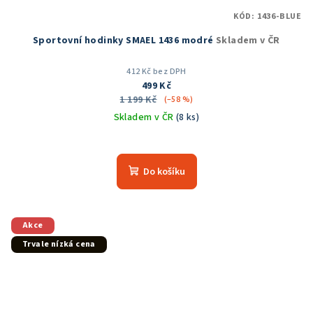
KÓD:
1436-BLUE
Sportovní hodinky SMAEL 1436 modré
Skladem v ČR
412 Kč bez DPH
499 Kč
1 199 Kč
(–58 %)
Skladem v ČR
(8 ks)
Do košíku
Akce
Trvale nízká cena