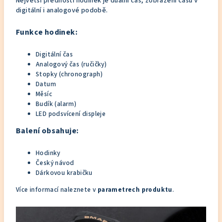
Největší předností hodinek je duální čas, zobrazení času v
digitální i analogové podobě.
Funkce hodinek:
Digitální čas
Analogový čas (ručičky)
Stopky (chronograph)
Datum
Měsíc
Budík (alarm)
LED podsvícení displeje
Balení obsahuje:
Hodinky
Český návod
Dárkovou krabičku
Více informací naleznete v
parametrech produktu
.