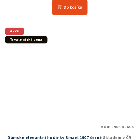
produktu
Do košíku
je
5,0
z
5
Akce
hvězdiček.
Trvale nízká cena
KÓD:
1907-BLACK
Dámské elegantní hodinky Smael 1907 černé
Skladem v ČR