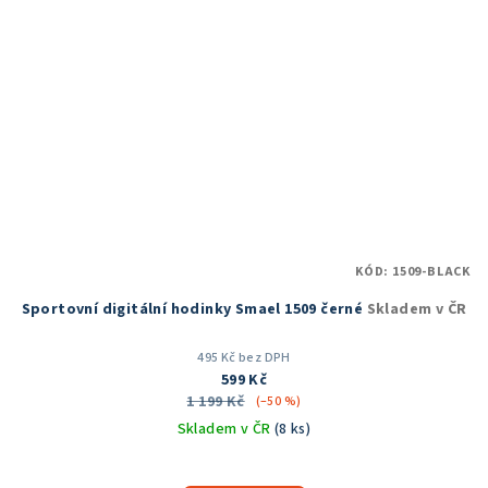
KÓD:
1509-BLACK
Sportovní digitální hodinky Smael 1509 černé
Skladem v ČR
495 Kč bez DPH
599 Kč
1 199 Kč
(–50 %)
Skladem v ČR
(8 ks)
Průměrné
hodnocení