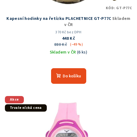
KÓD:
GT-P77C
Kapesní hodinky na řetízku PLACHETNICE GT-P77C
Skladem
v ČR
370 Kč bez DPH
448 Kč
880 Kč
(–49 %)
Skladem v ČR
(6 ks)
Průměrné
hodnocení
produktu
Do košíku
je
5,0
z
5
Akce
hvězdiček.
Trvale nízká cena