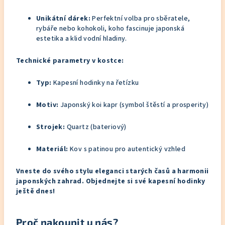
Unikátní dárek:
Perfektní volba pro sběratele,
rybáře nebo kohokoli, koho fascinuje japonská
estetika a klid vodní hladiny.
Technické parametry v kostce:
Typ:
Kapesní hodinky na řetízku
Motiv:
Japonský koi kapr (symbol štěstí a prosperity)
Strojek:
Quartz (bateriový)
Materiál:
Kov s patinou pro autentický vzhled
Vneste do svého stylu eleganci starých časů a harmonii
japonských zahrad. Objednejte si své kapesní hodinky
ještě dnes!
Proč nakoupit u nás?