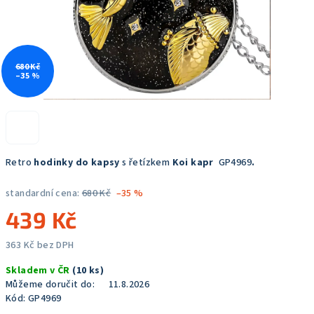
680 Kč
–35 %
Retro
hodinky do kapsy
s řetízkem
Koi kapr
GP4969
.
standardní cena:
680 Kč
–35 %
439 Kč
363 Kč bez DPH
Měrná
Skladem v ČR
(10 ks)
cena:
Můžeme doručit do:
11.8.2026
Kód:
GP4969