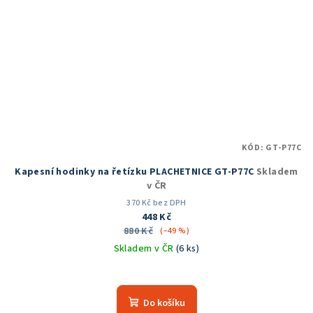
KÓD:
GT-P77C
Kapesní hodinky na řetízku PLACHETNICE GT-P77C
Skladem
v ČR
370 Kč bez DPH
448 Kč
880 Kč
(–49 %)
Skladem v ČR
(6 ks)
Průměrné
hodnocení
produktu
Do košíku