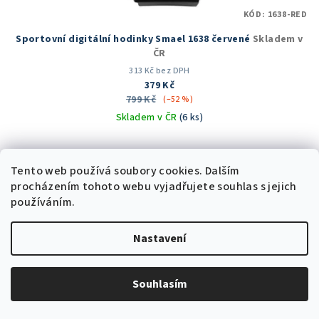
KÓD:
1638-RED
Sportovní digitální hodinky Smael 1638 červené
Skladem v
ČR
313 Kč bez DPH
379 Kč
799 Kč
(–52 %)
Skladem v ČR
(6 ks)
Průměrné
hodnocení
produktu
Tento web používá soubory cookies. Dalším
Do košíku
je
procházením tohoto webu vyjadřujete souhlas s jejich
5,0
používáním.
z
5
Akce
Nastavení
hvězdiček.
Trvale nízká cena
Souhlasím