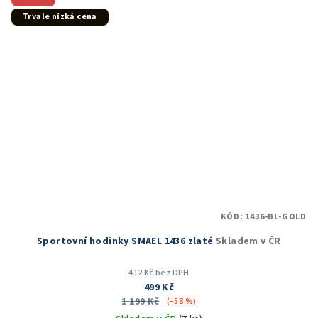
Trvale nízká cena
KÓD:
1436-BL-GOLD
Sportovní hodinky SMAEL 1436 zlaté
Skladem v ČR
412 Kč bez DPH
499 Kč
1 199 Kč
(–58 %)