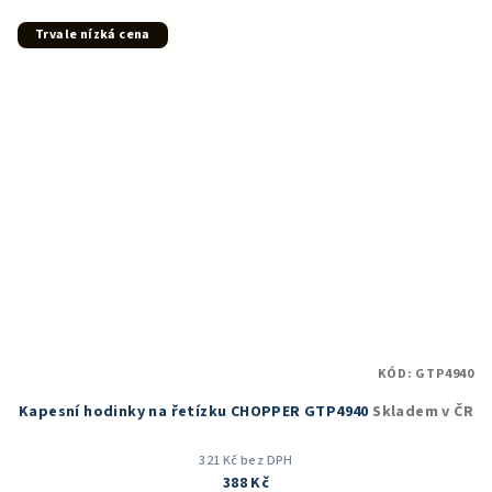
z
5
Trvale nízká cena
hvězdiček.
KÓD:
GTP4940
Kapesní hodinky na řetízku CHOPPER GTP4940
Skladem v ČR
321 Kč bez DPH
388 Kč