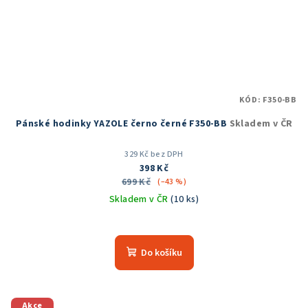
KÓD:
F350-BB
Pánské hodinky YAZOLE černo černé F350-BB
Skladem v ČR
329 Kč bez DPH
398 Kč
699 Kč
(–43 %)
Skladem v ČR
(10 ks)
Do košíku
Akce