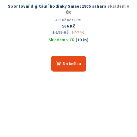
Sportovní digitální hodinky Smael 1805 sahara
Skladem v
ČR
468 Kč bez DPH
566 Kč
1 199 Kč
(–52 %)
Skladem v ČR
(10 ks)
Průměrné
hodnocení
produktu
Do košíku
je
5,0
z
5
hvězdiček.