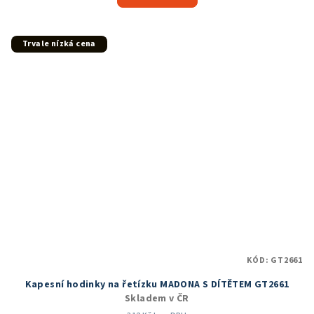
je
5,0
z
5
Trvale nízká cena
hvězdiček.
KÓD:
GT2661
Kapesní hodinky na řetízku MADONA S DÍTĚTEM GT2661
Skladem v ČR