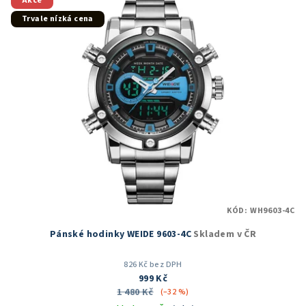
Akce
Trvale nízká cena
KÓD:
WH9603-4C
Pánské hodinky WEIDE 9603-4C
Skladem v ČR
826 Kč bez DPH
999 Kč
1 480 Kč
(–32 %)