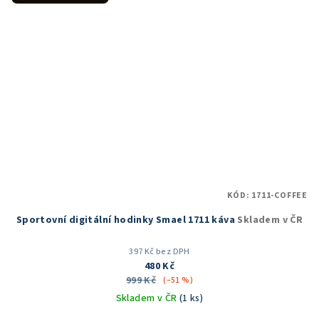
KÓD:
1711-COFFEE
Sportovní digitální hodinky Smael 1711 káva
Skladem v ČR
397 Kč bez DPH
480 Kč
999 Kč
(–51 %)
Skladem v ČR
(1 ks)