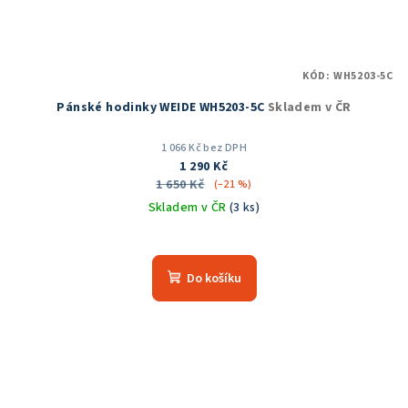
KÓD:
WH5203-5C
Pánské hodinky WEIDE WH5203-5C
Skladem v ČR
1 066 Kč bez DPH
1 290 Kč
1 650 Kč
(–21 %)
Skladem v ČR
(3 ks)
Průměrné
hodnocení
produktu
Do košíku
je
5,0
z
5
hvězdiček.