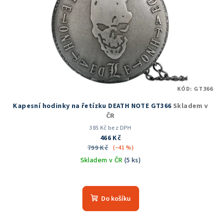
KÓD:
GT366
Kapesní hodinky na řetízku DEATH NOTE GT366
Skladem v
ČR
385 Kč bez DPH
466 Kč
799 Kč
(–41 %)
Skladem v ČR
(5 ks)
Průměrné
hodnocení
produktu
Do košíku
je
5,0