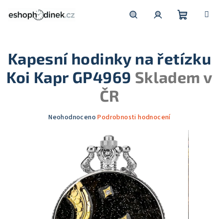
Přejít
na
obsah
Nákupní
Hledat
Přihlášení
Kapesní hodinky na řetízku
košík
Koi Kapr GP4969
Skladem v
ČR
Průměrné
Neohodnoceno
Podrobnosti hodnocení
hodnocení
produktu
je
0,0
z
5
hvězdiček.