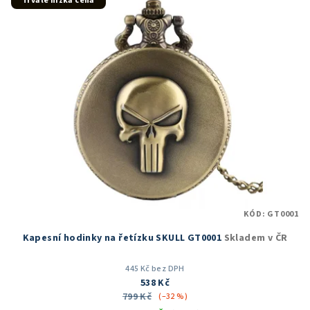
Trvale nízká cena
KÓD:
GT0001
Kapesní hodinky na řetízku SKULL GT0001
Skladem v ČR
445 Kč bez DPH
538 Kč
799 Kč
(–32 %)