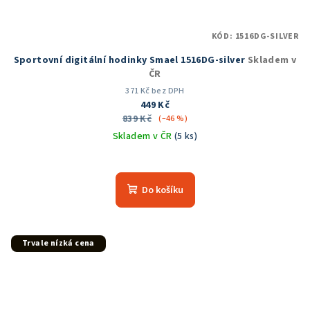
KÓD:
1516DG-SILVER
Sportovní digitální hodinky Smael 1516DG-silver
Skladem v
ČR
371 Kč bez DPH
449 Kč
839 Kč
(–46 %)
Skladem v ČR
(5 ks)
Průměrné
hodnocení
produktu
Do košíku
je
5,0
z
5
Trvale nízká cena
hvězdiček.