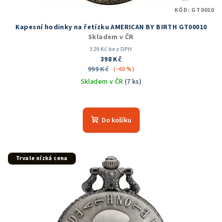
KÓD:
GT0010
Kapesní hodinky na řetízku AMERICAN BY BIRTH GT00010
Skladem v ČR
329 Kč bez DPH
398 Kč
999 Kč
(–60 %)
Skladem v ČR
(7 ks)
Průměrné
hodnocení
produktu
Do košíku
je
5,0
z
5
Trvale nízká cena
hvězdiček.