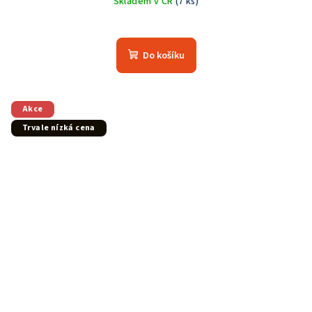
Skladem v ČR
(7 ks)
Do košíku
Akce
Trvale nízká cena