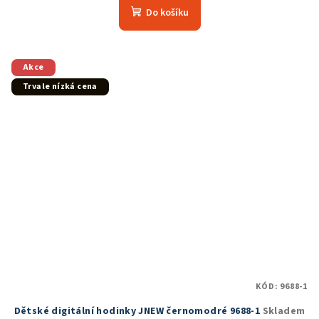
Do košíku
Akce
Trvale nízká cena
KÓD:
9688-1
Dětské digitální hodinky JNEW černomodré 9688-1
Skladem