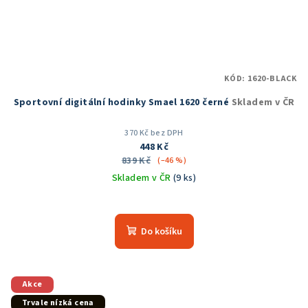
KÓD:
1620-BLACK
Sportovní digitální hodinky Smael 1620 černé
Skladem v ČR
370 Kč bez DPH
448 Kč
839 Kč
(–46 %)
Skladem v ČR
(9 ks)
Průměrné
hodnocení
produktu
Do košíku
je
5,0
z
5
Akce
hvězdiček.
Trvale nízká cena