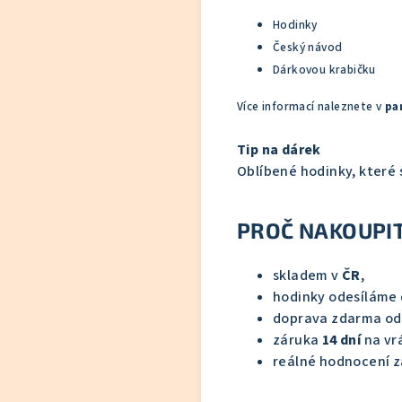
Hodinky
Český návod
Dárkovou krabičku
Více informací naleznete v
pa
Tip na dárek
Oblíbené hodinky, které 
PROČ NAKOUPIT
skladem v
ČR
,
hodinky odesíláme
doprava zdarma o
záruka
14 dní
na vrá
reálné hodnocení z