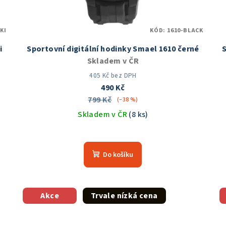
KI
KÓD:
1610-BLACK
i
Sportovní digitální hodinky Smael 1610 černé
S
Skladem v ČR
405 Kč bez DPH
490 Kč
799 Kč
(–38 %)
Skladem v ČR
(8 ks)
Průměrné
hodnocení
Do košíku
produktu
je
5,0
z
Akce
Trvale nízká cena
5
hvězdiček.