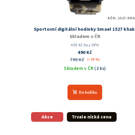
KÓD:
1527-KHA
Sportovní digitální hodinky Smael 1527 khak
Skladem v ČR
405 Kč bez DPH
490 Kč
799 Kč
(–38 %)
Skladem v ČR
(3 ks)
Průměrné
hodnocení
Do košíku
produktu
je
5,0
z
Akce
Trvale nízká cena
5
hvězdiček.