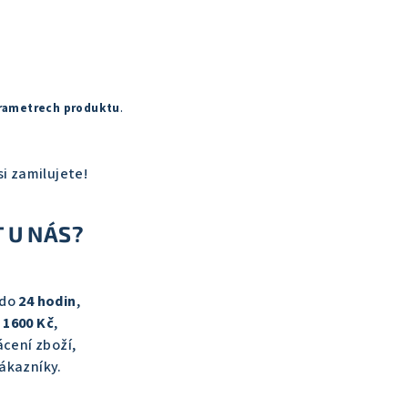
rametrech produktu
.
si zamilujete!
 U NÁS?
 do
24 hodin
,
d
1600 Kč
,
cení zboží,
ákazníky.