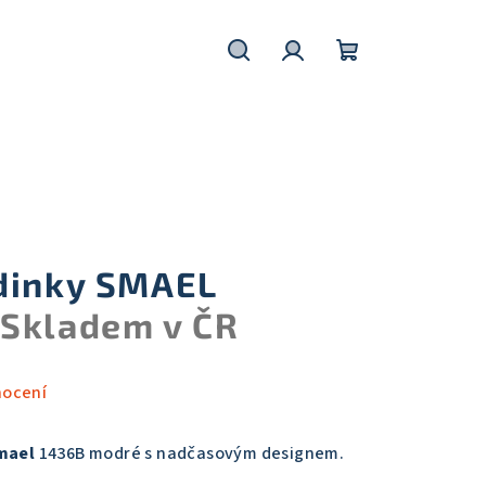
Hledat
Přihlášení
Nákupní
košík
dinky SMAEL
U
Skladem v ČR
nocení
mael
1436B modré s nadčasovým designem.