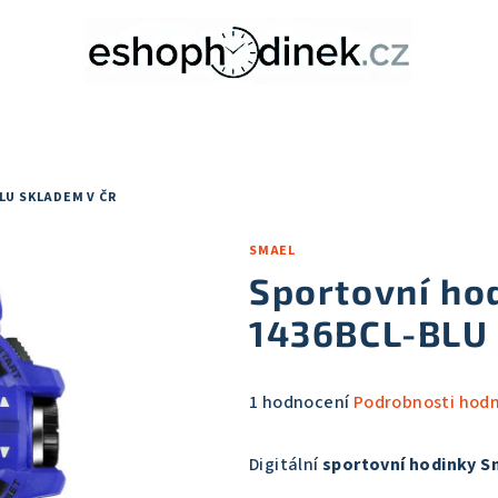
BLU
SKLADEM V ČR
SMAEL
Sportovní ho
1436BCL-BL
Průměrné
1 hodnocení
Podrobnosti hod
hodnocení
produktu
Digitální
sportovní hodinky S
je