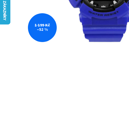
1 199 Kč
–52 %