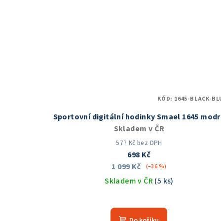
KÓD:
1645-BLACK-BL
Sportovní digitální hodinky Smael 1645 mod
Skladem v ČR
577 Kč bez DPH
698 Kč
1 099 Kč
(–36 %)
Skladem v ČR
(5 ks)
Průměrné
hodnocení
Do košíku