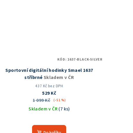
KÓD:
1637-BLACK-SILVER
Sportovní digitální hodinky Smael 1637
stříbrné
Skladem v ČR
437 Kč bez DPH
529 Kč
1 099 Kč
(–51 %)
Skladem v ČR
(7 ks)
Do košíku