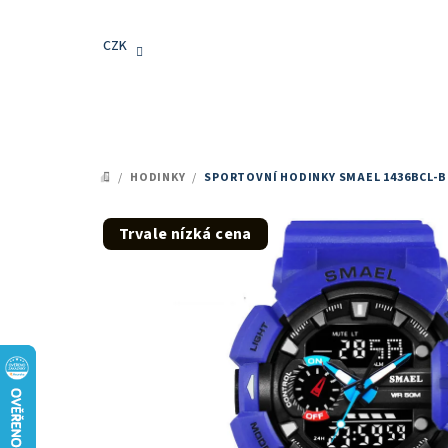
Přejít
na
CZK
obsah
/
HODINKY
/
SPORTOVNÍ HODINKY SMAEL 1436BCL-
DOMŮ
Trvale nízká cena