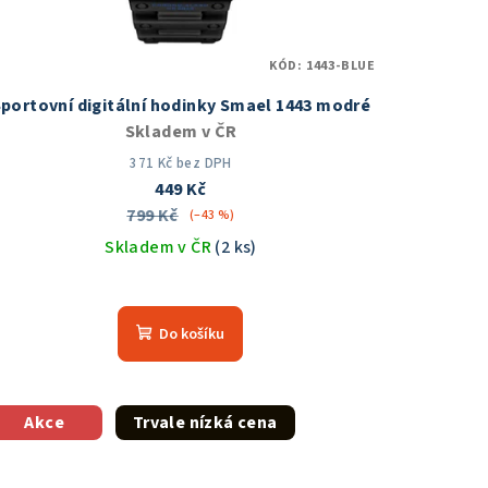
KÓD:
1443-BLUE
portovní digitální hodinky Smael 1443 modré
Skladem v ČR
371 Kč bez DPH
449 Kč
799 Kč
(–43 %)
Skladem v ČR
(2 ks)
Průměrné
hodnocení
Do košíku
produktu
je
5,0
z
Akce
Trvale nízká cena
5
hvězdiček.