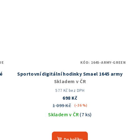
UE
KÓD:
1645-ARMY-GREEN
ré
Sportovní digitální hodinky Smael 1645 army
Skladem v ČR
577 Kč bez DPH
698 Kč
1 099 Kč
(–36 %)
Skladem v ČR
(7 ks)
Průměrné
hodnocení
Do košíku