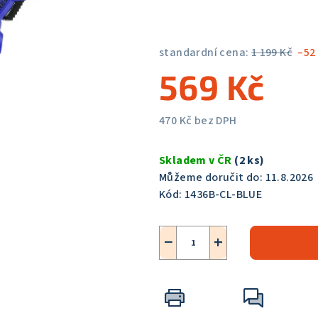
5,0
z
5
standardní cena:
1 199 Kč
–52
hvězdiček.
569 Kč
470 Kč bez DPH
Měrná
cena:
Skladem v ČR
(2 ks)
Můžeme doručit do:
11.8.2026
Kód:
1436B-CL-BLUE
−
+