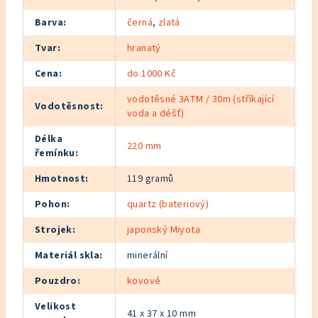
Barva
:
černá
,
zlatá
Tvar
:
hranatý
Cena
:
do 1000 Kč
vodotěsné 3ATM / 30m (stříkající
Vodotěsnost
:
voda a déšť)
Délka
220 mm
řemínku
:
Hmotnost
:
119 gramů
Pohon
:
quartz (bateriový)
Strojek
:
japonský Miyota
Materiál skla
:
minerální
Pouzdro
:
kovové
Velikost
41 x 37 x 10 mm