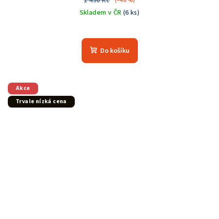
1 490 Kč
(–46 %)
Skladem v ČR
(6 ks)
Do košíku
Akce
Trvale nízká cena