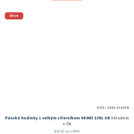
5,0
z
5
Akce
hvězdiček.
KÓD:
1391-SILVER
Pánské hodinky s velkým ciferníkem SKMEI 1391-SB
Skladem
v ČR
825 Kč bez DPH