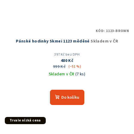
KÓD:
1123-BROWN
Pánské hodinky Skmei 1123 měděné
Skladem v ČR
397 Kč bez DPH
480 Kč
999 Kč
(–51 %)
Skladem v ČR
(7 ks)
Průměrné
hodnocení
produktu
Do košíku
je
5,0
z
5
Trvale nízká cena
hvězdiček.