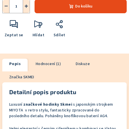
−
+
Do košíku
Zeptat se
Hlídat
Sdílet
Popis
Hodnocení (1)
Diskuze
Značka
SKMEI
Detailní popis produktu
Luxusní
značkové hodinky Skmei
s japonským strojkem
MIYOTA v retro stylu, fantasticky zpracované do
posledního detailu. Poháněny knoflíkovou baterií AG4.
Velmi elegantní s černým ciferníkem v kombinaci se zlatou