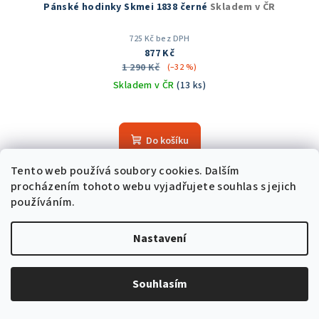
Pánské hodinky Skmei 1838 černé
Skladem v ČR
725 Kč bez DPH
877 Kč
1 290 Kč
(–32 %)
Skladem v ČR
(13 ks)
Průměrné
hodnocení
produktu
Do košíku
je
5,0
Tento web používá soubory cookies. Dalším
z
procházením tohoto webu vyjadřujete souhlas s jejich
5
používáním.
hvězdiček.
Podobné produkty
Nastavení
Souhlasím
Trvale nízká cena