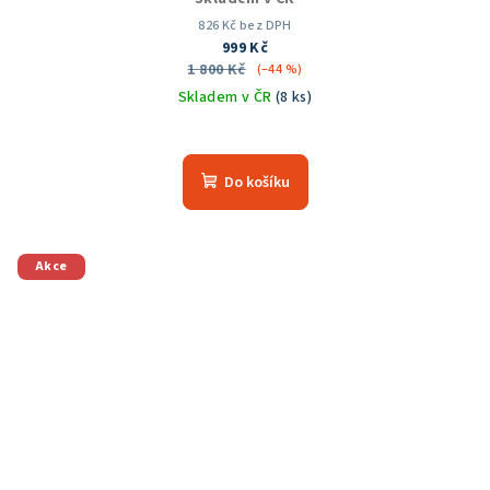
826 Kč bez DPH
999 Kč
1 800 Kč
(–44 %)
Skladem v ČR
(8 ks)
Průměrné
hodnocení
produktu
Do košíku
je
5,0
z
5
Akce
hvězdiček.