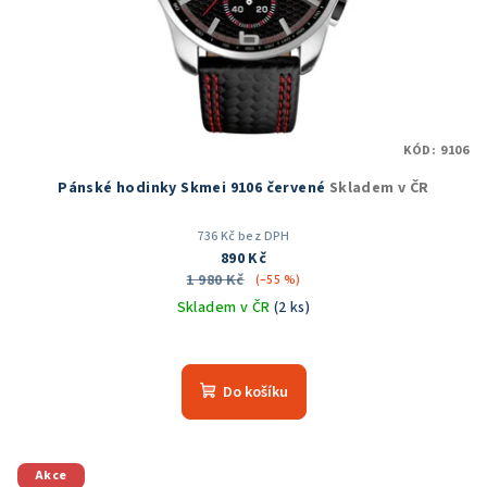
KÓD:
9106
Pánské hodinky Skmei 9106 červené
Skladem v ČR
736 Kč bez DPH
890 Kč
1 980 Kč
(–55 %)
Skladem v ČR
(2 ks)
Průměrné
hodnocení
produktu
Do košíku
je
5,0
z
5
Akce