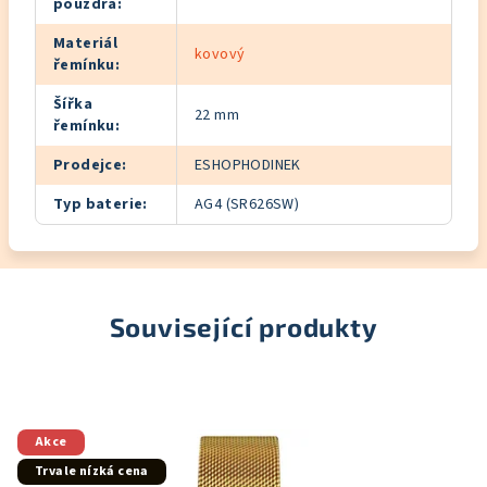
pouzdra
:
Materiál
kovový
řemínku
:
Šířka
22 mm
řemínku
:
Prodejce
:
ESHOPHODINEK
Typ baterie
:
AG4 (SR626SW)
Související produkty
Akce
Trvale nízká cena