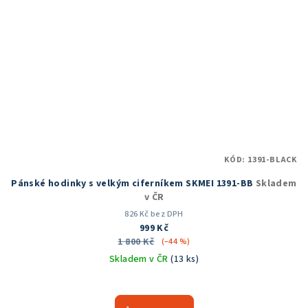
KÓD:
1391-BLACK
Pánské hodinky s velkým ciferníkem SKMEI 1391-BB
Skladem
v ČR
826 Kč bez DPH
999 Kč
1 800 Kč
(–44 %)
Skladem v ČR
(13 ks)
Průměrné
hodnocení