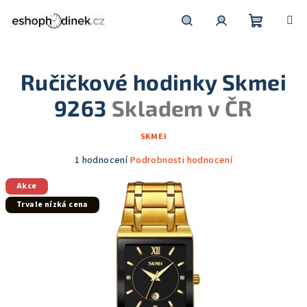
Přejít
na
obsah
Nákupní
Hledat
Přihlášení
Ručičkové hodinky Skmei
košík
9263
Skladem v ČR
SKMEI
Průměrné
1 hodnocení
Podrobnosti hodnocení
hodnocení
Akce
produktu
je
Trvale nízká cena
5,0
z
5
hvězdiček.