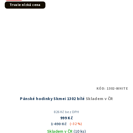
hvězdiček.
Trvale nízká cena
KÓD:
1302-WHITE
Pánské hodinky Skmei 1302 bílé
Skladem v ČR
826 Kč bez DPH
999 Kč
1 490 Kč
(–32 %)
Skladem v ČR
(10 ks)