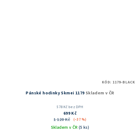
KÓD:
1179-BLACK
Pánské hodinky Skmei 1179
Skladem v ČR
578 Kč bez DPH
699 Kč
1 120 Kč
(–37 %)
Skladem v ČR
(5 ks)
Průměrné