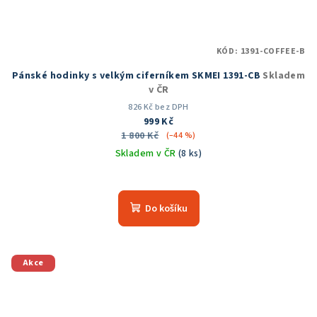
KÓD:
1391-COFFEE-B
Pánské hodinky s velkým ciferníkem SKMEI 1391-CB
Skladem
v ČR
826 Kč bez DPH
999 Kč
1 800 Kč
(–44 %)
Skladem v ČR
(8 ks)
Průměrné
hodnocení
produktu
Do košíku
je
5,0
z
5
Akce
hvězdiček.