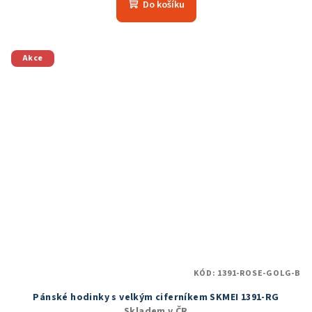
produktu
Do košíku
je
4,8
z
5
Akce
hvězdiček.
KÓD:
1391-ROSE-GOLG-B
Pánské hodinky s velkým ciferníkem SKMEI 1391-RG
Skladem v ČR