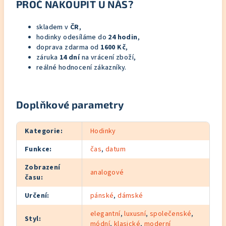
PROČ NAKOUPIT U NÁS?
skladem v
ČR
,
hodinky odesíláme do
24 hodin
,
doprava zdarma od
1600 Kč
,
záruka
14 dní
na vrácení zboží,
reálné hodnocení zákazníky.
Doplňkové parametry
Kategorie
:
Hodinky
Funkce
:
čas
,
datum
Zobrazení
analogové
času
:
Určení
:
pánské
,
dámské
elegantní
,
luxusní
,
společenské
,
Styl
:
módní
,
klasické
,
moderní