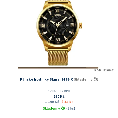
KÓD:
9166-C
Pánské hodinky Skmei 9166-C
Skladem v ČR
653 Kč bez DPH
790 Kč
1 190 Kč
(–33 %)
Skladem v ČR
(5 ks)
Průměrné