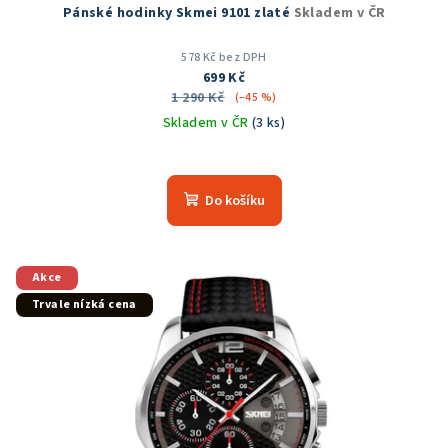
Pánské hodinky Skmei 9101 zlaté
Skladem v ČR
578 Kč bez DPH
699 Kč
1 290 Kč
(–45 %)
Skladem v ČR
(3 ks)
Průměrné
hodnocení
produktu
Do košíku
je
5,0
z
5
Akce
hvězdiček.
Trvale nízká cena