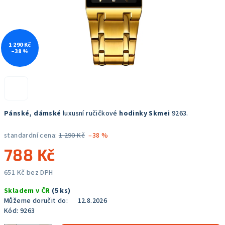
1 290 Kč
–38 %
Pánské, dámské
luxusní ručičkové
hodinky Skmei
9263.
standardní cena:
1 290 Kč
–38 %
788 Kč
651 Kč bez DPH
Měrná
Skladem v ČR
(5 ks)
cena:
Můžeme doručit do:
12.8.2026
Kód:
9263