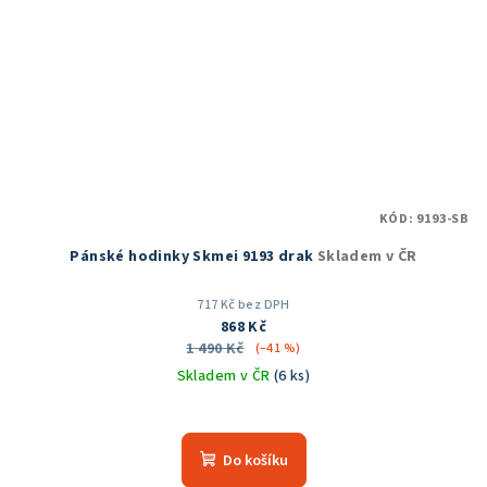
KÓD:
9193-SB
Pánské hodinky Skmei 9193 drak
Skladem v ČR
717 Kč bez DPH
868 Kč
1 490 Kč
(–41 %)
Skladem v ČR
(6 ks)
Průměrné
hodnocení
produktu
Do košíku
je