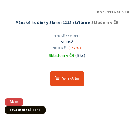
KÓD:
1335-SILVER
Pánské hodinky Skmei 1335 stříbrné
Skladem v ČR
428 Kč bez DPH
518 Kč
980 Kč
(–47 %)
Skladem v ČR
(6 ks)
Průměrné
hodnocení
produktu
Do košíku
je
5,0
z
5
Akce
hvězdiček.
Trvale nízká cena