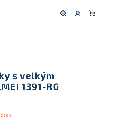
Hledat
Přihlášení
Nákupní
košík
ky s velkým
KMEI 1391-RG
nocení