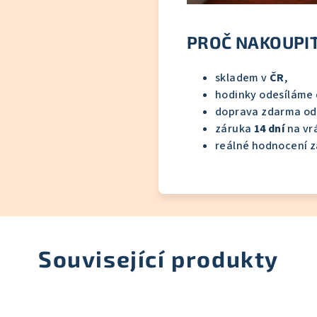
PROČ NAKOUPIT
skladem v
ČR
,
hodinky odesíláme
doprava zdarma o
záruka
14 dní
na vrá
reálné hodnocení z
Související produkty