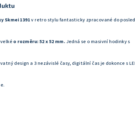
duktu
ky Skmei 1391
v retro stylu fantasticky zpracované do posle
 velké
o rozměru: 52 x 52 mm.
Jedná se o masivní hodinky s
vatný design a 3 nezávislé časy, digitální čas je dokonce s LE
ce.