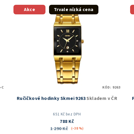
Akce
Trvale nízká cena
-C
KÓD:
9263
Ručičkové hodinky Skmei 9263
Skladem v ČR
651 Kč bez DPH
788 Kč
1 290 Kč
(–38 %)