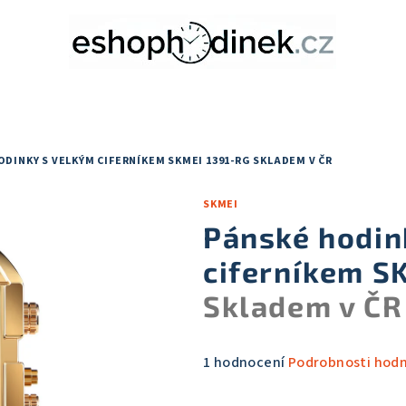
ODINKY S VELKÝM CIFERNÍKEM SKMEI 1391-RG
SKLADEM V ČR
SKMEI
Pánské hodin
ciferníkem S
Skladem v ČR
Průměrné
1 hodnocení
Podrobnosti hod
hodnocení
produktu