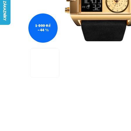
1 800 Kč
–44 %