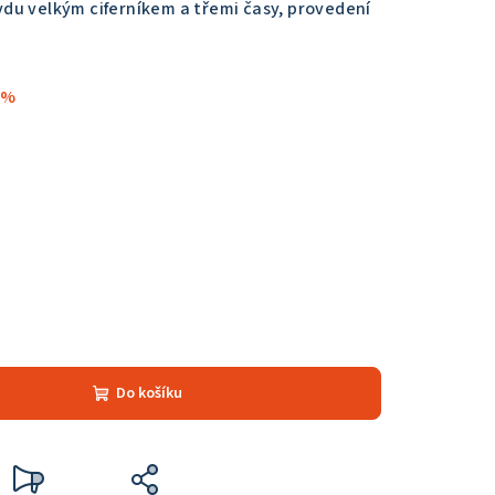
vdu velkým ciferníkem a třemi časy, provedení
 %
Do košíku