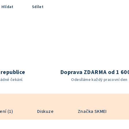
Hlídat
Sdílet
republice
Doprava ZDARMA od 1 60
žádné čekání.
Odesíláme každý pracovní den
ní (1)
Diskuze
Značka
SKMEI