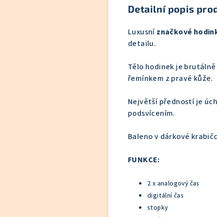
Detailní popis pro
Luxusní
značkové hodin
detailu.
Tělo hodinek je brutálně
řemínkem z pravé kůže.
Největší předností je úch
podsvícením.
Baleno v dárkové krabič
FUNKCE:
2 x analogový čas
digitální čas
stopky