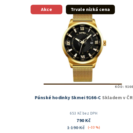
Akce
Trvale nízká cena
KÓD:
9166
Pánské hodinky Skmei 9166-C
Skladem v ČR
653 Kč bez DPH
790 Kč
1 190 Kč
(–33 %)