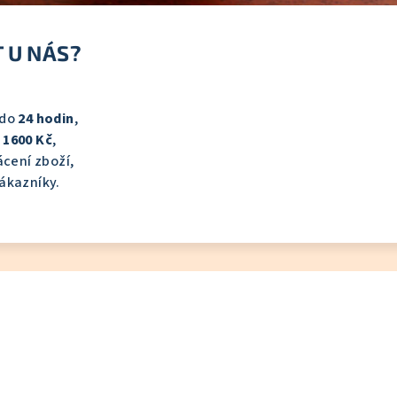
 U NÁS?
 do
24 hodin
,
d
1600 Kč
,
cení zboží,
ákazníky.