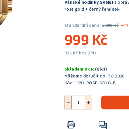
Pánské hodinky SKMEI
s opra
je
rose gold + černý řemínek.
5,0
z
standardní cena:
1 800 Kč
–44
5
999 Kč
hvězdiček.
826 Kč bez DPH
Měrná
cena:
Skladem v ČR
(8 ks)
Můžeme doručit do:
7.8.2026
Kód:
1391-ROSE-GOLG-B
−
+