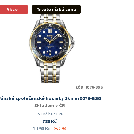
Akce
Trvale nízká cena
KÓD:
9276-BSG
Pánské společenské hodinky Skmei 9276-BSG
Skladem v ČR
651 Kč bez DPH
788 Kč
1 190 Kč
(–33 %)