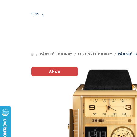
Přejít
na
CZK
obsah
/
PÁNSKÉ HODINKY
/
LUXUSNÍ HODINKY
/
PÁNSKÉ H
DOMŮ
Akce