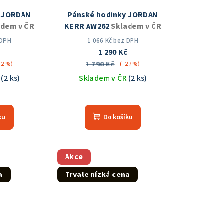
y JORDAN
Pánské hodinky JORDAN
adem v ČR
KERR AW262
Skladem v ČR
 DPH
1 066 Kč bez DPH
č
1 290 Kč
1 790 Kč
22 %)
(–27 %)
R
(2 ks)
Skladem v ČR
(2 ks)
měrné
Průměrné
nocení
hodnocení
ku
Do košíku
duktu
produktu
je
5,0
z
Akce
5
a
Trvale nízká cena
zdiček.
hvězdiček.