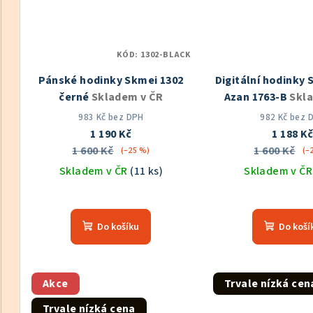
KÓD:
1302-BLACK
Pánské hodinky Skmei 1302
Digitální hodinky 
černé
Skladem v ČR
Azan 1763-B
Skl
983 Kč bez DPH
982 Kč bez 
1 190 Kč
1 188 K
1 600 Kč
1 600 Kč
(–25 %)
(–
Skladem v ČR
(11 ks)
Skladem v Č
Prů
hod
Do košíku
Do koší
pro
je
5,0
z
Akce
Trvale nízká cen
5
Trvale nízká cena