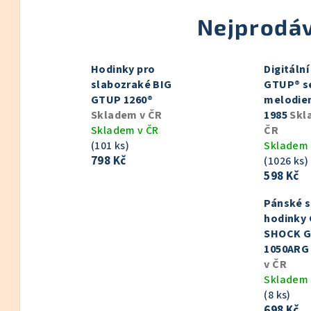
Nejprodáv
Hodinky pro
Digitáln
slabozraké BIG
GTUP® s
GTUP 1260®
melodie
Skladem v ČR
1985
Skl
Skladem v ČR
ČR
(101 ks)
Skladem 
798 Kč
(1026 ks)
598 Kč
Pánské s
hodinky
SHOCK G
1050AR
v ČR
Skladem 
(8 ks)
698 Kč