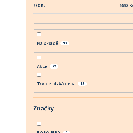
298
Kč
5598
K
Na skladě
93
Akce
52
Trvale nízká cena
75
Značky
BOBO BIRD
2