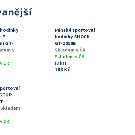
anější
í hodinky
Pánské sportovní
e 7
hodinky SHOCK
mi GT-
GT-1050B
adem v
Skladem v ČR
Skladem v ČR
v ČR
(8 ks)
788 Kč
portovní
 GTUP
T-
G
Skladem
v ČR