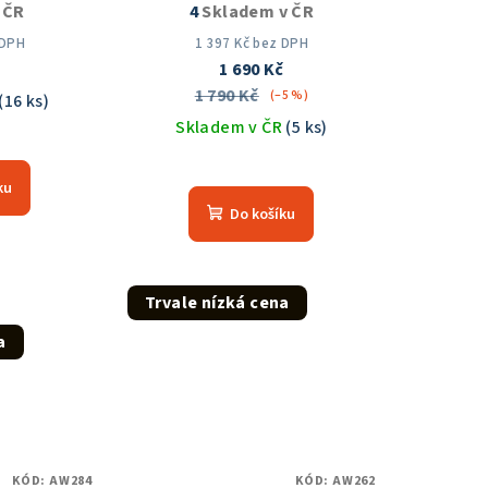
 ČR
4
Skladem v ČR
 DPH
1 397 Kč bez DPH
č
1 690 Kč
1 790 Kč
(–5 %)
(16 ks)
Skladem v ČR
(5 ks)
měrné
nocení
Průměrné
ku
duktu
hodnocení
Do košíku
produktu
je
5,0
z
Trvale nízká cena
zdiček.
5
a
hvězdiček.
KÓD:
AW284
KÓD:
AW262