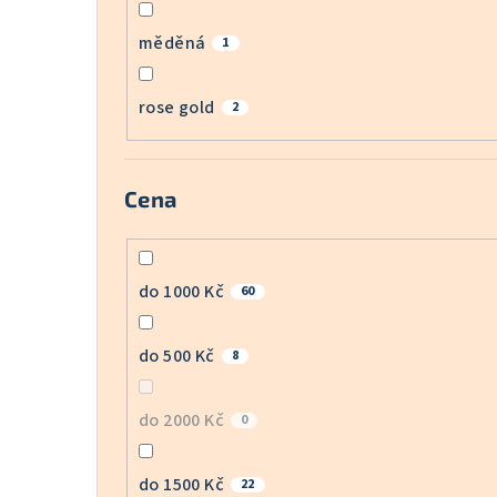
měděná
1
rose gold
2
Cena
do 1000 Kč
60
do 500 Kč
8
do 2000 Kč
0
do 1500 Kč
22