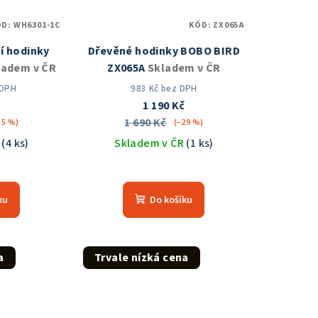
ÓD:
WH6301-1C
KÓD:
ZX065A
í hodinky
Dřevěné hodinky BOBO BIRD
ladem v ČR
ZX065A
Skladem v ČR
 DPH
983 Kč bez DPH
č
1 190 Kč
1 690 Kč
35 %)
(–29 %)
R
(4 ks)
Skladem v ČR
(1 ks)
Průměrné
hodnocení
ku
Do košíku
produktu
je
5,0
z
a
Trvale nízká cena
5
hvězdiček.