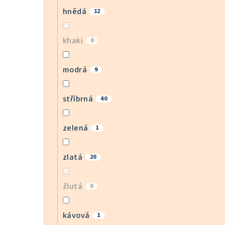
hnědá
12
khaki
0
modrá
9
stříbrná
40
zelená
1
zlatá
20
žlutá
0
kávová
1