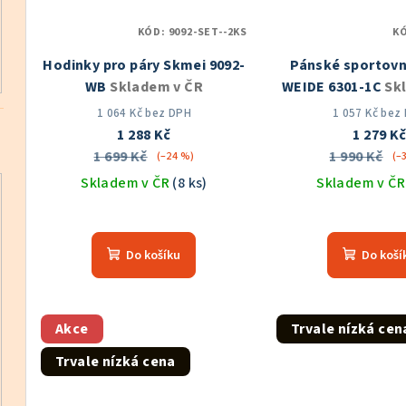
KÓD:
9092-SET--2KS
K
Hodinky pro páry Skmei 9092-
Pánské sportovn
WB
Skladem v ČR
WEIDE 6301-1C
Sk
1 064 Kč bez DPH
1 057 Kč bez
1 288 Kč
1 279 K
1 699 Kč
1 990 Kč
(–24 %)
(–
Skladem v ČR
(8 ks)
Skladem v Č
Průměrné
hodnocení
Do košíku
Do koší
produktu
je
5,0
z
Akce
Trvale nízká cen
5
Trvale nízká cena
hvězdiček.