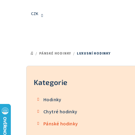
Přejít
na
CZK
obsah
/
PÁNSKÉ HODINKY
/
LUXUSNÍ HODINKY
DOMŮ
P
o
Kategorie
Přeskočit
kategorie
s
Hodinky
t
Chytré hodinky
r
Pánské hodinky
a