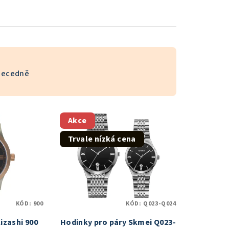
becedně
Akce
Trvale nízká cena
KÓD:
900
KÓD:
Q023-Q024
izashi 900
Hodinky pro páry Skmei Q023-