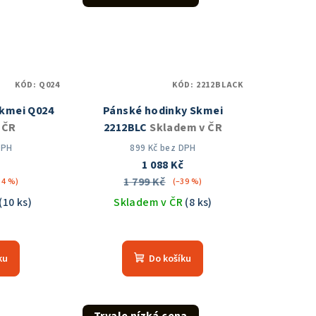
zdiček.
hvězdiček.
KÓD:
Q024
KÓD:
2212BLACK
Skmei Q024
Pánské hodinky Skmei
 ČR
2212BLC
Skladem v ČR
DPH
899 Kč bez DPH
č
1 088 Kč
1 799 Kč
34 %)
(–39 %)
(10 ks)
Skladem v ČR
(8 ks)
měrné
nocení
ku
Do košíku
duktu
Trvale nízká cena