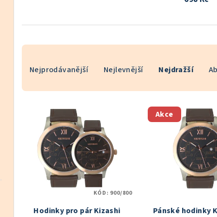
Ř
Nejprodávanější
Nejlevnější
Nejdražší
A
a
z
V
e
Akce
ý
n
p
í
i
p
s
r
KÓD:
900/800
p
o
Hodinky pro pár Kizashi
Pánské hodinky K