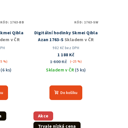
KÓD:
1763-BB
KÓD:
1763-SW
Skmei Qibla
Digitální hodinky Skmei Qibla
adem v ČR
Azan 1763-S
Skladem v ČR
DPH
982 Kč bez DPH
č
1 188 Kč
1 600 Kč
25 %)
(–25 %)
R
(6 ks)
Skladem v ČR
(5 ks)
měrné
Průměrné
nocení
hodnocení
ku
Do košíku
duktu
produktu
je
5,0
z
a
Akce
5
Trvale nízká cena