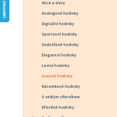
n
Akce a slevy
n
Analogové hodinky
í
Digitální hodinky
p
Sportovní hodinky
a
Vodotěsné hodinky
n
Elegantní hodinky
e
Levné hodinky
l
Luxusní hodinky
Náramkové hodinky
S velkým ciferníkem
Dřevěné hodinky