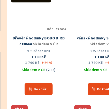
hvě
KÓD:
ZX066A
Dřevěné hodinky BOBO BIRD
Pánské hodinky 
ZX066A
Skladem v ČR
Skladem v
975 Kč bez DPH
975 Kč bez 
1 180 Kč
1 180 K
1 790 Kč
1 790 Kč
(–34 %)
(–
Skladem v ČR
(2 ks)
Skladem v ČR
Průměrné
Prů
hodnocení
hod
Do košíku
Do koší
produktu
pro
je
je
5,0
5,0
z
z
Akce
Akce