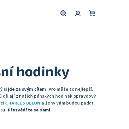
Hledat
Přihlášení
Nákupní
košík
ní hodinky
ý si
jde za svým cílem.
Pro může to nejlepší.
lů dělají z našich pánských hodinek opravdový
cí
CHARLES DELON
a ženy vám budou padat
isu.
Přesvědčte se sami.