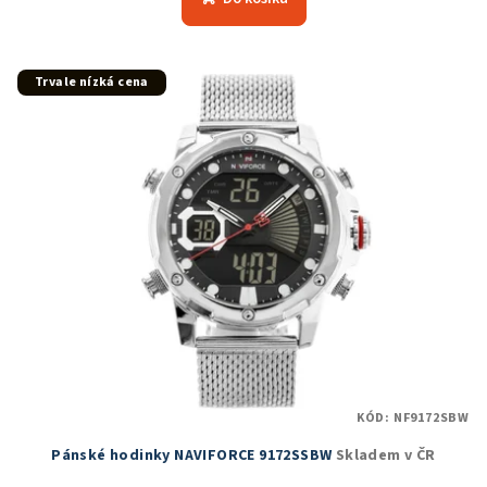
je
5,0
z
5
Trvale nízká cena
hvězdiček.
KÓD:
NF9172SBW
Pánské hodinky NAVIFORCE 9172SSBW
Skladem v ČR