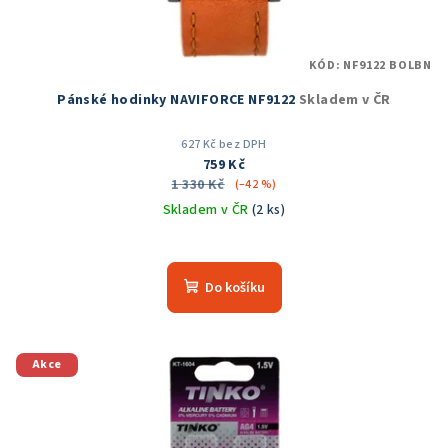
KÓD:
NF9122 BOLBN
Pánské hodinky NAVIFORCE NF9122
Skladem v ČR
627 Kč bez DPH
759 Kč
1 330 Kč
(–42 %)
Skladem v ČR
(2 ks)
Průměrné
hodnocení
produktu
Do košíku
je
5,0
z
5
Akce
hvězdiček.