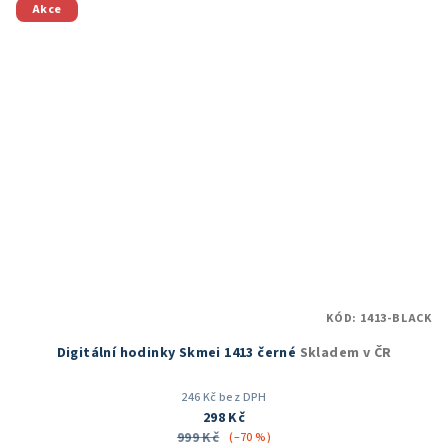
5
Akce
hvězdiček.
KÓD:
1413-BLACK
Digitální hodinky Skmei 1413 černé
Skladem v ČR
246 Kč bez DPH
298 Kč
999 Kč
(–70 %)