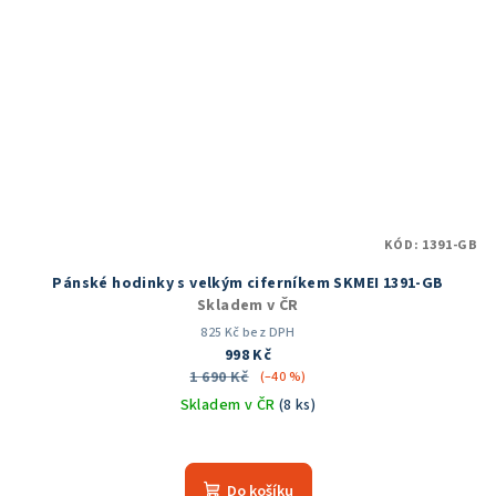
KÓD:
1391-GB
Pánské hodinky s velkým ciferníkem SKMEI 1391-GB
Skladem v ČR
825 Kč bez DPH
998 Kč
1 690 Kč
(–40 %)
Skladem v ČR
(8 ks)
Průměrné
hodnocení
produktu
Do košíku