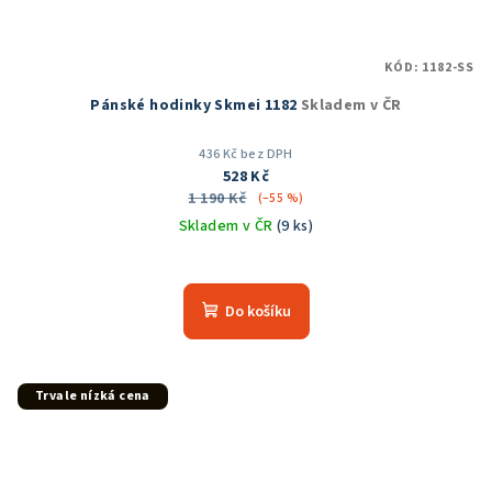
KÓD:
1182-SS
Pánské hodinky Skmei 1182
Skladem v ČR
436 Kč bez DPH
528 Kč
1 190 Kč
(–55 %)
Skladem v ČR
(9 ks)
Průměrné
hodnocení
produktu
Do košíku
je
5,0
z
5
Trvale nízká cena
hvězdiček.