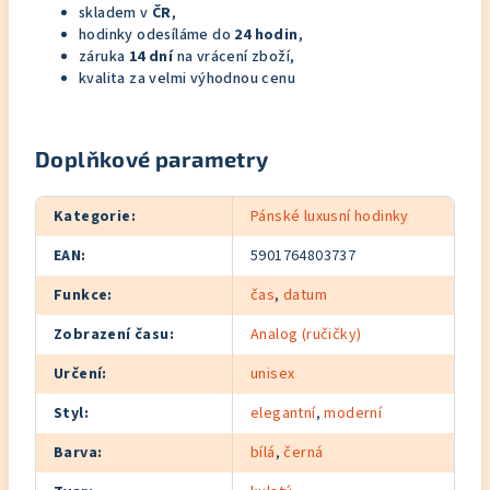
skladem v
ČR
,
hodinky odesíláme do
24 hodin
,
záruka
14 dní
na vrácení zboží,
kvalita za velmi výhodnou cenu
Doplňkové parametry
Kategorie
:
Pánské luxusní hodinky
EAN
:
5901764803737
Funkce
:
čas
,
datum
Zobrazení času
:
Analog (ručičky)
Určení
:
unisex
Styl
:
elegantní
,
moderní
Barva
:
bílá
,
černá