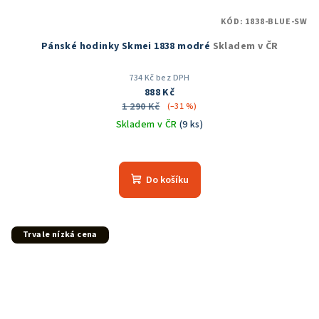
KÓD:
1838-BLUE-SW
Pánské hodinky Skmei 1838 modré
Skladem v ČR
734 Kč bez DPH
888 Kč
1 290 Kč
(–31 %)
Skladem v ČR
(9 ks)
Průměrné
hodnocení
produktu
Do košíku
je
5,0
z
5
Trvale nízká cena
hvězdiček.