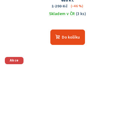
688 Kč
1 290 Kč
(–46 %)
Skladem v ČR
(3 ks)
Průměrné
hodnocení
produktu
Do košíku
je
5,0
z
5
Akce
hvězdiček.