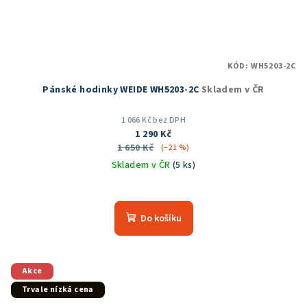
KÓD:
WH5203-2C
Pánské hodinky WEIDE WH5203-2C
Skladem v ČR
1 066 Kč bez DPH
1 290 Kč
1 650 Kč
(–21 %)
Skladem v ČR
(5 ks)
Průměrné
hodnocení
produktu
Do košíku
je
5,0
z
5
Akce
hvězdiček.
Trvale nízká cena