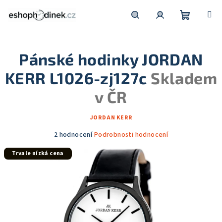
Přejít
na
obsah
Nákupní
Hledat
Přihlášení
Pánské hodinky JORDAN
košík
KERR L1026-zj127c
Skladem
v ČR
JORDAN KERR
Průměrné
2 hodnocení
Podrobnosti hodnocení
hodnocení
Trvale nízká cena
produktu
je
5,0
z
5
hvězdiček.