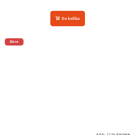
Do košíku
Akce
KÓD:
1123-BROWN