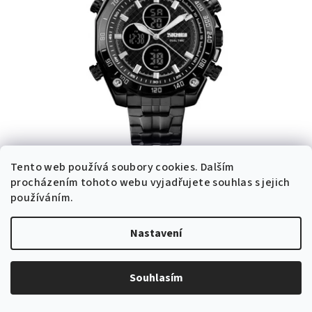
KÓD:
1302-BLACK
Tento web používá soubory cookies. Dalším
Pánské hodinky Skmei 1302 černé
Skladem v ČR
procházením tohoto webu vyjadřujete souhlas s jejich
používáním.
983 Kč bez DPH
1 190 Kč
Nastavení
1 600 Kč
(–25 %)
Skladem v ČR
(11 ks)
Souhlasím
Do košíku