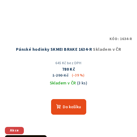
KÓD:
1634-R
Pánské hodinky SKMEI BRAKE 1634-R
Skladem v ČR
645 Kč bez DPH
780 Kč
1 290 Kč
(–39 %)
Skladem v ČR
(3 ks)
Průměrné
hodnocení
produktu
Do košíku
je
5,0
z
5
Akce
hvězdiček.