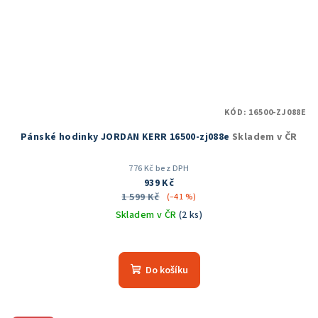
KÓD:
16500-ZJ088E
Pánské hodinky JORDAN KERR 16500-zj088e
Skladem v ČR
776 Kč bez DPH
939 Kč
1 599 Kč
(–41 %)
Skladem v ČR
(2 ks)
Průměrné
hodnocení
produktu
Do košíku
je
5,0
z