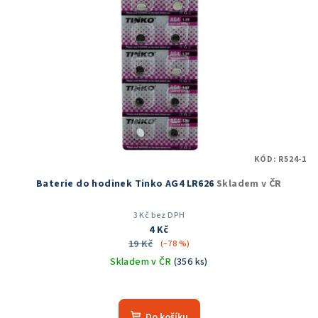
KÓD:
R524-1
Baterie do hodinek Tinko AG4 LR626
Skladem v ČR
3 Kč bez DPH
4 Kč
19 Kč
(–78 %)
Skladem v ČR
(356 ks)
Průměrné
hodnocení
produktu
Do košíku