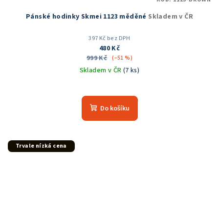
Pánské hodinky Skmei 1123 měděné
Skladem v ČR
397 Kč bez DPH
480 Kč
999 Kč
(–51 %)
Skladem v ČR
(7 ks)
Průměrné
hodnocení
produktu
Do košíku
je
5,0
z
5
Trvale nízká cena
hvězdiček.