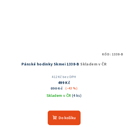
KÓD:
1338-B
Pánské hodinky Skmei 1338-B
Skladem v ČR
412 Kč bez DPH
499 Kč
890 Kč
(–43 %)
Skladem v ČR
(4 ks)
Průměrné
hodnocení
produktu
Do košíku
je
5,0