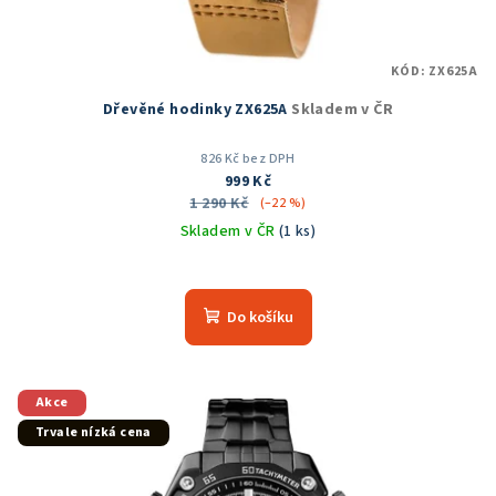
KÓD:
ZX625A
Dřevěné hodinky ZX625A
Skladem v ČR
826 Kč bez DPH
999 Kč
1 290 Kč
(–22 %)
Skladem v ČR
(1 ks)
Průměrné
hodnocení
produktu
Do košíku
je
5,0
z
5
Akce
hvězdiček.
Trvale nízká cena