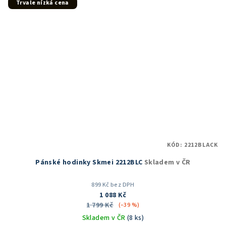
Trvale nízká cena
KÓD:
2212BLACK
Pánské hodinky Skmei 2212BLC
Skladem v ČR
899 Kč bez DPH
1 088 Kč
1 799 Kč
(–39 %)
Skladem v ČR
(8 ks)