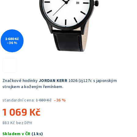
1 680 Kč
–36 %
Značkové hodinky
JORDAN KERR
1026 (zj127c s japonským
strojkem a koženým řemínkem.
standardní cena:
1 680 Kč
–36 %
1 069 Kč
883 Kč bez DPH
Měrná
Skladem v ČR
(1 ks)
cena: