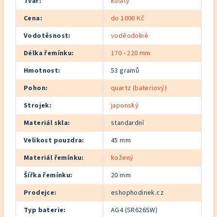
Tvar
:
kulatý
Cena
:
do 1000 Kč
Vodotěsnost
:
voděodolné
Délka řemínku
:
170 - 220 mm
Hmotnost
:
53 gramů
Pohon
:
quartz (bateriový)
Strojek
:
japonský
Materiál skla
:
standardní
Velikost pouzdra
:
45 mm
Materiál řemínku
:
kožený
Šířka řemínku
:
20 mm
Prodejce
:
eshophodinek.cz
Typ baterie
:
AG4 (SR626SW)