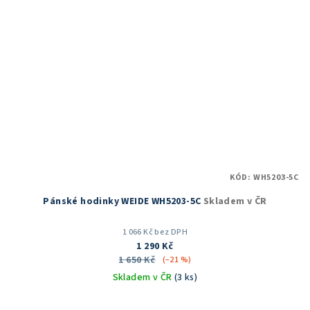
KÓD:
WH5203-5C
Pánské hodinky WEIDE WH5203-5C
Skladem v ČR
1 066 Kč bez DPH
1 290 Kč
1 650 Kč
(–21 %)
Skladem v ČR
(3 ks)
Průměrné