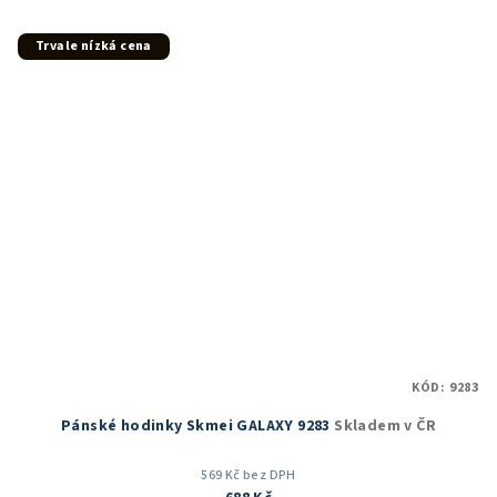
z
5
Trvale nízká cena
hvězdiček.
KÓD:
9283
Pánské hodinky Skmei GALAXY 9283
Skladem v ČR
569 Kč bez DPH