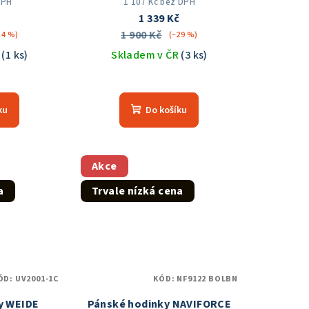
DPH
1 107 Kč bez DPH
1 339 Kč
1 900 Kč
34 %)
(–29 %)
R
(1 ks)
Skladem v ČR
(3 ks)
měrné
Průměrné
nocení
hodnocení
ku
Do košíku
duktu
produktu
je
5,0
z
Akce
5
a
Trvale nízká cena
zdiček.
hvězdiček.
ÓD:
UV2001-1C
KÓD:
NF9122 BOLBN
y WEIDE
Pánské hodinky NAVIFORCE