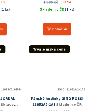
1 680 Kč
30 %)
(–36 %)
R
(1 ks)
Skladem v ČR
(1 ks)
měrné
Průměrné
nocení
hodnocení
ku
Do košíku
duktu
produktu
je
5,0
z
a
Trvale nízká cena
5
zdiček.
hvězdiček.
:
L2682-ZJ075B
KÓD:
11652A2-1A1
y JORDAN
Pánské hodinky GINO ROSSI
b
Skladem v
11652A2-1A1
Skladem v ČR