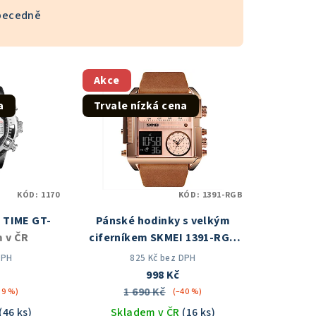
becedně
Akce
a
Trvale nízká cena
KÓD:
1170
KÓD:
1391-RGB
 TIME GT-
Pánské hodinky s velkým
 v ČR
ciferníkem SKMEI 1391-RGB
Skladem v ČR
DPH
825 Kč bez DPH
998 Kč
1 690 Kč
59 %)
(–40 %)
(46 ks)
Skladem v ČR
(16 ks)