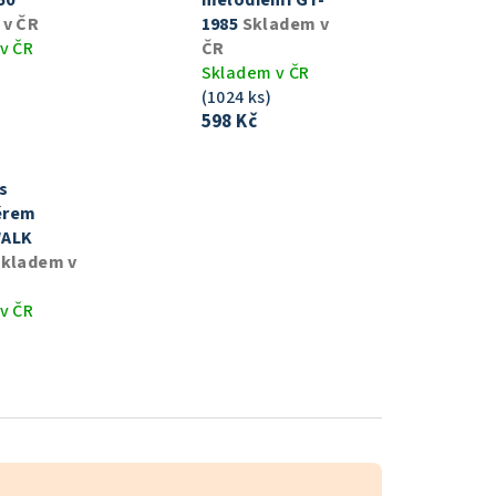
60®
melodiemi GT-
 v ČR
1985
Skladem v
v ČR
ČR
Skladem v ČR
(1024 ks)
598 Kč
s
ěrem
WALK
kladem v
v ČR