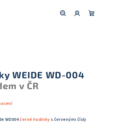
Hledat
Přihlášení
Nákupní
košík
nky WEIDE WD-004
dem v ČR
nocení
ide WD004
černé hodinky
s červenými čísly