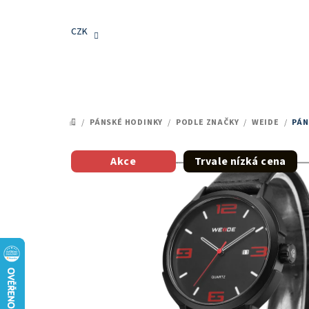
Přejít
na
CZK
obsah
/
PÁNSKÉ HODINKY
/
PODLE ZNAČKY
/
WEIDE
/
PÁN
DOMŮ
Akce
Trvale nízká cena