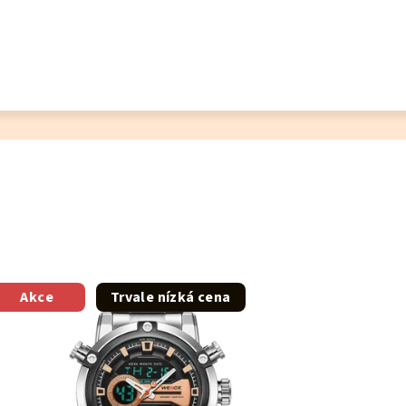
Akce
Trvale nízká cena