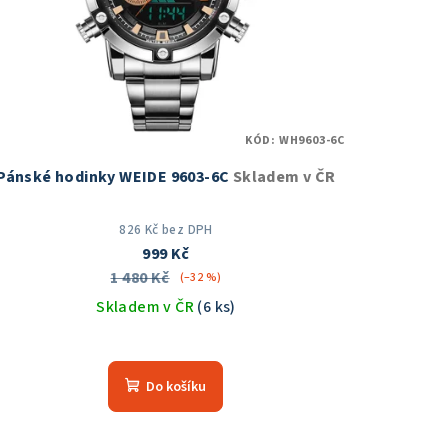
KÓD:
WH9603-6C
Pánské hodinky WEIDE 9603-6C
Skladem v ČR
826 Kč bez DPH
999 Kč
1 480 Kč
(–32 %)
Skladem v ČR
(6 ks)
Průměrné
hodnocení
Do košíku
produktu
je
5,0