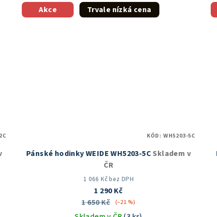
z
Akce
Trvale nízká cena
5
hvězdiček.
2C
KÓD:
WH5203-5C
v
Pánské hodinky WEIDE WH5203-5C
Skladem v
ČR
1 066 Kč bez DPH
1 290 Kč
1 650 Kč
(–21 %)
Skladem v ČR
(3 ks)