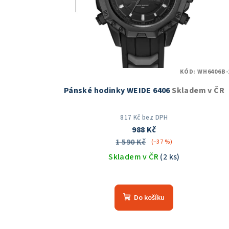
KÓD:
WH6406B-
Pánské hodinky WEIDE 6406
Skladem v ČR
817 Kč bez DPH
988 Kč
1 590 Kč
(–37 %)
Skladem v ČR
(2 ks)
Průměrné
hodnocení
Do košíku
produktu
je
5,0