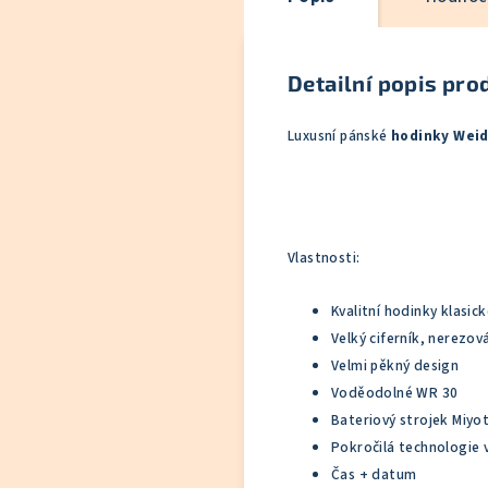
Detailní popis pro
Luxusní pánské
hodinky Wei
Vlastnosti:
Kvalitní hodinky klasic
Velký ciferník, nerezov
Velmi pěkný design
Voděodolné WR 30
Bateriový strojek Miyo
Pokročilá technologie 
Čas + datum