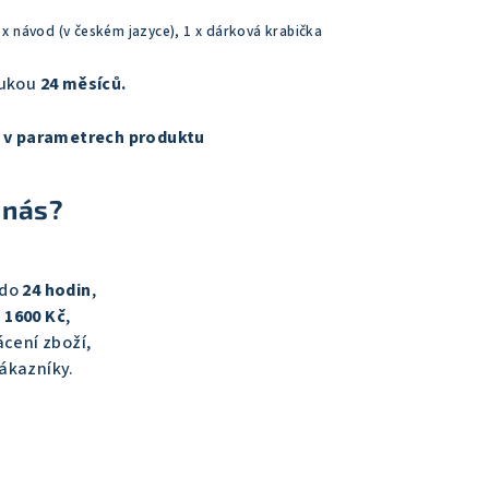
1 x návod (v českém jazyce), 1 x dárková krabička
rukou
24 měsíců.
e
v parametrech produktu
 nás?
 do
24 hodin
,
 1600 Kč
,
cení zboží,
ákazníky.