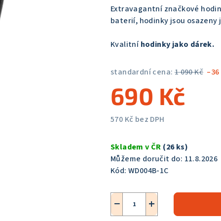
5,0
Extravagantní značkové hodi
z
baterií, hodinky jsou osazeny
5
hvězdiček.
Kvalitní
hodinky jako dárek.
standardní cena:
1 090 Kč
–36
690 Kč
570 Kč bez DPH
Měrná
cena:
Skladem v ČR
(26 ks)
Můžeme doručit do:
11.8.2026
Kód:
WD004B-1C
−
+