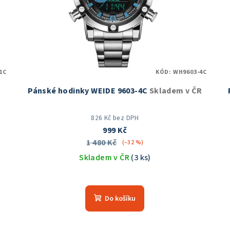
1C
KÓD:
WH9603-4C
Pánské hodinky WEIDE 9603-4C
Skladem v ČR
826 Kč bez DPH
999 Kč
1 480 Kč
(–32 %)
Skladem v ČR
(3 ks)
Průměrné
hodnocení
Do košíku
produktu
je
5,0