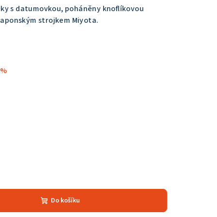
nky s datumovkou, poháněny knoflíkovou
 japonským strojkem Miyota.
 %
Do košíku