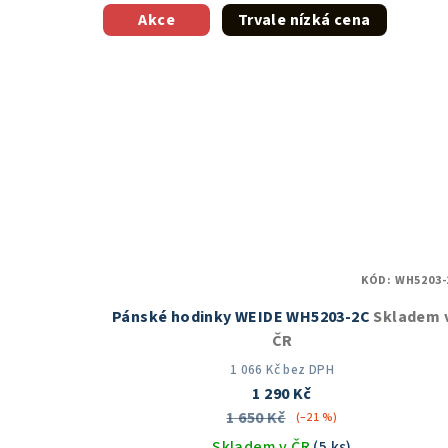
z
Akce
Trvale nízká cena
5
hvězdiček.
KÓD:
WH5203-
Pánské hodinky WEIDE WH5203-2C
Skladem 
ČR
1 066 Kč bez DPH
1 290 Kč
1 650 Kč
(–21 %)
Skladem v ČR
(5 ks)