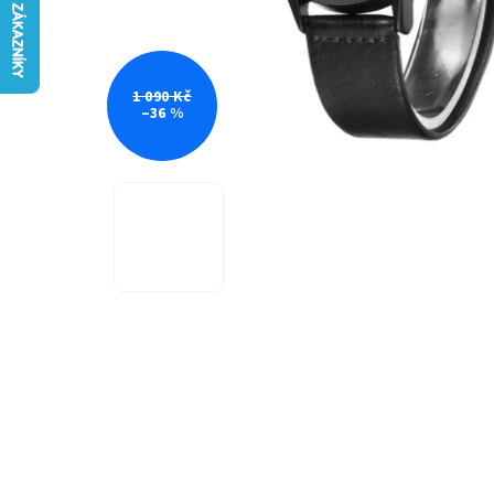
1 090 Kč
–36 %