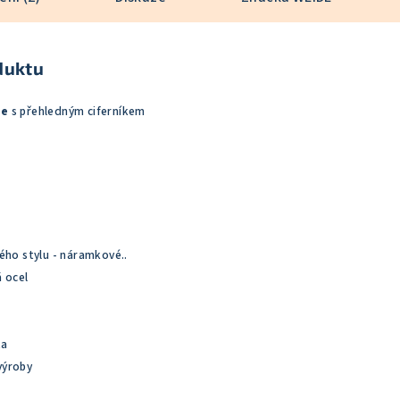
duktu
de
s přehledným ciferníkem
kého stylu - náramkové..
á ocel
ta
výroby