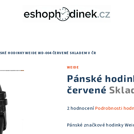
SKÉ HODINKY WEIDE WD-004 ČERVENÉ
SKLADEM V ČR
WEIDE
Pánské hodi
červené
Skla
Průměrné
2 hodnocení
Podrobnosti hod
hodnocení
produktu
Pánské značkové hodinky We
je