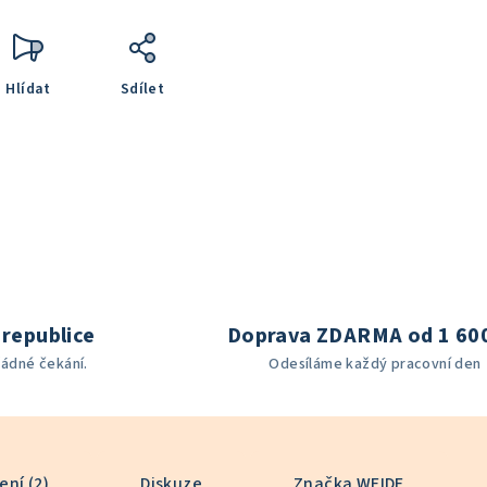
Hlídat
Sdílet
republice
Doprava ZDARMA od 1 60
žádné čekání.
Odesíláme každý pracovní den
ní (2)
Diskuze
Značka
WEIDE