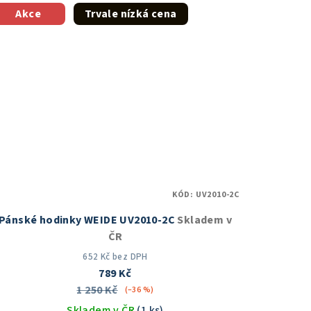
z
Akce
Trvale nízká cena
5
hvězdiček.
KÓD:
UV2010-2C
Pánské hodinky WEIDE UV2010-2C
Skladem v
ČR
652 Kč bez DPH
789 Kč
1 250 Kč
(–36 %)
Skladem v ČR
(1 ks)