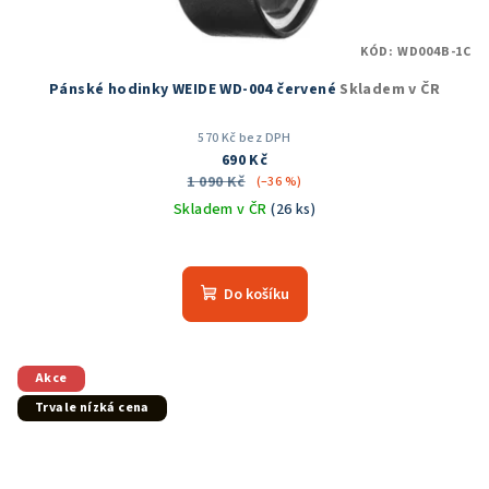
KÓD:
WD004B-1C
Pánské hodinky WEIDE WD-004 červené
Skladem v ČR
570 Kč bez DPH
690 Kč
1 090 Kč
(–36 %)
Skladem v ČR
(26 ks)
Průměrné
hodnocení
produktu
Do košíku
je
5,0
z
5
Akce
hvězdiček.
Trvale nízká cena