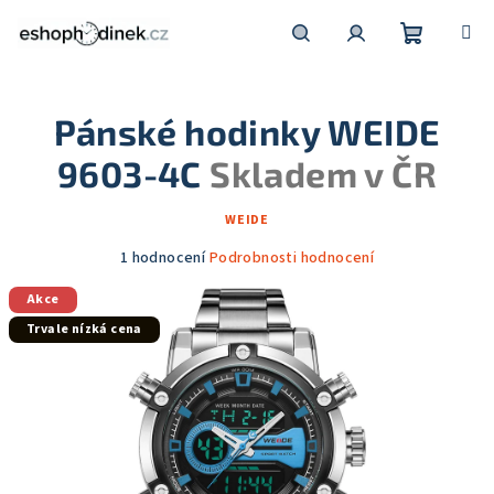
Přejít
na
obsah
Nákupní
Hledat
Přihlášení
Pánské hodinky WEIDE
košík
9603-4C
Skladem v ČR
WEIDE
Průměrné
1 hodnocení
Podrobnosti hodnocení
hodnocení
Akce
produktu
je
Trvale nízká cena
5,0
z
5
hvězdiček.