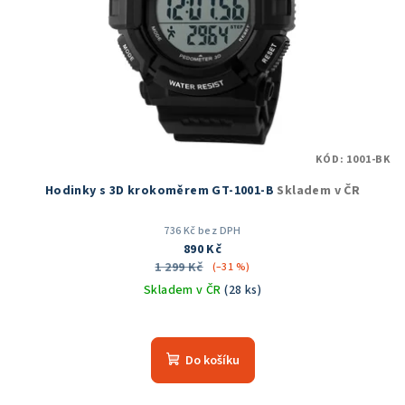
KÓD:
1001-BK
Hodinky s 3D krokoměrem GT-1001-B
Skladem v ČR
736 Kč bez DPH
890 Kč
1 299 Kč
(–31 %)
Skladem v ČR
(28 ks)
Průměrné
hodnocení
produktu
Do košíku
je
4,8