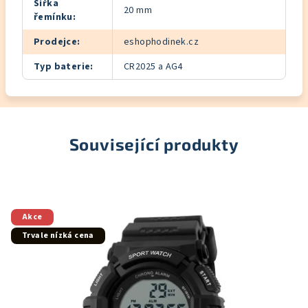
Šířka
20 mm
řemínku
:
Prodejce
:
eshophodinek.cz
Typ baterie
:
CR2025 a AG4
Související produkty
Akce
Trvale nízká cena