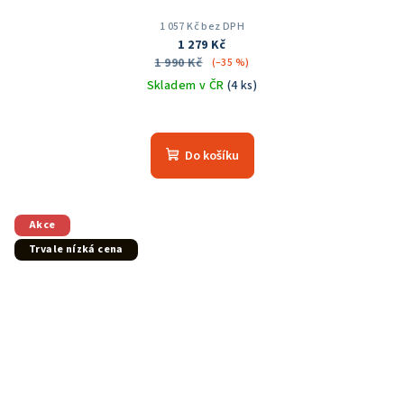
1 057 Kč bez DPH
1 279 Kč
1 990 Kč
(–35 %)
Skladem v ČR
(4 ks)
Do košíku
Akce
Trvale nízká cena