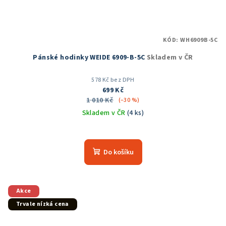
KÓD:
WH6909B-5C
Pánské hodinky WEIDE 6909-B-5C
Skladem v ČR
578 Kč bez DPH
699 Kč
1 010 Kč
(–30 %)
Skladem v ČR
(4 ks)
Průměrné
hodnocení
produktu
Do košíku
je
5,0
z
5
Akce
hvězdiček.
Trvale nízká cena