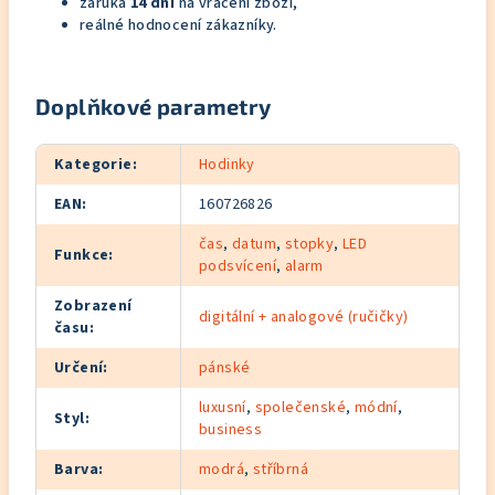
záruka
14 dní
na vrácení zboží,
reálné hodnocení zákazníky.
Doplňkové parametry
Kategorie
:
Hodinky
EAN
:
160726826
čas
,
datum
,
stopky
,
LED
Funkce
:
podsvícení
,
alarm
Zobrazení
digitální + analogové (ručičky)
času
:
Určení
:
pánské
luxusní
,
společenské
,
módní
,
Styl
:
business
Barva
:
modrá
,
stříbrná