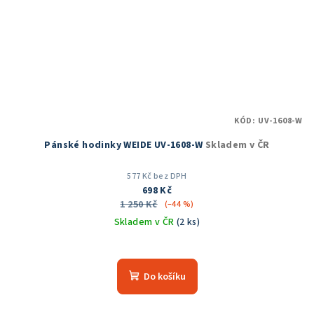
KÓD:
UV-1608-W
Pánské hodinky WEIDE UV-1608-W
Skladem v ČR
577 Kč bez DPH
698 Kč
1 250 Kč
(–44 %)
Skladem v ČR
(2 ks)
Průměrné
hodnocení
produktu
Do košíku
je
5,0