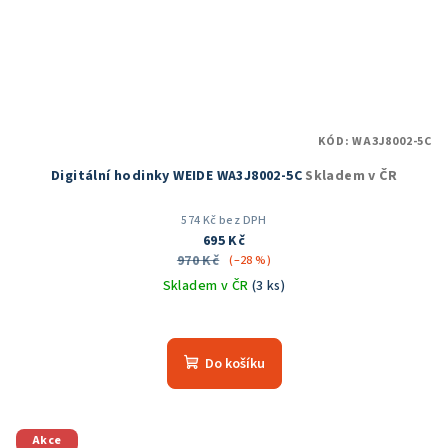
KÓD:
WA3J8002-5C
Digitální hodinky WEIDE WA3J8002-5C
Skladem v ČR
574 Kč bez DPH
695 Kč
970 Kč
(–28 %)
Skladem v ČR
(3 ks)
Průměrné
hodnocení
produktu
Do košíku
je
5,0
z
5
Akce