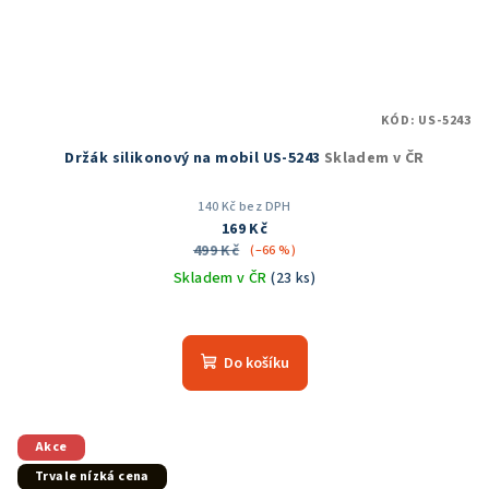
KÓD:
US-5243
Držák silikonový na mobil US-5243
Skladem v ČR
140 Kč bez DPH
169 Kč
499 Kč
(–66 %)
Skladem v ČR
(23 ks)
Průměrné
hodnocení
produktu
Do košíku
je
5,0
z
5
Akce
hvězdiček.
Trvale nízká cena