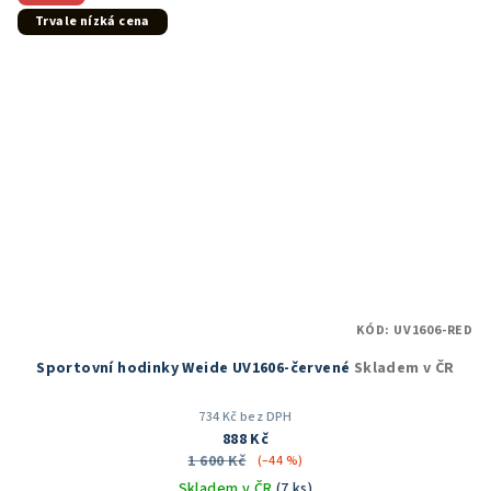
hvězdiček.
Trvale nízká cena
KÓD:
UV1606-RED
Sportovní hodinky Weide UV1606-červené
Skladem v ČR
734 Kč bez DPH
888 Kč
1 600 Kč
(–44 %)
Skladem v ČR
(7 ks)