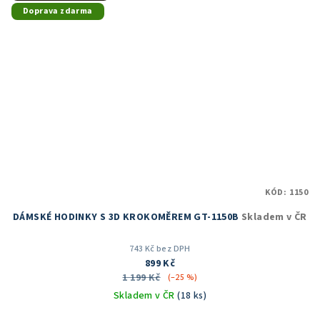
Doprava zdarma
KÓD:
1150
DÁMSKÉ HODINKY S 3D KROKOMĚREM GT-1150B
Skladem v ČR
743 Kč bez DPH
899 Kč
1 199 Kč
(–25 %)
Skladem v ČR
(18 ks)
Průměrné