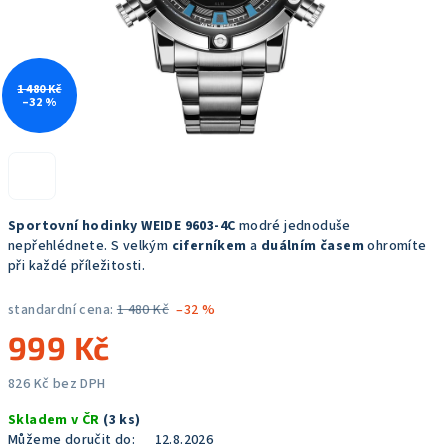
1 480 Kč
–32 %
Sportovní hodinky WEIDE 9603-4C
modré jednoduše
nepřehlédnete. S velkým
ciferníkem
a
duálním časem
ohromíte
při každé příležitosti.
standardní cena:
1 480 Kč
–32 %
999 Kč
826 Kč bez DPH
Měrná
Skladem v ČR
(3 ks)
cena:
Můžeme doručit do:
12.8.2026