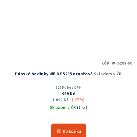
KÓD:
WH5205-6C
Pánské hodinky WEIDE 5205 oranžové
Skladem v ČR
826 Kč bez DPH
999 Kč
1 890 Kč
(–47 %)
Skladem v ČR
(1 ks)
Průměrné
hodnocení
produktu
Do košíku
je