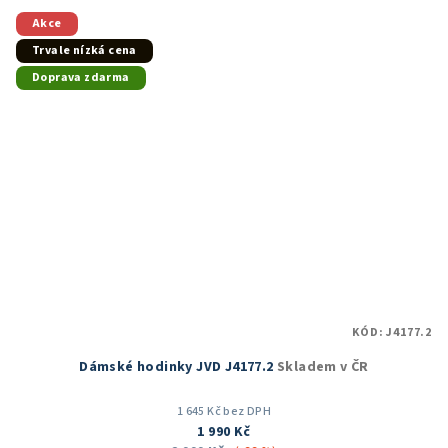
z
5
Akce
hvězdiček.
Trvale nízká cena
Doprava zdarma
KÓD:
J4177.2
Dámské hodinky JVD J4177.2
Skladem v ČR
1 645 Kč bez DPH
1 990 Kč