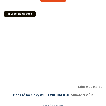
5,0
z
5
Trvale nízká cena
hvězdiček.
KÓD:
WD004B-3C
Pánské hodinky WEIDE WD-004-B-3C
Skladem v ČR
488 Kč bez DPH