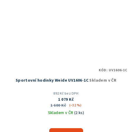
KÓD:
UV1606-1C
Sportovní hodinky Weide UV1606-1C
Skladem v ČR
892 Kč bez DPH
1 079 Kč
1 600 Kč
(–32 %)
Skladem v ČR
(2 ks)
Průměrné
hodnocení