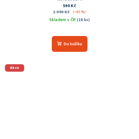
590 Kč
1 090 Kč
(–45 %)
Skladem v ČR
(16 ks)
Průměrné
hodnocení
produktu
Do košíku
je
5,0
z
5
Akce
hvězdiček.