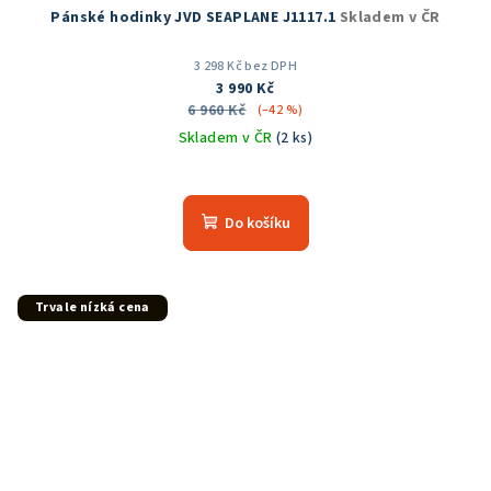
Pánské hodinky JVD SEAPLANE J1117.1
Skladem v ČR
3 298 Kč bez DPH
3 990 Kč
6 960 Kč
(–42 %)
Skladem v ČR
(2 ks)
Průměrné
hodnocení
produktu
Do košíku
je
5,0
z
5
Trvale nízká cena
hvězdiček.