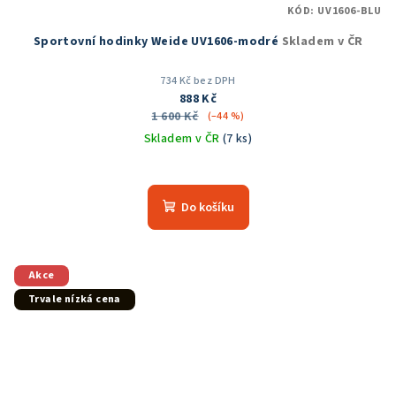
KÓD:
UV1606-BLU
Sportovní hodinky Weide UV1606-modré
Skladem v ČR
734 Kč bez DPH
888 Kč
1 600 Kč
(–44 %)
Skladem v ČR
(7 ks)
Průměrné
hodnocení
produktu
Do košíku
je
5,0
z
5
Akce
hvězdiček.
Trvale nízká cena