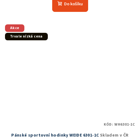
produktu
Do košíku
je
5,0
z
5
Akce
hvězdiček.
Trvale nízká cena
KÓD:
WH6301-1C
Pánské sportovní hodinky WEIDE 6301-1C
Skladem v ČR