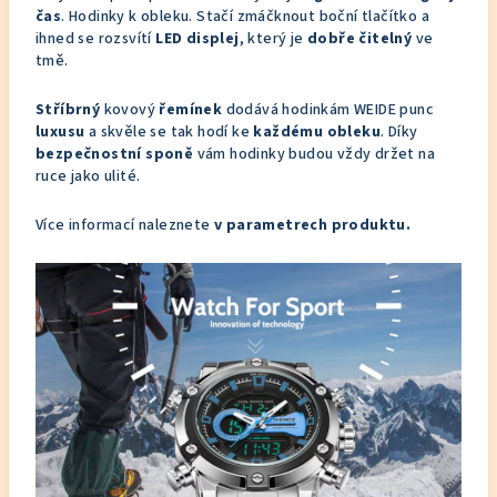
čas
. Hodinky k obleku. Stačí zmáčknout boční tlačítko a
ihned se rozsvítí
LED displej
, který je
dobře čitelný
ve
tmě.
Stříbrný
kovový
řemínek
dodává hodinkám WEIDE punc
luxusu
a skvěle se tak hodí ke
každému obleku
. Díky
bezpečnostní sponě
vám hodinky budou vždy držet na
ruce jako ulité.
Více informací naleznete
v parametrech produktu.