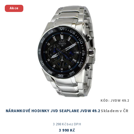
z
5
Akce
hvězdiček.
KÓD:
JVDW 49.2
NÁRAMKOVÉ HODINKY JVD SEAPLANE JVDW 49.2
Skladem v ČR
3 298 Kč bez DPH
3 990 Kč