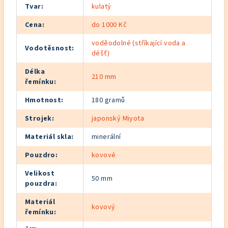
Tvar
:
kulatý
Cena
:
do 1000 Kč
voděodolné (stříkající voda a
Vodotěsnost
:
déšť)
Délka
210 mm
řemínku
:
Hmotnost
:
180 gramů
Strojek
:
japonský Miyota
Materiál skla
:
minerální
Pouzdro
:
kovové
Velikost
50 mm
pouzdra
:
Materiál
kovový
řemínku
: