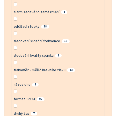
alarm sedavého zaměstnání
1
odčítací stopky
38
sledování srdeční frekvence
13
sledování kvality spánku
2
tlakoměr - měřič krevního tlaku
13
název dne
9
formát 12/24
92
druhý čas
7