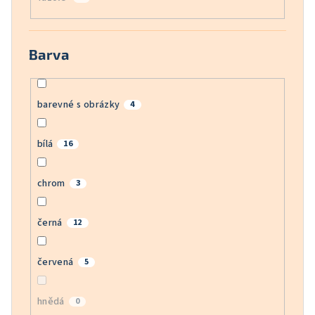
Barva
barevné s obrázky
4
bílá
16
chrom
3
černá
12
červená
5
hnědá
0