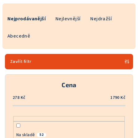
Ř
a
Nejprodávanější
Nejlevnější
Nejdražší
z
e
Abecedně
n
í
p
Zavřít filtr
r
o
Cena
d
u
278
Kč
1790
Kč
k
t
ů
Na skladě
52