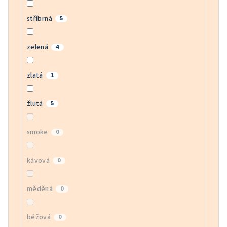
stříbrná
5
zelená
4
zlatá
1
žlutá
5
smoke
0
kávová
0
měděná
0
béžová
0