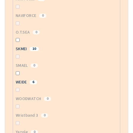
NAVIFORCE
0
O.T.SEA
0
SKMEI
10
SMAEL
0
WEIDE
6
WOODWATCH
0
Wristband 3
0
Yazole
0