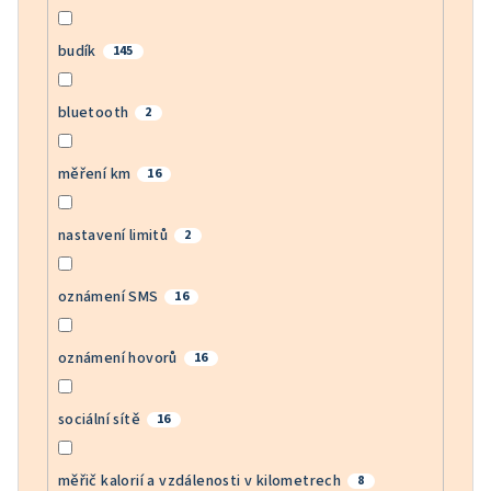
budík
145
bluetooth
2
měření km
16
nastavení limitů
2
oznámení SMS
16
oznámení hovorů
16
sociální sítě
16
měřič kalorií a vzdálenosti v kilometrech
8