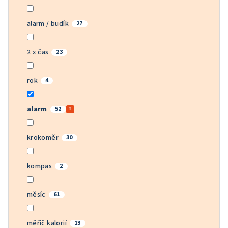
alarm / budík
27
2 x čas
23
rok
4
alarm
52
krokoměr
30
kompas
2
měsíc
61
měřič kalorií
13