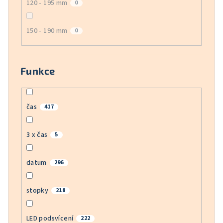
120 - 195 mm
0
150 - 190 mm
0
Funkce
čas
417
3 x čas
5
datum
296
stopky
218
LED podsvícení
222