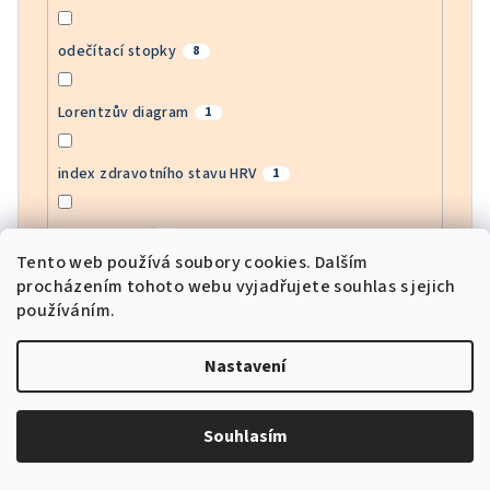
odečítací stopky
8
Lorentzův diagram
1
index zdravotního stavu HRV
1
monitor EGG
1
Tento web používá soubory cookies. Dalším
procházením tohoto webu vyjadřujete souhlas s jejich
monitor krevního kyslíku
11
používáním.
sledování srdeční frekvence APP
1
Nastavení
sportovní režimy
11
Souhlasím
GPS lokátor
3