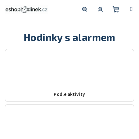
Přejít
na
obsah
Nákupní
Hledat
Přihlášení
Hodinky s alarmem
košík
Podle aktivity