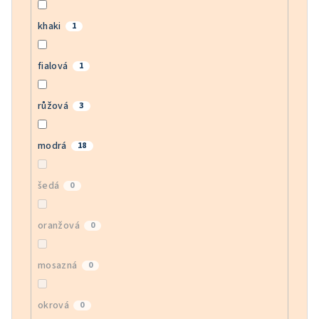
khaki
1
fialová
1
růžová
3
modrá
18
šedá
0
oranžová
0
mosazná
0
okrová
0