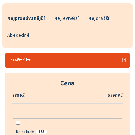
Ř
a
Nejprodávanější
Nejlevnější
Nejdražší
z
e
Abecedně
n
í
p
Zavřít filtr
r
o
Cena
d
u
388
Kč
5598
Kč
k
t
ů
Na skladě
153