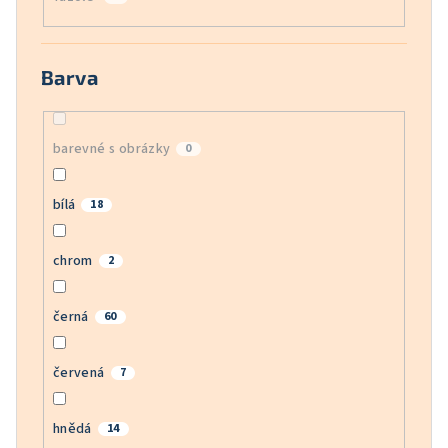
Barva
barevné s obrázky
0
bílá
18
chrom
2
černá
60
červená
7
hnědá
14