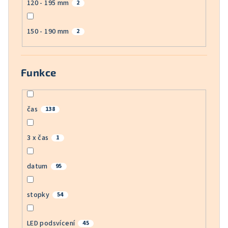
120 - 195 mm
2
150 - 190 mm
2
Funkce
čas
138
3 x čas
1
datum
95
stopky
54
LED podsvícení
45