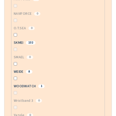
NAVIFORCE
0
O.T.SEA
0
SKMEI
132
SMAEL
0
WEIDE
8
WOODWATCH
1
Wristband 3
0
Yazole
0