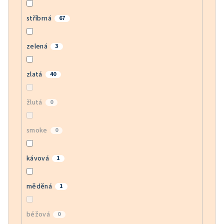
stříbrná
67
zelená
3
zlatá
40
žlutá
0
smoke
0
kávová
1
měděná
1
béžová
0