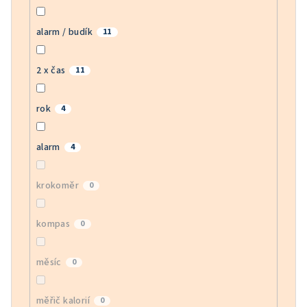
alarm / budík
11
2 x čas
11
rok
4
alarm
4
krokoměr
0
kompas
0
měsíc
0
měřič kalorií
0