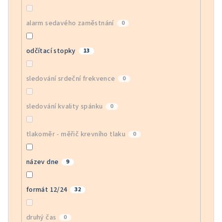
alarm sedavého zaměstnání
0
odčítací stopky
13
sledování srdeční frekvence
0
sledování kvality spánku
0
tlakoměr - měřič krevního tlaku
0
název dne
9
formát 12/24
32
druhý čas
0