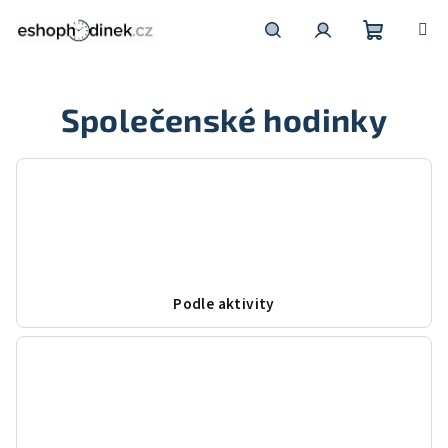
Přejít
na
obsah
Nákupní
Hledat
Přihlášení
Společenské hodinky
košík
Podle aktivity