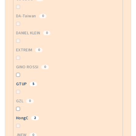
DA-Taiwan
0
DANIEL KLEIN
0
EXTREIM
0
GINO ROSSI
0
GTUP
5
GZL
0
HongC
2
JNEW
0