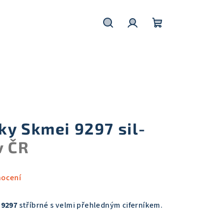
Hledat
Přihlášení
Nákupní
košík
ky Skmei 9297 sil-
v ČR
nocení
 9297
stříbrné s velmi přehledným ciferníkem.