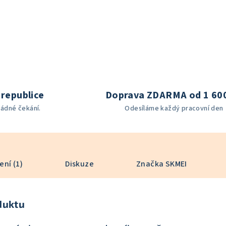
republice
Doprava ZDARMA od 1 60
žádné čekání.
Odesíláme každý pracovní den
ní (1)
Diskuze
Značka
SKMEI
duktu