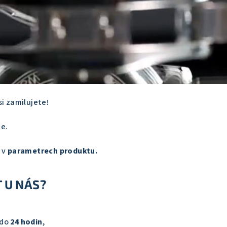
si zamilujete!
ce.
 v
parametrech produktu.
 U NÁS?
 do
24 hodin
,