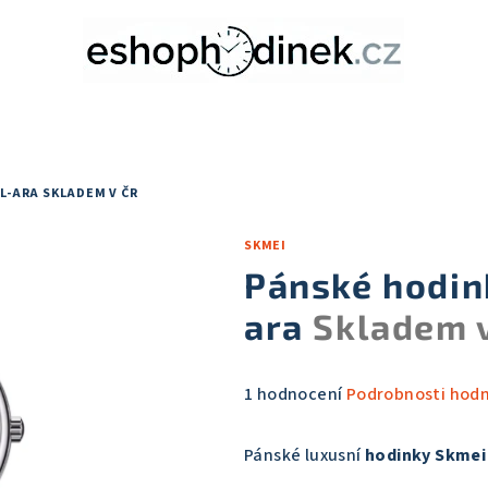
IL-ARA
SKLADEM V ČR
SKMEI
Pánské hodin
ara
Skladem 
Průměrné
1 hodnocení
Podrobnosti hod
hodnocení
produktu
Pánské luxusní
hodinky Skmei
je