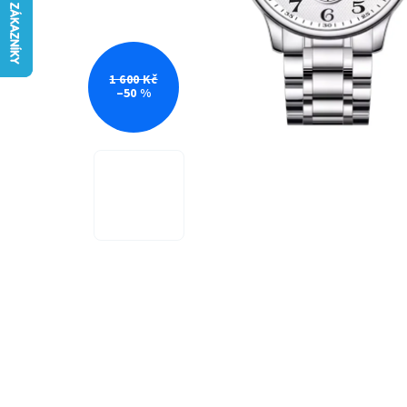
1 600 Kč
–50 %