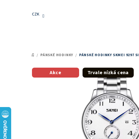
Přejít
na
CZK
obsah
/
PÁNSKÉ HODINKY
/
PÁNSKÉ HODINKY SKMEI 9297 S
DOMŮ
Akce
Trvale nízká cena