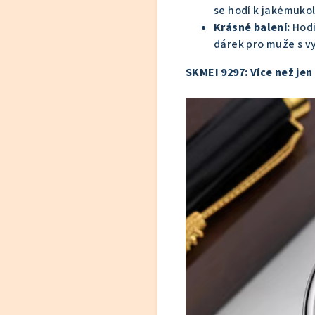
se hodí k jakémukoli
Krásné balení:
Hodi
dárek pro muže s v
SKMEI 9297: Více než jen