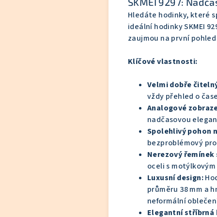
SKMEI 9297: Nadča
Hledáte hodinky,
které s
ideální hodinky SKMEI 92
zaujmou na první pohled
Klíčové vlastnosti:
Velmi dobře čitelný
vždy přehled o čase
Analogové zobraze
nadčasovou elegan
Spolehlivý pohon n
bezproblémový prov
Nerezový řemínek 
oceli s motýlkovým
Luxusní design:
Hod
průměru 38 mm a h
neformální oblečen
Elegantní stříbrná 