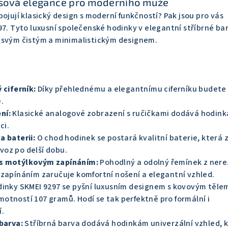
sová elegance pro moderního muže
pojují klasický design s moderní funkčností?
Pak jsou pro vás
97.
Tyto luxusní společenské hodinky v elegantní stříbrné ba
 svým čistým a minimalistickým designem.
 ciferník:
Díky přehlednému a elegantnímu ciferníku budete
.
ní:
Klasické analogové zobrazení s ručičkami dodává hodin
ci.
a baterii:
O chod hodinek se postará kvalitní baterie,
která z
oz po delší dobu.
s motýlkovým zapínáním:
Pohodlný a odolný řemínek z ner
 zapínáním zaručuje komfortní nošení a elegantní vzhled.
inky SKMEI 9297 se pyšní luxusním designem s kovovým těle
motností 107 gramů.
Hodí se tak perfektně pro formální i
í.
barva:
Stříbrná barva dodává hodinkám univerzální vzhled,
k