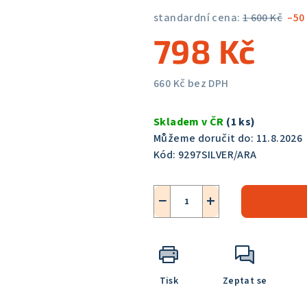
5,0
standardní cena:
1 600 Kč
–50
z
798 Kč
5
hvězdiček.
660 Kč bez DPH
Měrná
cena:
Skladem v ČR
(1 ks)
Můžeme doručit do:
11.8.2026
Kód:
9297SILVER/ARA
−
+
Tisk
Zeptat se