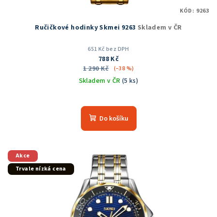
KÓD:
9263
Ručičkové hodinky Skmei 9263
Skladem v ČR
651 Kč bez DPH
788 Kč
1 290 Kč
(–38 %)
Skladem v ČR
(5 ks)
Průměrné
hodnocení
produktu
Do košíku
je
5,0
z
5
Akce
hvězdiček.
Trvale nízká cena