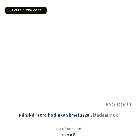
z
5
Trvale nízká cena
hvězdiček.
KÓD:
1220-SIL
Pánské retro hodinky Skmei 1220
Skladem v ČR
495 Kč bez DPH
599 Kč