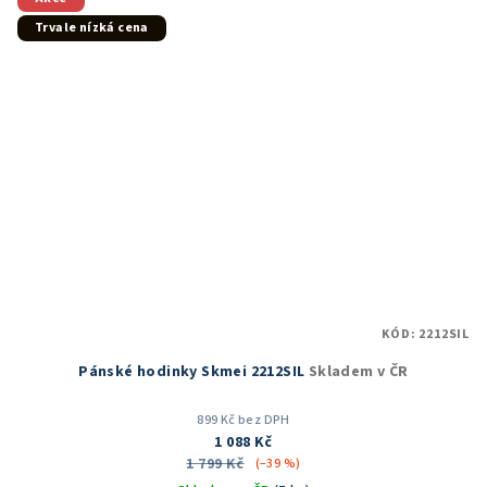
hvězdiček.
Trvale nízká cena
KÓD:
2212SIL
Pánské hodinky Skmei 2212SIL
Skladem v ČR
899 Kč bez DPH
1 088 Kč
1 799 Kč
(–39 %)