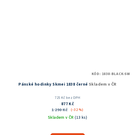
KÓD:
1838-BLACK-SW
Pánské hodinky Skmei 1838 černé
Skladem v ČR
725 Kč bez DPH
877 Kč
1 290 Kč
(–32 %)
Skladem v ČR
(13 ks)
Průměrné
hodnocení