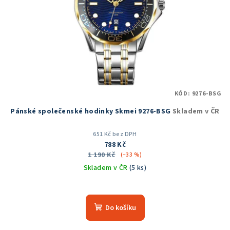
KÓD:
9276-BSG
Pánské společenské hodinky Skmei 9276-BSG
Skladem v ČR
651 Kč bez DPH
788 Kč
1 190 Kč
(–33 %)
Skladem v ČR
(5 ks)
Průměrné
hodnocení
produktu
Do košíku
je
5,0