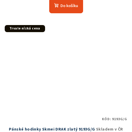
produktu
Do košíku
je
5,0
z
5
Trvale nízká cena
hvězdiček.
KÓD:
9193G/G
Pánské hodinky Skmei DRAK zlatý 9193G/G
Skladem v ČR