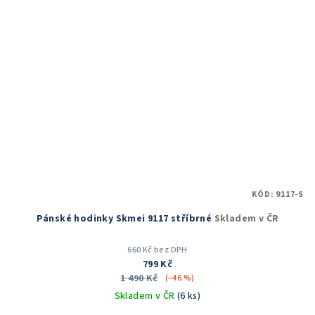
KÓD:
9117-S
Pánské hodinky Skmei 9117 stříbrné
Skladem v ČR
660 Kč bez DPH
799 Kč
1 490 Kč
(–46 %)
Skladem v ČR
(6 ks)