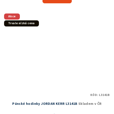
je
5,0
z
5
Akce
hvězdiček.
Trvale nízká cena
KÓD:
L3141B
Pánské hodinky JORDAN KERR L3141B
Skladem v ČR