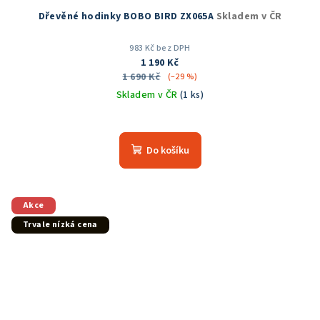
Dřevěné hodinky BOBO BIRD ZX065A
Skladem v ČR
983 Kč bez DPH
1 190 Kč
1 690 Kč
(–29 %)
Skladem v ČR
(1 ks)
Průměrné
hodnocení
produktu
Do košíku
je
5,0
z
5
Akce
hvězdiček.
Trvale nízká cena