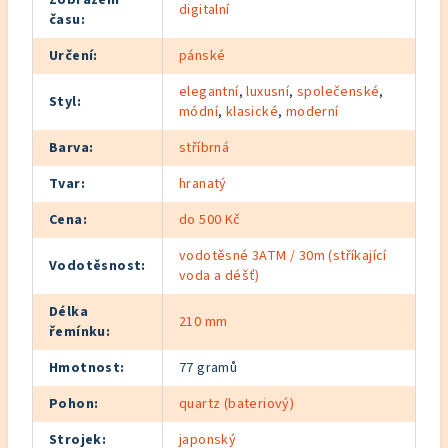
Zobrazení
digitalní
času
:
Určení
:
pánské
elegantní
,
luxusní
,
společenské
,
Styl
:
módní
,
klasické
,
moderní
Barva
:
stříbrná
Tvar
:
hranatý
Cena
:
do 500 Kč
vodotěsné 3ATM / 30m (stříkající
Vodotěsnost
:
voda a déšť)
Délka
210 mm
řemínku
:
Hmotnost
:
77 gramů
Pohon
:
quartz (bateriový)
Strojek
:
japonský