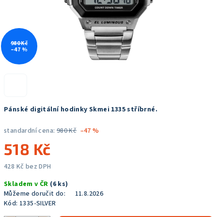
980 Kč
–47 %
Pánské digitální hodinky Skmei 1335 stříbrné.
standardní cena:
980 Kč
–47 %
518 Kč
428 Kč bez DPH
Měrná
Skladem v ČR
(6 ks)
cena:
Můžeme doručit do:
11.8.2026
Kód:
1335-SILVER