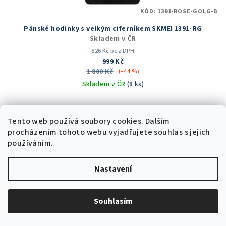
KÓD:
1391-ROSE-GOLG-B
Pánské hodinky s velkým ciferníkem SKMEI 1391-RG
Skladem v ČR
826 Kč bez DPH
999 Kč
1 800 Kč
(–44 %)
Skladem v ČR
(8 ks)
Průměrné
hodnocení
Tento web používá soubory cookies. Dalším
produktu
Do košíku
je
procházením tohoto webu vyjadřujete souhlas s jejich
5,0
používáním.
z
5
Trvale nízká cena
Nastavení
hvězdiček.
Souhlasím