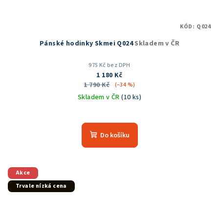
KÓD:
Q024
Pánské hodinky Skmei Q024
Skladem v ČR
975 Kč bez DPH
1 180 Kč
1 790 Kč
(–34 %)
Skladem v ČR
(10 ks)
Průměrné
hodnocení
produktu
Do košíku
je
5,0
z
5
Akce
hvězdiček.
Trvale nízká cena