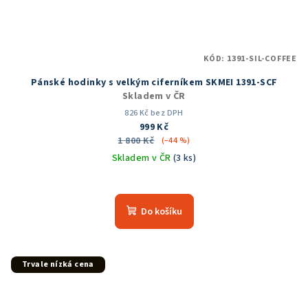
KÓD:
1391-SIL-COFFEE
Pánské hodinky s velkým ciferníkem SKMEI 1391-SCF
Skladem v ČR
826 Kč bez DPH
999 Kč
1 800 Kč
(–44 %)
Skladem v ČR
(3 ks)
Průměrné
hodnocení
produktu
Do košíku
je
5,0
z
5
Trvale nízká cena
hvězdiček.