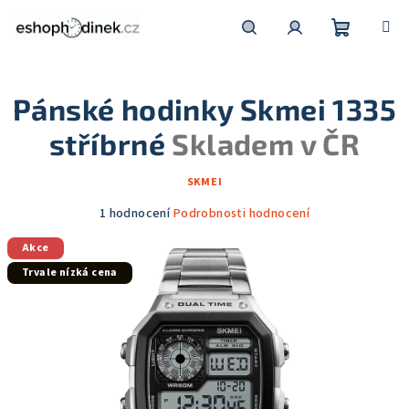
Přejít
na
obsah
Nákupní
Hledat
Přihlášení
Pánské hodinky Skmei 1335
košík
stříbrné
Skladem v ČR
SKMEI
Průměrné
1 hodnocení
Podrobnosti hodnocení
hodnocení
Akce
produktu
je
Trvale nízká cena
5,0
z
5
hvězdiček.