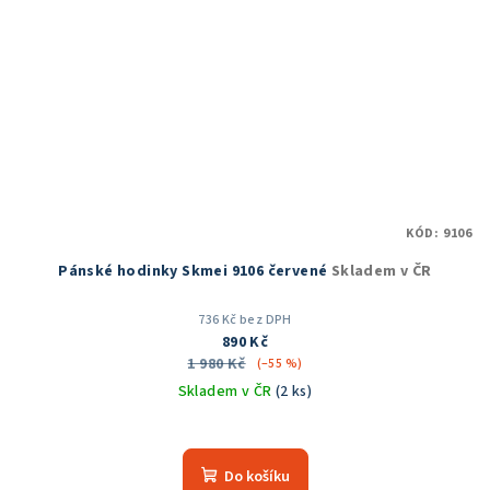
KÓD:
9106
Pánské hodinky Skmei 9106 červené
Skladem v ČR
736 Kč bez DPH
890 Kč
1 980 Kč
(–55 %)
Skladem v ČR
(2 ks)
Průměrné
hodnocení
produktu
Do košíku