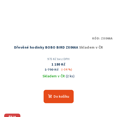
KÓD:
ZX066A
Dřevěné hodinky BOBO BIRD ZX066A
Skladem v ČR
975 Kč bez DPH
1 180 Kč
1 790 Kč
(–34 %)
Skladem v ČR
(2 ks)
Průměrné
hodnocení
produktu
Do košíku
je
5,0
z
5
Akce