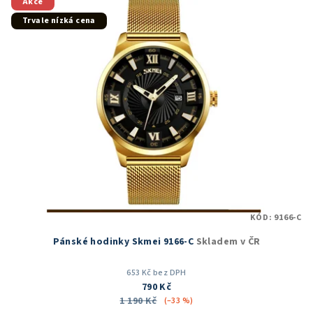
Akce
Trvale nízká cena
KÓD:
9166-C
Pánské hodinky Skmei 9166-C
Skladem v ČR
653 Kč bez DPH
790 Kč
1 190 Kč
(–33 %)