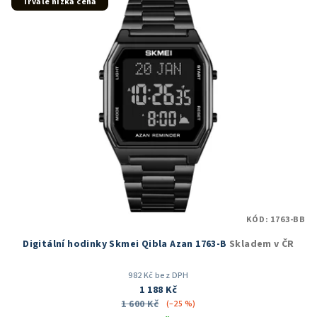
Trvale nízká cena
KÓD:
1763-BB
Digitální hodinky Skmei Qibla Azan 1763-B
Skladem v ČR
982 Kč bez DPH
1 188 Kč
1 600 Kč
(–25 %)