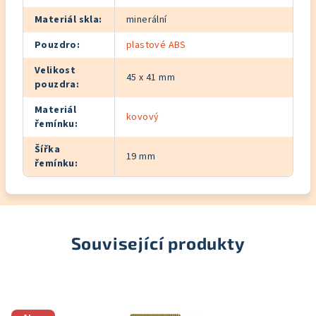
Materiál skla
:
minerální
Pouzdro
:
plastové ABS
Velikost
45 x 41 mm
pouzdra
:
Materiál
kovový
řemínku
:
Šířka
19 mm
řemínku
:
Související produkty