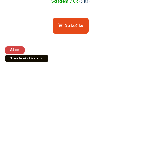
Skladem v ČR
(5 ks)
Do košíku
Akce
Trvale nízká cena