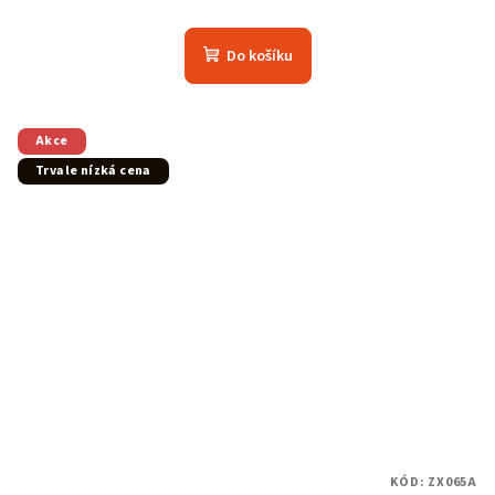
Do košíku
Akce
Trvale nízká cena
KÓD:
ZX065A