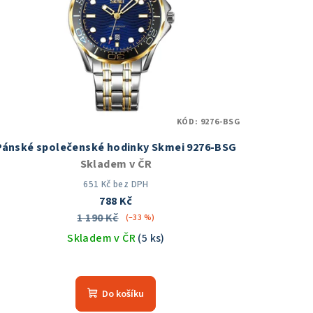
KÓD:
9276-BSG
Pánské společenské hodinky Skmei 9276-BSG
Skladem v ČR
651 Kč bez DPH
788 Kč
1 190 Kč
(–33 %)
Skladem v ČR
(5 ks)
Průměrné
hodnocení
Do košíku
produktu