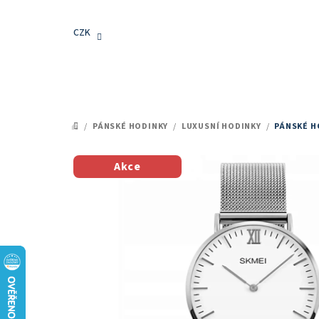
Přejít
na
CZK
obsah
/
PÁNSKÉ HODINKY
/
LUXUSNÍ HODINKY
/
PÁNSKÉ H
DOMŮ
Akce