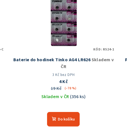
-C
KÓD:
R524-1
Baterie do hodinek Tinko AG4 LR626
Skladem v
ČR
3 Kč bez DPH
4 Kč
19 Kč
(–78 %)
Skladem v ČR
(356 ks)
Průměrné
hodnocení
Do košíku
produktu