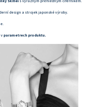
inky Skmei
s výrazným přehledným ciferníkem.
derní design a strojek japonské výroby.
ce.
 v
parametrech produktu.