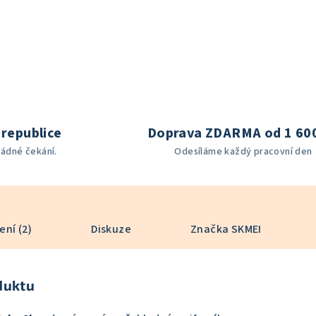
republice
Doprava ZDARMA od 1 60
žádné čekání.
Odesíláme každý pracovní den
ní (2)
Diskuze
Značka
SKMEI
duktu