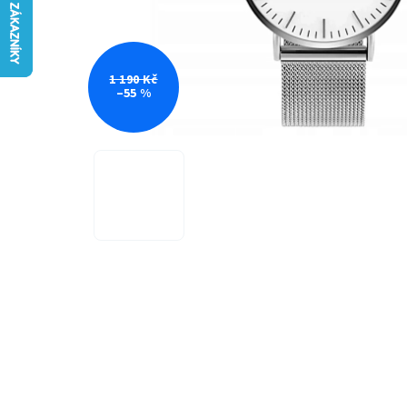
1 190 Kč
–55 %