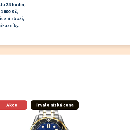
 do
24 hodin
,
d
1600 Kč
,
cení zboží,
ákazníky.
Akce
Trvale nízká cena