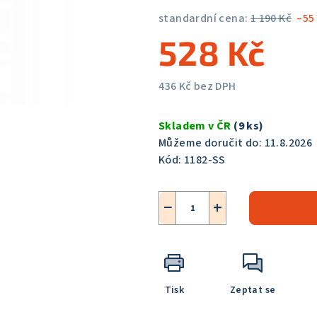
5,0
standardní cena:
1 190 Kč
–55
z
528 Kč
5
hvězdiček.
436 Kč bez DPH
Měrná
cena:
Skladem v ČR
(9 ks)
Můžeme doručit do:
11.8.2026
Kód:
1182-SS
−
+
Tisk
Zeptat se