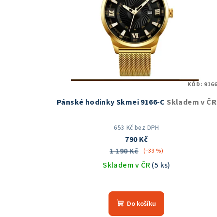
KÓD:
9166
Pánské hodinky Skmei 9166-C
Skladem v ČR
653 Kč bez DPH
790 Kč
1 190 Kč
(–33 %)
Skladem v ČR
(5 ks)
Průměrné
hodnocení
Do košíku
produktu