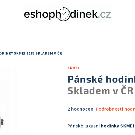
ODINKY SKMEI 1182
SKLADEM V ČR
SKMEI
Pánské hodin
Skladem v ČR
Průměrné
2 hodnocení
Podrobnosti hod
hodnocení
produktu
Pánské luxusní
hodinky SKMEI
je