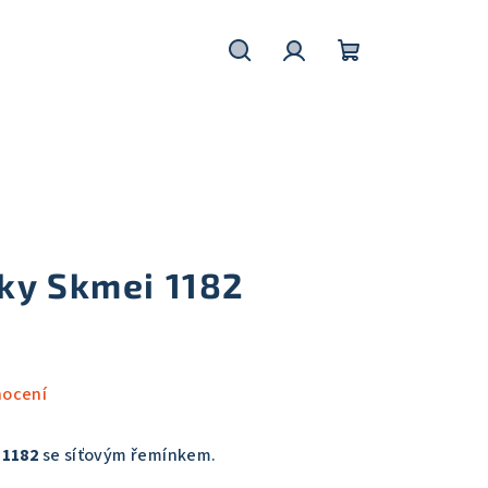
Hledat
Přihlášení
Nákupní
košík
ky Skmei 1182
nocení
 1182
se síťovým řemínkem.