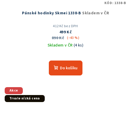
KÓD:
1338-B
Pánské hodinky Skmei 1338-B
Skladem v ČR
412 Kč bez DPH
499 Kč
890 Kč
(–43 %)
Skladem v ČR
(4 ks)
Průměrné
hodnocení
produktu
Do košíku
je
5,0
z
5
Akce
hvězdiček.
Trvale nízká cena