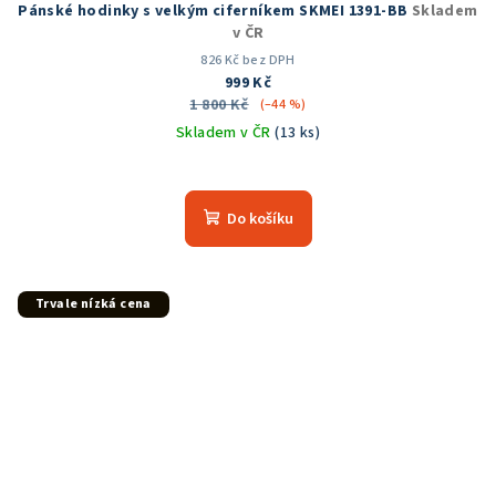
Pánské hodinky s velkým ciferníkem SKMEI 1391-BB
Skladem
v ČR
826 Kč bez DPH
999 Kč
1 800 Kč
(–44 %)
Skladem v ČR
(13 ks)
Průměrné
hodnocení
produktu
Do košíku
je
4,8
z
5
Trvale nízká cena
hvězdiček.