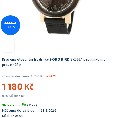
1 790 Kč
–34 %
Dřevěné elegantní
hodinky BOBO BIRD
ZX066A s řemínkem z
pravé kůže.
standardní cena:
1 790 Kč
–34 %
1 180 Kč
975 Kč bez DPH
Měrná
Skladem v ČR
(2 ks)
cena:
Můžeme doručit do:
11.8.2026
Kód:
ZX066A