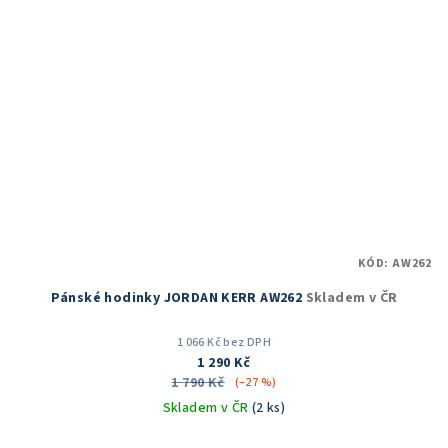
KÓD:
AW262
Pánské hodinky JORDAN KERR AW262
Skladem v ČR
1 066 Kč bez DPH
1 290 Kč
1 790 Kč
(–27 %)
Skladem v ČR
(2 ks)
Průměrné