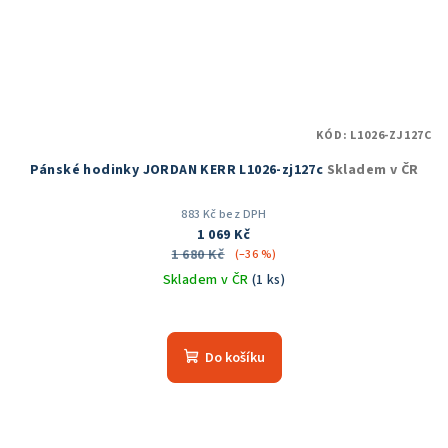
KÓD:
L1026-ZJ127C
Pánské hodinky JORDAN KERR L1026-zj127c
Skladem v ČR
883 Kč bez DPH
1 069 Kč
1 680 Kč
(–36 %)
Skladem v ČR
(1 ks)
Průměrné
hodnocení
produktu
Do košíku
je
5,0
z
5