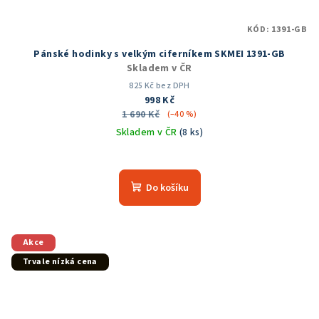
KÓD:
1391-GB
Pánské hodinky s velkým ciferníkem SKMEI 1391-GB
Skladem v ČR
825 Kč bez DPH
998 Kč
1 690 Kč
(–40 %)
Skladem v ČR
(8 ks)
Průměrné
hodnocení
produktu
Do košíku
je
5,0
z
5
Akce
hvězdiček.
Trvale nízká cena