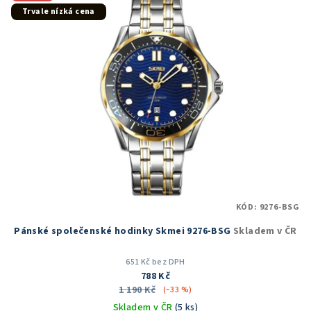
hvězdiček.
Trvale nízká cena
KÓD:
9276-BSG
Pánské společenské hodinky Skmei 9276-BSG
Skladem v ČR
651 Kč bez DPH
788 Kč
1 190 Kč
(–33 %)
Skladem v ČR
(5 ks)