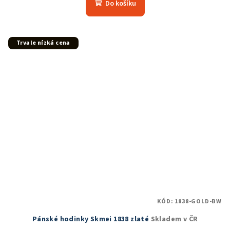
produktu
Do košíku
je
5,0
z
5
Trvale nízká cena
hvězdiček.
KÓD:
1838-GOLD-BW
Pánské hodinky Skmei 1838 zlaté
Skladem v ČR