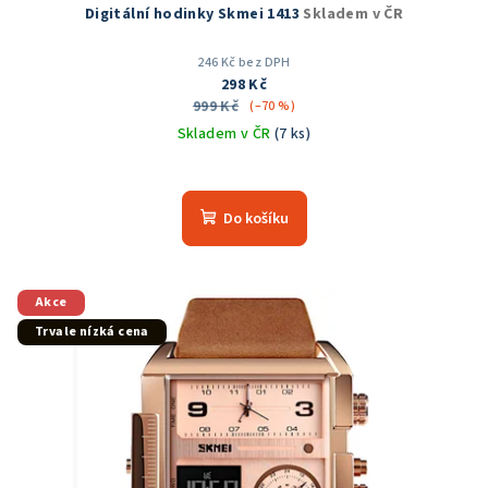
Digitální hodinky Skmei 1413
Skladem v ČR
246 Kč bez DPH
298 Kč
999 Kč
(–70 %)
Skladem v ČR
(7 ks)
Průměrné
hodnocení
produktu
Do košíku
je
5,0
z
5
Akce
hvězdiček.
Trvale nízká cena