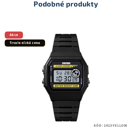
hvězdiček.
Podobné produkty
Akce
Trvale nízká cena
KÓD:
1413-YELLOW