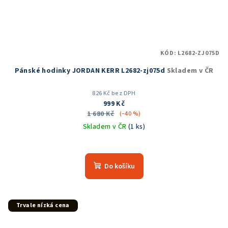
KÓD:
L2682-ZJ075D
Pánské hodinky JORDAN KERR L2682-zj075d
Skladem v ČR
826 Kč bez DPH
999 Kč
1 680 Kč
(–40 %)
Skladem v ČR
(1 ks)
Průměrné
hodnocení
produktu
Do košíku
je
5,0
z
5
Trvale nízká cena
hvězdiček.