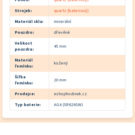
Pohon
:
quartz (bateriový)
Strojek
:
quartz (bateriový)
Materiál skla
:
minerální
Pouzdro
:
dřevěné
Velikost
45 mm
pouzdra
:
Materiál
kožený
řemínku
:
Šířka
20 mm
řemínku
:
Prodejce
:
eshophodinek.cz
Typ baterie
:
AG4 (SR626SW)