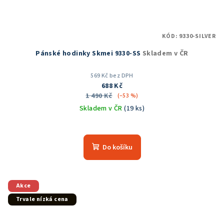
KÓD:
9330-SILVER
Pánské hodinky Skmei 9330-SS
Skladem v ČR
569 Kč bez DPH
688 Kč
1 490 Kč
(–53 %)
Skladem v ČR
(19 ks)
Průměrné
hodnocení
produktu
Do košíku
je
5,0
z
5
Akce
hvězdiček.
Trvale nízká cena