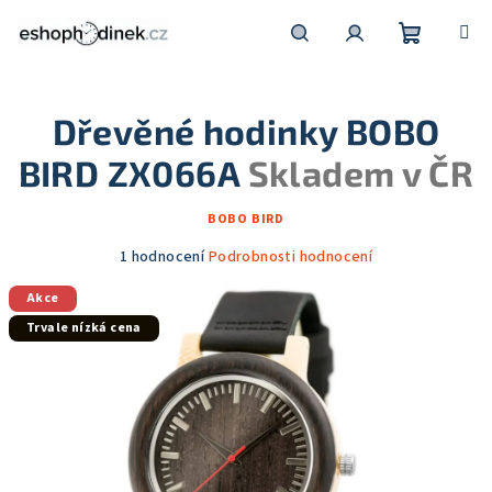
Přejít
na
obsah
Nákupní
Hledat
Přihlášení
Dřevěné hodinky BOBO
košík
BIRD ZX066A
Skladem v ČR
BOBO BIRD
Průměrné
1 hodnocení
Podrobnosti hodnocení
hodnocení
Akce
produktu
je
Trvale nízká cena
5,0
z
5
hvězdiček.