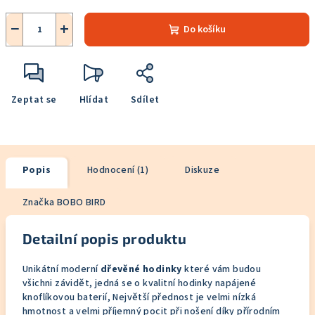
−
+
Do košíku
Zeptat se
Hlídat
Sdílet
Popis
Hodnocení (1)
Diskuze
Značka
BOBO BIRD
Detailní popis produktu
Unikátní moderní
dřevěné hodinky
které vám budou
všichni závidět, jedná se o kvalitní hodinky napájené
knoflíkovou baterií, Největší přednost je velmi nízká
hmotnost a velmi příjemný pocit při nošení díky přírodním