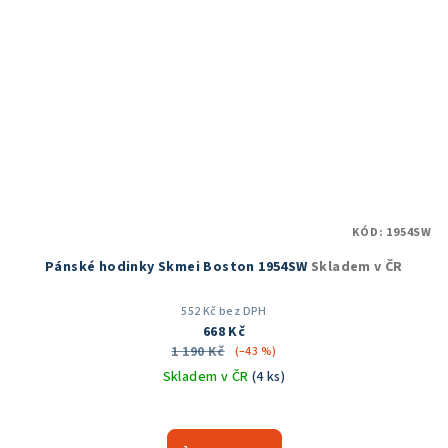
KÓD:
1954SW
Pánské hodinky Skmei Boston 1954SW
Skladem v ČR
552 Kč bez DPH
668 Kč
1 190 Kč
(–43 %)
Skladem v ČR
(4 ks)
Průměrné
hodnocení