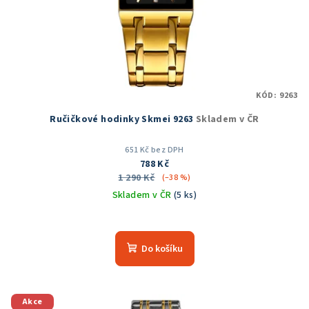
KÓD:
9263
Ručičkové hodinky Skmei 9263
Skladem v ČR
651 Kč bez DPH
788 Kč
1 290 Kč
(–38 %)
Skladem v ČR
(5 ks)
Průměrné
hodnocení
produktu
Do košíku
je
5,0
z
5
Akce