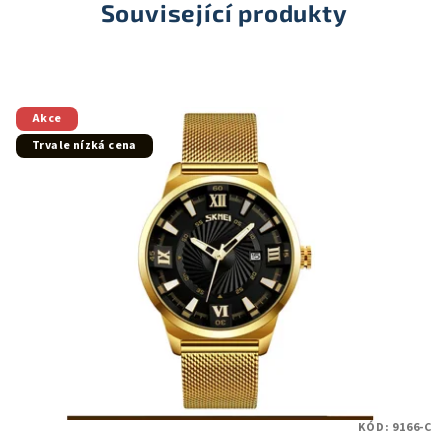
Související produkty
Akce
Trvale nízká cena
KÓD:
9166-C