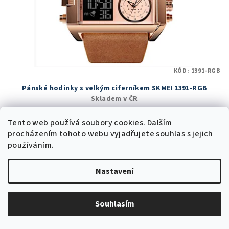
KÓD:
1391-RGB
Pánské hodinky s velkým ciferníkem SKMEI 1391-RGB
Skladem v ČR
825 Kč bez DPH
998 Kč
Tento web používá soubory cookies. Dalším
1 690 Kč
(–40 %)
procházením tohoto webu vyjadřujete souhlas s jejich
používáním.
Skladem v ČR
(16 ks)
Průměrné
Nastavení
hodnocení
produktu
Do košíku
je
5,0
Souhlasím
z
5
Trvale nízká cena