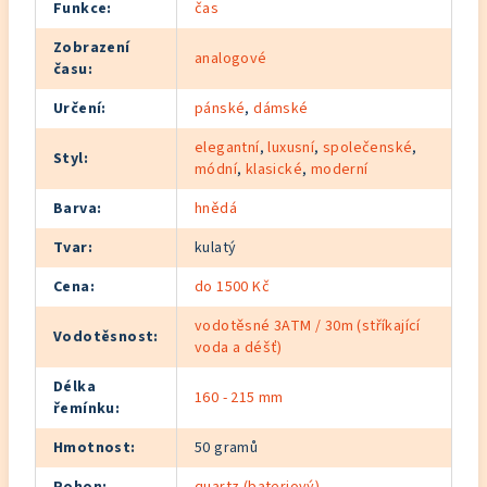
Funkce
:
čas
Zobrazení
analogové
času
:
Určení
:
pánské
,
dámské
elegantní
,
luxusní
,
společenské
,
Styl
:
módní
,
klasické
,
moderní
Barva
:
hnědá
Tvar
:
kulatý
Cena
:
do 1500 Kč
vodotěsné 3ATM / 30m (stříkající
Vodotěsnost
:
voda a déšť)
Délka
160 - 215 mm
řemínku
:
Hmotnost
:
50 gramů