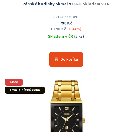
Pánské hodinky Skmei 9166-C
Skladem v ČR
653 Kč bez DPH
790 Kč
1 190 Kč
(–33 %)
Skladem v ČR
(5 ks)
Průměrné
hodnocení
produktu
Do košíku
je
5,0
z
5
Akce
hvězdiček.
Trvale nízká cena