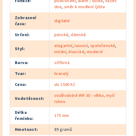
Funkce
:
podsvícení
,
alarm / budík
,
název
dne
,
směr k modlení Qibla
Zobrazení
digitalní
času
:
Určení
:
pánské
,
dámské
elegantní
,
luxusní
,
společenské
,
Styl
:
módní
,
klasické
,
moderní
Barva
:
stříbrná
Tvar
:
hranatý
Cena
:
do 1500 Kč
voděodolné WR 30 - vlhko, mytí
Vodotěsnost
:
rukou
Délka
175 mm
řemínku
:
Hmotnost
:
89 gramů