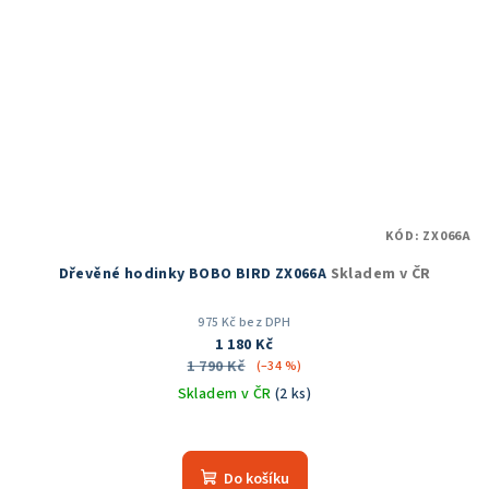
KÓD:
ZX066A
Dřevěné hodinky BOBO BIRD ZX066A
Skladem v ČR
975 Kč bez DPH
1 180 Kč
1 790 Kč
(–34 %)
Skladem v ČR
(2 ks)
Průměrné
hodnocení
produktu
Do košíku