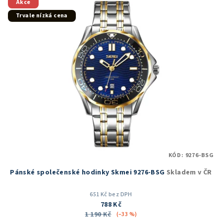
5
Akce
hvězdiček.
Trvale nízká cena
KÓD:
9276-BSG
Pánské společenské hodinky Skmei 9276-BSG
Skladem v ČR
651 Kč bez DPH
788 Kč
1 190 Kč
(–33 %)