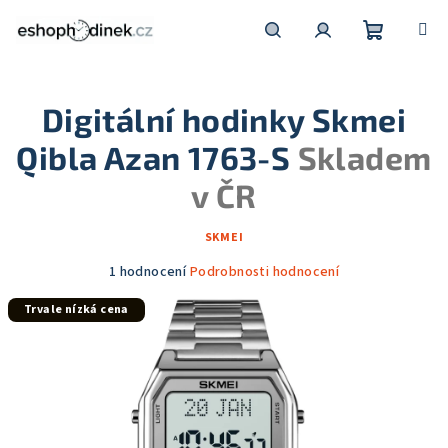
Přejít
na
obsah
Nákupní
Hledat
Přihlášení
Digitální hodinky Skmei
košík
Qibla Azan 1763-S
Skladem
v ČR
SKMEI
Průměrné
1 hodnocení
Podrobnosti hodnocení
hodnocení
Trvale nízká cena
produktu
je
5,0
z
5
hvězdiček.