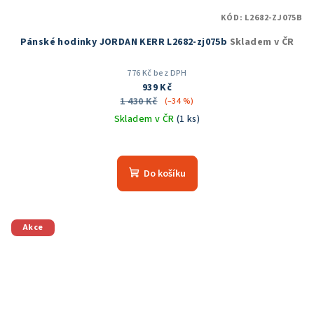
KÓD:
L2682-ZJ075B
Pánské hodinky JORDAN KERR L2682-zj075b
Skladem v ČR
776 Kč bez DPH
939 Kč
1 430 Kč
(–34 %)
Skladem v ČR
(1 ks)
Průměrné
hodnocení
produktu
Do košíku
je
5,0
z
5
Akce
hvězdiček.