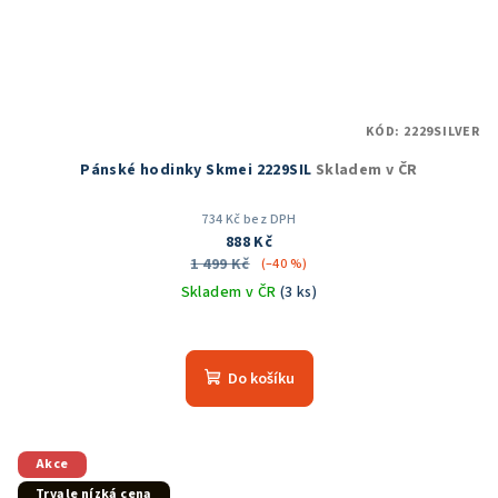
KÓD:
2229SILVER
Pánské hodinky Skmei 2229SIL
Skladem v ČR
734 Kč bez DPH
888 Kč
1 499 Kč
(–40 %)
Skladem v ČR
(3 ks)
Do košíku
Akce
Trvale nízká cena