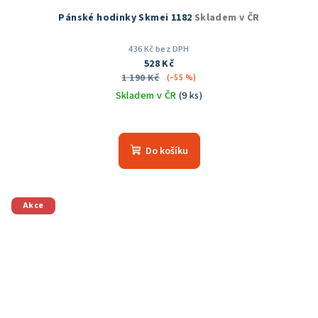
Pánské hodinky Skmei 1182
Skladem v ČR
436 Kč bez DPH
528 Kč
1 190 Kč
(–55 %)
Skladem v ČR
(9 ks)
Průměrné
hodnocení
produktu
Do košíku
je
5,0
z
5
Akce
hvězdiček.