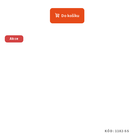
Do košíku
Akce
KÓD:
1182-SS