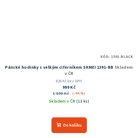
KÓD:
1391-BLACK
Pánské hodinky s velkým ciferníkem SKMEI 1391-BB
Skladem
v ČR
826 Kč bez DPH
999 Kč
1 800 Kč
(–44 %)
Skladem v ČR
(13 ks)
Průměrné
hodnocení
produktu
Do košíku
je
4,8