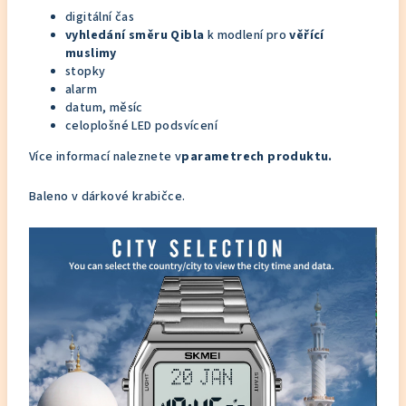
digitální čas
vyhledání směru Qibla
k modlení pro
věřící
muslimy
stopky
alarm
datum, měsíc
celoplošné LED podsvícení
Více informací naleznete v
parametrech produktu.
Baleno v dárkové krabičce.