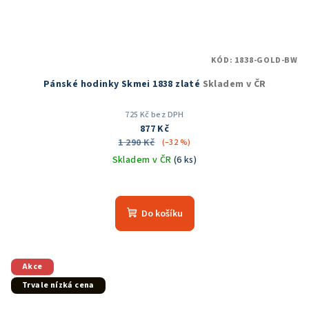
KÓD:
1838-GOLD-BW
Pánské hodinky Skmei 1838 zlaté
Skladem v ČR
725 Kč bez DPH
877 Kč
1 290 Kč
(–32 %)
Skladem v ČR
(6 ks)
Průměrné
hodnocení
produktu
Do košíku
je
5,0
z
5
Akce
hvězdiček.
Trvale nízká cena