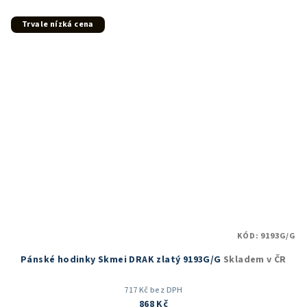
z
5
Trvale nízká cena
hvězdiček.
KÓD:
9193G/G
Pánské hodinky Skmei DRAK zlatý 9193G/G
Skladem v ČR
717 Kč bez DPH
868 Kč