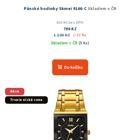
Pánské hodinky Skmei 9166-C
Skladem v ČR
653 Kč bez DPH
790 Kč
1 190 Kč
(–33 %)
Skladem v ČR
(5 ks)
Průměrné
hodnocení
produktu
Do košíku
je
5,0
z
5
Akce
hvězdiček.
Trvale nízká cena