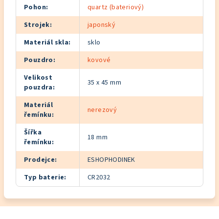
Pohon
:
quartz (bateriový)
Strojek
:
japonský
Materiál skla
:
sklo
Pouzdro
:
kovové
Velikost
35 x 45 mm
pouzdra
:
Materiál
nerezový
řemínku
:
Šířka
18 mm
řemínku
:
Prodejce
:
ESHOPHODINEK
Typ baterie
:
CR2032