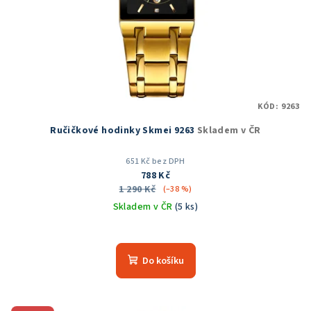
KÓD:
9263
Ručičkové hodinky Skmei 9263
Skladem v ČR
651 Kč bez DPH
788 Kč
1 290 Kč
(–38 %)
Skladem v ČR
(5 ks)
Průměrné
hodnocení
produktu
Do košíku
je
5,0
z