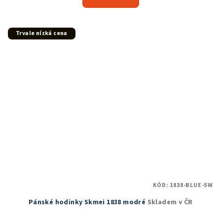
je
5,0
z
5
Trvale nízká cena
hvězdiček.
KÓD:
1838-BLUE-SW
Pánské hodinky Skmei 1838 modré
Skladem v ČR