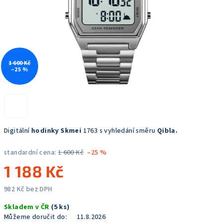
1 600 Kč
–25 %
Digitální
hodinky Skmei
1763 s vyhledání směru
Qibla.
standardní cena:
1 600 Kč
–25 %
1 188 Kč
982 Kč bez DPH
Měrná
Skladem v ČR
(5 ks)
cena:
Můžeme doručit do:
11.8.2026