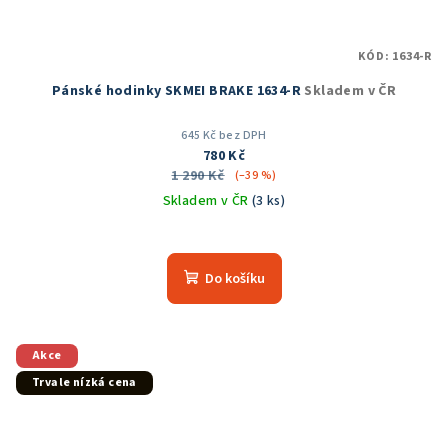
KÓD:
1634-R
Pánské hodinky SKMEI BRAKE 1634-R
Skladem v ČR
645 Kč bez DPH
780 Kč
1 290 Kč
(–39 %)
Skladem v ČR
(3 ks)
Průměrné
hodnocení
produktu
Do košíku
je
5,0
z
5
Akce
hvězdiček.
Trvale nízká cena