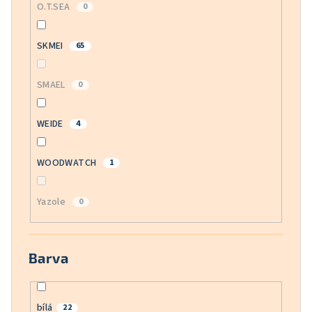
O.T.SEA
0
SKMEI
65
SMAEL
0
WEIDE
4
WOODWATCH
1
Yazole
0
Barva
bílá
22