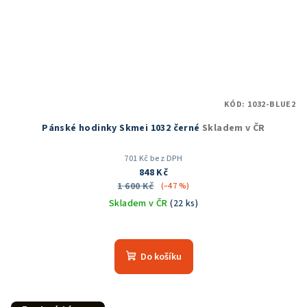
KÓD:
1032-BLUE2
Pánské hodinky Skmei 1032 černé
Skladem v ČR
701 Kč bez DPH
848 Kč
1 600 Kč
(–47 %)
Skladem v ČR
(22 ks)
Průměrné
hodnocení
produktu
Do košíku
je
5,0
z