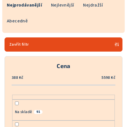
a
Nejprodávanější
Nejlevnější
Nejdražší
z
e
Abecedně
n
í
p
Zavřít filtr
r
o
Cena
d
u
388
Kč
5598
Kč
k
t
ů
Na skladě
91