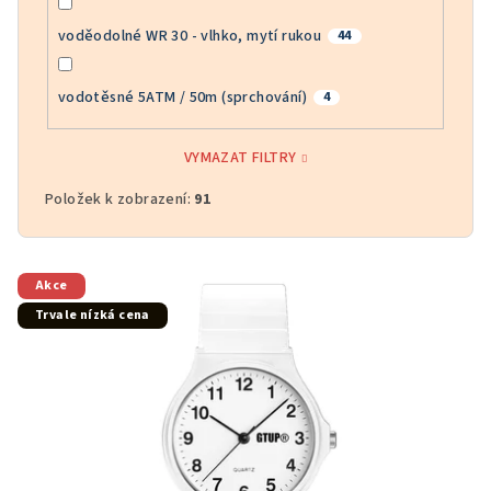
voděodolné WR 30 - vlhko, mytí rukou
44
vodotěsné 5ATM / 50m (sprchování)
4
VYMAZAT FILTRY
Položek k zobrazení:
91
V
Akce
ý
Trvale nízká cena
p
i
s
p
r
o