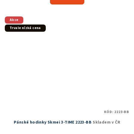
je
5,0
z
5
Akce
hvězdiček.
Trvale nízká cena
KÓD:
2223-BB
Pánské hodinky Skmei 3-TIME 2223-BB
Skladem v ČR