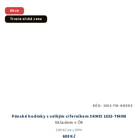
z
5
Akce
hvězdiček.
Trvale nízká cena
KÓD:
1653-TM-HNEDE
Pánské hodinky s velkým ciferníkem SKMEI 1653-TMHN
Skladem v ČR
569 Kč bez DPH
688 Kč