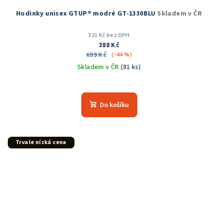
Hodinky unisex GTUP® modré GT-1330BLU
Skladem v ČR
321 Kč bez DPH
388 Kč
699 Kč
(–44 %)
Skladem v ČR
(81 ks)
Průměrné
hodnocení
produktu
Do košíku
je
5,0
z
5
Trvale nízká cena
hvězdiček.