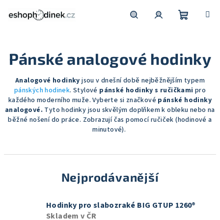
Přejít
na
obsah
Nákupní
Hledat
Přihlášení
Pánské analogové hodinky
košík
Analogové hodinky
jsou v dnešní době nejběžnějším typem
pánských hodinek
.
Stylové
pánské hodinky s ručičkami
pro
každého moderního muže.
Vyberte si značkové
pánské hodinky
analogové.
Tyto hodinky jsou skvělým doplňkem k obleku nebo na
běžné nošení do práce.
Zobrazují čas pomocí ručiček (hodinové a
minutové).
Nejprodávanější
Hodinky pro slabozraké BIG GTUP 1260®
Skladem v ČR