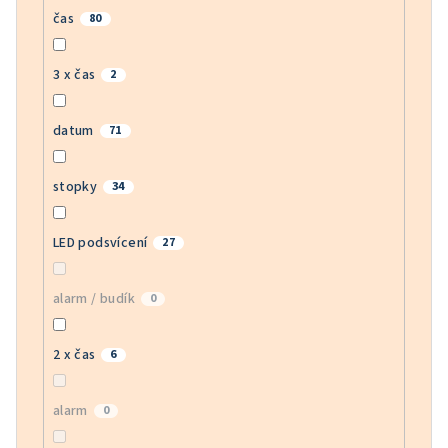
čas
80
3 x čas
2
datum
71
stopky
34
LED podsvícení
27
alarm / budík
0
2 x čas
6
alarm
0