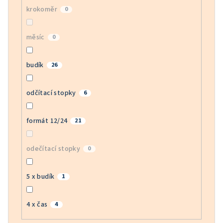
krokoměr
0
měsíc
0
budík
26
odčítací stopky
6
formát 12/24
21
odečítací stopky
0
5 x budík
1
4 x čas
4