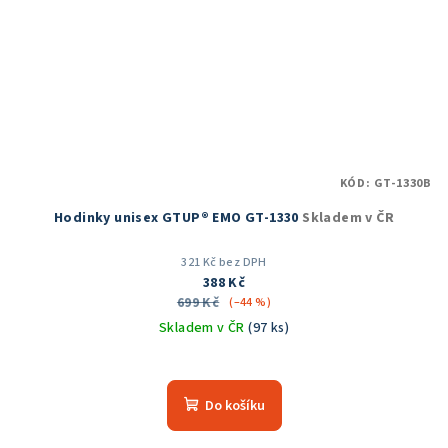
KÓD:
GT-1330B
Hodinky unisex GTUP® EMO GT-1330
Skladem v ČR
321 Kč bez DPH
388 Kč
699 Kč
(–44 %)
Skladem v ČR
(97 ks)
Průměrné
hodnocení
produktu
Do košíku
je
5,0