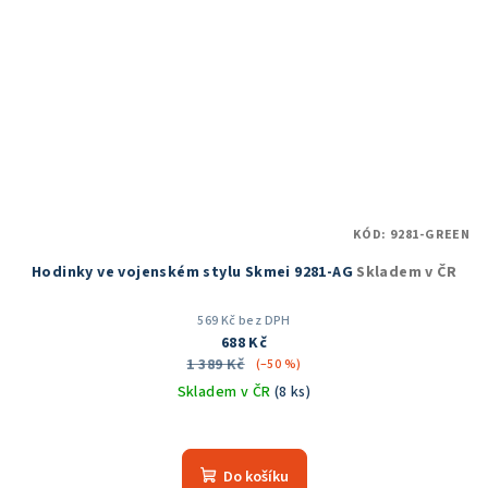
KÓD:
9281-GREEN
Hodinky ve vojenském stylu Skmei 9281-AG
Skladem v ČR
569 Kč bez DPH
688 Kč
1 389 Kč
(–50 %)
Skladem v ČR
(8 ks)
Průměrné
hodnocení
produktu
Do košíku