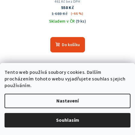
461 Kč bez DPH
558 Kč
1 688 Kč
(–66 %)
Skladem v ČR
(9 ks)
Průměrné
hodnocení
produktu
Do košíku
je
5,0
z
5
Akce
Tento web používá soubory cookies. Dalším
hvězdiček.
Trvale nízká cena
procházením tohoto webu vyjadřujete souhlas s jejich
používáním.
Nastavení
Souhlasím