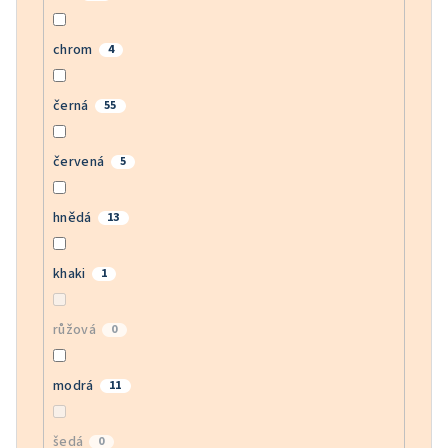
chrom
4
černá
55
červená
5
hnědá
13
khaki
1
růžová
0
modrá
11
šedá
0