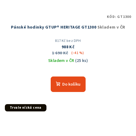
KÓD:
GT1300
Pánské hodinky GTUP® HERITAGE GT1300
Skladem v ČR
817 Kč bez DPH
988 Kč
1 690 Kč
(–41 %)
Skladem v ČR
(25 ks)
Průměrné
hodnocení
produktu
Do košíku
je
5,0
z
5
Trvale nízká cena
hvězdiček.