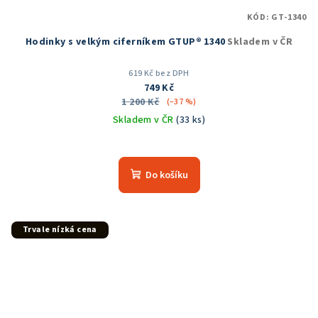
KÓD:
GT-1340
Hodinky s velkým ciferníkem GTUP® 1340
Skladem v ČR
619 Kč bez DPH
749 Kč
1 200 Kč
(–37 %)
Skladem v ČR
(33 ks)
Průměrné
hodnocení
produktu
Do košíku
je
5,0
z
5
Trvale nízká cena
hvězdiček.