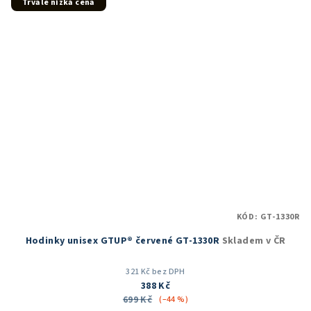
5
Trvale nízká cena
hvězdiček.
KÓD:
GT-1330R
Hodinky unisex GTUP® červené GT-1330R
Skladem v ČR
321 Kč bez DPH
388 Kč
699 Kč
(–44 %)