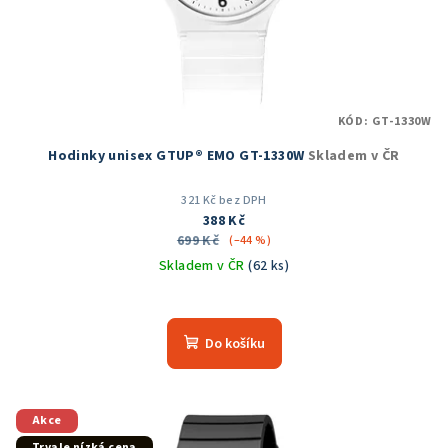
d
u
k
t
KÓD:
GT-1330W
ů
Hodinky unisex GTUP® EMO GT-1330W
Skladem v ČR
321 Kč bez DPH
388 Kč
699 Kč
(–44 %)
Skladem v ČR
(62 ks)
Průměrné
hodnocení
produktu
Do košíku
je
5,0
z
5
Akce
hvězdiček.
Trvale nízká cena