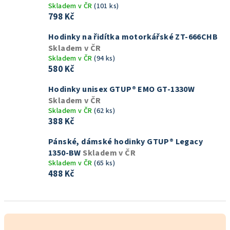
Skladem v ČR
(101 ks)
798 Kč
Hodinky na řidítka motorkářské ZT-666CHB
Skladem v ČR
Skladem v ČR
(94 ks)
580 Kč
Hodinky unisex GTUP® EMO GT-1330W
Skladem v ČR
Skladem v ČR
(62 ks)
388 Kč
Pánské, dámské hodinky GTUP® Legacy
1350-BW
Skladem v ČR
Skladem v ČR
(65 ks)
488 Kč
Ř