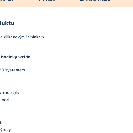
duktu
se silikonovým řemínkem
é hodinky weide
LED systémem
ovního stylu
á ocel
a
výroby