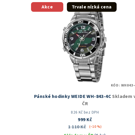
Akce
Trvale nízká cena
KÓD:
WH843-
Pánské hodinky WEIDE WH-843-4C
Skladem 
ČR
826 Kč bez DPH
999 Kč
1 110 Kč
(–10 %)