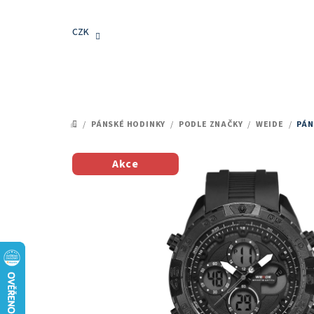
Přejít
na
CZK
obsah
/
PÁNSKÉ HODINKY
/
PODLE ZNAČKY
/
WEIDE
/
PÁN
DOMŮ
Akce