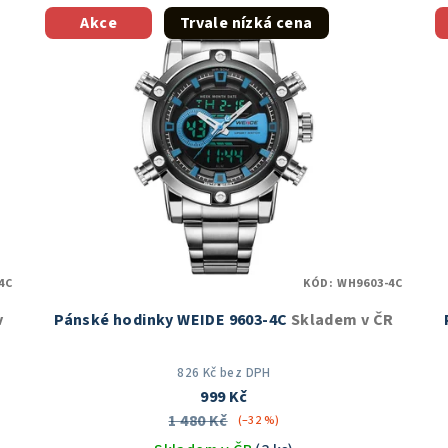
Akce
Trvale nízká cena
4C
KÓD:
WH9603-4C
v
Pánské hodinky WEIDE 9603-4C
Skladem v ČR
826 Kč bez DPH
999 Kč
1 480 Kč
(–32 %)