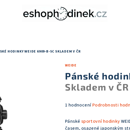
SKÉ HODINKY WEIDE 6909-B-5C
SKLADEM V ČR
WEIDE
Pánské hodin
Skladem v ČR
Průměrné
1 hodnocení
Podrobnosti hod
hodnocení
produktu
Pánské
sportovní hodinky
WEID
je
časem, osazené japonským st