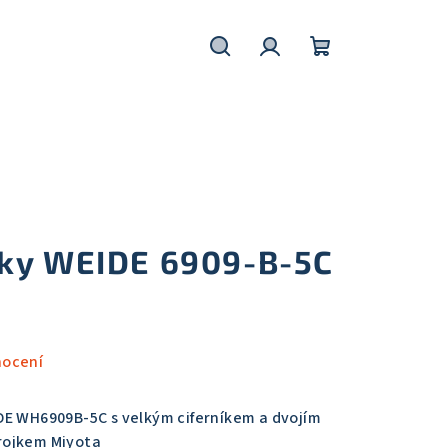
Hledat
Přihlášení
Nákupní
košík
ky WEIDE 6909-B-5C
nocení
E WH6909B-5C s velkým ciferníkem a dvojím
rojkem Miyota