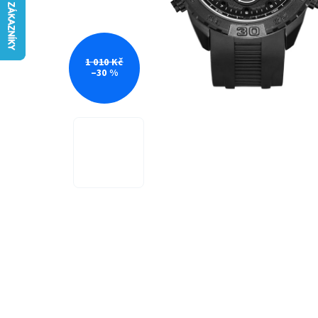
1 010 Kč
–30 %