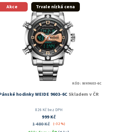
Akce
Trvale nízká cena
KÓD:
WH9603-6C
Pánské hodinky WEIDE 9603-6C
Skladem v ČR
826 Kč bez DPH
999 Kč
1 480 Kč
(–32 %)