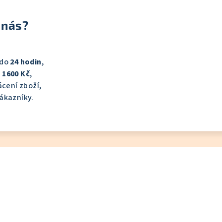
 nás?
 do
24 hodin
,
 1600 Kč
,
cení zboží,
ákazníky.