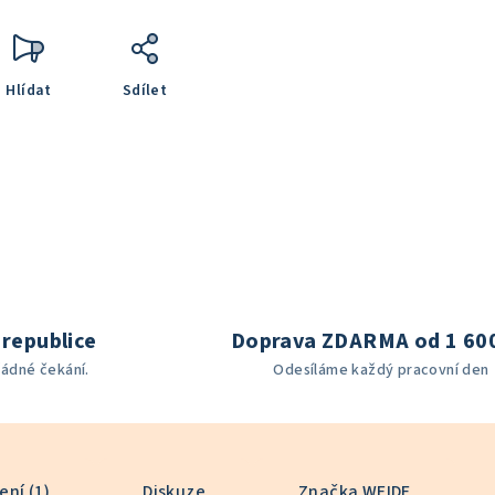
Hlídat
Sdílet
republice
Doprava ZDARMA od 1 60
žádné čekání.
Odesíláme každý pracovní den
ní (1)
Diskuze
Značka
WEIDE