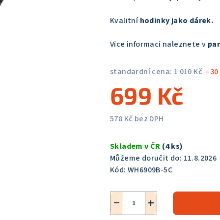
5,0
z
Kvalitní
hodinky jako dárek.
5
hvězdiček.
Více informací naleznete v
par
standardní cena:
1 010 Kč
–30
699 Kč
578 Kč bez DPH
Měrná
cena:
Skladem v ČR
(4 ks)
Můžeme doručit do:
11.8.2026
Kód:
WH6909B-5C
−
+