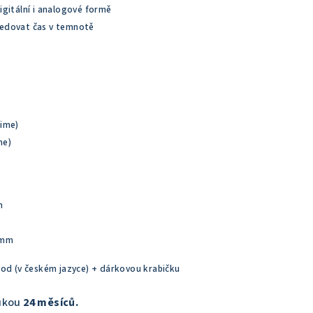
igitální i analogové formě
ledovat čas v temnotě
time)
me)
m
 mm
vod (v českém jazyce) + dárkovou krabičku
rukou
24 měsíců.