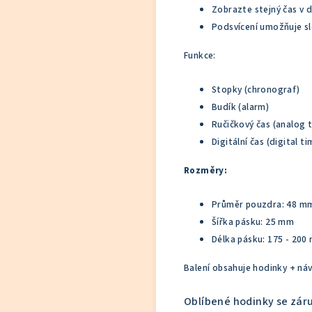
Zobrazte stejný čas v d
Podsvícení umožňuje s
Funkce:
Stopky (chronograf)
Budík (alarm)
Ručičkový čas (analog 
Digitální čas (digital ti
Rozměry:
Průměr pouzdra: 48 m
Šířka pásku: 25 mm
Délka pásku: 175 - 200
Balení obsahuje hodinky + ná
Oblíbené hodinky se zá