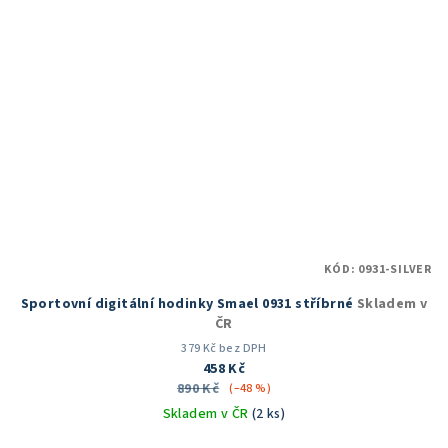
KÓD:
0931-SILVER
Sportovní digitální hodinky Smael 0931 stříbrné
Skladem v
ČR
379 Kč bez DPH
458 Kč
890 Kč
(–48 %)
Skladem v ČR
(2 ks)
Průměrné