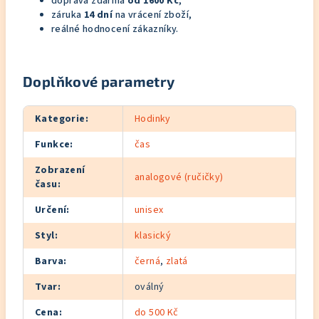
doprava zdarma
od 1600 Kč
,
záruka
14 dní
na vrácení zboží,
reálné hodnocení zákazníky.
Doplňkové parametry
Kategorie
:
Hodinky
Funkce
:
čas
Zobrazení
analogové (ručičky)
času
:
Určení
:
unisex
Styl
:
klasický
Barva
:
černá
,
zlatá
Tvar
:
oválný
Cena
:
do 500 Kč