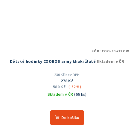
KÓD:
COO-80-YELOW
Dětské hodinky COOBOS army khaki žluté
Skladem v ČR
230 Kč bez DPH
278 Kč
580 Kč
(–52 %)
Skladem v ČR
(66 ks)
Průměrné
hodnocení
produktu
Do košíku
je
5,0