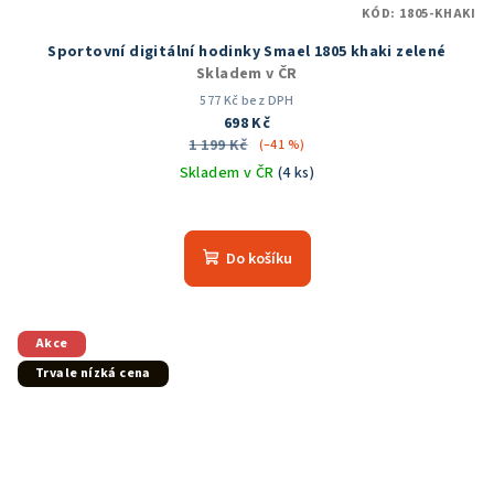
KÓD:
1805-KHAKI
Sportovní digitální hodinky Smael 1805 khaki zelené
Skladem v ČR
577 Kč bez DPH
698 Kč
1 199 Kč
(–41 %)
Skladem v ČR
(4 ks)
Do košíku
Akce
Trvale nízká cena