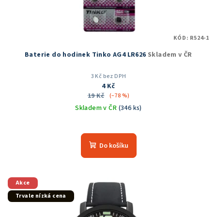
KÓD:
R524-1
Baterie do hodinek Tinko AG4 LR626
Skladem v ČR
3 Kč bez DPH
4 Kč
19 Kč
(–78 %)
Skladem v ČR
(346 ks)
Průměrné
hodnocení
produktu
Do košíku
je
5,0
z
5
Akce
hvězdiček.
Trvale nízká cena