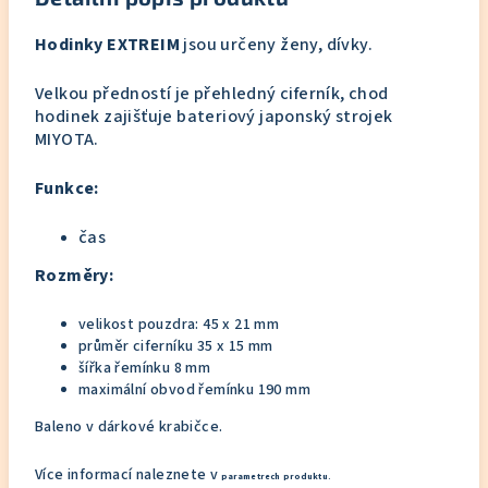
Hodinky EXTREIM
jsou určeny ženy, dívky.
Velkou předností je přehledný ciferník, chod
hodinek zajišťuje bateriový japonský strojek
MIYOTA.
Funkce:
čas
Rozměry:
velikost pouzdra:
45 x 21 mm
průměr ciferníku 35 x 15 mm
šířka řemínku 8 mm
maximální obvod řemínku 190 mm
Baleno v dárkové krabičce.
Více informací naleznete v
parametrech produktu.