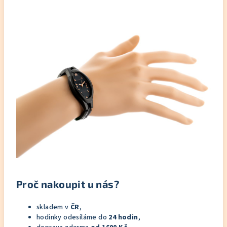
Proč nakoupit u nás?
skladem v
ČR
,
hodinky odesíláme do
24 hodin
,