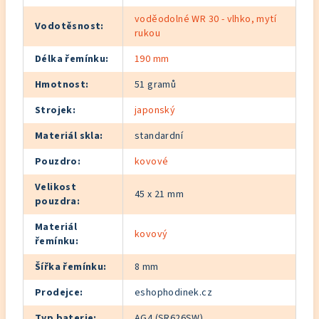
voděodolné WR 30 - vlhko, mytí
Vodotěsnost
:
rukou
Délka řemínku
:
190 mm
Hmotnost
:
51 gramů
Strojek
:
japonský
Materiál skla
:
standardní
Pouzdro
:
kovové
Velikost
45 x 21 mm
pouzdra
:
Materiál
kovový
řemínku
:
Šířka řemínku
:
8 mm
Prodejce
:
eshophodinek.cz
Typ baterie
:
AG4 (SR626SW)