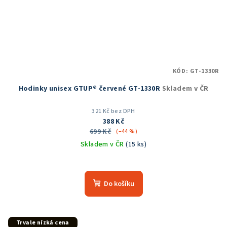
KÓD:
GT-1330R
Hodinky unisex GTUP® červené GT-1330R
Skladem v ČR
321 Kč bez DPH
388 Kč
699 Kč
(–44 %)
Skladem v ČR
(15 ks)
Do košíku
Trvale nízká cena