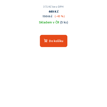
371 Kč bez DPH
449 Kč
799 Kč
(–43 %)
Skladem v ČR
(5 ks)
Průměrné
hodnocení
produktu
Do košíku
je
5,0
z
5
hvězdiček.