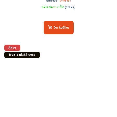
699 Kč
(–44 %)
Skladem v ČR
(13 ks)
Do košíku
Akce
Trvale nízká cena