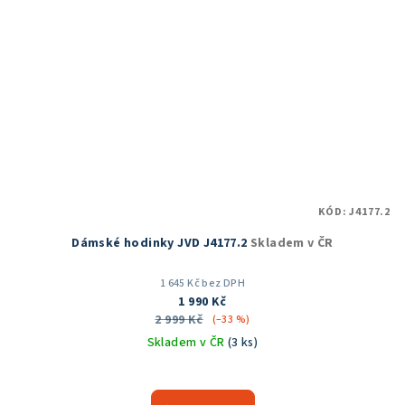
KÓD:
J4177.2
Dámské hodinky JVD J4177.2
Skladem v ČR
1 645 Kč bez DPH
1 990 Kč
2 999 Kč
(–33 %)
Skladem v ČR
(3 ks)
Průměrné
hodnocení