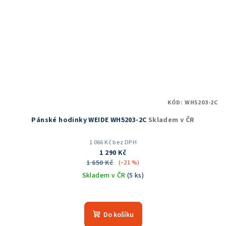
KÓD:
WH5203-2C
Pánské hodinky WEIDE WH5203-2C
Skladem v ČR
1 066 Kč bez DPH
1 290 Kč
1 650 Kč
(–21 %)
Skladem v ČR
(5 ks)
Průměrné
hodnocení
produktu
Do košíku
je