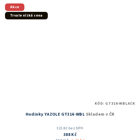
z
5
Akce
hvězdiček.
Trvale nízká cena
KÓD:
GT316-WBLACK
Hodinky YAZOLE GT316-WBL
Skladem v ČR
321 Kč bez DPH
388 Kč