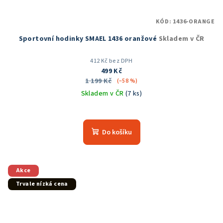
KÓD:
1436-ORANGE
Sportovní hodinky SMAEL 1436 oranžové
Skladem v ČR
412 Kč bez DPH
499 Kč
1 199 Kč
(–58 %)
Skladem v ČR
(7 ks)
Do košíku
Akce
Trvale nízká cena