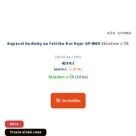
KÓD:
GP4969
Kapesní hodinky na řetízku Koi Kapr GP4969
Skladem v ČR
363 Kč bez DPH
439 Kč
680 Kč
(–35 %)
Skladem v ČR
(10 ks)
Do košíku
Akce
Trvale nízká cena