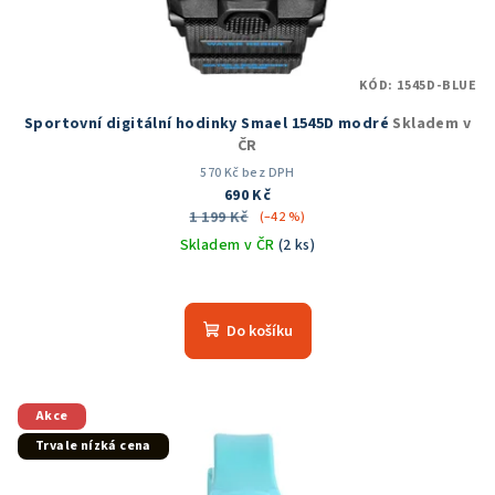
KÓD:
1545D-BLUE
Sportovní digitální hodinky Smael 1545D modré
Skladem v
ČR
570 Kč bez DPH
690 Kč
1 199 Kč
(–42 %)
Skladem v ČR
(2 ks)
Průměrné
hodnocení
produktu
Do košíku
je
5,0
z
5
Akce
hvězdiček.
Trvale nízká cena