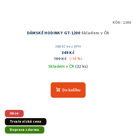
KÓD:
1200
DÁMSKÉ HODINKY GT-1200
Skladem v ČR
288 Kč bez DPH
349 Kč
780 Kč
(–55 %)
Skladem v ČR
(32 ks)
Průměrné
hodnocení
produktu
Do košíku
je
5,0
z
5
Akce
hvězdiček.
Trvale nízká cena
Doprava zdarma