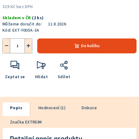
329 Kč bez DPH
Měrná
Skladem v ČR
(2 ks)
cena:
Můžeme doručit do:
11.8.2026
Kód:
EXT-Y005A-3A
−
+
Do košíku
Zeptat se
Hlídat
Sdílet
Popis
Hodnocení (1)
Diskuze
Značka
EXTREIM
Detailní popis produktu