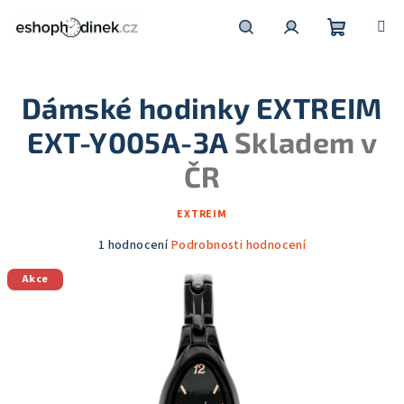
Přejít
na
obsah
Nákupní
Hledat
Přihlášení
Dámské hodinky EXTREIM
košík
EXT-Y005A-3A
Skladem v
ČR
EXTREIM
Průměrné
1 hodnocení
Podrobnosti hodnocení
hodnocení
Akce
produktu
je
5,0
z
5
hvězdiček.