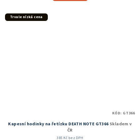
5,0
z
5
Trvale nízká cena
hvězdiček.
KÓD:
GT366
Kapesní hodinky na řetízku DEATH NOTE GT366
Skladem v
ČR
385 Kč bez DPH