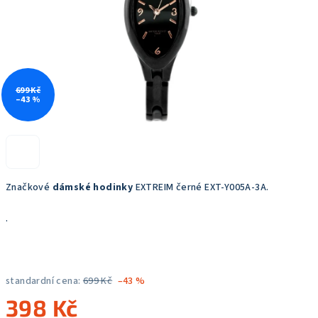
699 Kč
–43 %
Značkové
dámské hodinky
EXTREIM černé EXT-Y005A-3A.
.
standardní cena:
699 Kč
–43 %
398 Kč