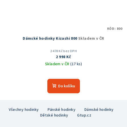
KÓD:
800
Dámské hodinky Kizashi 800
Skladem v ČR
2 478 Kč bez DPH
2 998 Kč
Skladem v ČR
(17 ks)
Průměrné
hodnocení
produktu
Do košíku
je
5,0
z
Z
5
Všechny hodinky
Pánské hodinky
Dámské hodinky
á
hvězdiček.
Dětské hodinky
Gtup.cz
p