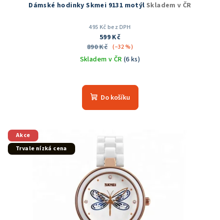
Dámské hodinky Skmei 9131 motýl
Skladem v ČR
495 Kč bez DPH
599 Kč
890 Kč
(–32 %)
Skladem v ČR
(6 ks)
Do košíku
Akce
Trvale nízká cena