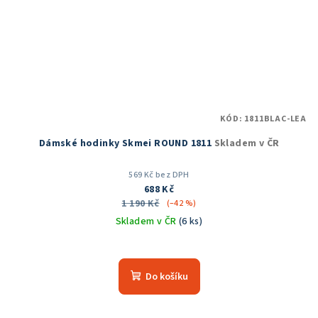
KÓD:
1811BLAC-LEA
Dámské hodinky Skmei ROUND 1811
Skladem v ČR
569 Kč bez DPH
688 Kč
1 190 Kč
(–42 %)
Skladem v ČR
(6 ks)
Průměrné
hodnocení
produktu
Do košíku
je
5,0
z