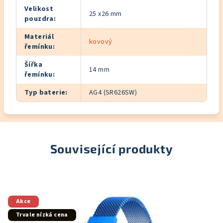
Velikost
25 x26 mm
pouzdra
:
Materiál
kovový
řemínku
:
Šířka
14 mm
řemínku
:
Typ baterie
:
AG4 (SR626SW)
Související produkty
Akce
Trvale nízká cena