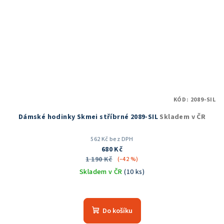
KÓD:
2089-SIL
Dámské hodinky Skmei stříbrné 2089-SIL
Skladem v ČR
562 Kč bez DPH
680 Kč
1 190 Kč
(–42 %)
Skladem v ČR
(10 ks)
Průměrné
hodnocení
produktu
Do košíku
je