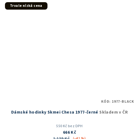
5
Trvale nízká cena
hvězdiček.
KÓD:
1977-BLACK
Dámské hodinky Skmei Chesa 1977-černé
Skladem v ČR
550 Kč bez DPH
666 Kč
1 139 Kč
(–41 %)