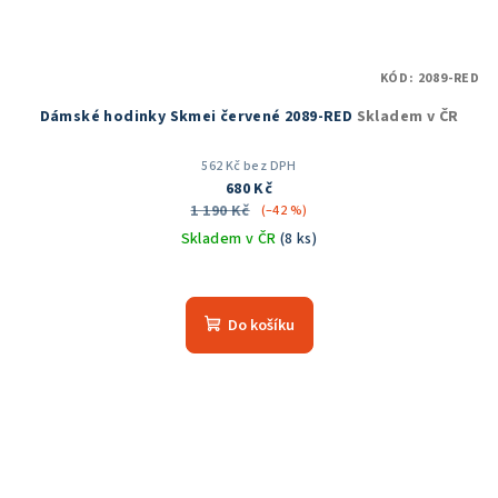
KÓD:
2089-RED
Dámské hodinky Skmei červené 2089-RED
Skladem v ČR
562 Kč bez DPH
680 Kč
1 190 Kč
(–42 %)
Skladem v ČR
(8 ks)
Průměrné
hodnocení
produktu
Do košíku
je
5,0
z
5
hvězdiček.