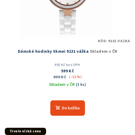
KÓD:
9131-VAZKA
Dámské hodinky Skmei 9131 vážka
Skladem v ČR
495 Kč bez DPH
599 Kč
890 Kč
(–32 %)
Skladem v ČR
(3 ks)
Do košíku
Trvale nízká cena