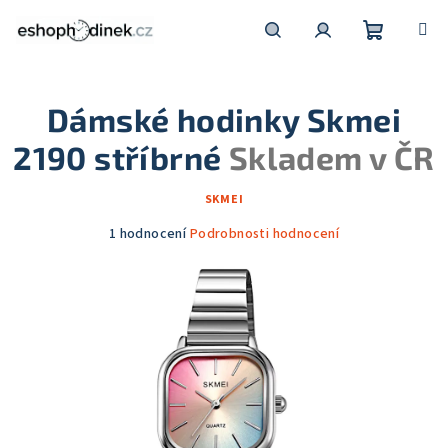
Přejít
na
obsah
Nákupní
Hledat
Přihlášení
Dámské hodinky Skmei
košík
2190 stříbrné
Skladem v ČR
SKMEI
Průměrné
1 hodnocení
Podrobnosti hodnocení
hodnocení
produktu
je
5,0
z
5
hvězdiček.