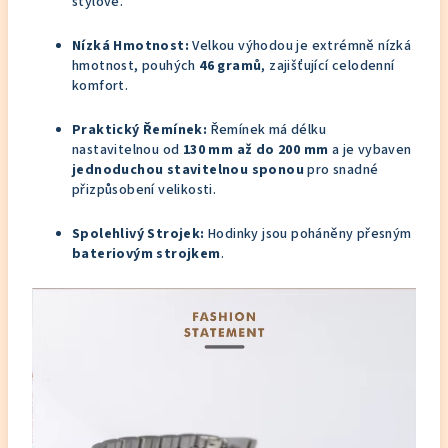
stylově.
Nízká Hmotnost:
Velkou výhodou je extrémně nízká
hmotnost, pouhých
46 gramů
, zajišťující celodenní
komfort.
Praktický Řemínek:
Řemínek má délku
nastavitelnou od
130 mm až do 200 mm
a je vybaven
jednoduchou stavitelnou sponou
pro snadné
přizpůsobení velikosti.
Spolehlivý Strojek:
Hodinky jsou poháněny přesným
bateriovým strojkem
.