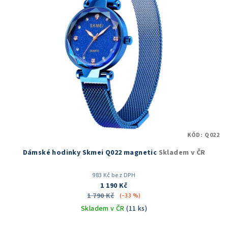
KÓD:
Q022
Dámské hodinky Skmei Q022 magnetic
Skladem v ČR
983 Kč bez DPH
1 190 Kč
1 790 Kč
(–33 %)
Skladem v ČR
(11 ks)
Průměrné