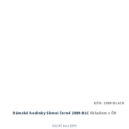
5,0
z
5
hvězdiček.
KÓD:
2089-BLACK
Dámské hodinky Skmei černé 2089-BLC
Skladem v ČR
562 Kč bez DPH