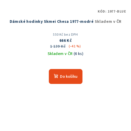
KÓD:
1977-BLUE
Dámské hodinky Skmei Chesa 1977-modré
Skladem v ČR
550 Kč bez DPH
666 Kč
1 139 Kč
(–41 %)
Skladem v ČR
(6 ks)
Průměrné
hodnocení
produktu
Do košíku
je
5,0
z
5
hvězdiček.