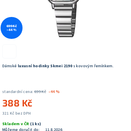
699 Kč
–44 %
Dámské
luxusní hodinky Skmei 2190
s kovovým řemínkem.
standardní cena:
699 Kč
–44 %
388 Kč
321 Kč bez DPH
Měrná
Skladem v ČR
(1 ks)
cena:
Můžeme doručit do:
11.8.2026