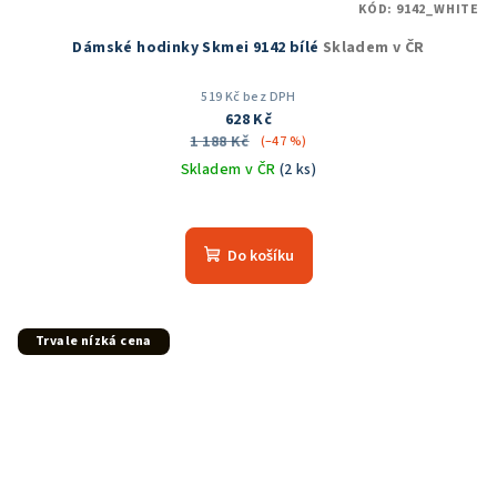
KÓD:
9142_WHITE
Dámské hodinky Skmei 9142 bílé
Skladem v ČR
519 Kč bez DPH
628 Kč
1 188 Kč
(–47 %)
Skladem v ČR
(2 ks)
Průměrné
hodnocení
produktu
Do košíku
je
5,0
z
5
Trvale nízká cena
hvězdiček.