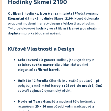
Hodinky Skmei 2190
Oblíbené hodinky, které si zamilujete!
Představujeme
Elegantní dámské hodinky Skmei 2190
, které dokonale
propojují moderní hranatý design s lehkostí a pohodlím.
Tyto celokovové hodinky ve
stříbrné barvě
jsou ideálním
doplňkem pro každodenní nošení.
Klíčové Vlastnosti a Design
Celokovová Elegance:
Hodinky jsou vyrobeny z
celokovového materiálu
v klasické a velmi
elegantní
stříbrné barvě
.
Unikátní Ciferník:
Ciferník je vizuálně poutavý – při
pohybu
jemně mění barvy z růžové do modré
, čímž
vytváří zajímavý dynamický efekt.
Moderní Tvar:
Hranaté a moderní tělo hodinek s
rozměrem
25 x 26 mm
působí velmi nadčasově a