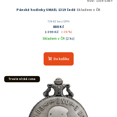
KÓD:
1319-GREY
Pánské hodinky SMAEL 1319 šedé
Skladem v ČR
734 Kč bez DPH
888 Kč
1 399 Kč
(–36 %)
Skladem v ČR
(2 ks)
Průměrné
hodnocení
produktu
Do košíku
je
5,0
z
5
Trvale nízká cena
hvězdiček.