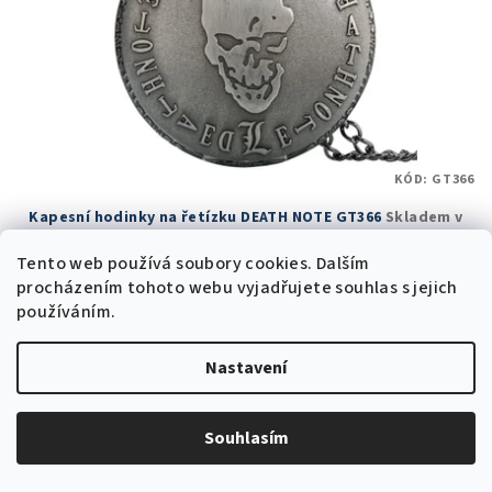
KÓD:
GT366
Kapesní hodinky na řetízku DEATH NOTE GT366
Skladem v
ČR
Tento web používá soubory cookies. Dalším
385 Kč bez DPH
procházením tohoto webu vyjadřujete souhlas s jejich
466 Kč
používáním.
799 Kč
(–41 %)
Skladem v ČR
(5 ks)
Nastavení
Průměrné
hodnocení
produktu
Do košíku
Souhlasím
je
5,0
z