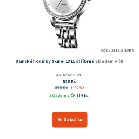
KÓD:
1311-SILVER
Dámské hodinky Skmei 1311 stříbrné
Skladem v ČR
436 Kč bez DPH
528 Kč
890 Kč
(–40 %)
Skladem v ČR
(14 ks)
Průměrné
hodnocení
produktu
Do košíku
je
5,0
z