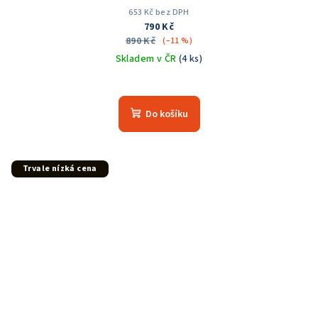
653 Kč bez DPH
790 Kč
890 Kč
(–11 %)
Skladem v ČR
(4 ks)
Průměrné
hodnocení
produktu
Do košíku
je
5,0
z
5
Trvale nízká cena
hvězdiček.