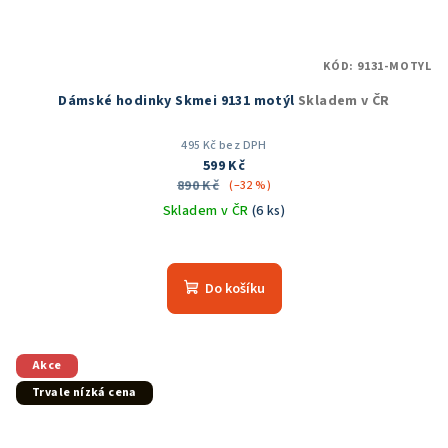
KÓD:
9131-MOTYL
Dámské hodinky Skmei 9131 motýl
Skladem v ČR
495 Kč bez DPH
599 Kč
890 Kč
(–32 %)
Skladem v ČR
(6 ks)
Do košíku
Akce
Trvale nízká cena