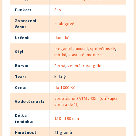
Funkce
:
čas
Zobrazení
analogové
času
:
Určení
:
dámské
elegantní
,
luxusní
,
společenské
,
Styl
:
módní
,
klasické
,
moderní
Barva
:
černá
,
zelená
,
rose gold
Tvar
:
kulatý
Cena
:
do 1000 Kč
vodotěsné 3ATM / 30m (stříkající
Vodotěsnost
:
voda a déšť)
Délka
150 - 190 mm
řemínku
:
Hmotnost
:
21 gramů