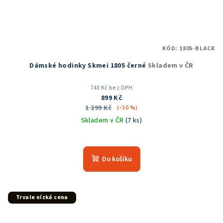
KÓD:
1805-BLACK
Dámské hodinky Skmei 1805 černé
Skladem v ČR
743 Kč bez DPH
899 Kč
1 299 Kč
(–30 %)
Skladem v ČR
(7 ks)
Průměrné
hodnocení
produktu
Do košíku
je
5,0
z
5
Trvale nízká cena
hvězdiček.