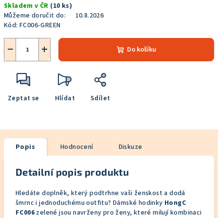
Skladem v ČR
(10 ks)
cena:
Můžeme doručit do:
10.8.2026
Kód:
FC006-GREEN
−
+
Do košíku
Zeptat se
Hlídat
Sdílet
Popis
Hodnocení
Diskuze
Detailní popis produktu
Hledáte doplněk, který podtrhne vaši ženskost a dodá
šmrnc i jednoduchému outfitu? Dámské hodinky
HongC
FC006
zelené jsou navrženy pro ženy, které milují kombinaci