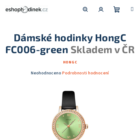
Přejít
na
obsah
Nákupní
Hledat
Přihlášení
Dámské hodinky HongC
košík
FC006-green
Skladem v ČR
HONGC
Průměrné
Neohodnoceno
Podrobnosti hodnocení
hodnocení
produktu
je
0,0
z
5
hvězdiček.