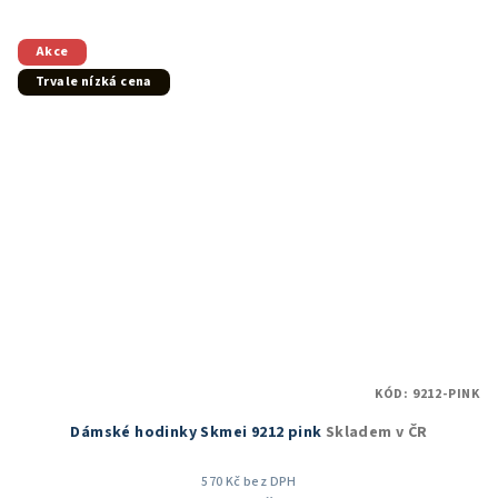
5,0
z
5
Akce
hvězdiček.
Trvale nízká cena
KÓD:
9212-PINK
Dámské hodinky Skmei 9212 pink
Skladem v ČR
570 Kč bez DPH