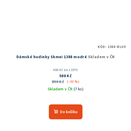
KÓD:
1388-BLUE
Dámské hodinky Skmei 1388 modré
Skladem v ČR
486 Kč bez DPH
588 Kč
890 Kč
(–33 %)
Skladem v ČR
(7 ks)
Průměrné
hodnocení
produktu
Do košíku
je
5,0
z