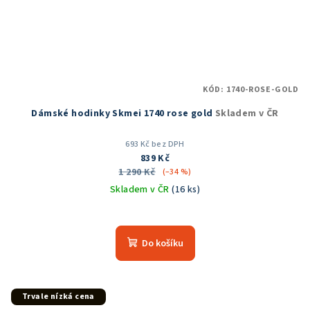
KÓD:
1740-ROSE-GOLD
Dámské hodinky Skmei 1740 rose gold
Skladem v ČR
693 Kč bez DPH
839 Kč
1 290 Kč
(–34 %)
Skladem v ČR
(16 ks)
Průměrné
hodnocení
produktu
Do košíku
je
5,0
z
5
Trvale nízká cena
hvězdiček.