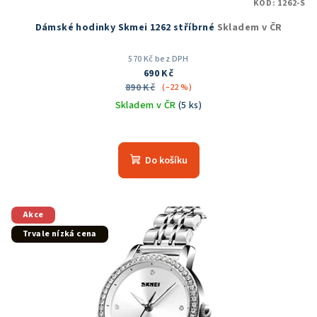
KÓD:
1262-S
Dámské hodinky Skmei 1262 stříbrné
Skladem v ČR
570 Kč bez DPH
690 Kč
890 Kč
(–22 %)
Skladem v ČR
(5 ks)
Průměrné
hodnocení
produktu
Do košíku
je
5,0
z
5
Akce
hvězdiček.
Trvale nízká cena