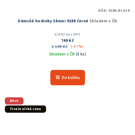
KÓD:
9188-BLACK
Dámské hodinky Skmei 9188 černé
Skladem v ČR
619 Kč bez DPH
749 Kč
1 190 Kč
(–37 %)
Skladem v ČR
(5 ks)
Do košíku
Akce
Trvale nízká cena