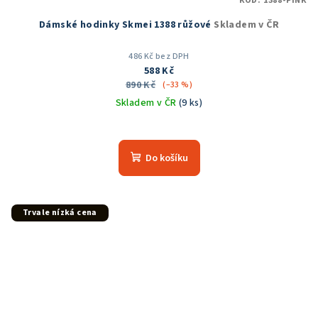
KÓD:
1388-PINK
Dámské hodinky Skmei 1388 růžové
Skladem v ČR
486 Kč bez DPH
588 Kč
890 Kč
(–33 %)
Skladem v ČR
(9 ks)
Průměrné
hodnocení
produktu
Do košíku
je
5,0
z
5
Trvale nízká cena
hvězdiček.