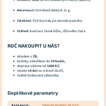
Velikost těla:
28 mm (ideální pro menší zápěstí).
Hmotnost:
Extrémně lehkých 21 g.
Zdobení:
Čiré krystaly po obvodu pouzdra.
Vzhled:
Kontrast černé kůže, růžového zlata.
ROČ NAKOUPIT U NÁS?
skladem v
ČR
,
hodinky odesíláme do
24 hodin
,
doprava zdarma od
1600 Kč
,
záruka
14 dní
na vrácení zboží,
reálné hodnocení zákazníky.
Doplňkové parametry
Kategorie
:
Dámské hodinky YAZOLE