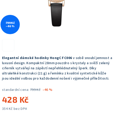
799 Kč
–46 %
Elegantní dámské hodinky HongC FC006
v sobě snoubí jemnost a
luxusní design. Kompaktní 28mm pouzdro s krystaly a svěží zelený
ciferník vytvářejí na zápěstí nepřehlédnutelný šperk. Díky
ultralehké konstrukci (21 g) a řemínku z kvalitní syntetické kůže
jsou ideální volbou pro každodenní nošení i výjimečné příležitosti.
standardní cena:
799 Kč
–46 %
428 Kč
354 Kč bez DPH
Měrná