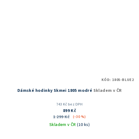
KÓD:
1805-BLUE2
Dámské hodinky Skmei 1805 modré
Skladem v ČR
743 Kč bez DPH
899 Kč
1 299 Kč
(–30 %)
Skladem v ČR
(10 ks)
Průměrné