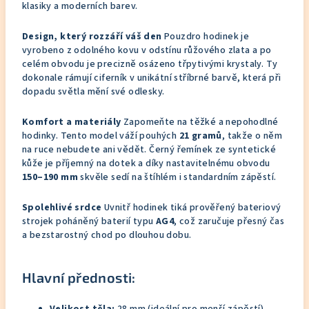
klasiky a moderních barev.
Design, který rozzáří váš den
Pouzdro hodinek je
vyrobeno z odolného kovu v odstínu růžového zlata a po
celém obvodu je precizně osázeno třpytivými krystaly. Ty
dokonale rámují ciferník v unikátní stříbrné barvě, která při
dopadu světla mění své odlesky.
Komfort a materiály
Zapomeňte na těžké a nepohodlné
hodinky. Tento model váží pouhých
21 gramů
, takže o něm
na ruce nebudete ani vědět. Černý řemínek ze syntetické
kůže je příjemný na dotek a díky nastavitelnému obvodu
150–190 mm
skvěle sedí na štíhlém i standardním zápěstí.
Spolehlivé srdce
Uvnitř hodinek tiká prověřený bateriový
strojek poháněný baterií typu
AG4
, což zaručuje přesný čas
a bezstarostný chod po dlouhou dobu.
Hlavní přednosti: