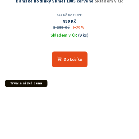
Dámské hodinky Skmei 1805 červené
Skladem v ČR
743 Kč bez DPH
899 Kč
1 299 Kč
(–30 %)
Skladem v ČR
(9 ks)
Průměrné
hodnocení
produktu
Do košíku
je
5,0
z
5
Trvale nízká cena
hvězdiček.