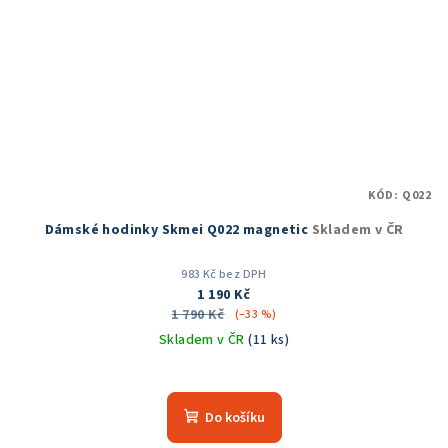
KÓD:
Q022
Dámské hodinky Skmei Q022 magnetic
Skladem v ČR
983 Kč bez DPH
1 190 Kč
1 790 Kč
(–33 %)
Skladem v ČR
(11 ks)
Průměrné
hodnocení
produktu
Do košíku
je