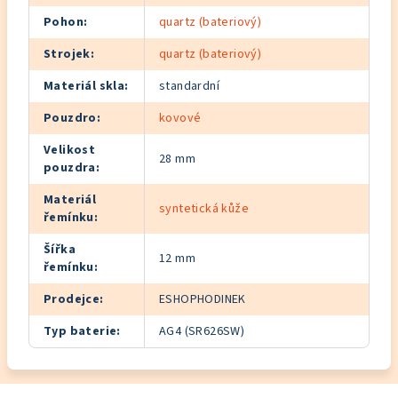
Pohon
:
quartz (bateriový)
Strojek
:
quartz (bateriový)
Materiál skla
:
standardní
Pouzdro
:
kovové
Velikost
28 mm
pouzdra
:
Materiál
syntetická kůže
řemínku
:
Šířka
12 mm
řemínku
:
Prodejce
:
ESHOPHODINEK
Typ baterie
:
AG4 (SR626SW)