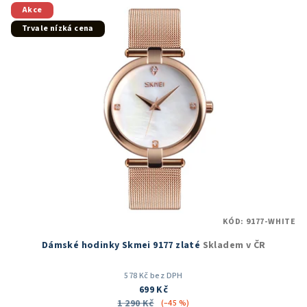
5
Akce
hvězdiček.
Trvale nízká cena
KÓD:
9177-WHITE
Dámské hodinky Skmei 9177 zlaté
Skladem v ČR
578 Kč bez DPH
699 Kč
1 290 Kč
(–45 %)