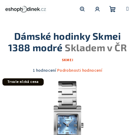
Přejít
na
obsah
Nákupní
Hledat
Přihlášení
Dámské hodinky Skmei
košík
1388 modré
Skladem v ČR
SKMEI
Průměrné
1 hodnocení
Podrobnosti hodnocení
hodnocení
Trvale nízká cena
produktu
je
5,0
z
5
hvězdiček.