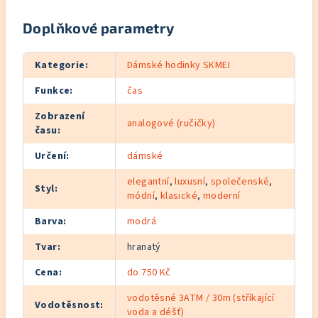
Doplňkové parametry
Kategorie
:
Dámské hodinky SKMEI
Funkce
:
čas
Zobrazení
analogové (ručičky)
času
:
Určení
:
dámské
elegantní
,
luxusní
,
společenské
,
Styl
:
módní
,
klasické
,
moderní
Barva
:
modrá
Tvar
:
hranatý
Cena
:
do 750 Kč
vodotěsné 3ATM / 30m (stříkající
Vodotěsnost
:
voda a déšť)