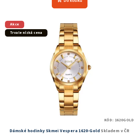
Do košíku
je
5,0
z
5
Akce
hvězdiček.
Trvale nízká cena
KÓD:
1620GOLD
Dámské hodinky Skmei Vespera 1620-Gold
Skladem v ČR