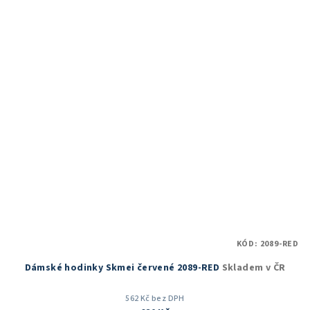
5,0
z
5
hvězdiček.
KÓD:
2089-RED
Dámské hodinky Skmei červené 2089-RED
Skladem v ČR
562 Kč bez DPH