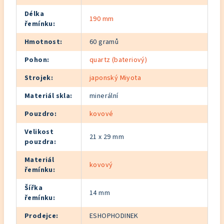
Délka
190 mm
řemínku
:
Hmotnost
:
60 gramů
Pohon
:
quartz (bateriový)
Strojek
:
japonský Miyota
Materiál skla
:
minerální
Pouzdro
:
kovové
Velikost
21 x 29 mm
pouzdra
:
Materiál
kovový
řemínku
:
Šířka
14 mm
řemínku
:
Prodejce
:
ESHOPHODINEK