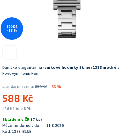
890 Kč
–33 %
Dámské elegantní
náramkové hodinky Skmei 1388 modré
s
kovovým řemínkem.
standardní cena:
890 Kč
–33 %
588 Kč
486 Kč bez DPH
Měrná
Skladem v ČR
(7 ks)
cena:
Můžeme doručit do:
11.8.2026
Kód:
1388-BLUE