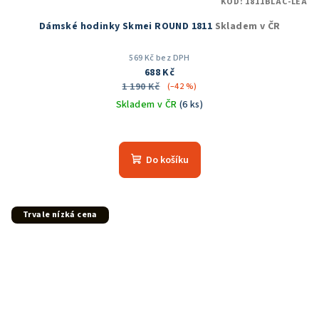
KÓD:
1811BLAC-LEA
Dámské hodinky Skmei ROUND 1811
Skladem v ČR
569 Kč bez DPH
688 Kč
1 190 Kč
(–42 %)
Skladem v ČR
(6 ks)
Průměrné
hodnocení
produktu
Do košíku
je
5,0
z
5
Trvale nízká cena
hvězdiček.