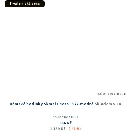
5
Trvale nízká cena
hvězdiček.
KÓD:
1977-BLUE
Dámské hodinky Skmei Chesa 1977-modré
Skladem v ČR
550 Kč bez DPH
666 Kč
1 139 Kč
(–41 %)