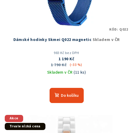
KÓD:
Q022
Dámské hodinky Skmei Q022 magnetic
Skladem v ČR
983 Kč bez DPH
1 190 Kč
1 790 Kč
(–33 %)
Skladem v ČR
(11 ks)
Průměrné
hodnocení
produktu
Do košíku
je
5,0
z
5
Akce
hvězdiček.
Trvale nízká cena