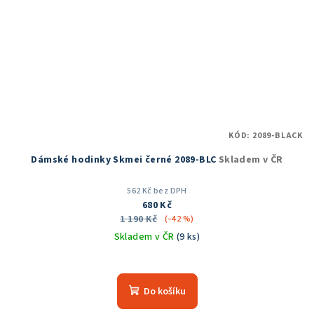
KÓD:
2089-BLACK
Dámské hodinky Skmei černé 2089-BLC
Skladem v ČR
562 Kč bez DPH
680 Kč
1 190 Kč
(–42 %)
Skladem v ČR
(9 ks)
Průměrné
hodnocení
produktu
Do košíku
je