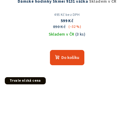
Dámské hodinky Skmei 9131 vážka
Skladem v ČR
495 Kč bez DPH
599 Kč
890 Kč
(–32 %)
Skladem v ČR
(3 ks)
Do košíku
Trvale nízká cena