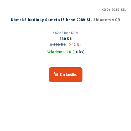
KÓD:
2089-SIL
Dámské hodinky Skmei stříbrné 2089-SIL
Skladem v ČR
562 Kč bez DPH
680 Kč
1 190 Kč
(–42 %)
Skladem v ČR
(10 ks)
Průměrné
hodnocení
produktu
Do košíku
je
5,0
z
5
hvězdiček.