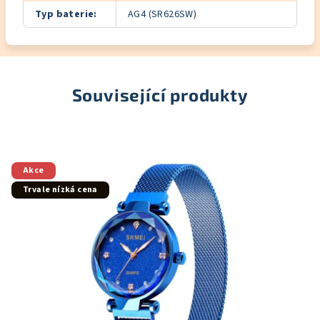
Typ baterie
:
AG4 (SR626SW)
Související produkty
Akce
Trvale nízká cena