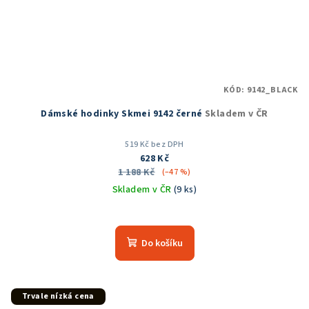
KÓD:
9142_BLACK
Dámské hodinky Skmei 9142 černé
Skladem v ČR
519 Kč bez DPH
628 Kč
1 188 Kč
(–47 %)
Skladem v ČR
(9 ks)
Průměrné
hodnocení
produktu
Do košíku
je
5,0
z
5
Trvale nízká cena
hvězdiček.