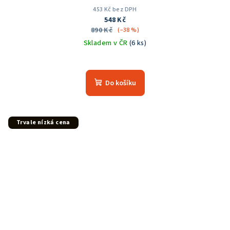
453 Kč bez DPH
548 Kč
890 Kč
(–38 %)
Skladem v ČR
(6 ks)
Průměrné
hodnocení
produktu
Do košíku
je
5,0
z
5
Trvale nízká cena
hvězdiček.