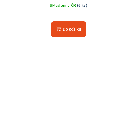
Skladem v ČR
(6 ks)
Průměrné
hodnocení
produktu
Do košíku
je
5,0
z
5
hvězdiček.