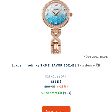
KÓD:
2001-BLUE
Luxusní hodinky SKMEI SAVOR 2001-BL
Skladem v ČR
527 Kč bez DPH
638 Kč
890 Kč
(–28 %)
Skladem v ČR
(4 ks)
Průměrné
hodnocení
produktu