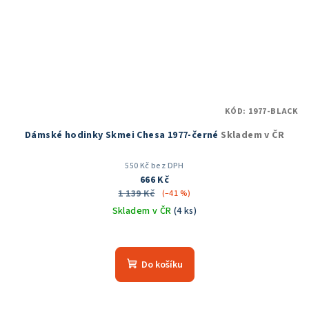
KÓD:
1977-BLACK
Dámské hodinky Skmei Chesa 1977-černé
Skladem v ČR
550 Kč bez DPH
666 Kč
1 139 Kč
(–41 %)
Skladem v ČR
(4 ks)
Průměrné
hodnocení
produktu
Do košíku
je
5,0
z