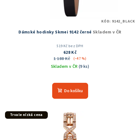
KÓD:
9142_BLACK
Dámské hodinky Skmei 9142 černé
Skladem v ČR
519 Kč bez DPH
628 Kč
1 188 Kč
(–47 %)
Skladem v ČR
(9 ks)
Průměrné
hodnocení
produktu
Do košíku
je
5,0
z
5
Trvale nízká cena
hvězdiček.