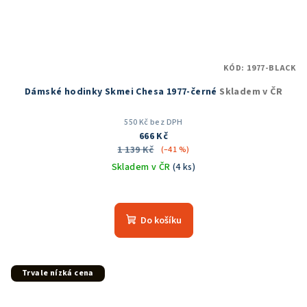
KÓD:
1977-BLACK
Dámské hodinky Skmei Chesa 1977-černé
Skladem v ČR
550 Kč bez DPH
666 Kč
1 139 Kč
(–41 %)
Skladem v ČR
(4 ks)
Průměrné
hodnocení
produktu
Do košíku
je
5,0
z
5
Trvale nízká cena
hvězdiček.