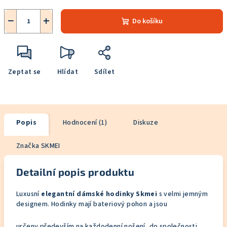
−
+
Do košíku
Zeptat se
Hlídat
Sdílet
Popis
Hodnocení (1)
Diskuze
Značka
SKMEI
Detailní popis produktu
Luxusní
elegantní dámské hodinky Skmei
s velmi jemným
designem. Hodinky mají bateriový pohon a jsou
určeny především na každodenní nošení, do společnosti