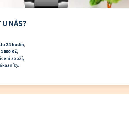
 U NÁS?
 do
24 hodin
,
d
1600 Kč
,
cení zboží,
ákazníky.