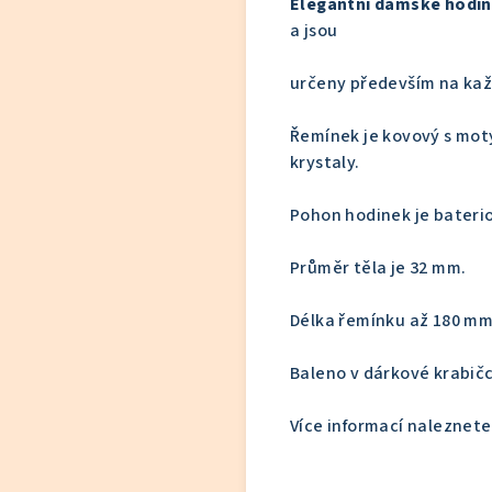
Elegantní dámské hodi
a jsou
určeny především na kaž
Řemínek je kovový s motý
krystaly.
Pohon hodinek je baterio
Průměr těla je 32 mm.
Délka řemínku až 180 mm
Baleno v dárkové krabič
Více informací naleznete