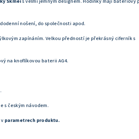
nky Skmei
s velmi jemným designem. Hodinky mají bateriový
dodenní nošení, do společnosti apod.
lkovým zapínáním. Velkou předností je překrásný ciferník s
vý na knoflíkovou baterii AG4.
.
ce s českým návodem.
 v
parametrech produktu.