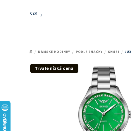
Přejít
na
CZK
obsah
/
DÁMSKÉ HODINKY
/
PODLE ZNAČKY
/
SKMEI
/
LUX
DOMŮ
Trvale nízká cena