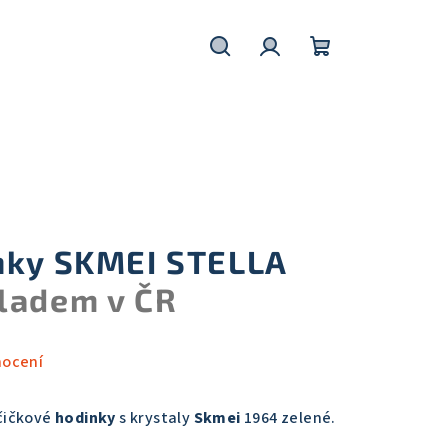
Hledat
Přihlášení
Nákupní
košík
nky SKMEI STELLA
ladem v ČR
nocení
čičkové
hodinky
s krystaly
Skmei
1964 zelené.