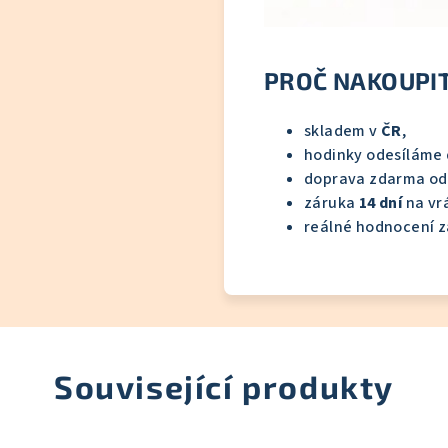
PROČ NAKOUPIT
skladem v
ČR
,
hodinky odesíláme
doprava zdarma o
záruka
14 dní
na vrá
reálné hodnocení z
Související produkty