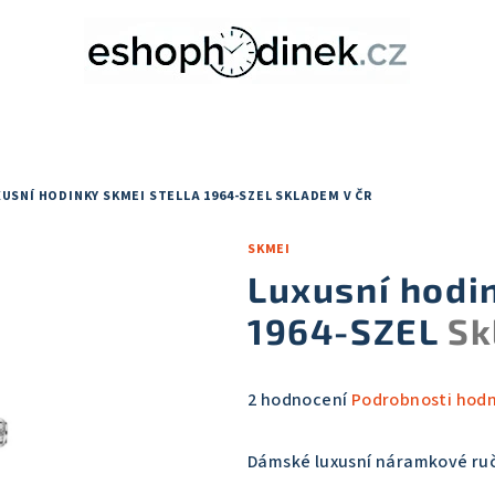
USNÍ HODINKY SKMEI STELLA 1964-SZEL
SKLADEM V ČR
SKMEI
Luxusní hodi
1964-SZEL
Sk
Průměrné
2 hodnocení
Podrobnosti hod
hodnocení
produktu
Dámské luxusní náramkové ru
je