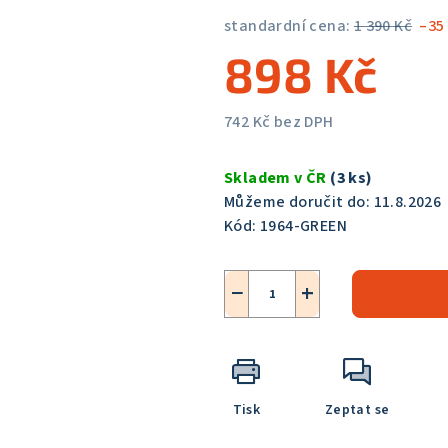
5,0
standardní cena:
1 390 Kč
–35
z
898 Kč
5
hvězdiček.
742 Kč bez DPH
Měrná
cena:
Skladem v ČR
(3 ks)
Můžeme doručit do:
11.8.2026
Kód:
1964-GREEN
−
+
Tisk
Zeptat se