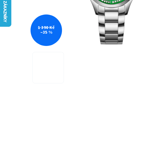
1 390 Kč
–35 %