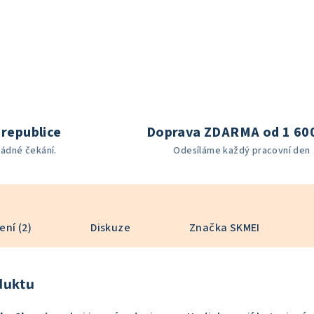
republice
Doprava ZDARMA od 1 60
žádné čekání.
Odesíláme každý pracovní den
ní (2)
Diskuze
Značka
SKMEI
duktu