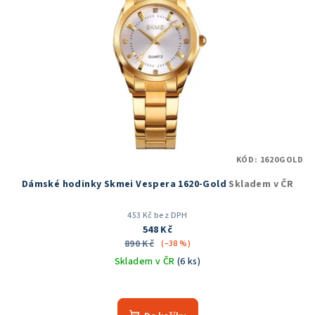
KÓD:
1620GOLD
Dámské hodinky Skmei Vespera 1620-Gold
Skladem v ČR
453 Kč bez DPH
548 Kč
890 Kč
(–38 %)
Skladem v ČR
(6 ks)
Průměrné
hodnocení
produktu