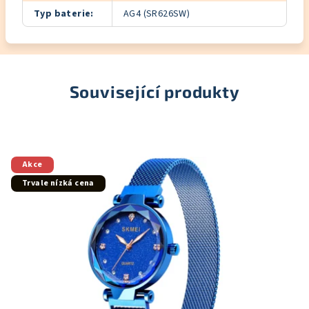
Typ baterie
:
AG4 (SR626SW)
Související produkty
Akce
Trvale nízká cena