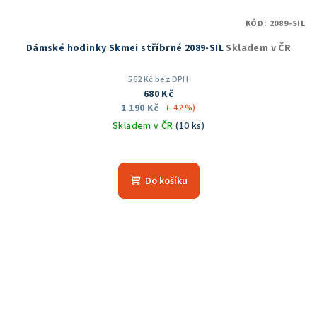
KÓD:
2089-SIL
Dámské hodinky Skmei stříbrné 2089-SIL
Skladem v ČR
562 Kč bez DPH
680 Kč
1 190 Kč
(–42 %)
Skladem v ČR
(10 ks)
Průměrné
hodnocení
produktu
Do košíku
je
5,0
z
5
hvězdiček.