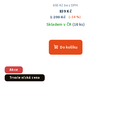
693 Kč bez DPH
839 Kč
1 290 Kč
(–34 %)
Skladem v ČR
(16 ks)
Průměrné
hodnocení
produktu
Do košíku
je
5,0
z
5
Akce
hvězdiček.
Trvale nízká cena