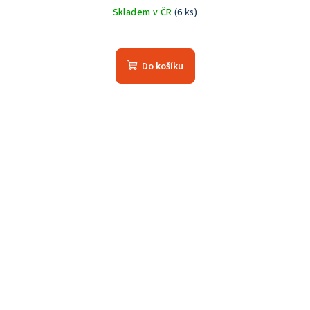
Skladem v ČR
(6 ks)
Průměrné
hodnocení
produktu
Do košíku
je
5,0
z
5
hvězdiček.