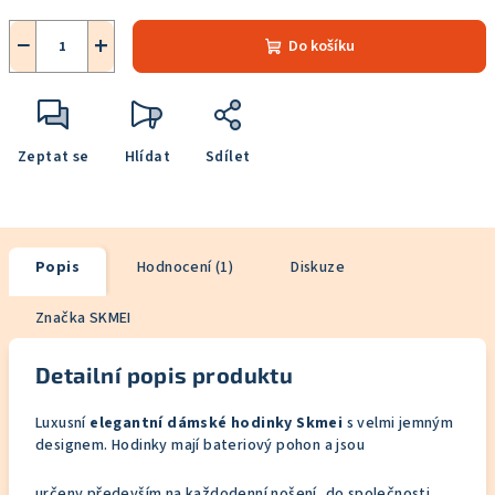
−
+
Do košíku
Zeptat se
Hlídat
Sdílet
Popis
Hodnocení (1)
Diskuze
Značka
SKMEI
Detailní popis produktu
Luxusní
elegantní dámské hodinky Skmei
s velmi jemným
designem. Hodinky mají bateriový pohon a jsou
určeny především na každodenní nošení, do společnosti