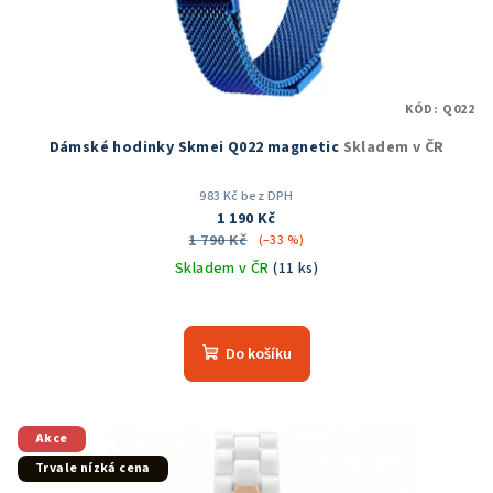
KÓD:
Q022
Dámské hodinky Skmei Q022 magnetic
Skladem v ČR
983 Kč bez DPH
1 190 Kč
1 790 Kč
(–33 %)
Skladem v ČR
(11 ks)
Průměrné
hodnocení
produktu
Do košíku
je
5,0
z
5
Akce
hvězdiček.
Trvale nízká cena