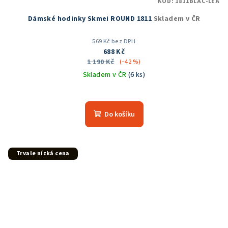
KÓD:
1811BLAC-LEA
Dámské hodinky Skmei ROUND 1811
Skladem v ČR
569 Kč bez DPH
688 Kč
1 190 Kč
(–42 %)
Skladem v ČR
(6 ks)
Průměrné
hodnocení
produktu
Do košíku
je
5,0
z
5
Trvale nízká cena
hvězdiček.