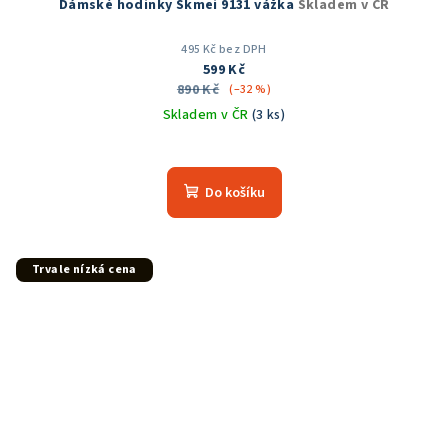
Dámské hodinky Skmei 9131 vážka
Skladem v ČR
495 Kč bez DPH
599 Kč
890 Kč
(–32 %)
Skladem v ČR
(3 ks)
Do košíku
Trvale nízká cena