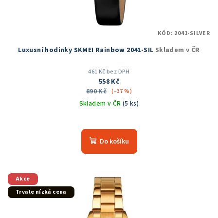
KÓD:
2041-SILVER
Luxusní hodinky SKMEI Rainbow 2041-SIL
Skladem v ČR
461 Kč bez DPH
558 Kč
890 Kč
(–37 %)
Skladem v ČR
(5 ks)
Do košíku
Akce
Trvale nízká cena