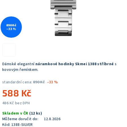
890 Kč
–33 %
Dámské elegantní
náramkové hodinky Skmei 1388 stříbrné
s
kovovým řemínkem.
standardní cena:
890 Kč
–33 %
588 Kč
486 Kč bez DPH
Měrná
Skladem v ČR
(12 ks)
cena:
Můžeme doručit do:
12.8.2026
Kód:
1388-SILVER