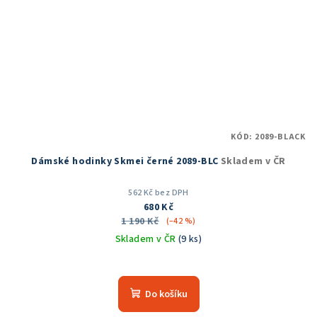
KÓD:
2089-BLACK
Dámské hodinky Skmei černé 2089-BLC
Skladem v ČR
562 Kč bez DPH
680 Kč
1 190 Kč
(–42 %)
Skladem v ČR
(9 ks)
Průměrné
hodnocení
produktu
Do košíku
je