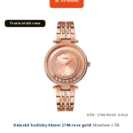
Do košíku
je
5,0
z
5
Trvale nízká cena
hvězdiček.
KÓD:
1740-ROSE-GOLD
Dámské hodinky Skmei 1740 rose gold
Skladem v ČR