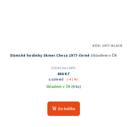
KÓD:
1977-BLACK
Dámské hodinky Skmei Chesa 1977-černé
Skladem v ČR
550 Kč bez DPH
666 Kč
1 139 Kč
(–41 %)
Skladem v ČR
(4 ks)
Průměrné
hodnocení
produktu
Do košíku
je
5,0
z