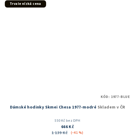
5
Trvale nízká cena
hvězdiček.
KÓD:
1977-BLUE
Dámské hodinky Skmei Chesa 1977-modré
Skladem v ČR
550 Kč bez DPH
666 Kč
1 139 Kč
(–41 %)