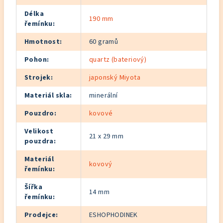
Délka
190 mm
řemínku
:
Hmotnost
:
60 gramů
Pohon
:
quartz (bateriový)
Strojek
:
japonský Miyota
Materiál skla
:
minerální
Pouzdro
:
kovové
Velikost
21 x 29 mm
pouzdra
:
Materiál
kovový
řemínku
:
Šířka
14 mm
řemínku
:
Prodejce
:
ESHOPHODINEK