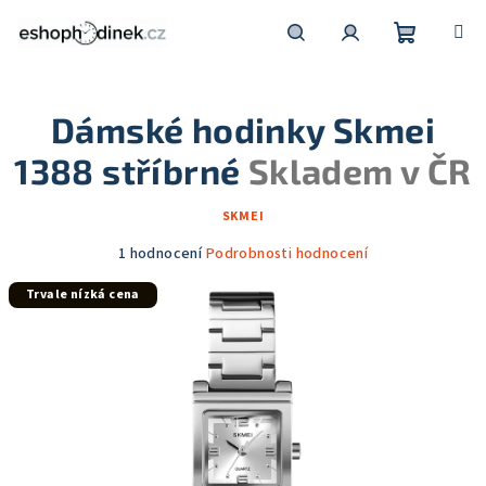
Přejít
na
obsah
Nákupní
Hledat
Přihlášení
Dámské hodinky Skmei
košík
1388 stříbrné
Skladem v ČR
SKMEI
Průměrné
1 hodnocení
Podrobnosti hodnocení
hodnocení
Trvale nízká cena
produktu
je
5,0
z
5
hvězdiček.