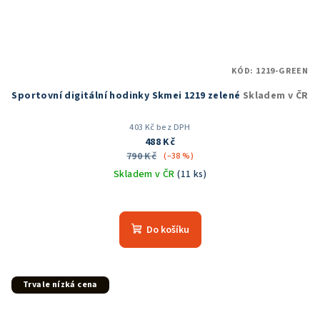
KÓD:
1219-GREEN
Sportovní digitální hodinky Skmei 1219 zelené
Skladem v ČR
403 Kč bez DPH
488 Kč
790 Kč
(–38 %)
Skladem v ČR
(11 ks)
Průměrné
hodnocení
produktu
Do košíku
je
5,0
z
5
Trvale nízká cena
hvězdiček.