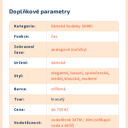
Doplňkové parametry
Kategorie
:
Dámské hodinky SKMEI
Funkce
:
čas
Zobrazení
analogové (ručičky)
času
:
Určení
:
dámské
elegantní
,
luxusní
,
společenské
,
Styl
:
módní
,
klasické
,
moderní
Barva
:
stříbrná
Tvar
:
hranatý
Cena
:
do 750 Kč
vodotěsné 3ATM / 30m (stříkající
Vodotěsnost
:
voda a déšť)