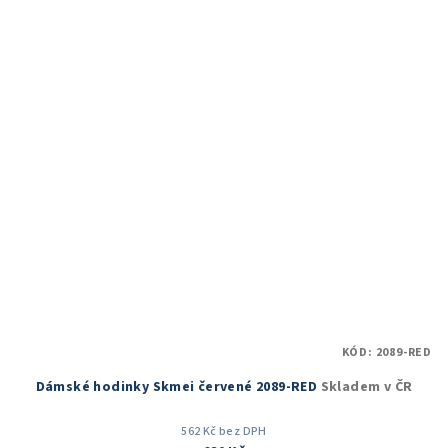
5,0
z
5
hvězdiček.
KÓD:
2089-RED
Dámské hodinky Skmei červené 2089-RED
Skladem v ČR
562 Kč bez DPH