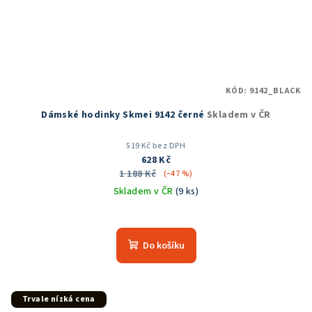
KÓD:
9142_BLACK
Dámské hodinky Skmei 9142 černé
Skladem v ČR
519 Kč bez DPH
628 Kč
1 188 Kč
(–47 %)
Skladem v ČR
(9 ks)
Průměrné
hodnocení
produktu
Do košíku
je
5,0
z
5
Trvale nízká cena
hvězdiček.