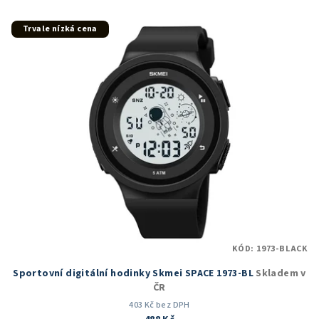
z
5
Trvale nízká cena
hvězdiček.
KÓD:
1973-BLACK
Sportovní digitální hodinky Skmei SPACE 1973-BL
Skladem v
ČR
403 Kč bez DPH