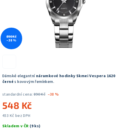
890 Kč
–38 %
Dámské elegantní
náramkové hodinky Skmei Vespera 1620
černé
s kovovým řemínkem.
standardní cena:
890 Kč
–38 %
548 Kč
453 Kč bez DPH
Měrná
Skladem v ČR
(9 ks)
cena: