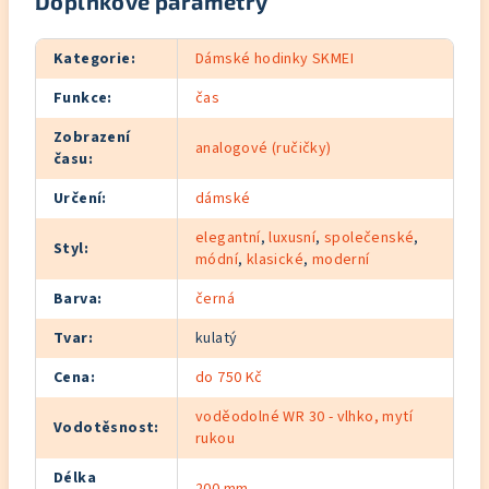
Doplňkové parametry
Kategorie
:
Dámské hodinky SKMEI
Funkce
:
čas
Zobrazení
analogové (ručičky)
času
:
Určení
:
dámské
elegantní
,
luxusní
,
společenské
,
Styl
:
módní
,
klasické
,
moderní
Barva
:
černá
Tvar
:
kulatý
Cena
:
do 750 Kč
voděodolné WR 30 - vlhko, mytí
Vodotěsnost
:
rukou
Délka