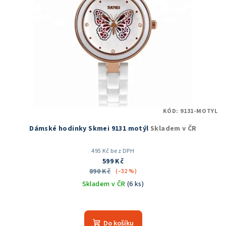
KÓD:
9131-MOTYL
Dámské hodinky Skmei 9131 motýl
Skladem v ČR
495 Kč bez DPH
599 Kč
890 Kč
(–32 %)
Skladem v ČR
(6 ks)
Do košíku