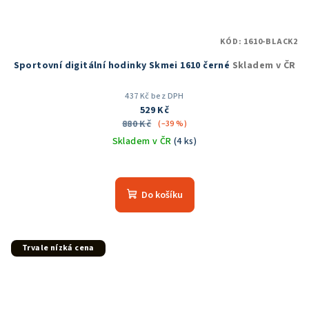
KÓD:
1610-BLACK2
Sportovní digitální hodinky Skmei 1610 černé
Skladem v ČR
437 Kč bez DPH
529 Kč
880 Kč
(–39 %)
Skladem v ČR
(4 ks)
Průměrné
hodnocení
produktu
Do košíku
je
5,0
z
5
Trvale nízká cena
hvězdiček.