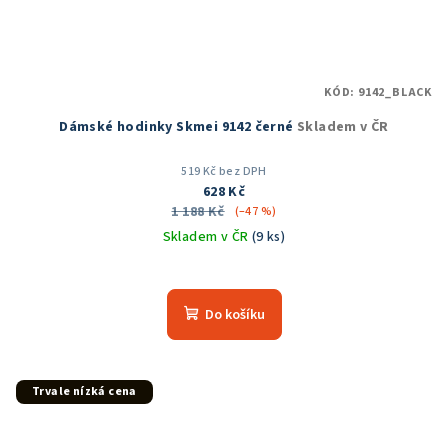
KÓD:
9142_BLACK
Dámské hodinky Skmei 9142 černé
Skladem v ČR
519 Kč bez DPH
628 Kč
1 188 Kč
(–47 %)
Skladem v ČR
(9 ks)
Průměrné
hodnocení
produktu
Do košíku
je
5,0
z
5
Trvale nízká cena
hvězdiček.