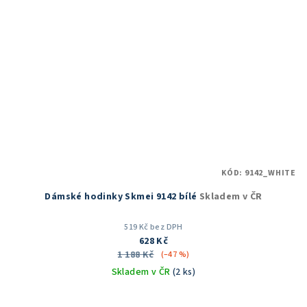
KÓD:
9142_WHITE
Dámské hodinky Skmei 9142 bílé
Skladem v ČR
519 Kč bez DPH
628 Kč
1 188 Kč
(–47 %)
Skladem v ČR
(2 ks)
Průměrné