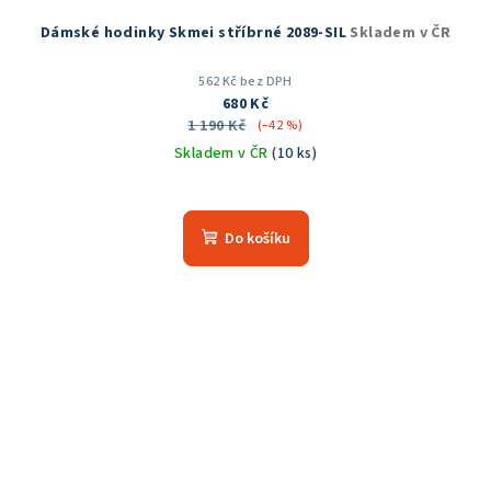
Dámské hodinky Skmei stříbrné 2089-SIL
Skladem v ČR
562 Kč bez DPH
680 Kč
1 190 Kč
(–42 %)
Skladem v ČR
(10 ks)
Průměrné
hodnocení
produktu
Do košíku
je
5,0
z
5
hvězdiček.