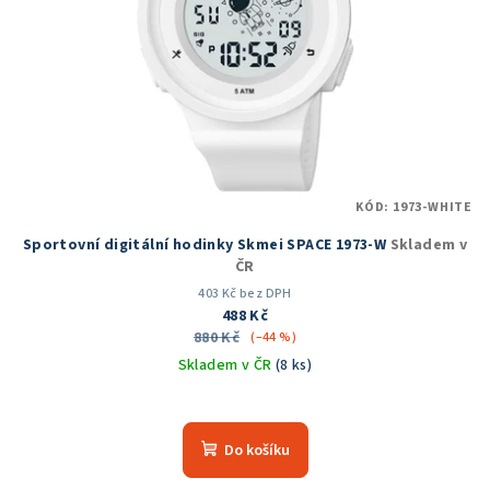
KÓD:
1973-WHITE
Sportovní digitální hodinky Skmei SPACE 1973-W
Skladem v
ČR
403 Kč bez DPH
488 Kč
880 Kč
(–44 %)
Skladem v ČR
(8 ks)
Průměrné
hodnocení
produktu
Do košíku
je
5,0