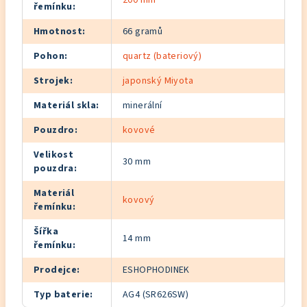
200 mm
řemínku
:
Hmotnost
:
66 gramů
Pohon
:
quartz (bateriový)
Strojek
:
japonský Miyota
Materiál skla
:
minerální
Pouzdro
:
kovové
Velikost
30 mm
pouzdra
:
Materiál
kovový
řemínku
:
Šířka
14 mm
řemínku
:
Prodejce
:
ESHOPHODINEK
Typ baterie
:
AG4 (SR626SW)