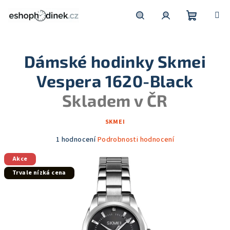
Přejít
na
obsah
Nákupní
Hledat
Přihlášení
Dámské hodinky Skmei
košík
Vespera 1620-Black
Skladem v ČR
SKMEI
Průměrné
1 hodnocení
Podrobnosti hodnocení
hodnocení
Akce
produktu
je
Trvale nízká cena
5,0
z
5
hvězdiček.