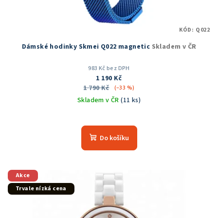
KÓD:
Q022
Dámské hodinky Skmei Q022 magnetic
Skladem v ČR
983 Kč bez DPH
1 190 Kč
1 790 Kč
(–33 %)
Skladem v ČR
(11 ks)
Průměrné
hodnocení
produktu
Do košíku
je
5,0
z
5
Akce
hvězdiček.
Trvale nízká cena