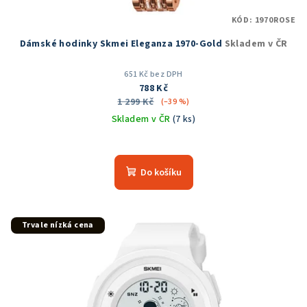
KÓD:
1970ROSE
Dámské hodinky Skmei Eleganza 1970-Gold
Skladem v ČR
651 Kč bez DPH
788 Kč
1 299 Kč
(–39 %)
Skladem v ČR
(7 ks)
Průměrné
hodnocení
produktu
Do košíku
je
5,0
z
5
Trvale nízká cena
hvězdiček.