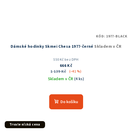
KÓD:
1977-BLACK
Dámské hodinky Skmei Chesa 1977-černé
Skladem v ČR
550 Kč bez DPH
666 Kč
1 139 Kč
(–41 %)
Skladem v ČR
(4 ks)
Průměrné
hodnocení
produktu
Do košíku
je
5,0
z
5
Trvale nízká cena
hvězdiček.