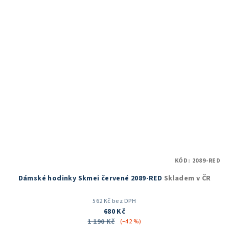
5
hvězdiček.
KÓD:
2089-RED
Dámské hodinky Skmei červené 2089-RED
Skladem v ČR
562 Kč bez DPH
680 Kč
1 190 Kč
(–42 %)