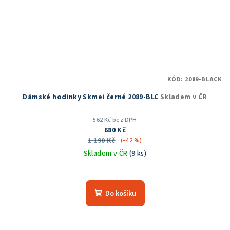
KÓD:
2089-BLACK
Dámské hodinky Skmei černé 2089-BLC
Skladem v ČR
562 Kč bez DPH
680 Kč
1 190 Kč
(–42 %)
Skladem v ČR
(9 ks)
Průměrné
hodnocení
produktu
Do košíku
je
5,0
z