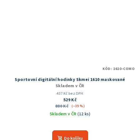
KÓD:
1610-COMO
Sportovní digitální hodinky Skmei 1610 maskované
Skladem v ČR
437 Kč bez DPH
529 Kč
880 Kč
(–39 %)
Skladem v ČR
(12 ks)
Průměrné
hodnocení
produktu
Do košíku