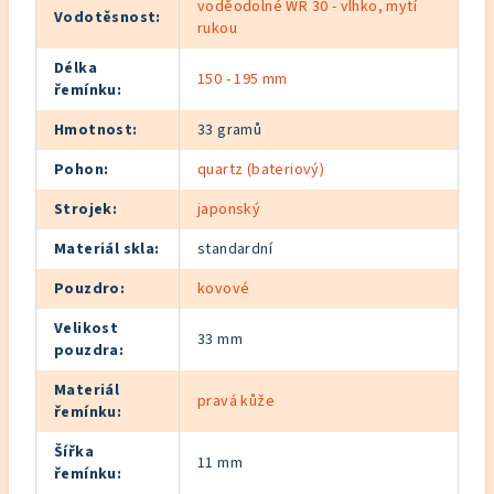
voděodolné WR 30 - vlhko, mytí
Vodotěsnost
:
rukou
Délka
150 - 195 mm
řemínku
:
Hmotnost
:
33 gramů
Pohon
:
quartz (bateriový)
Strojek
:
japonský
Materiál skla
:
standardní
Pouzdro
:
kovové
Velikost
33 mm
pouzdra
:
Materiál
pravá kůže
řemínku
:
Šířka
11 mm
řemínku
: