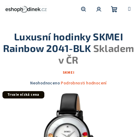
Přejít
na
obsah
Nákupní
Hledat
Přihlášení
Luxusní hodinky SKMEI
košík
Rainbow 2041-BLK
Skladem
v ČR
SKMEI
Průměrné
Neohodnoceno
Podrobnosti hodnocení
hodnocení
Trvale nízká cena
produktu
je
0,0
z
5
hvězdiček.