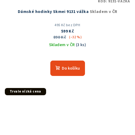
KÓD:
9131-VAZKA
Dámské hodinky Skmei 9131 vážka
Skladem v ČR
495 Kč bez DPH
599 Kč
890 Kč
(–32 %)
Skladem v ČR
(3 ks)
Do košíku
Trvale nízká cena