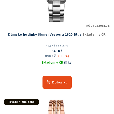
KÓD:
1620BLUE
Dámské hodinky Skmei Vespera 1620-Blue
Skladem v ČR
453 Kč bez DPH
548 Kč
890 Kč
(–38 %)
Skladem v ČR
(8 ks)
Průměrné
hodnocení
produktu
Do košíku
je
5,0
z
5
Trvale nízká cena
hvězdiček.