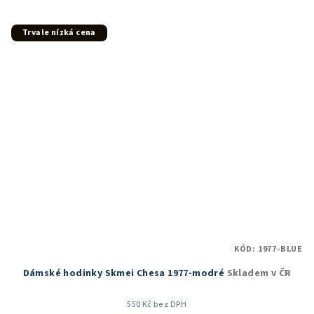
5,0
z
5
Trvale nízká cena
hvězdiček.
KÓD:
1977-BLUE
Dámské hodinky Skmei Chesa 1977-modré
Skladem v ČR
550 Kč bez DPH