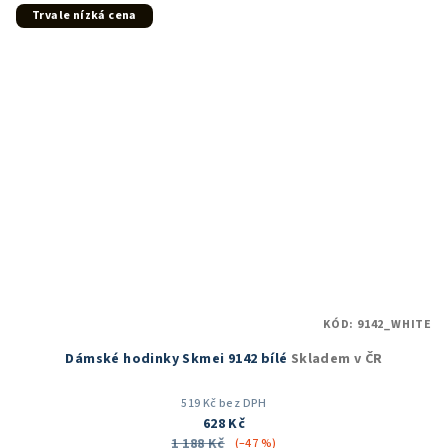
5
Trvale nízká cena
hvězdiček.
KÓD:
9142_WHITE
Dámské hodinky Skmei 9142 bílé
Skladem v ČR
519 Kč bez DPH
628 Kč
1 188 Kč
(–47 %)