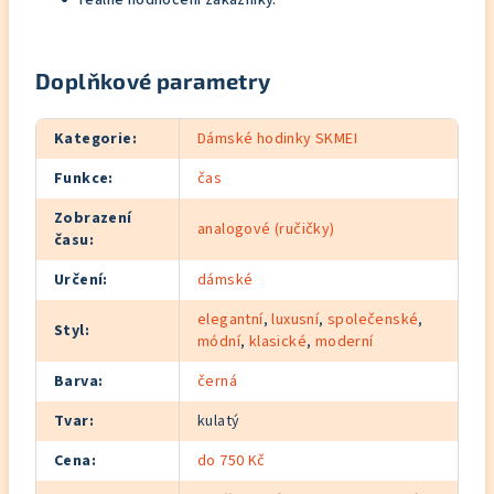
reálné hodnocení zákazníky.
Doplňkové parametry
Kategorie
:
Dámské hodinky SKMEI
Funkce
:
čas
Zobrazení
analogové (ručičky)
času
:
Určení
:
dámské
elegantní
,
luxusní
,
společenské
,
Styl
:
módní
,
klasické
,
moderní
Barva
:
černá
Tvar
:
kulatý
Cena
:
do 750 Kč