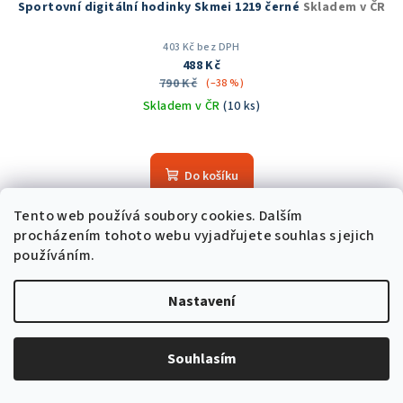
Sportovní digitální hodinky Skmei 1219 černé
Skladem v ČR
403 Kč bez DPH
488 Kč
790 Kč
(–38 %)
Skladem v ČR
(10 ks)
Průměrné
hodnocení
produktu
Do košíku
je
5,0
Tento web používá soubory cookies. Dalším
z
procházením tohoto webu vyjadřujete souhlas s jejich
5
Akce
používáním.
hvězdiček.
Trvale nízká cena
Nastavení
Souhlasím