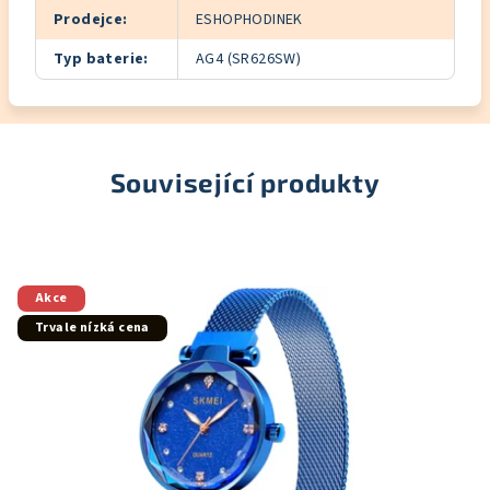
Prodejce
:
ESHOPHODINEK
Typ baterie
:
AG4 (SR626SW)
Související produkty
Akce
Trvale nízká cena