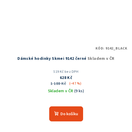
KÓD:
9142_BLACK
Dámské hodinky Skmei 9142 černé
Skladem v ČR
519 Kč bez DPH
628 Kč
1 188 Kč
(–47 %)
Skladem v ČR
(9 ks)
Průměrné
hodnocení
produktu
Do košíku
je
5,0
z