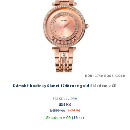
KÓD:
1740-ROSE-GOLD
Dámské hodinky Skmei 1740 rose gold
Skladem v ČR
693 Kč bez DPH
839 Kč
1 290 Kč
(–34 %)
Skladem v ČR
(16 ks)
Průměrné