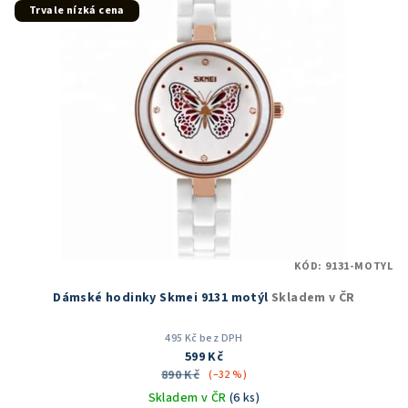
hvězdiček.
Trvale nízká cena
KÓD:
9131-MOTYL
Dámské hodinky Skmei 9131 motýl
Skladem v ČR
495 Kč bez DPH
599 Kč
890 Kč
(–32 %)
Skladem v ČR
(6 ks)