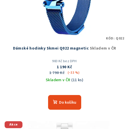
KÓD:
Q022
Dámské hodinky Skmei Q022 magnetic
Skladem v ČR
983 Kč bez DPH
1 190 Kč
1 790 Kč
(–33 %)
Skladem v ČR
(11 ks)
Průměrné
hodnocení
produktu
Do košíku
je
5,0
z
5
Akce