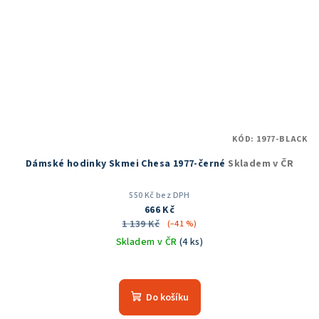
KÓD:
1977-BLACK
Dámské hodinky Skmei Chesa 1977-černé
Skladem v ČR
550 Kč bez DPH
666 Kč
1 139 Kč
(–41 %)
Skladem v ČR
(4 ks)
Průměrné
hodnocení
produktu
Do košíku
je