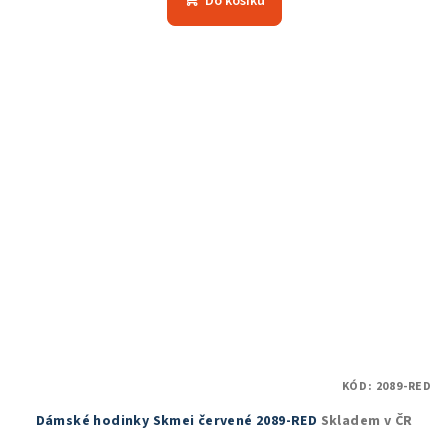
Do košíku
je
5,0
z
5
hvězdiček.
KÓD:
2089-RED
Dámské hodinky Skmei červené 2089-RED
Skladem v ČR