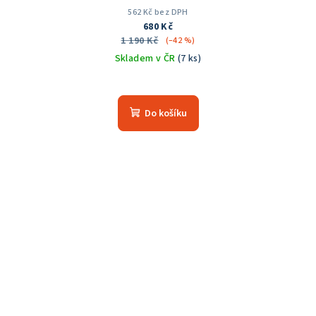
562 Kč bez DPH
680 Kč
1 190 Kč
(–42 %)
Skladem v ČR
(7 ks)
Průměrné
hodnocení
produktu
Do košíku
je
5,0
z
5
hvězdiček.