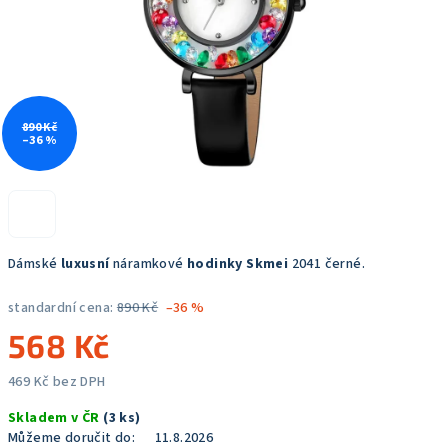
890 Kč
–36 %
Dámské
luxusní
náramkové
hodinky Skmei
2041 černé.
standardní cena:
890 Kč
–36 %
568 Kč
469 Kč bez DPH
Měrná
Skladem v ČR
(3 ks)
cena:
Můžeme doručit do:
11.8.2026