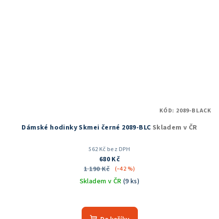
KÓD:
2089-BLACK
Dámské hodinky Skmei černé 2089-BLC
Skladem v ČR
562 Kč bez DPH
680 Kč
1 190 Kč
(–42 %)
Skladem v ČR
(9 ks)
Průměrné
hodnocení
produktu