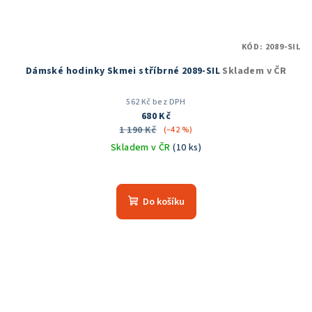
KÓD:
2089-SIL
Dámské hodinky Skmei stříbrné 2089-SIL
Skladem v ČR
562 Kč bez DPH
680 Kč
1 190 Kč
(–42 %)
Skladem v ČR
(10 ks)
Průměrné
hodnocení
produktu
Do košíku
je
5,0
z
5
hvězdiček.