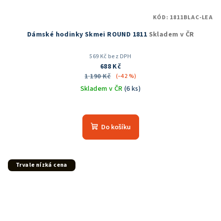
KÓD:
1811BLAC-LEA
Dámské hodinky Skmei ROUND 1811
Skladem v ČR
569 Kč bez DPH
688 Kč
1 190 Kč
(–42 %)
Skladem v ČR
(6 ks)
Průměrné
hodnocení
produktu
Do košíku
je
5,0
z
5
Trvale nízká cena
hvězdiček.