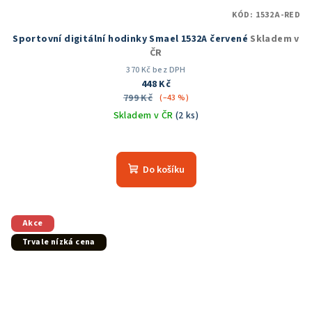
KÓD:
1532A-RED
Sportovní digitální hodinky Smael 1532A červené
Skladem v
ČR
370 Kč bez DPH
448 Kč
799 Kč
(–43 %)
Skladem v ČR
(2 ks)
Průměrné
hodnocení
produktu
Do košíku
je
5,0
z
5
Akce
hvězdiček.
Trvale nízká cena