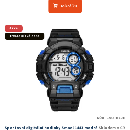
produktu
Do košíku
je
5,0
z
5
Akce
hvězdiček.
Trvale nízká cena
KÓD:
1443-BLUE
Sportovní digitální hodinky Smael 1443 modré
Skladem v ČR