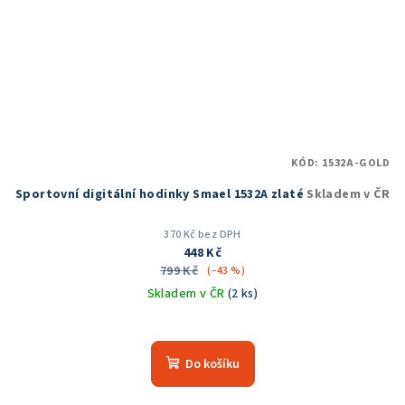
KÓD:
1532A-GOLD
Sportovní digitální hodinky Smael 1532A zlaté
Skladem v ČR
370 Kč bez DPH
448 Kč
799 Kč
(–43 %)
Skladem v ČR
(2 ks)
Průměrné
hodnocení
produktu
Do košíku
je
5,0