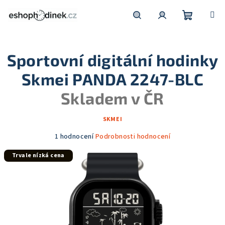
Přejít
na
obsah
Nákupní
Hledat
Přihlášení
Sportovní digitální hodinky
košík
Skmei PANDA 2247-BLC
Skladem v ČR
SKMEI
Průměrné
1 hodnocení
Podrobnosti hodnocení
hodnocení
Trvale nízká cena
produktu
je
5,0
z
5
hvězdiček.