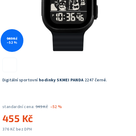
949 Kč
–52 %
Digitální sportovní
hodinky SKMEI PANDA
2247 černé.
standardní cena:
949 Kč
–52 %
455 Kč
376 Kč bez DPH
Měrná