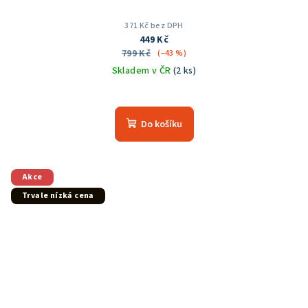
371 Kč bez DPH
449 Kč
799 Kč
(–43 %)
Skladem v ČR
(2 ks)
Průměrné
hodnocení
produktu
Do košíku
je
5,0
z
5
Akce
hvězdiček.
Trvale nízká cena