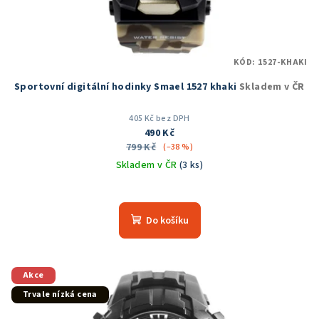
KÓD:
1527-KHAKI
Sportovní digitální hodinky Smael 1527 khaki
Skladem v ČR
405 Kč bez DPH
490 Kč
799 Kč
(–38 %)
Skladem v ČR
(3 ks)
Průměrné
hodnocení
produktu
Do košíku
je
5,0
z
5
Akce
hvězdiček.
Trvale nízká cena