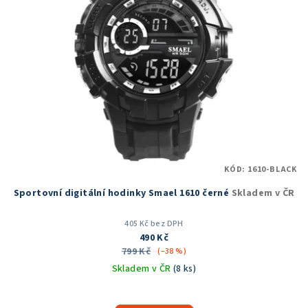
KÓD:
1610-BLACK
Sportovní digitální hodinky Smael 1610 černé
Skladem v ČR
405 Kč bez DPH
490 Kč
799 Kč
(–38 %)
Skladem v ČR
(8 ks)
Průměrné
hodnocení