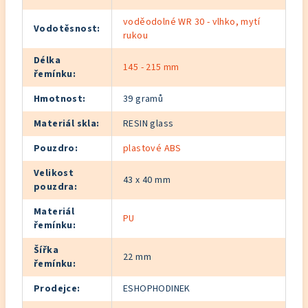
voděodolné WR 30 - vlhko, mytí
Vodotěsnost
:
rukou
Délka
145 - 215 mm
řemínku
:
Hmotnost
:
39 gramů
Materiál skla
:
RESIN glass
Pouzdro
:
plastové ABS
Velikost
43 x 40 mm
pouzdra
:
Materiál
PU
řemínku
:
Šířka
22 mm
řemínku
:
Prodejce
:
ESHOPHODINEK