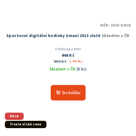
KÓD:
1513-GOLD
Sportovní digitální hodinky Smael 1513 zlaté
Skladem v ČR
370 Kč bez DPH
448 Kč
880 Kč
(–49 %)
Skladem v ČR
(8 ks)
Průměrné
hodnocení
produktu
Do košíku
je
5,0
z
5
Akce
hvězdiček.
Trvale nízká cena