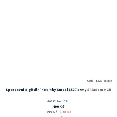
KÓD:
1527-ARMY
Sportovní digitální hodinky Smael 1527 army
Skladem v ČR
405 Kč bez DPH
490 Kč
799 Kč
(–38 %)