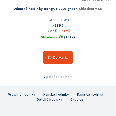
Dámské hodinky HongC FC006-green
Skladem v ČR
354 Kč bez DPH
428 Kč
799 Kč
(–46 %)
Skladem v ČR
(10 ks)
Do košíku
2
položek celkem
O
v
Z
l
Všechny hodinky
Pánské hodinky
Dámské hodinky
á
á
Dětské hodinky
Gtup.cz
p
d
a
a
c