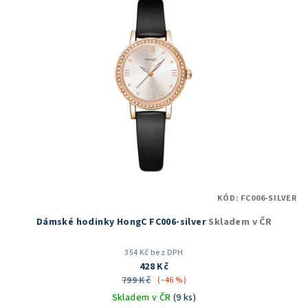
r
p
o
i
d
s
u
p
k
r
t
o
ů
d
u
k
t
KÓD:
FC006-SILVER
ů
Dámské hodinky HongC FC006-silver
Skladem v ČR
354 Kč bez DPH
428 Kč
799 Kč
(–46 %)
Skladem v ČR
(9 ks)