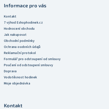
t
í
Informace pro vás
í
p
r
Kontakt
v
7 výhod Eshophodinek.cz
k
Hodnocení obchodu
y
Jak nakupovat
v
Obchodní podmínky
ý
Ochrana osobních údajů
p
Reklamační protokol
i
Formulář pro odstoupení od smlouvy
s
Poučení od odstoupení smlouvy
u
Doprava
Vodotěsnost hodinek
Moje objednávka
Kontakt