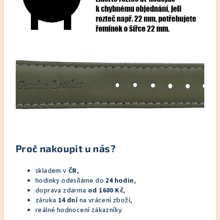
Proč nakoupit u nás?
skladem v
ČR
,
hodinky odesíláme do
24 hodin
,
doprava zdarma
od 1600 Kč
,
záruka
14 dní
na vrácení zboží,
reálné hodnocení zákazníky.