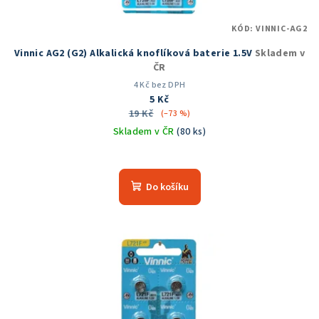
KÓD:
VINNIC-AG2
Vinnic AG2 (G2) Alkalická knoflíková baterie 1.5V
Skladem v
ČR
4 Kč bez DPH
5 Kč
19 Kč
(–73 %)
Skladem v ČR
(80 ks)
Do košíku