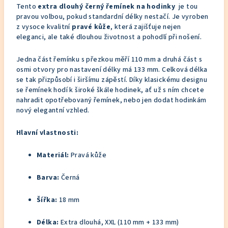
Tento
extra dlouhý černý řemínek na hodinky
je tou
pravou volbou, pokud standardní délky nestačí. Je vyroben
z vysoce kvalitní
pravé kůže
, která zajišťuje nejen
eleganci, ale také dlouhou životnost a pohodlí při nošení.
Jedna část řemínku s přezkou měří 110 mm a druhá část s
osmi otvory pro nastavení délky má 133 mm. Celková délka
se tak přizpůsobí i širšímu zápěstí. Díky klasickému designu
se řemínek hodí k široké škále hodinek, ať už s ním chcete
nahradit opotřebovaný řemínek, nebo jen dodat hodinkám
nový elegantní vzhled.
Hlavní vlastnosti:
Materiál:
Pravá kůže
Barva:
Černá
Šířka:
18 mm
Délka:
Extra dlouhá, XXL (110 mm + 133 mm)