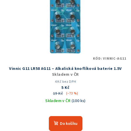
KÓD:
VINNIC-AG11
Vinnic G11 LR58 AG11 – Alkalická knoflíková baterie 1.5V
Skladem v ČR
4 Kč bez DPH
5 Kč
19 Kč
(–73 %)
Skladem v ČR
(100 ks)
Do košíku