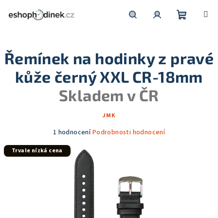
Přejít
na
obsah
Nákupní
Hledat
Přihlášení
Řemínek na hodinky z pravé
košík
kůže černý XXL CR-18mm
Skladem v ČR
JMK
Průměrné
1 hodnocení
Podrobnosti hodnocení
hodnocení
Trvale nízká cena
produktu
je
5,0
z
5
hvězdiček.