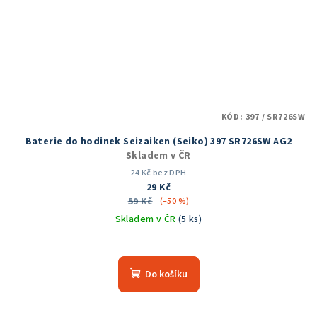
KÓD:
397 / SR726SW
Baterie do hodinek Seizaiken (Seiko) 397 SR726SW AG2
Skladem v ČR
24 Kč bez DPH
29 Kč
59 Kč
(–50 %)
Skladem v ČR
(5 ks)
Do košíku