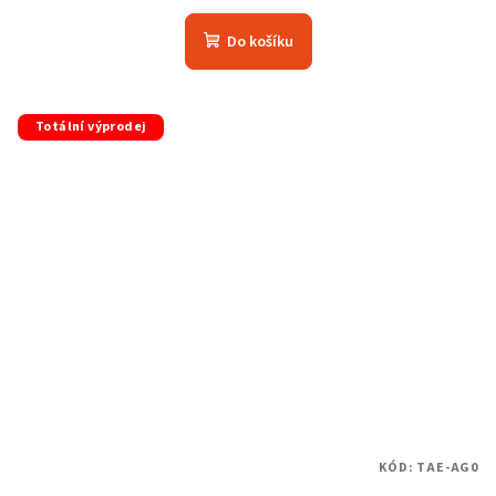
hodnocení
produktu
Do košíku
je
5,0
z
5
Totální výprodej
hvězdiček.
KÓD:
TAE-AG0