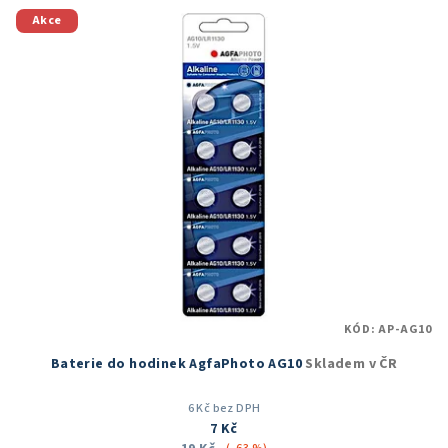
Akce
KÓD:
AP-AG10
Baterie do hodinek AgfaPhoto AG10
Skladem v ČR
6 Kč bez DPH
7 Kč