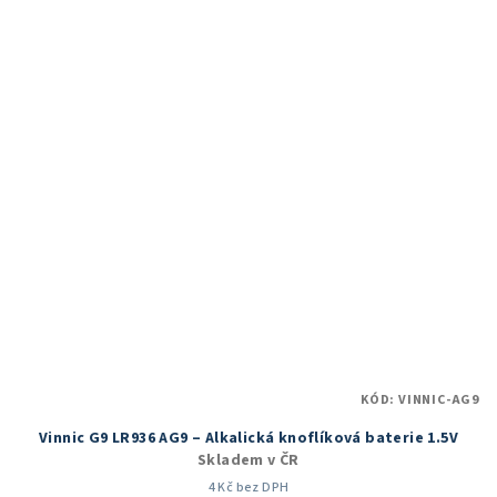
KÓD:
VINNIC-AG9
Vinnic G9 LR936 AG9 – Alkalická knoflíková baterie 1.5V
Skladem v ČR
4 Kč bez DPH