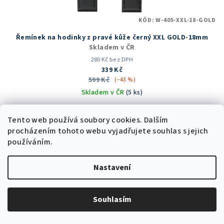
KÓD:
W-405-XXL-18-GOLD
Řemínek na hodinky z pravé kůže černý XXL GOLD-18mm
Skladem v ČR
280 Kč bez DPH
339 Kč
599 Kč
(–43 %)
Skladem v ČR
(5 ks)
Průměrné
hodnocení
Tento web používá soubory cookies. Dalším
produktu
procházením tohoto webu vyjadřujete souhlas s jejich
Do košíku
je
používáním.
5,0
z
Nastavení
5
Trvale nízká cena
hvězdiček.
Souhlasím