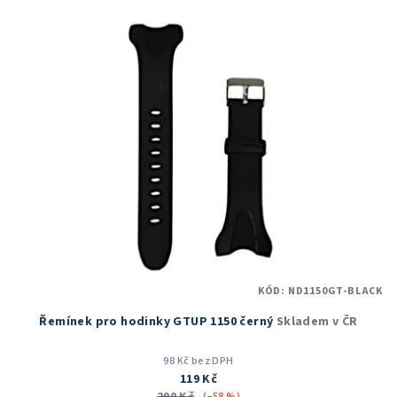
KÓD:
ND1150GT-BLACK
Řemínek pro hodinky GTUP 1150 černý
Skladem v ČR
98 Kč bez DPH
119 Kč
(–58 %)