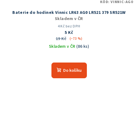
KÓD:
VINNIC-AG0
Baterie do hodinek Vinnic LR63 AG0 LR521 379 SR521W
Skladem v ČR
4 Kč bez DPH
5 Kč
19 Kč
(–73 %)
Skladem v ČR
(86 ks)
Průměrné
hodnocení
produktu
Do košíku
je
5,0
z
5
hvězdiček.