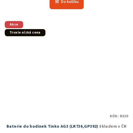
Do košíku
Akce
Trvale nízká cena
KÓD:
R520
Baterie do hodinek Tinko AG3 (LR736,GP392)
Skladem v ČR