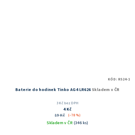
KÓD:
R524-1
Baterie do hodinek Tinko AG4 LR626
Skladem v ČR
3 Kč bez DPH
4 Kč
19 Kč
(–78 %)
Skladem v ČR
(346 ks)
Průměrné