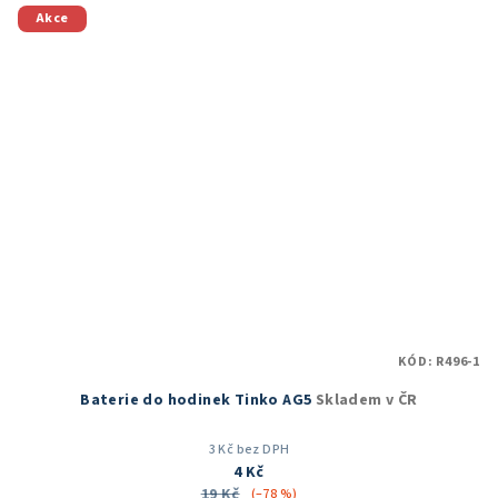
Akce
KÓD:
R496-1
Baterie do hodinek Tinko AG5
Skladem v ČR
3 Kč bez DPH
4 Kč
19 Kč
(–78 %)