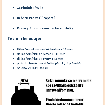
Zapínání:
Přezka
Určení:
Pro větší zápěstí
Otvory:
8 pro přesné nastavení délky
Technické údaje:
šířka řemínku u osiček hodinek 18 mm
délka řemínku s přezkou 110 mm
délka řemínku s otvory 133 mm
počet otvorů pro střelku přezky 8 průseků
baleno v LD-PE sáčku