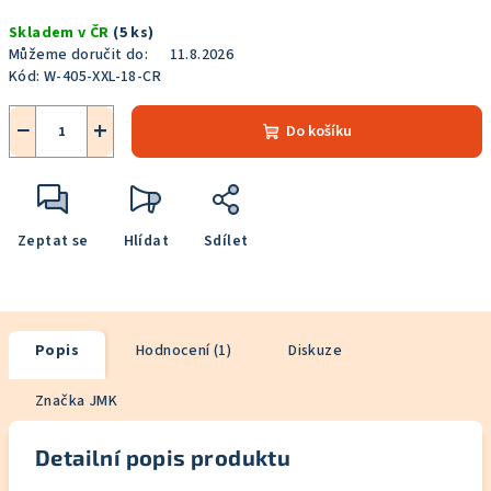
Měrná
Skladem v ČR
(5 ks)
cena:
Můžeme doručit do:
11.8.2026
Kód:
W-405-XXL-18-CR
−
+
Do košíku
Zeptat se
Hlídat
Sdílet
Popis
Hodnocení (1)
Diskuze
Značka
JMK
Detailní popis produktu