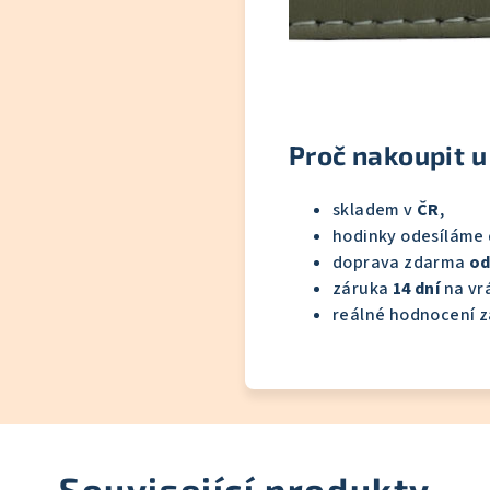
Proč nakoupit u
skladem v
ČR
,
hodinky odesíláme
doprava zdarma
od
záruka
14 dní
na vrá
reálné hodnocení z
Související produkty