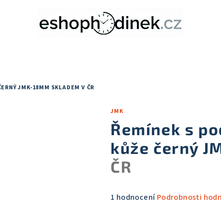
 ČERNÝ JMK-18MM
SKLADEM V ČR
JMK
Řemínek s po
kůže černý 
ČR
Průměrné
1 hodnocení
Podrobnosti hod
hodnocení
produktu