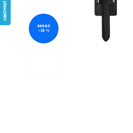
399 Kč
–25 %