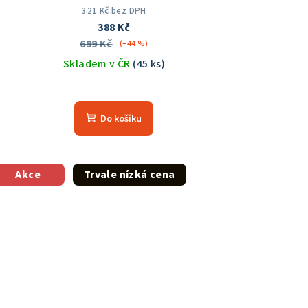
321 Kč bez DPH
388 Kč
699 Kč
(–44 %)
Skladem v ČR
(45 ks)
Do košíku
Akce
Trvale nízká cena