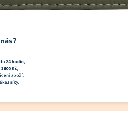
 nás?
 do
24 hodin
,
 1600 Kč
,
cení zboží,
ákazníky.