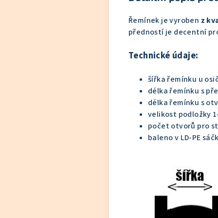
Řemínek je vyroben
z kv
předností je decentní pro
Technické údaje:
šířka řemínku u os
délka řemínku s př
délka řemínku s ot
velikost podložky 1
počet otvorů pro s
baleno v LD-PE sáč