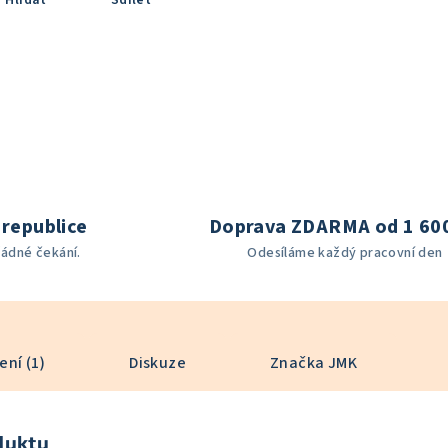
Hlídat
Sdílet
republice
Doprava ZDARMA od 1 60
žádné čekání.
Odesíláme každý pracovní den
ní (1)
Diskuze
Značka
JMK
duktu