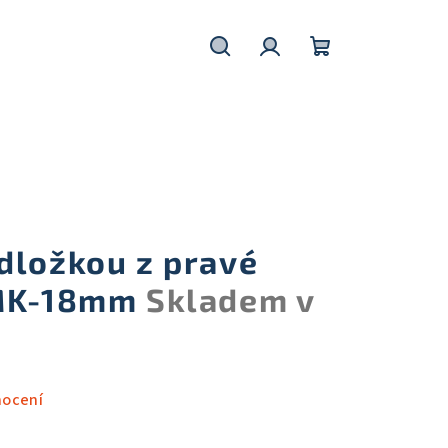
Hledat
Přihlášení
Nákupní
košík
dložkou z pravé
JMK-18mm
Skladem v
nocení