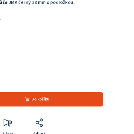
kůže
JMK černý 18 mm s podložkou.
%
Do košíku