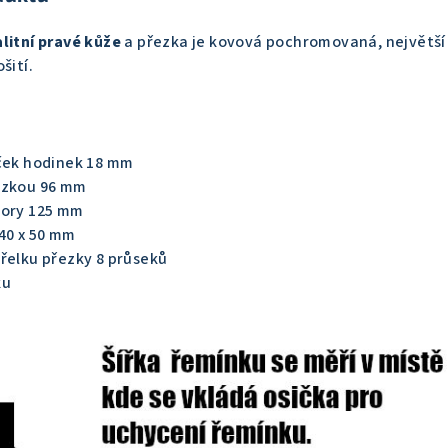
alitní pravé kůže
a přezka je kovová pochromovaná, největší
šití.
iček hodinek 18 mm
ezkou 96 mm
vory 125 mm
40 x 50 mm
třelku přezky 8 průseků
ku