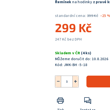
Řemínek
na hodinky
z pravé 
je
5,0
standardní cena:
399 Kč
–25 
z
299 Kč
5
hvězdiček.
247 Kč bez DPH
Měrná
cena:
Skladem v ČR
(4 ks)
Můžeme doručit do:
10.8.2026
Kód:
JMK-BH -5-18
−
+