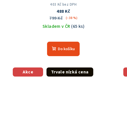
403 Kč bez DPH
488 Kč
799 Kč
(–38 %)
Skladem v ČR
(65 ks)
Průměrné
hodnocení
Do košíku
produktu
je
5,0
z
Akce
Trvale nízká cena
5
hvězdiček.