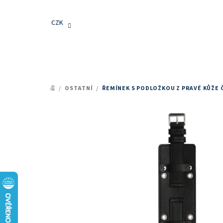
Přejít
na
CZK
obsah
/
OSTATNÍ
/
ŘEMÍNEK S PODLOŽKOU Z PRAVÉ KŮŽE
DOMŮ