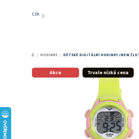
Přejít
na
CZK
obsah
/
HODINKY
/
DĚTSKÉ DIGITÁLNÍ HODINKY JNEW ŽLU
DOMŮ
Akce
Trvale nízká cena