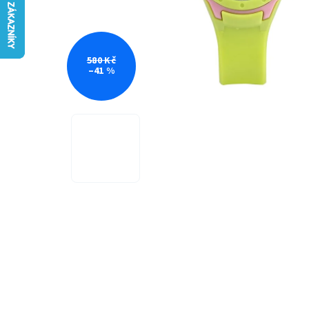
580 Kč
–41 %