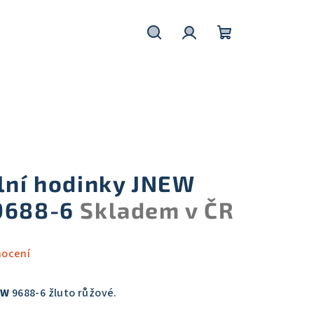
Hledat
Přihlášení
Nákupní
košík
ální hodinky JNEW
 9688-6
Skladem v ČR
nocení
EW
9688-6 žluto růžové.