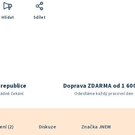
Hlídat
Sdílet
republice
Doprava ZDARMA od 1 60
žádné čekání.
Odesíláme každý pracovní den
ní (2)
Diskuze
Značka
JNEW