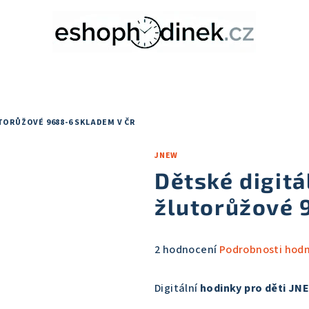
TORŮŽOVÉ 9688-6
SKLADEM V ČR
JNEW
Dětské digit
žlutorůžové
Průměrné
2 hodnocení
Podrobnosti hod
hodnocení
produktu
Digitální
hodinky pro děti JN
je