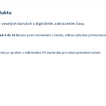
duktu
 veselých barvách s digitálním zobrazením času.
od 4 do 14 let
pro první seznámení s časem, velkou výhodou je hmotnos
ínek je vyroben z měkčeného PU materiálu pro velmi pohodlné nošení.