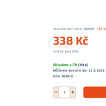
5,0
z
5
hvězdiček.
standardní cena:
580 Kč
–41 
338 Kč
279 Kč bez DPH
Měrná
cena:
Skladem v ČR
(9 ks)
Můžeme doručit do:
11.8.2026
Kód:
9688-6
−
+