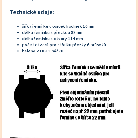
Technické údaje:
šířka řemínku u osiček hodinek 16 mm
délka řemínku s přezkou 88 mm
délka řemínku s otvory 114 mm
počet otvorů pro střelku přezky 6 průseků
baleno v LD-PE sáčku