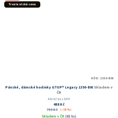
hvězdiček.
Trvale nízká cena
KÓD:
1350-BW
Pánské, dámské hodinky GTUP® Legacy 1350-BW
Skladem v
ČR
403 Kč bez DPH
488 Kč
799 Kč
(–38 %)
Skladem v ČR
(65 ks)