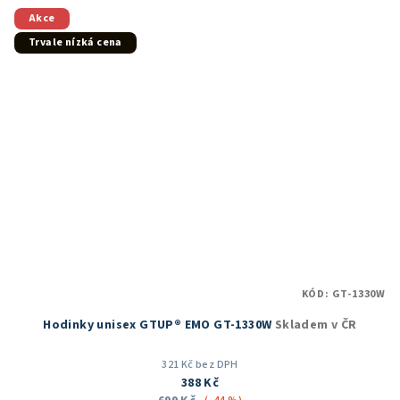
Akce
Trvale nízká cena
KÓD:
GT-1330W
Hodinky unisex GTUP® EMO GT-1330W
Skladem v ČR
321 Kč bez DPH
388 Kč