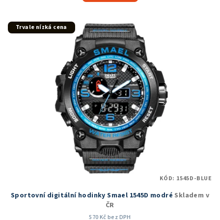
Trvale nízká cena
KÓD:
1545D-BLUE
Sportovní digitální hodinky Smael 1545D modré
Skladem v
ČR
570 Kč bez DPH