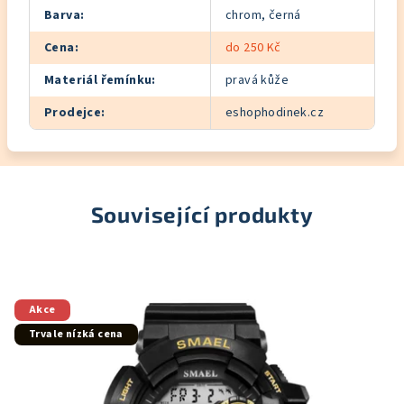
Barva
:
chrom, černá
Cena
:
do 250 Kč
Materiál řemínku
:
pravá kůže
Prodejce
:
eshophodinek.cz
Související produkty
Akce
Trvale nízká cena