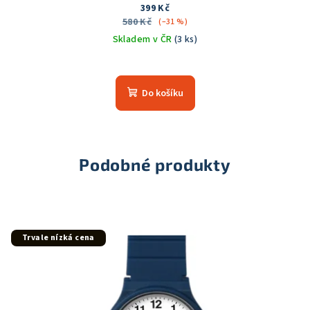
399 Kč
580 Kč
(–31 %)
Skladem v ČR
(3 ks)
Průměrné
hodnocení
produktu
Do košíku
je
5,0
z
5
hvězdiček.
Podobné produkty
Trvale nízká cena