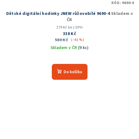
KÓD:
9690-4
Dětské digitální hodinky JNEW růžovobílé 9690-4
Skladem v
ČR
279 Kč bez DPH
338 Kč
580 Kč
(–41 %)
Skladem v ČR
(9 ks)
Průměrné
hodnocení
produktu
Do košíku
je
5,0
z
5
hvězdiček.