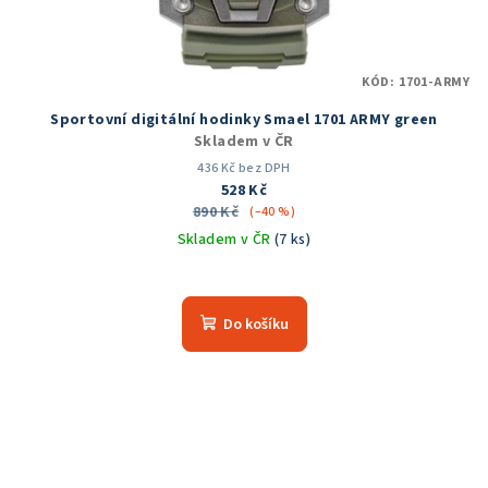
KÓD:
1701-ARMY
Sportovní digitální hodinky Smael 1701 ARMY green
Skladem v ČR
436 Kč bez DPH
528 Kč
890 Kč
(–40 %)
Skladem v ČR
(7 ks)
Průměrné
hodnocení
produktu
Do košíku
je
5,0
z
5
hvězdiček.