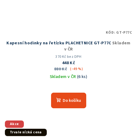
KÓD:
GT-P77C
Kapesní hodinky na řetízku PLACHETNICE GT-P77C
Skladem
v ČR
370 Kč bez DPH
448 Kč
880 Kč
(–49 %)
Skladem v ČR
(6 ks)
Průměrné
hodnocení
produktu
Do košíku
je
5,0
z
5
Akce
hvězdiček.
Trvale nízká cena