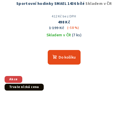
Sportovní hodinky SMAEL 1436 bílé
Skladem v ČR
412 Kč bez DPH
498 Kč
1 199 Kč
(–58 %)
Skladem v ČR
(7 ks)
Průměrné
hodnocení
produktu
Do košíku
je
5,0
z
5
Akce
hvězdiček.
Trvale nízká cena