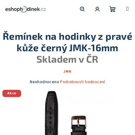
Přejít
na
obsah
Nákupní
Hledat
Přihlášení
Řemínek na hodinky z pravé
košík
kůže černý JMK-16mm
Skladem v ČR
JMK
Průměrné
Neohodnoceno
Podrobnosti hodnocení
hodnocení
Akce
produktu
je
0,0
z
5
hvězdiček.