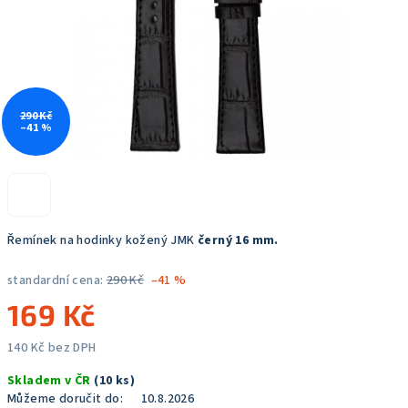
290 Kč
–41 %
Řemínek na hodinky kožený JMK
černý 16 mm.
standardní cena:
290 Kč
–41 %
169 Kč
140 Kč bez DPH
Měrná
Skladem v ČR
(10 ks)
cena:
Můžeme doručit do:
10.8.2026