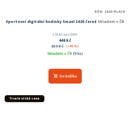
KÓD:
1620-BLACK
Sportovní digitální hodinky Smael 1620 černé
Skladem v ČR
370 Kč bez DPH
448 Kč
839 Kč
(–46 %)
Skladem v ČR
(9 ks)
Průměrné
hodnocení
produktu
Do košíku
je
5,0
z
5
Trvale nízká cena
hvězdiček.