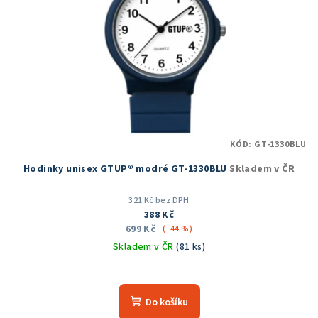
KÓD:
GT-1330BLU
Hodinky unisex GTUP® modré GT-1330BLU
Skladem v ČR
321 Kč bez DPH
388 Kč
699 Kč
(–44 %)
Skladem v ČR
(81 ks)
Průměrné
hodnocení
produktu
Do košíku
je