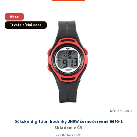
5,0
z
5
Akce
hvězdiček.
Trvale nízká cena
KÓD:
9690-1
Dětské digitální hodinky JNEW černočervené 9690-1
Skladem v ČR
279 Kč bez DPH