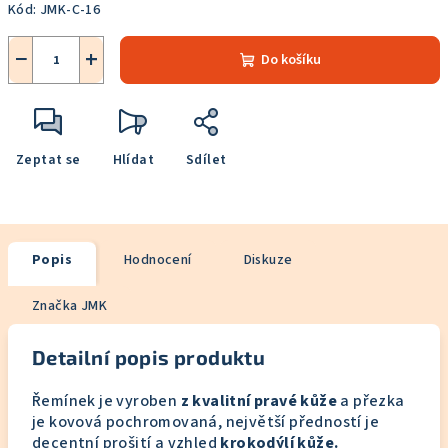
Kód:
JMK-C-16
−
+
Do košíku
Zeptat se
Hlídat
Sdílet
Popis
Hodnocení
Diskuze
Značka
JMK
Detailní popis produktu
Řemínek je vyroben
z kvalitní pravé kůže
a přezka
je kovová pochromovaná, největší předností je
decentní prošití a vzhled
krokodýlí kůže.