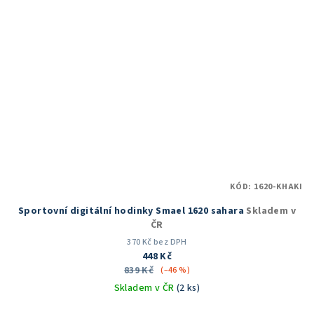
KÓD:
1620-KHAKI
Sportovní digitální hodinky Smael 1620 sahara
Skladem v
ČR
370 Kč bez DPH
448 Kč
839 Kč
(–46 %)
Skladem v ČR
(2 ks)
Průměrné