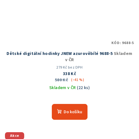
KÓD:
9688-5
Dětské digitální hodinky JNEW azurověbílé 9688-5
Skladem
v ČR
279 Kč bez DPH
338 Kč
580 Kč
(–41 %)
Skladem v ČR
(22 ks)
Průměrné
hodnocení
produktu
Do košíku
je
5,0
z
5
Akce