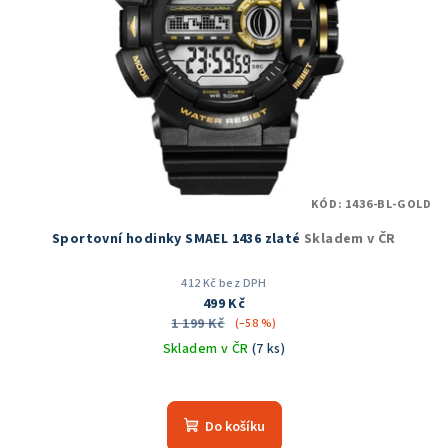
KÓD:
1436-BL-GOLD
Sportovní hodinky SMAEL 1436 zlaté
Skladem v ČR
412 Kč bez DPH
499 Kč
1 199 Kč
(–58 %)
Skladem v ČR
(7 ks)
Do košíku