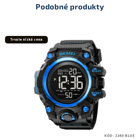
hvězdiček.
Podobné produkty
Trvale nízká cena
KÓD:
2140-BLUE