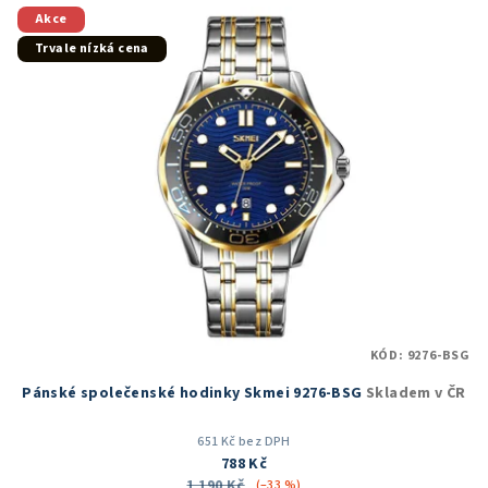
5
Akce
hvězdiček.
Trvale nízká cena
KÓD:
9276-BSG
Pánské společenské hodinky Skmei 9276-BSG
Skladem v ČR
651 Kč bez DPH
788 Kč
1 190 Kč
(–33 %)