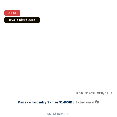
Akce
Trvale nízká cena
KÓD:
9140SILVER/BLUE
Pánské hodinky Skmei 9140SIBL
Skladem v ČR
660 Kč bez DPH