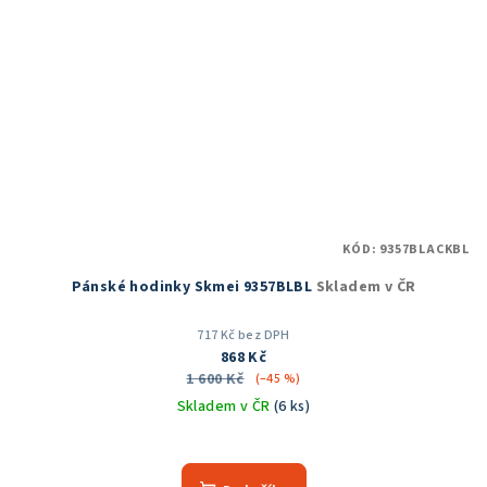
KÓD:
9357BLACKBL
Pánské hodinky Skmei 9357BLBL
Skladem v ČR
717 Kč bez DPH
868 Kč
1 600 Kč
(–45 %)
Skladem v ČR
(6 ks)
Průměrné
hodnocení
produktu