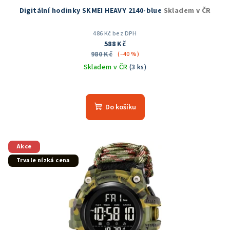
Digitální hodinky SKMEI HEAVY 2140-blue
Skladem v ČR
486 Kč bez DPH
588 Kč
980 Kč
(–40 %)
Skladem v ČR
(3 ks)
Průměrné
hodnocení
produktu
Do košíku
je
5,0
z
5
Akce
hvězdiček.
Trvale nízká cena