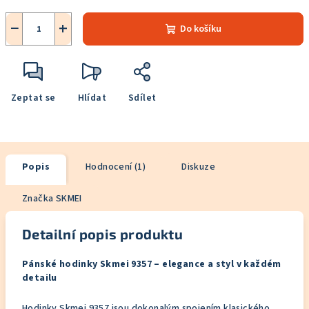
−
+
Do košíku
Zeptat se
Hlídat
Sdílet
Popis
Hodnocení (1)
Diskuze
Značka
SKMEI
Detailní popis produktu
Pánské hodinky Skmei 9357 – elegance a styl v každém
detailu
Hodinky Skmei 9357 jsou dokonalým spojením klasického