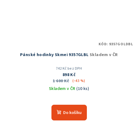
KÓD:
9357GOLDBL
Pánské hodinky Skmei 9357GLBL
Skladem v ČR
742 Kč bez DPH
898 Kč
1 600 Kč
(–43 %)
Skladem v ČR
(10 ks)
Průměrné
hodnocení
produktu
Do košíku
je
5,0
z
5