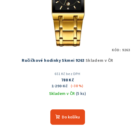
KÓD:
9263
Ručičkové hodinky Skmei 9263
Skladem v ČR
651 Kč bez DPH
788 Kč
1 290 Kč
(–38 %)
Skladem v ČR
(5 ks)
Průměrné
hodnocení
produktu
Do košíku
je
5,0
z