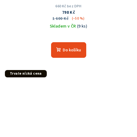
660 Kč bez DPH
798 Kč
1 600 Kč
(–50 %)
Skladem v ČR
(9 ks)
Průměrné
hodnocení
produktu
Do košíku
je
5,0
z
5
Trvale nízká cena
hvězdiček.