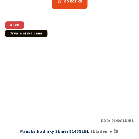
Do košíku
je
5,0
z
5
Akce
hvězdiček.
Trvale nízká cena
KÓD:
9140GLD/BL
Pánské hodinky Skmei 9140GLBL
Skladem v ČR