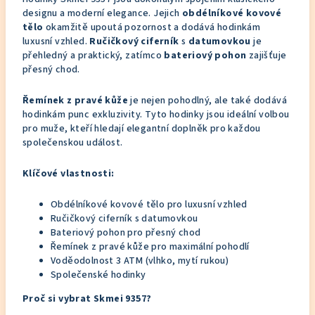
designu a moderní elegance. Jejich
obdélníkové kovové
tělo
okamžitě upoutá pozornost a dodává hodinkám
luxusní vzhled.
Ručičkový ciferník
s
datumovkou
je
přehledný a praktický, zatímco
bateriový pohon
zajišťuje
přesný chod.
Řemínek z pravé kůže
je nejen pohodlný, ale také dodává
hodinkám punc exkluzivity. Tyto hodinky jsou ideální volbou
pro muže, kteří hledají elegantní doplněk pro každou
společenskou událost.
Klíčové vlastnosti:
Obdélníkové kovové tělo pro luxusní vzhled
Ručičkový ciferník s datumovkou
Bateriový pohon pro přesný chod
Řemínek z pravé kůže pro maximální pohodlí
Voděodolnost 3 ATM (vlhko, mytí rukou)
Společenské hodinky
Proč si vybrat Skmei 9357?