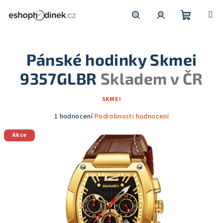
Přejít
na
obsah
Nákupní
Hledat
Přihlášení
Pánské hodinky Skmei
košík
9357GLBR
Skladem v ČR
SKMEI
Průměrné
1 hodnocení
Podrobnosti hodnocení
hodnocení
Akce
produktu
je
5,0
z
5
hvězdiček.