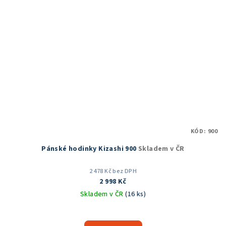
KÓD:
900
Pánské hodinky Kizashi 900
Skladem v ČR
2 478 Kč bez DPH
2 998 Kč
Skladem v ČR
(16 ks)
Průměrné
hodnocení