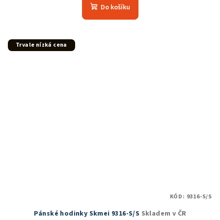
produktu
Do košíku
je
5,0
z
5
Trvale nízká cena
hvězdiček.
KÓD:
9316-S/S
Pánské hodinky Skmei 9316-S/S
Skladem v ČR