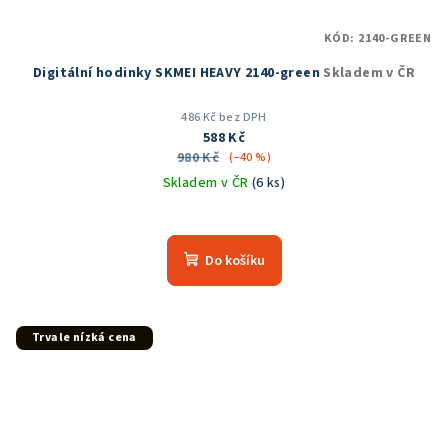
KÓD:
2140-GREEN
Digitální hodinky SKMEI HEAVY 2140-green
Skladem v ČR
486 Kč bez DPH
588 Kč
980 Kč
(–40 %)
Skladem v ČR
(6 ks)
Průměrné
hodnocení
produktu
Do košíku
je
5,0
z
5
Trvale nízká cena
hvězdiček.