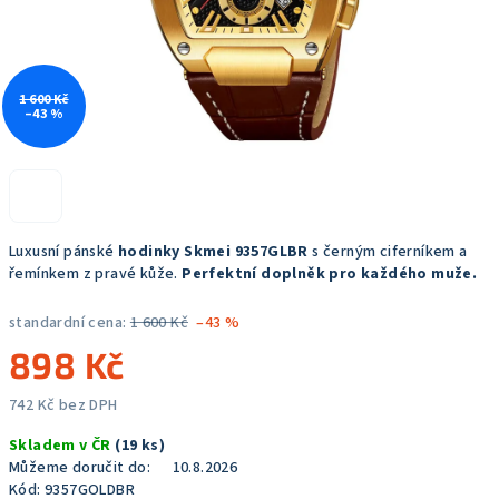
1 600 Kč
–43 %
Luxusní pánské
hodinky Skmei 9357GLBR
s černým ciferníkem a
řemínkem z pravé kůže.
Perfektní doplněk pro každého muže.
standardní cena:
1 600 Kč
–43 %
898 Kč
742 Kč bez DPH
Měrná
Skladem v ČR
(19 ks)
cena:
Můžeme doručit do:
10.8.2026
Kód:
9357GOLDBR