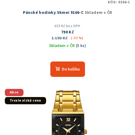
KÓD:
9166-C
Pánské hodinky Skmei 9166-C
Skladem v ČR
653 Kč bez DPH
790 Kč
1 190 Kč
(–33 %)
Skladem v ČR
(5 ks)
Průměrné
hodnocení
produktu
Do košíku
je
5,0
z
5
Akce
hvězdiček.
Trvale nízká cena