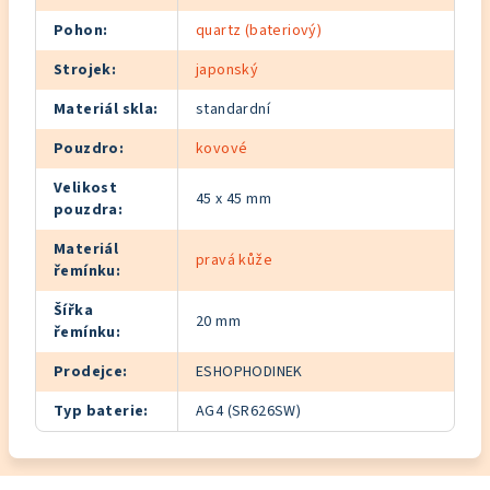
Pohon
:
quartz (bateriový)
Strojek
:
japonský
Materiál skla
:
standardní
Pouzdro
:
kovové
Velikost
45 x 45 mm
pouzdra
:
Materiál
pravá kůže
řemínku
:
Šířka
20 mm
řemínku
:
Prodejce
:
ESHOPHODINEK
Typ baterie
:
AG4 (SR626SW)