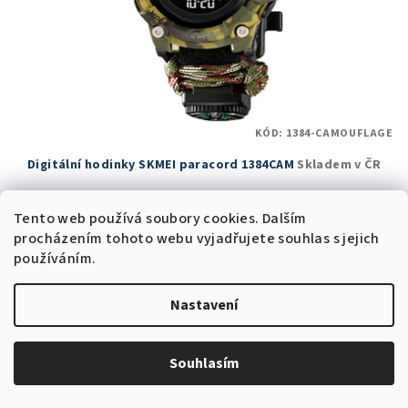
KÓD:
1384-CAMOUFLAGE
Digitální hodinky SKMEI paracord 1384CAM
Skladem v ČR
436 Kč bez DPH
Tento web používá soubory cookies. Dalším
528 Kč
procházením tohoto webu vyjadřujete souhlas s jejich
980 Kč
(–46 %)
používáním.
Skladem v ČR
(7 ks)
Průměrné
Nastavení
hodnocení
produktu
Do košíku
je
Souhlasím
5,0
z
5
Akce