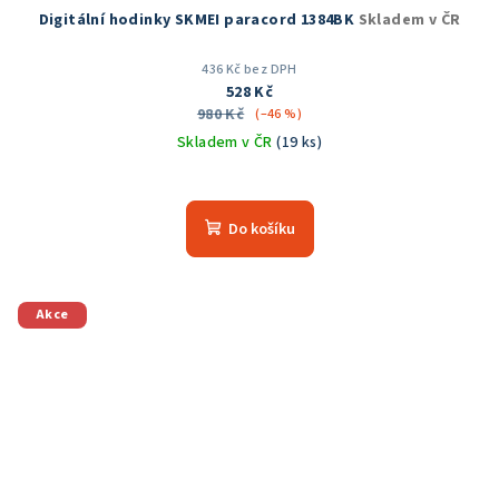
Digitální hodinky SKMEI paracord 1384BK
Skladem v ČR
436 Kč bez DPH
528 Kč
980 Kč
(–46 %)
Skladem v ČR
(19 ks)
Průměrné
hodnocení
produktu
Do košíku
je
5,0
z
5
Akce
hvězdiček.