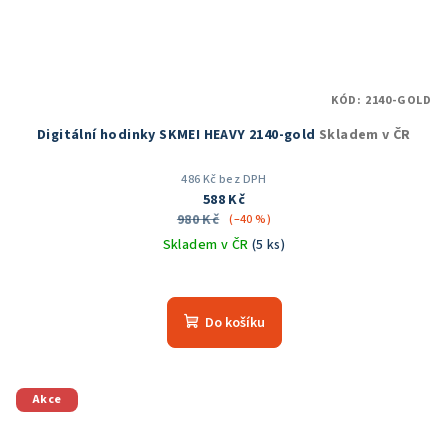
KÓD:
2140-GOLD
Digitální hodinky SKMEI HEAVY 2140-gold
Skladem v ČR
486 Kč bez DPH
588 Kč
980 Kč
(–40 %)
Skladem v ČR
(5 ks)
Průměrné
hodnocení
produktu
Do košíku
je
5,0
z
5
Akce
hvězdiček.