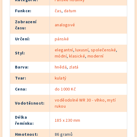
Kategorie
:
Pánské hodinky
Funkce
:
čas
,
datum
Zobrazení
analogové
času
:
Určení
:
pánské
elegantní
,
luxusní
,
společenské
,
Styl
:
módní
,
klasické
,
moderní
Barva
:
hnědá
,
zlatá
Tvar
:
kulatý
Cena
:
do 1000 Kč
voděodolné WR 30 - vlhko, mytí
Vodotěsnost
:
rukou
Délka
185 x 230 mm
řemínku
:
Hmotnost
:
86 gramů