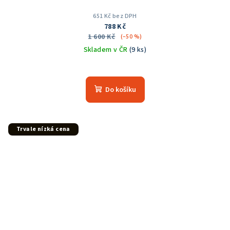
651 Kč bez DPH
788 Kč
1 600 Kč
(–50 %)
Skladem v ČR
(9 ks)
Do košíku
Trvale nízká cena