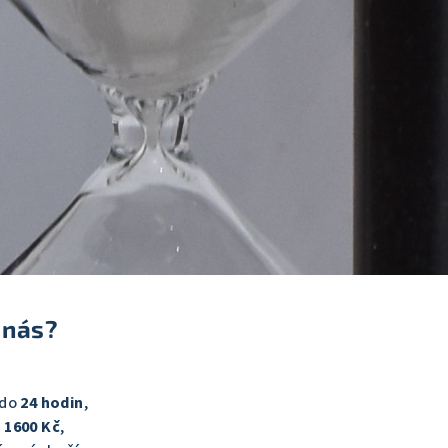
 nás?
 do
24 hodin
,
 1600 Kč
,