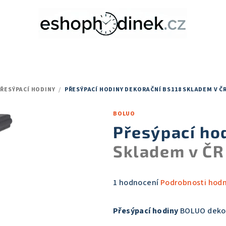
ŘESÝPACÍ HODINY
/
PŘESÝPACÍ HODINY DEKORAČNÍ BS118
SKLADEM V Č
BOLUO
Přesýpací ho
Skladem v ČR
Průměrné
1 hodnocení
Podrobnosti hod
hodnocení
produktu
Přesýpací hodiny
BOLUO dekor
je