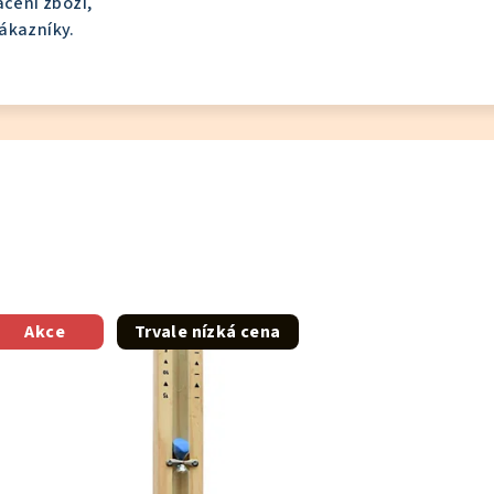
cení zboží,
ákazníky.
Akce
Trvale nízká cena