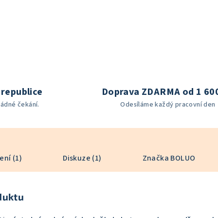
republice
Doprava ZDARMA od 1 60
žádné čekání.
Odesíláme každý pracovní den
ní (1)
Diskuze (1)
Značka
BOLUO
duktu