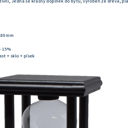
ivní, Jedná se krásný doplněk do bytu, vyroben ze dřeva, pl
x80 mm
/- 15%
st + sklo + písek