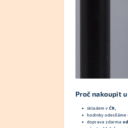
Proč nakoupit u
skladem v
ČR
,
hodinky odesíláme
doprava zdarma
od