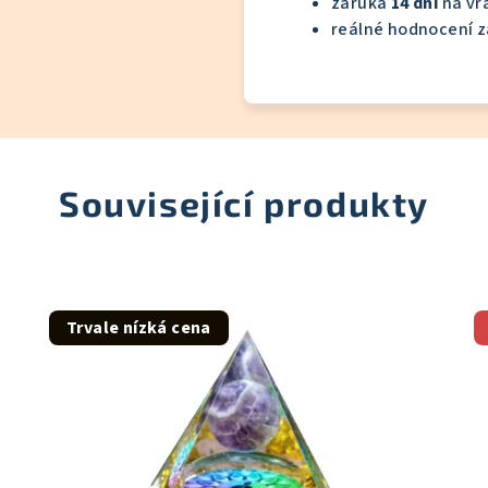
záruka
14 dní
na vrá
reálné hodnocení z
Související produkty
Trvale nízká cena