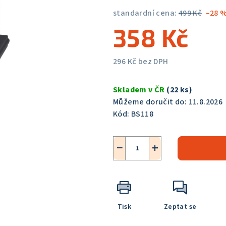
5,0
standardní cena:
499 Kč
–28 
z
358 Kč
5
hvězdiček.
296 Kč bez DPH
Měrná
cena:
Skladem v ČR
(22 ks)
Můžeme doručit do:
11.8.2026
Kód:
BS118
−
+
Tisk
Zeptat se