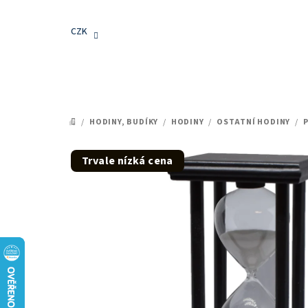
Přejít
na
CZK
obsah
/
HODINY, BUDÍKY
/
HODINY
/
OSTATNÍ HODINY
/
P
DOMŮ
Trvale nízká cena