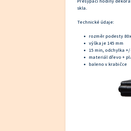
Přesýpací hodiny dekorat
skla.
Technické údaje:
rozměr podesty 80
výška je 145 mm
15 min, odchylka +
materiál dřevo + pla
baleno v krabičce