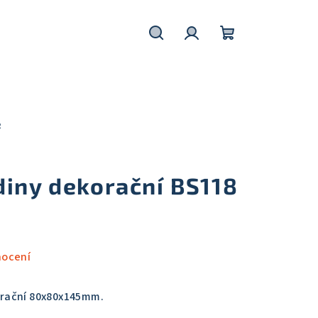
Hledat
Přihlášení
Nákupní
košík
R
diny dekorační BS118
nocení
ační 80x80x145mm.