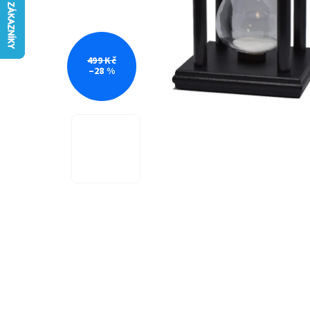
499 Kč
–28 %