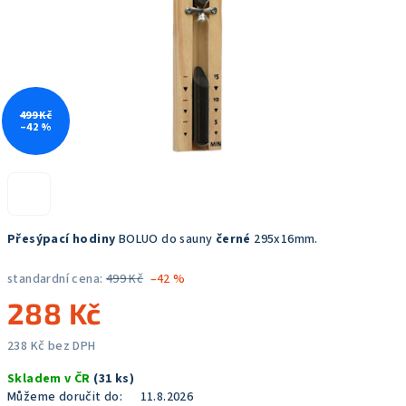
499 Kč
–42 %
Přesýpací hodiny
BOLUO do sauny
černé
295x16mm.
standardní cena:
499 Kč
–42 %
288 Kč
238 Kč bez DPH
Měrná
Skladem v ČR
(31 ks)
cena:
Můžeme doručit do:
11.8.2026