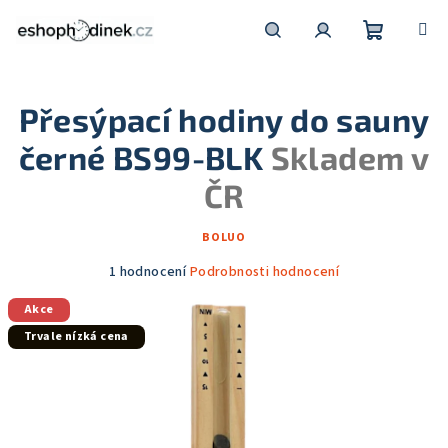
Přejít
na
obsah
Nákupní
Hledat
Přihlášení
Přesýpací hodiny do sauny
košík
černé BS99-BLK
Skladem v
ČR
BOLUO
Průměrné
1 hodnocení
Podrobnosti hodnocení
hodnocení
Akce
produktu
je
Trvale nízká cena
5,0
z
5
hvězdiček.