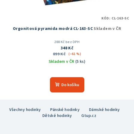
KÓD:
CL-163-SC
Orgonitová pyramida modrá CL-163-SC
Skladem v ČR
288 Kč bez DPH
348 Kč
899 Kč
(–61 %)
Skladem v ČR
(5 ks)
Průměrné
hodnocení
produktu
Do košíku
je
5,0
z
Z
5
Všechny hodinky
Pánské hodinky
Dámské hodinky
á
hvězdiček.
Dětské hodinky
Gtup.cz
p
a