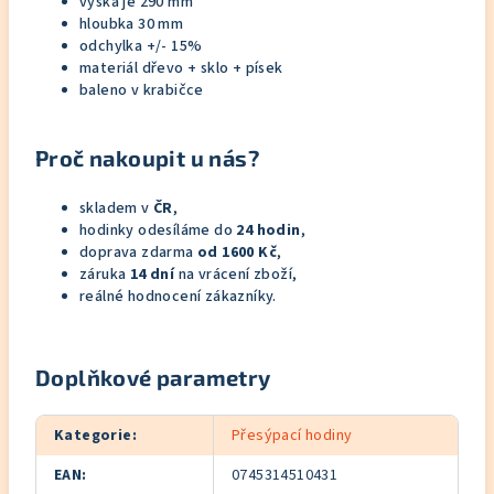
výška je 290 mm
hloubka 30 mm
odchylka +/- 15%
materiál dřevo + sklo + písek
baleno v krabičce
Proč nakoupit u nás?
skladem v
ČR
,
hodinky odesíláme do
24 hodin
,
doprava zdarma
od 1600 Kč
,
záruka
14 dní
na vrácení zboží,
reálné hodnocení zákazníky.
Doplňkové parametry
Kategorie
:
Přesýpací hodiny
EAN
:
0745314510431