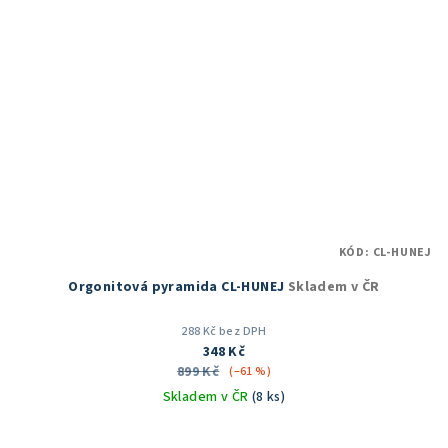
KÓD:
CL-HUNEJ
Orgonitová pyramida CL-HUNEJ
Skladem v ČR
288 Kč bez DPH
348 Kč
899 Kč
(–61 %)
Skladem v ČR
(8 ks)
Průměrné