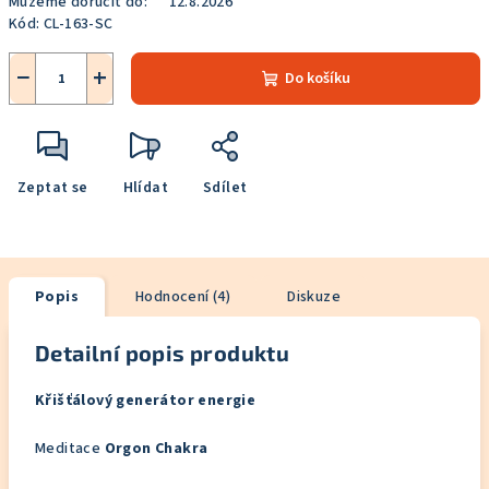
Můžeme doručit do:
12.8.2026
Kód:
CL-163-SC
−
+
Do košíku
Zeptat se
Hlídat
Sdílet
Popis
Hodnocení (4)
Diskuze
Detailní popis produktu
Křišťálový generátor energie
Meditace
Orgon Chakra