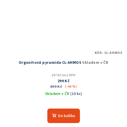
KÓD:
CL-AHMOS
Orgonitová pyramida CL-AHMOS
Skladem v ČR
247 Kč bez DPH
299 Kč
899 Kč
(–66 %)
Skladem v ČR
(10 ks)
Průměrné
hodnocení
produktu
Do košíku
je
5,0