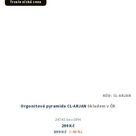
5
Trvale nízká cena
hvězdiček.
KÓD:
CL-ARJAN
Orgonitová pyramida CL-ARJAN
Skladem v ČR
247 Kč bez DPH
299 Kč
899 Kč
(–66 %)