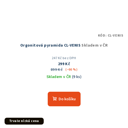
KÓD:
CL-VENIS
Orgonitová pyramida CL-VENIS
Skladem v ČR
247 Kč bez DPH
299 Kč
899 Kč
(–66 %)
Skladem v ČR
(9 ks)
Průměrné
hodnocení
produktu
Do košíku
je
5,0
z
5
Trvale nízká cena
hvězdiček.