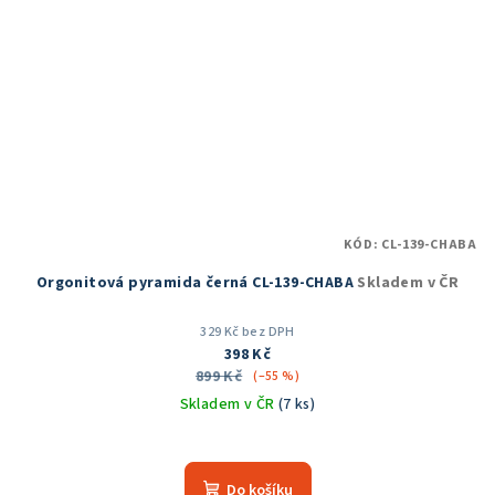
KÓD:
CL-139-CHABA
Orgonitová pyramida černá CL-139-CHABA
Skladem v ČR
329 Kč bez DPH
398 Kč
899 Kč
(–55 %)
Skladem v ČR
(7 ks)
Průměrné
hodnocení
produktu
Do košíku