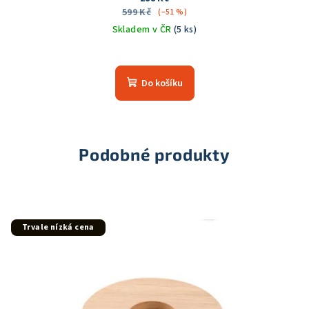
599 Kč
(–51 %)
Skladem v ČR
(5 ks)
Průměrné
hodnocení
produktu
Do košíku
je
5,0
z
5
hvězdiček.
Podobné produkty
Trvale nízká cena