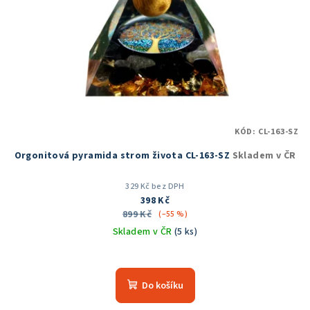
KÓD:
CL-163-SZ
Orgonitová pyramida strom života CL-163-SZ
Skladem v ČR
329 Kč bez DPH
398 Kč
899 Kč
(–55 %)
Skladem v ČR
(5 ks)
Průměrné
hodnocení
produktu
Do košíku
je
5,0