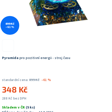
899 Kč
–61 %
Pyramida
pro pozitivní energii - stroj času
standardní cena:
899 Kč
–61 %
348 Kč
288 Kč bez DPH
Měrná
Skladem v ČR
(5 ks)
cena: