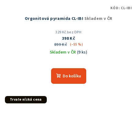
KÓD:
CL-IBI
Orgonitová pyramida CL-IBI
Skladem v ČR
329 Kč bez DPH
398 Kč
899 Kč
(–55 %)
Skladem v ČR
(9 ks)
Průměrné
hodnocení
produktu
Do košíku
je
5,0
z
5
Trvale nízká cena
hvězdiček.