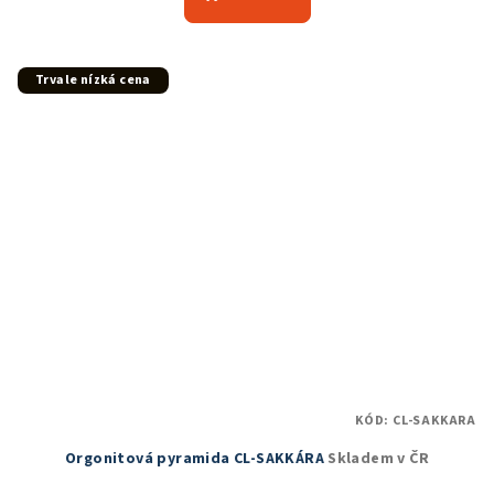
je
5,0
z
5
Trvale nízká cena
hvězdiček.
KÓD:
CL-SAKKARA
Orgonitová pyramida CL-SAKKÁRA
Skladem v ČR