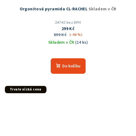
Orgonitová pyramida CL-RACHEL
Skladem v ČR
247 Kč bez DPH
299 Kč
899 Kč
(–66 %)
Skladem v ČR
(14 ks)
Průměrné
hodnocení
produktu
Do košíku
je
5,0
z
5
Trvale nízká cena
hvězdiček.