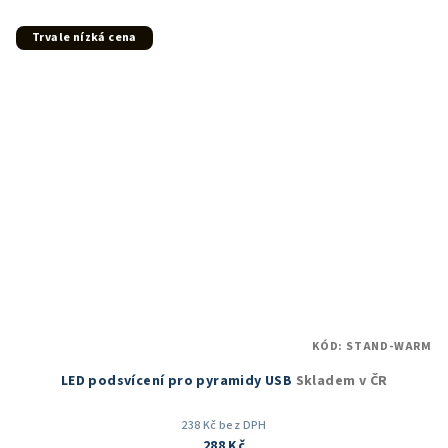
z
5
Trvale nízká cena
hvězdiček.
KÓD:
STAND-WARM
LED podsvícení pro pyramidy USB
Skladem v ČR
238 Kč bez DPH
288 Kč