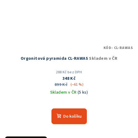
KÓD:
CL-RAWAS
Orgonitová pyramida CL-RAWAS
Skladem v ČR
288 Kč bez DPH
348 Kč
899 Kč
(–61 %)
Skladem v ČR
(5 ks)
Průměrné
hodnocení
produktu
Do košíku
je
5,0
z