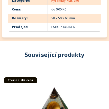
Kategorie
:
Pyramidy klasické
Cena
:
do 500 Kč
Rozměry
:
50 x 50 x 60 mm
Prodejce
:
ESHOPHODINEK
Související produkty
Trvale nízká cena