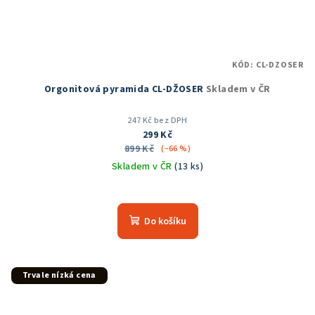
KÓD:
CL-DZOSER
Orgonitová pyramida CL-DŽOSER
Skladem v ČR
247 Kč bez DPH
299 Kč
899 Kč
(–66 %)
Skladem v ČR
(13 ks)
Průměrné
hodnocení
produktu
Do košíku
je
5,0
z
5
Trvale nízká cena
hvězdiček.