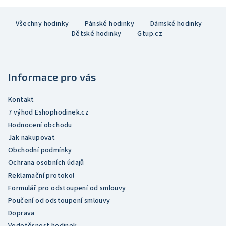
z
Z
5
Všechny hodinky
Pánské hodinky
Dámské hodinky
á
hvězdiček.
Dětské hodinky
Gtup.cz
p
a
t
Informace pro vás
í
Kontakt
7 výhod Eshophodinek.cz
Hodnocení obchodu
Jak nakupovat
Obchodní podmínky
Ochrana osobních údajů
Reklamační protokol
Formulář pro odstoupení od smlouvy
Poučení od odstoupení smlouvy
Doprava