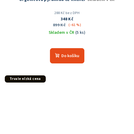
288 Kč bez DPH
348 Kč
899 Kč
(–61 %)
Skladem v ČR
(5 ks)
Průměrné
hodnocení
produktu
Do košíku
je
5,0
z
5
Trvale nízká cena
hvězdiček.