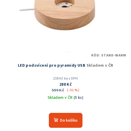
KÓD:
STAND-WARM
LED podsvícení pro pyramidy USB
Skladem v ČR
238 Kč bez DPH
288 Kč
599 Kč
(–51 %)
Skladem v ČR
(5 ks)
Průměrné
hodnocení
produktu
Do košíku
je
5,0