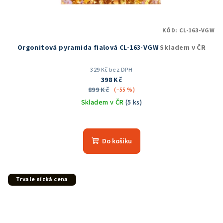
KÓD:
CL-163-VGW
Orgonitová pyramida fialová CL-163-VGW
Skladem v ČR
329 Kč bez DPH
398 Kč
899 Kč
(–55 %)
Skladem v ČR
(5 ks)
Průměrné
hodnocení
produktu
Do košíku
je
5,0
z
5
Trvale nízká cena
hvězdiček.