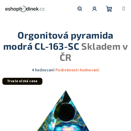
Přejít
na
obsah
Nákupní
Hledat
Přihlášení
Orgonitová pyramida
košík
modrá CL-163-SC
Skladem v
ČR
Průměrné
4 hodnocení
Podrobnosti hodnocení
hodnocení
Trvale nízká cena
produktu
je
5,0
z
5
hvězdiček.