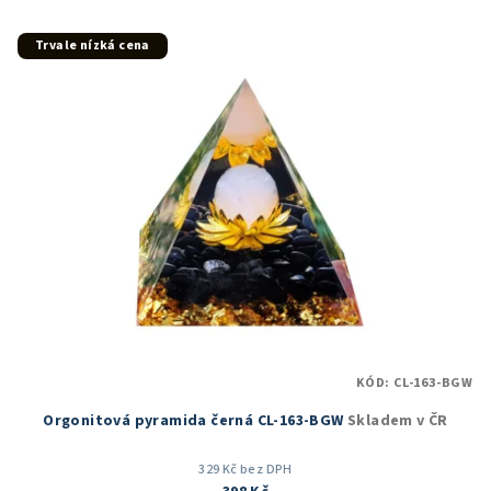
z
5
Trvale nízká cena
hvězdiček.
KÓD:
CL-163-BGW
Orgonitová pyramida černá CL-163-BGW
Skladem v ČR
329 Kč bez DPH