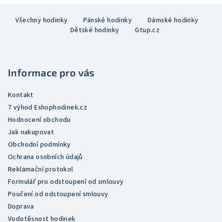
z
Z
5
Všechny hodinky
Pánské hodinky
Dámské hodinky
á
hvězdiček.
Dětské hodinky
Gtup.cz
p
a
t
Informace pro vás
í
Kontakt
7 výhod Eshophodinek.cz
Hodnocení obchodu
Jak nakupovat
Obchodní podmínky
Ochrana osobních údajů
Reklamační protokol
Formulář pro odstoupení od smlouvy
Poučení od odstoupení smlouvy
Doprava
Vodotěsnost hodinek