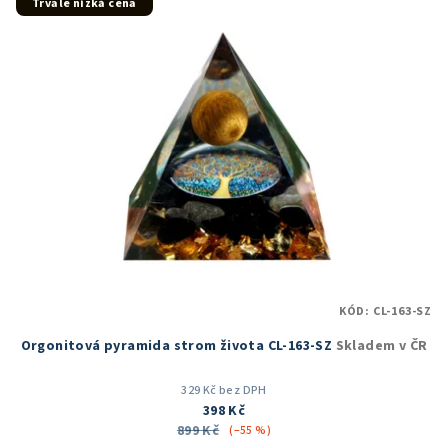
5
Trvale nízká cena
hvězdiček.
KÓD:
CL-163-SZ
Orgonitová pyramida strom života CL-163-SZ
Skladem v ČR
329 Kč bez DPH
398 Kč
899 Kč
(–55 %)