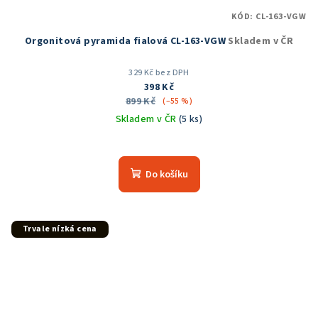
KÓD:
CL-163-VGW
Orgonitová pyramida fialová CL-163-VGW
Skladem v ČR
329 Kč bez DPH
398 Kč
899 Kč
(–55 %)
Skladem v ČR
(5 ks)
Průměrné
hodnocení
produktu
Do košíku
je
5,0
z
5
Trvale nízká cena
hvězdiček.