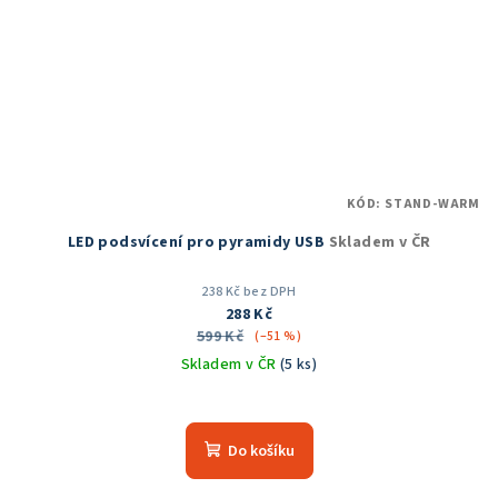
KÓD:
STAND-WARM
LED podsvícení pro pyramidy USB
Skladem v ČR
238 Kč bez DPH
288 Kč
599 Kč
(–51 %)
Skladem v ČR
(5 ks)
Průměrné
hodnocení
produktu
Do košíku
je
5,0