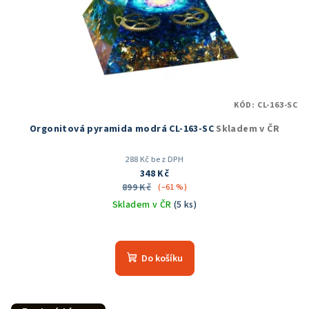
KÓD:
CL-163-SC
Orgonitová pyramida modrá CL-163-SC
Skladem v ČR
288 Kč bez DPH
348 Kč
899 Kč
(–61 %)
Skladem v ČR
(5 ks)
Průměrné
hodnocení
produktu
Do košíku
je
5,0
z