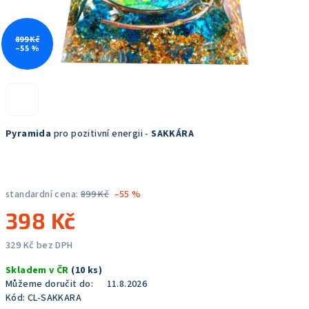
899 Kč
–55 %
Pyramida
pro pozitivní energii -
SAKKÁRA
standardní cena:
899 Kč
–55 %
398 Kč
329 Kč bez DPH
Měrná
Skladem v ČR
(10 ks)
cena:
Můžeme doručit do:
11.8.2026
Kód:
CL-SAKKARA