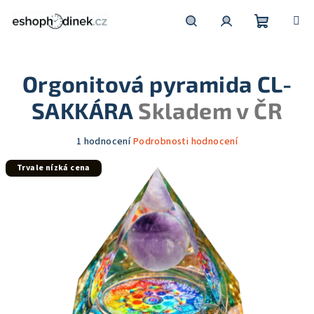
Přejít
na
obsah
Nákupní
Hledat
Přihlášení
Orgonitová pyramida CL-
košík
SAKKÁRA
Skladem v ČR
Průměrné
1 hodnocení
Podrobnosti hodnocení
hodnocení
Trvale nízká cena
produktu
je
5,0
z
5
hvězdiček.