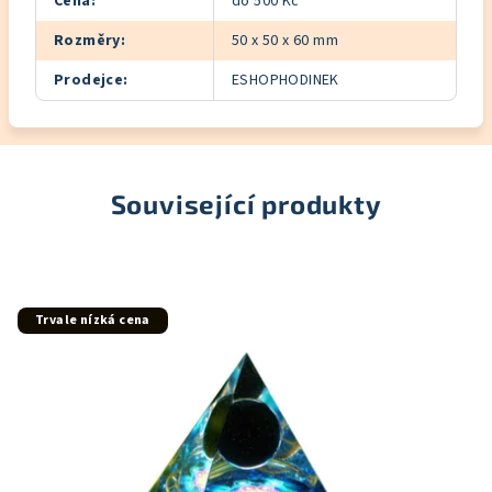
Cena
:
do 500 Kč
Rozměry
:
50 x 50 x 60 mm
Prodejce
:
ESHOPHODINEK
Související produkty
Trvale nízká cena