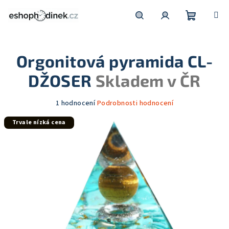
Přejít
na
obsah
Nákupní
Hledat
Přihlášení
Orgonitová pyramida CL-
košík
DŽOSER
Skladem v ČR
Průměrné
1 hodnocení
Podrobnosti hodnocení
hodnocení
Trvale nízká cena
produktu
je
5,0
z
5
hvězdiček.