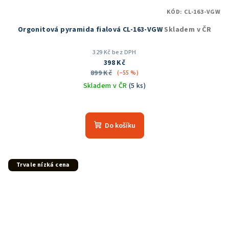
KÓD:
CL-163-VGW
Orgonitová pyramida fialová CL-163-VGW
Skladem v ČR
329 Kč bez DPH
398 Kč
899 Kč
(–55 %)
Skladem v ČR
(5 ks)
Průměrné
hodnocení
produktu
Do košíku
je
5,0
z
5
Trvale nízká cena
hvězdiček.