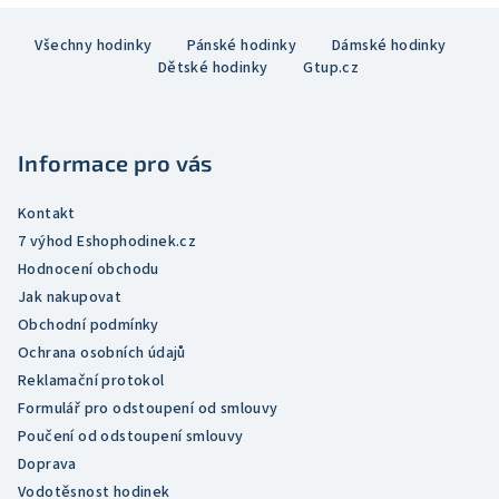
z
Z
5
Všechny hodinky
Pánské hodinky
Dámské hodinky
á
hvězdiček.
Dětské hodinky
Gtup.cz
p
a
t
Informace pro vás
í
Kontakt
7 výhod Eshophodinek.cz
Hodnocení obchodu
Jak nakupovat
Obchodní podmínky
Ochrana osobních údajů
Reklamační protokol
Formulář pro odstoupení od smlouvy
Poučení od odstoupení smlouvy
Doprava
Vodotěsnost hodinek