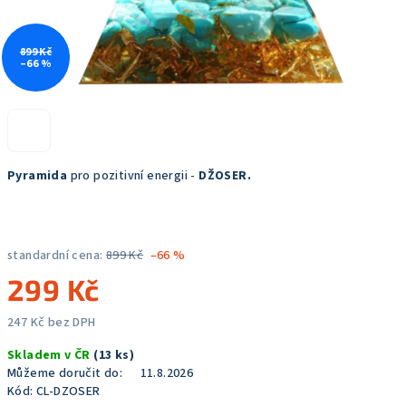
899 Kč
–66 %
Pyramida
pro pozitivní energii -
DŽOSER.
standardní cena:
899 Kč
–66 %
299 Kč
247 Kč bez DPH
Měrná
Skladem v ČR
(13 ks)
cena:
Můžeme doručit do:
11.8.2026
Kód:
CL-DZOSER