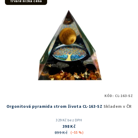
5
Trvale nízká cena
hvězdiček.
KÓD:
CL-163-SZ
Orgonitová pyramida strom života CL-163-SZ
Skladem v ČR
329 Kč bez DPH
398 Kč
899 Kč
(–55 %)