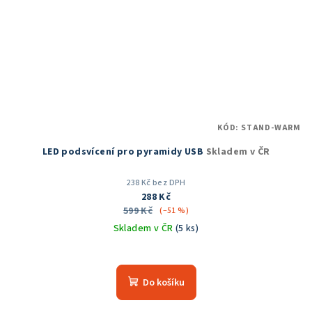
KÓD:
STAND-WARM
LED podsvícení pro pyramidy USB
Skladem v ČR
238 Kč bez DPH
288 Kč
599 Kč
(–51 %)
Skladem v ČR
(5 ks)
Průměrné
hodnocení
produktu
Do košíku
je
5,0