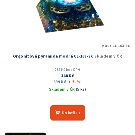
KÓD:
CL-163-SC
Orgonitová pyramida modrá CL-163-SC
Skladem v ČR
288 Kč bez DPH
348 Kč
899 Kč
(–61 %)
Skladem v ČR
(5 ks)
Průměrné
hodnocení
produktu
Do košíku
je
5,0
z