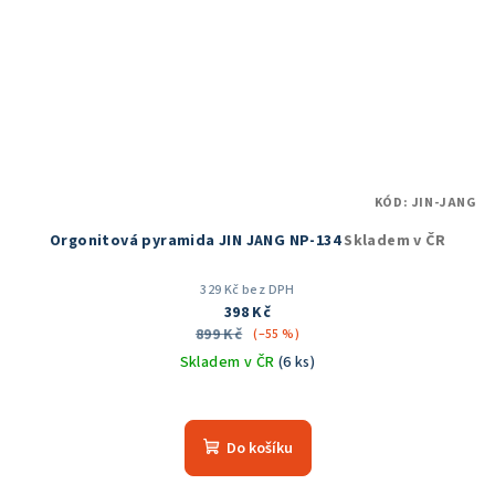
KÓD:
JIN-JANG
Orgonitová pyramida JIN JANG NP-134
Skladem v ČR
329 Kč bez DPH
398 Kč
899 Kč
(–55 %)
Skladem v ČR
(6 ks)
Průměrné
hodnocení
produktu
Do košíku
je
5,0