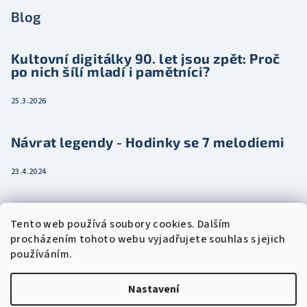
Blog
Kultovní digitálky 90. let jsou zpět: Proč
po nich šílí mladí i pamětníci?
25.3.2026
Návrat legendy - Hodinky se 7 melodiemi
23.4.2024
Jak vybrat dámské hodinky pro ženu třeba
Tento web používá soubory cookies. Dalším
jako dárek
procházením tohoto webu vyjadřujete souhlas s jejich
používáním.
15.2.2024
Nastavení