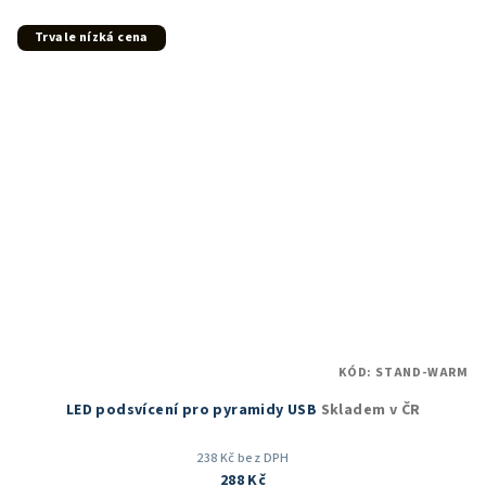
z
5
Trvale nízká cena
hvězdiček.
KÓD:
STAND-WARM
LED podsvícení pro pyramidy USB
Skladem v ČR
238 Kč bez DPH
288 Kč