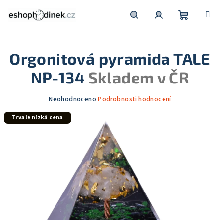
Přejít
na
obsah
Nákupní
Hledat
Přihlášení
Orgonitová pyramida TALE
košík
NP-134
Skladem v ČR
Průměrné
Neohodnoceno
Podrobnosti hodnocení
hodnocení
Trvale nízká cena
produktu
je
0,0
z
5
hvězdiček.