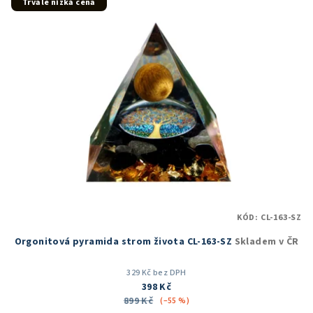
5
Trvale nízká cena
hvězdiček.
KÓD:
CL-163-SZ
Orgonitová pyramida strom života CL-163-SZ
Skladem v ČR
329 Kč bez DPH
398 Kč
899 Kč
(–55 %)