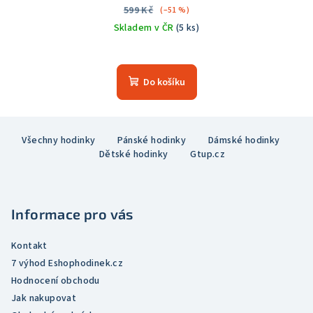
599 Kč
(–51 %)
Skladem v ČR
(5 ks)
Průměrné
hodnocení
produktu
Do košíku
je
5,0
z
Z
5
Všechny hodinky
Pánské hodinky
Dámské hodinky
á
hvězdiček.
Dětské hodinky
Gtup.cz
p
a
t
Informace pro vás
í
Kontakt
7 výhod Eshophodinek.cz
Hodnocení obchodu
Jak nakupovat