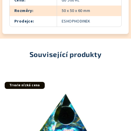
Cena
:
do 500 Kč
Rozměry
:
50 x 50 x 60 mm
Prodejce
:
ESHOPHODINEK
Související produkty
Trvale nízká cena