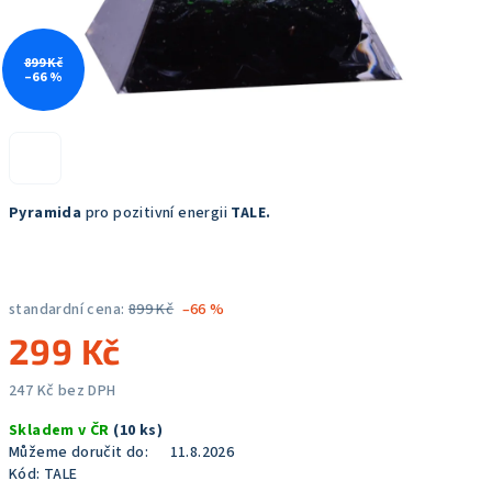
899 Kč
–66 %
Pyramida
pro pozitivní energii
TALE.
standardní cena:
899 Kč
–66 %
299 Kč
247 Kč bez DPH
Měrná
Skladem v ČR
(10 ks)
cena:
Můžeme doručit do:
11.8.2026
Kód:
TALE