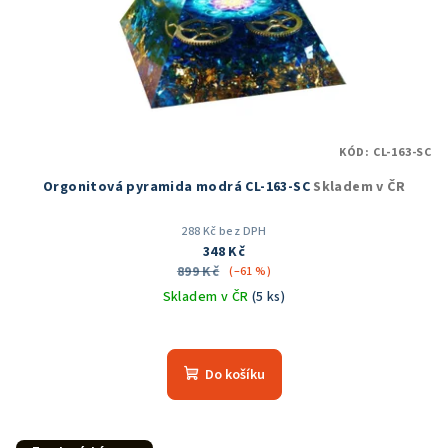
KÓD:
CL-163-SC
Orgonitová pyramida modrá CL-163-SC
Skladem v ČR
288 Kč bez DPH
348 Kč
899 Kč
(–61 %)
Skladem v ČR
(5 ks)
Průměrné
hodnocení
produktu
Do košíku
je
5,0
z