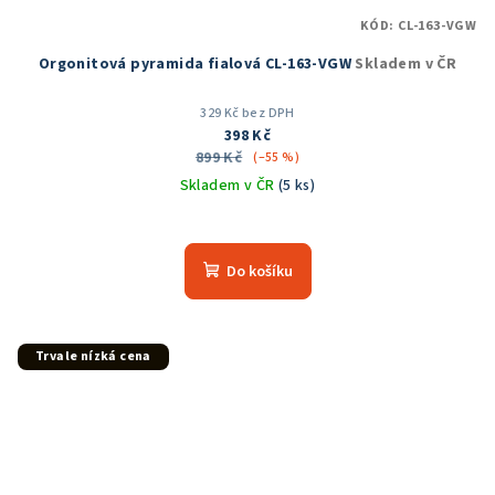
KÓD:
CL-163-VGW
Orgonitová pyramida fialová CL-163-VGW
Skladem v ČR
329 Kč bez DPH
398 Kč
899 Kč
(–55 %)
Skladem v ČR
(5 ks)
Průměrné
hodnocení
produktu
Do košíku
je
5,0
z
5
Trvale nízká cena
hvězdiček.