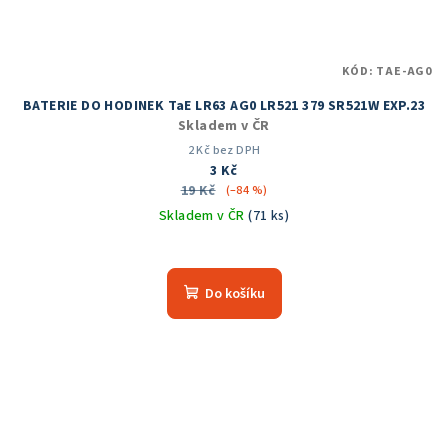
KÓD:
TAE-AG0
BATERIE DO HODINEK TaE LR63 AG0 LR521 379 SR521W EXP.23
Skladem v ČR
2 Kč bez DPH
3 Kč
19 Kč
(–84 %)
Skladem v ČR
(71 ks)
Do košíku