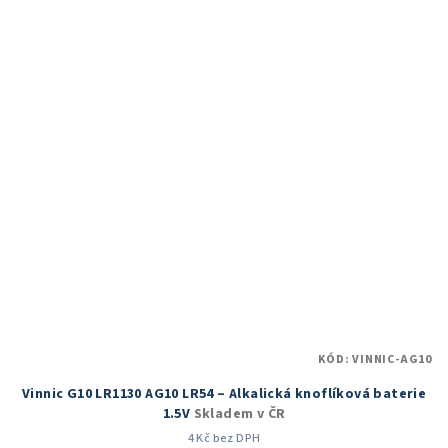
KÓD:
VINNIC-AG10
Vinnic G10 LR1130 AG10 LR54 – Alkalická knoflíková baterie
1.5V
Skladem v ČR
4 Kč bez DPH