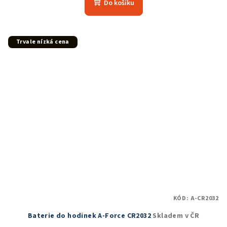
Do košíku
Trvale nízká cena
KÓD:
A-CR2032
Baterie do hodinek A-Force CR2032
Skladem v ČR