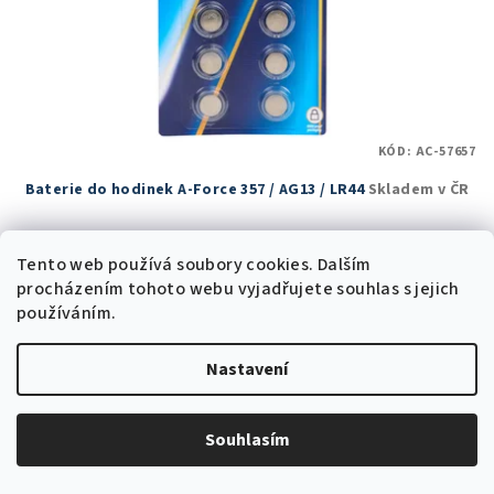
KÓD:
AC-57657
Baterie do hodinek A-Force 357 / AG13 / LR44
Skladem v ČR
4 Kč bez DPH
5 Kč
Tento web používá soubory cookies. Dalším
20 Kč
(–75 %)
procházením tohoto webu vyjadřujete souhlas s jejich
Skladem v ČR
(85 ks)
používáním.
Nastavení
Do košíku
Souhlasím