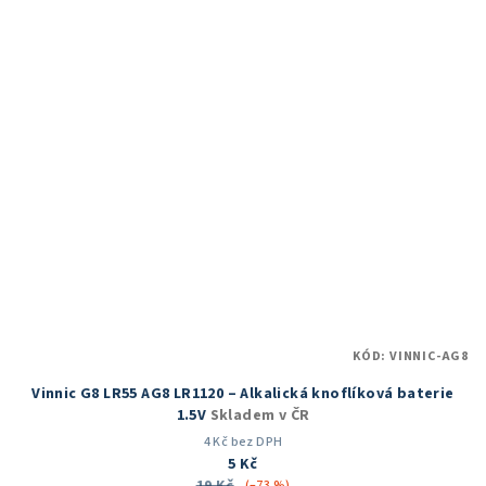
KÓD:
VINNIC-AG8
Vinnic G8 LR55 AG8 LR1120 – Alkalická knoflíková baterie
1.5V
Skladem v ČR
4 Kč bez DPH
5 Kč
(–73 %)