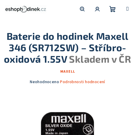
Přejít
na
obsah
Nákupní
Hledat
Přihlášení
Baterie do hodinek Maxell
košík
346 (SR712SW) – Stříbro-
oxidová 1.55V
Skladem v ČR
MAXELL
Průměrné
Neohodnoceno
Podrobnosti hodnocení
hodnocení
produktu
je
0,0
z
5
hvězdiček.