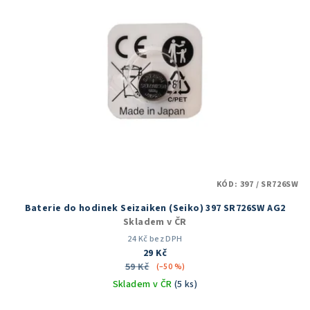
KÓD:
397 / SR726SW
Baterie do hodinek Seizaiken (Seiko) 397 SR726SW AG2
Skladem v ČR
24 Kč bez DPH
29 Kč
59 Kč
(–50 %)
Skladem v ČR
(5 ks)