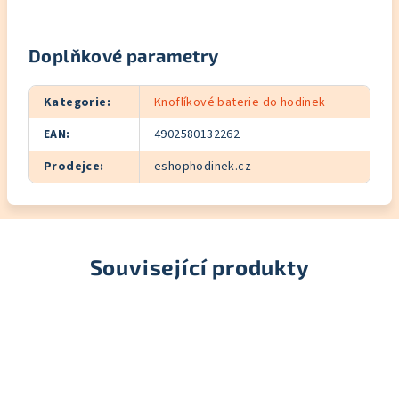
Doplňkové parametry
Kategorie
:
Knoflíkové baterie do hodinek
EAN
:
4902580132262
Prodejce
:
eshophodinek.cz
Související produkty