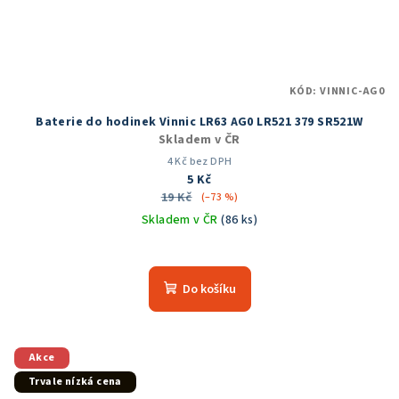
KÓD:
VINNIC-AG0
Baterie do hodinek Vinnic LR63 AG0 LR521 379 SR521W
Skladem v ČR
4 Kč bez DPH
5 Kč
19 Kč
(–73 %)
Skladem v ČR
(86 ks)
Průměrné
hodnocení
produktu
Do košíku
je
5,0
z
5
Akce
hvězdiček.
Trvale nízká cena