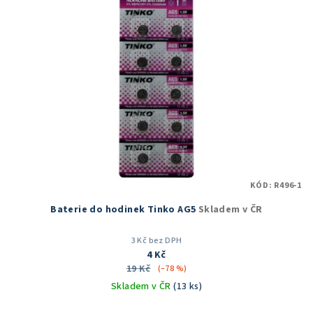
KÓD:
R496-1
Baterie do hodinek Tinko AG5
Skladem v ČR
3 Kč bez DPH
4 Kč
19 Kč
(–78 %)
Skladem v ČR
(13 ks)