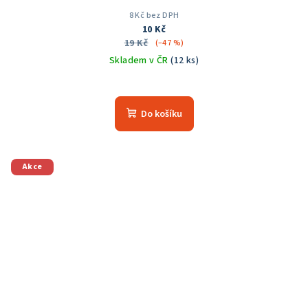
8 Kč bez DPH
10 Kč
19 Kč
(–47 %)
Skladem v ČR
(12 ks)
Průměrné
hodnocení
produktu
Do košíku
je
5,0
z
5
Akce
hvězdiček.