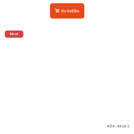
Do košíku
Akce
KÓD:
R518-1