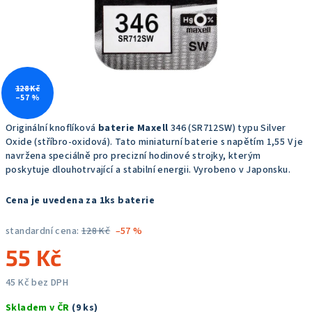
128 Kč
–57 %
Originální knoflíková
baterie Maxell
346 (SR712SW) typu Silver
Oxide (stříbro-oxidová). Tato miniaturní baterie s napětím 1,55 V je
navržena speciálně pro precizní hodinové strojky, kterým
poskytuje dlouhotrvající a stabilní energii. Vyrobeno v Japonsku.
Cena je uvedena za 1ks baterie
standardní cena:
128 Kč
–57 %
55 Kč
45 Kč bez DPH
Měrná
Skladem v ČR
(9 ks)
cena: