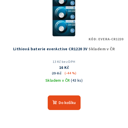
KÓD:
EVERA-CR1220
Lithiová baterie everActive CR1220 3V
Skladem v ČR
13 Kč bez DPH
16 Kč
29 Kč
(–44 %)
Skladem v ČR
(43 ks)
Do košíku