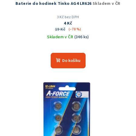
Baterie do hodinek Tinko AG4 LR626
Skladem v ČR
3 Kč bez DPH
4 Kč
19 Kč
(–78 %)
Skladem v ČR
(346 ks)
Průměrné
hodnocení
produktu
Do košíku
je
5,0
z
5
hvězdiček.