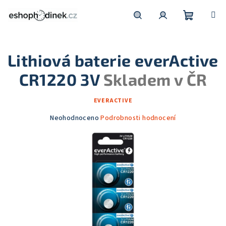
Přejít
na
obsah
Nákupní
Hledat
Přihlášení
Lithiová baterie everActive
košík
CR1220 3V
Skladem v ČR
EVERACTIVE
Průměrné
Neohodnoceno
Podrobnosti hodnocení
hodnocení
produktu
je
0,0
z
5
hvězdiček.