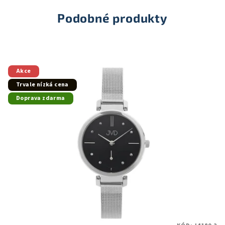
5
hvězdiček.
Podobné produkty
Akce
Trvale nízká cena
Doprava zdarma