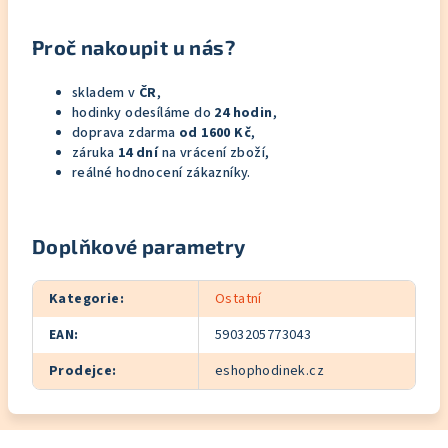
Proč nakoupit u nás?
skladem v
ČR
,
hodinky odesíláme do
24 hodin
,
doprava zdarma
od 1600 Kč
,
záruka
14 dní
na vrácení zboží,
reálné hodnocení zákazníky.
Doplňkové parametry
Kategorie
:
Ostatní
EAN
:
5903205773043
Prodejce
:
eshophodinek.cz