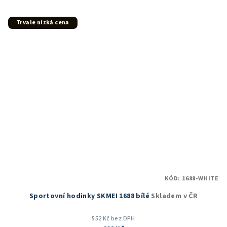
5,0
z
5
Trvale nízká cena
hvězdiček.
KÓD:
1688-WHITE
Sportovní hodinky SKMEI 1688 bílé
Skladem v ČR
552 Kč bez DPH