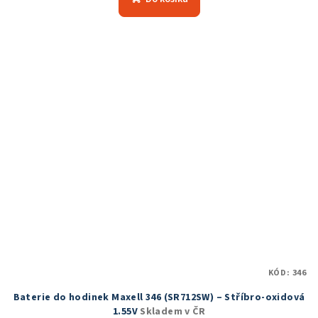
je
5,0
z
5
hvězdiček.
KÓD:
346
Baterie do hodinek Maxell 346 (SR712SW) – Stříbro-oxidová
1.55V
Skladem v ČR