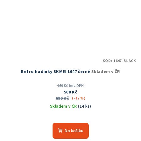
KÓD:
1647-BLACK
Retro hodinky SKMEI 1647 černé
Skladem v ČR
469 Kč bez DPH
568 Kč
690 Kč
(–17 %)
Skladem v ČR
(14 ks)
Průměrné
hodnocení
produktu
Do košíku
je