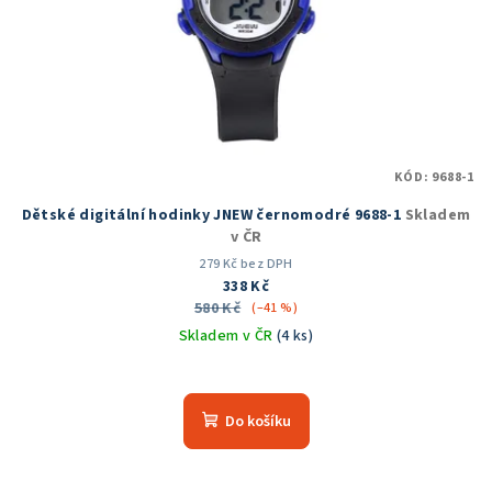
KÓD:
9688-1
Dětské digitální hodinky JNEW černomodré 9688-1
Skladem
v ČR
279 Kč bez DPH
338 Kč
580 Kč
(–41 %)
Skladem v ČR
(4 ks)
Průměrné
hodnocení
produktu
Do košíku
je
5,0
z