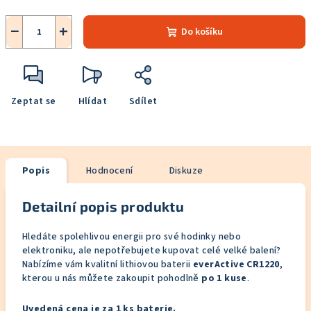
−
+
Do košíku
Zeptat se
Hlídat
Sdílet
Popis
Hodnocení
Diskuze
Detailní popis produktu
Hledáte spolehlivou energii pro své hodinky nebo
elektroniku, ale nepotřebujete kupovat celé velké balení?
Nabízíme vám kvalitní lithiovou baterii
everActive CR1220
,
kterou u nás můžete zakoupit pohodlně
po 1 kuse
.
Uvedená cena je za 1 ks baterie.