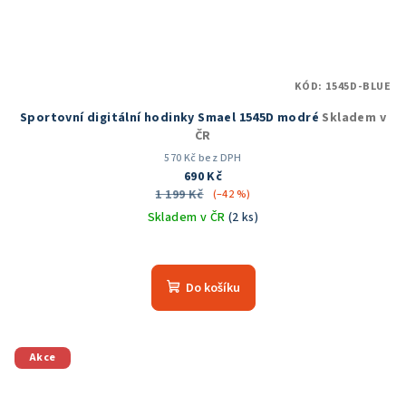
KÓD:
1545D-BLUE
Sportovní digitální hodinky Smael 1545D modré
Skladem v
ČR
570 Kč bez DPH
690 Kč
1 199 Kč
(–42 %)
Skladem v ČR
(2 ks)
Průměrné
hodnocení
produktu
Do košíku
je
5,0
z
5
Akce
hvězdiček.