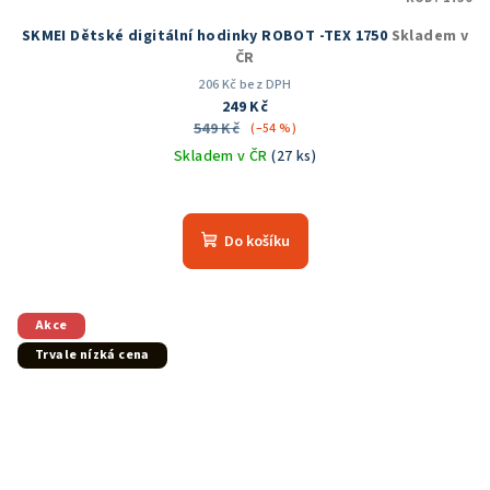
SKMEI Dětské digitální hodinky ROBOT -TEX 1750
Skladem v
ČR
206 Kč bez DPH
249 Kč
549 Kč
(–54 %)
Skladem v ČR
(27 ks)
Průměrné
hodnocení
produktu
Do košíku
je
5,0
z
5
Akce
hvězdiček.
Trvale nízká cena