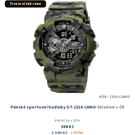
5
Trvale nízká cena
hvězdiček.
KÓD:
1210-CAMO
Pánské sportovní hodinky GT-1210-CAMO
Skladem v ČR
494 Kč bez DPH
598 Kč
1 180 Kč
(–49 %)