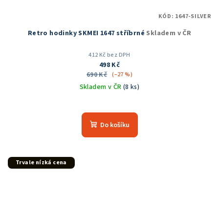
KÓD:
1647-SILVER
Retro hodinky SKMEI 1647 stříbrné
Skladem v ČR
412 Kč bez DPH
498 Kč
690 Kč
(–27 %)
Skladem v ČR
(8 ks)
Průměrné
hodnocení
produktu
Do košíku
je
5,0
z
5
Trvale nízká cena
hvězdiček.