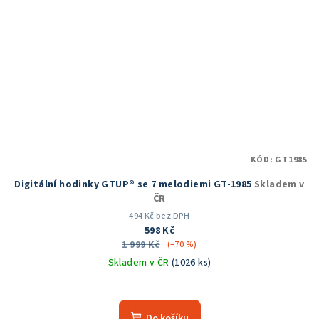
KÓD:
GT1985
Digitální hodinky GTUP® se 7 melodiemi GT-1985
Skladem v
ČR
494 Kč bez DPH
598 Kč
1 999 Kč
(–70 %)
Skladem v ČR
(1026 ks)
Průměrné
hodnocení
produktu
Do košíku