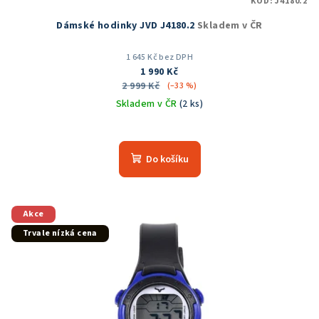
KÓD:
J4180.2
Dámské hodinky JVD J4180.2
Skladem v ČR
1 645 Kč bez DPH
1 990 Kč
2 999 Kč
(–33 %)
Skladem v ČR
(2 ks)
Průměrné
hodnocení
produktu
Do košíku
je
5,0
z
5
Akce
hvězdiček.
Trvale nízká cena