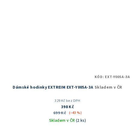
KÓD:
EXT-Y005A-3A
Dámské hodinky EXTREIM EXT-Y005A-3A
Skladem v ČR
329 Kč bez DPH
398 Kč
699 Kč
(–43 %)
Skladem v ČR
(2 ks)
Průměrné