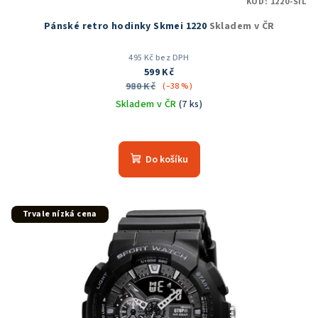
KÓD:
1220-SIL
Pánské retro hodinky Skmei 1220
Skladem v ČR
495 Kč bez DPH
599 Kč
980 Kč
(–38 %)
Skladem v ČR
(7 ks)
Průměrné
hodnocení
produktu
Do košíku
je
5,0
z
5
Trvale nízká cena
hvězdiček.