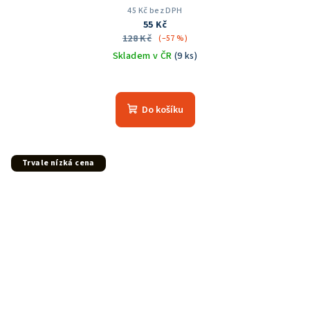
45 Kč bez DPH
55 Kč
128 Kč
(–57 %)
Skladem v ČR
(9 ks)
Do košíku
Trvale nízká cena