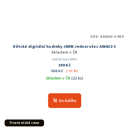
KÓD:
A86632-3-RED
Dětské digitální hodinky JNEW Jednorožec A86632-3
Skladem v ČR
330 Kč bez DPH
399 Kč
580 Kč
(–31 %)
Skladem v ČR
(22 ks)
Průměrné
hodnocení
produktu
Do košíku
je
5,0
z
5
Trvale nízká cena
hvězdiček.