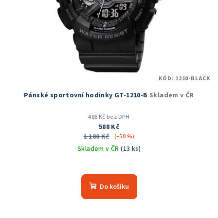
KÓD:
1210-BLACK
Pánské sportovní hodinky GT-1210-B
Skladem v ČR
486 Kč bez DPH
588 Kč
1 180 Kč
(–50 %)
Skladem v ČR
(13 ks)
Průměrné
hodnocení
produktu
Do košíku
je
5,0
z