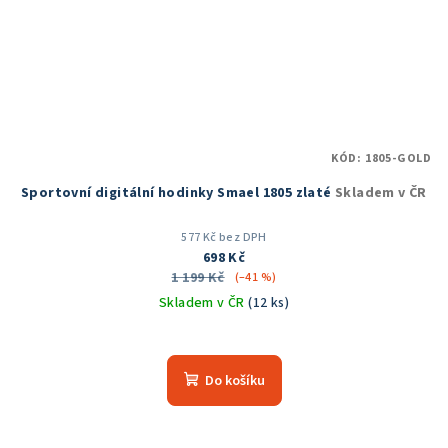
KÓD:
1805-GOLD
Sportovní digitální hodinky Smael 1805 zlaté
Skladem v ČR
577 Kč bez DPH
698 Kč
1 199 Kč
(–41 %)
Skladem v ČR
(12 ks)
Průměrné
hodnocení
produktu
Do košíku
je
5,0
z