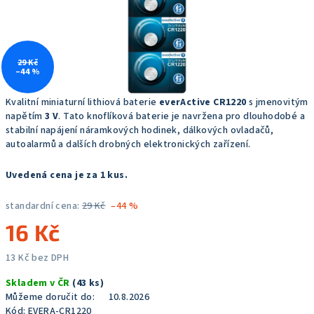
29 Kč
–44 %
Kvalitní miniaturní lithiová baterie
everActive CR1220
s jmenovitým
napětím
3 V
.
Tato knoflíková baterie je navržena pro dlouhodobé a
stabilní napájení náramkových hodinek, dálkových ovladačů,
autoalarmů a dalších drobných elektronických zařízení.
Uvedená cena je za 1 kus.
standardní cena:
29 Kč
–44 %
16 Kč
13 Kč bez DPH
Měrná
Skladem v ČR
(43 ks)
cena:
Můžeme doručit do:
10.8.2026
Kód:
EVERA-CR1220