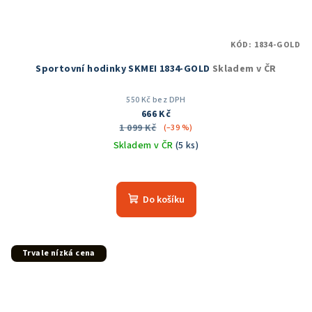
KÓD:
1834-GOLD
Sportovní hodinky SKMEI 1834-GOLD
Skladem v ČR
550 Kč bez DPH
666 Kč
1 099 Kč
(–39 %)
Skladem v ČR
(5 ks)
Průměrné
hodnocení
produktu
Do košíku
je
5,0
z
5
Trvale nízká cena
hvězdiček.