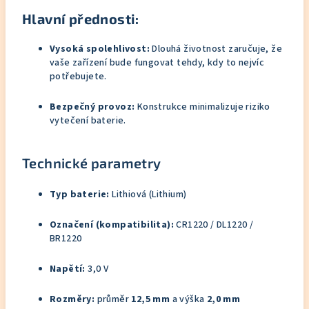
Hlavní přednosti:
Vysoká spolehlivost:
Dlouhá životnost zaručuje, že
vaše zařízení bude fungovat tehdy, kdy to nejvíc
potřebujete.
Bezpečný provoz:
Konstrukce minimalizuje riziko
vytečení baterie.
Technické parametry
Typ baterie:
Lithiová (Lithium)
Označení (kompatibilita):
CR1220 / DL1220 /
BR1220
Napětí:
3,0 V
Rozměry:
průměr
12,5 mm
a výška
2,0 mm