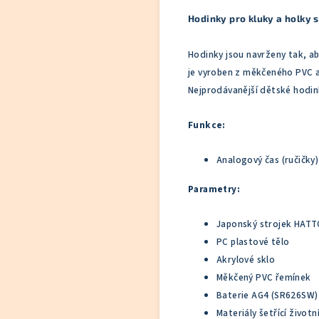
Hodinky pro kluky a holky 
Hodinky jsou navrženy tak, ab
je vyroben z měkčeného PVC a 
Nejprodávanější dětské hodinky
Funkce:
Analogový čas (ručičky)
Parametry:
Japonský strojek HATT
PC plastové tělo
Akrylové sklo
Měkčený PVC řemínek
Baterie AG4 (SR626SW)
Materiály šetřící životn