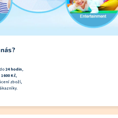
 nás?
 do
24 hodin
,
 1600 Kč
,
cení zboží,
ákazníky.