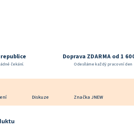
republice
Doprava ZDARMA od 1 60
žádné čekání.
Odesíláme každý pracovní den
ení
Diskuze
Značka
JNEW
duktu