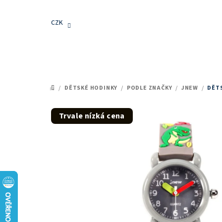
Přejít
na
CZK
obsah
/
DĚTSKÉ HODINKY
/
PODLE ZNAČKY
/
JNEW
/
DĚTS
DOMŮ
Trvale nízká cena