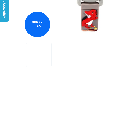
880 Kč
–54 %