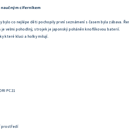
s naučným ciferníkem
y bylo co nejlépe děti pochopily první seznámení s časem byla zábava. Ř
je velmi pohodlný, strojek je japonský poháněn knoflíkovou baterií.
 které kluci a holky milují.
ORI PC21
í prostředí