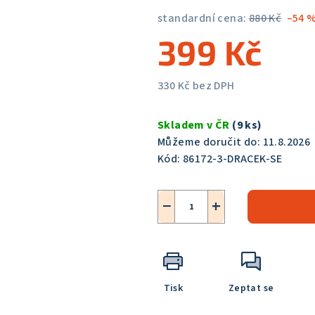
0,0
standardní cena:
880 Kč
–54 
z
399 Kč
5
hvězdiček.
330 Kč bez DPH
Měrná
cena:
Skladem v ČR
(9 ks)
Můžeme doručit do:
11.8.2026
Kód:
86172-3-DRACEK-SE
−
+
Tisk
Zeptat se