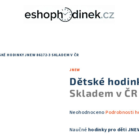
KÉ HODINKY JNEW 86172-3
SKLADEM V ČR
JNEW
Dětské hodin
Skladem v ČR
Průměrné
Neohodnoceno
Podrobnosti h
hodnocení
produktu
Naučné
hodinky pro děti JNE
je