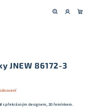
Hledat
Přihlášení
Nákupní
košík
ky JNEW 86172-3
odnocení
W
s překrásným designem, 3D řemínkem.