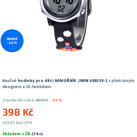
880 Kč
–54 %
Naučné
hodinky pro děti NÁMOŘNÍK JNEW A80339-1
s překrásným
designem a 3D řemínkem.
standardní cena:
880 Kč
–54 %
398 Kč
329 Kč bez DPH
Měrná
Skladem v ČR
(3 ks)
cena: