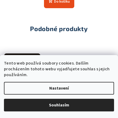
Do košíku
je
5,0
z
5
hvězdiček.
Podobné produkty
Trvale nízká cena
Tento web používá soubory cookies. Dalším
procházením tohoto webu vyjadřujete souhlas s jejich
používáním.
Nastavení
Souhlasím