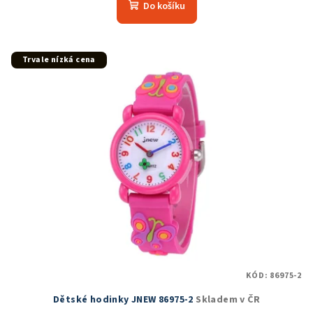
produktu
Do košíku
je
5,0
z
5
Trvale nízká cena
hvězdiček.
KÓD:
86975-2
Dětské hodinky JNEW 86975-2
Skladem v ČR