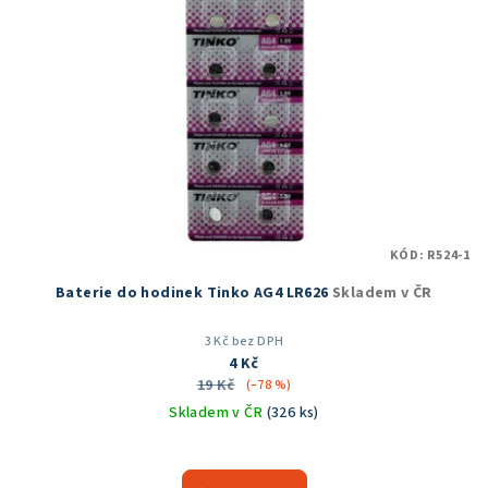
KÓD:
R524-1
Baterie do hodinek Tinko AG4 LR626
Skladem v ČR
3 Kč bez DPH
4 Kč
19 Kč
(–78 %)
Skladem v ČR
(326 ks)
Průměrné
hodnocení