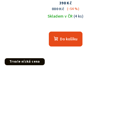
398 Kč
880 Kč
(–54 %)
Skladem v ČR
(4 ks)
Do košíku
Trvale nízká cena