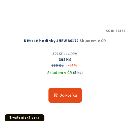
KÓD:
86172
Dětské hodinky JNEW 86172
Skladem v ČR
329 Kč bez DPH
398 Kč
880 Kč
(–54 %)
Skladem v ČR
(5 ks)
Do košíku
Trvale nízká cena