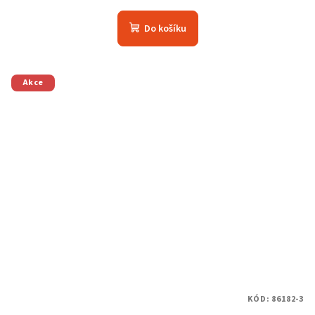
Do košíku
Akce
KÓD:
86182-3