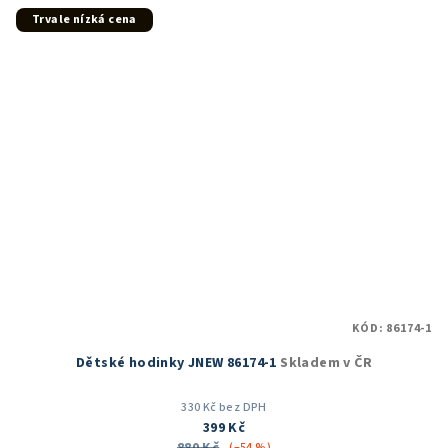
5
Trvale nízká cena
hvězdiček.
KÓD:
86174-1
Dětské hodinky JNEW 86174-1
Skladem v ČR
330 Kč bez DPH
399 Kč
(–54 %)