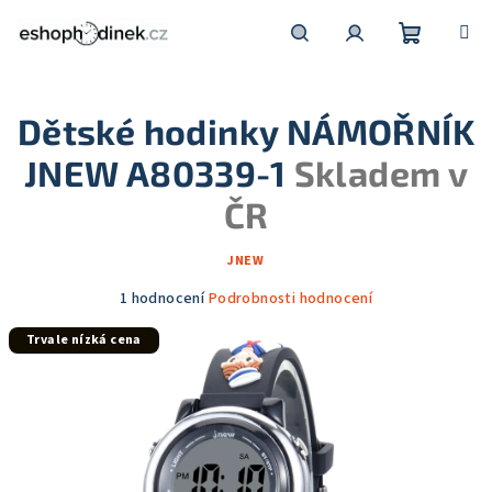
Přejít
na
obsah
Nákupní
Hledat
Přihlášení
Dětské hodinky NÁMOŘNÍK
košík
JNEW A80339-1
Skladem v
ČR
JNEW
Průměrné
1 hodnocení
Podrobnosti hodnocení
hodnocení
Trvale nízká cena
produktu
je
5,0
z
5
hvězdiček.