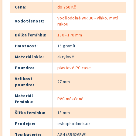
Cena
:
do 750 Kč
voděodolné WR 30 - vlhko, mytí
Vodotěsnost
:
rukou
Délka řemínku
:
130 - 170 mm
Hmotnost
:
15 gramů
Materiál skla
:
akrylové
Pouzdro
:
plastové PC case
Velikost
27 mm
pouzdra
:
Materiál
PVC měkčené
řemínku
:
Šířka řemínku
:
13 mm
Prodejce
:
eshophodinek.cz
Typ baterie
:
AG4 (SR626SW)