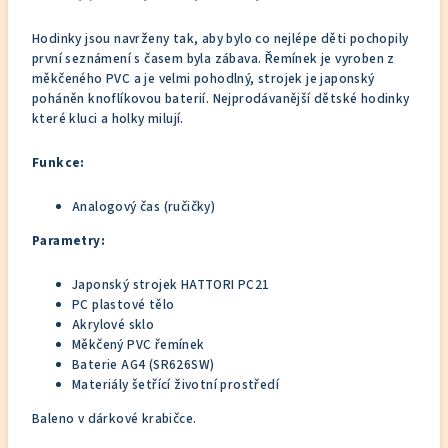
Hodinky jsou navrženy tak, aby bylo co nejlépe děti pochopily
první seznámení s časem byla zábava. Řemínek je vyroben z
měkčeného PVC a je velmi pohodlný, strojek je japonský
poháněn knoflíkovou baterií. Nejprodávanější dětské hodinky
které kluci a holky milují.
Funkce:
Analogový čas (ručičky)
Parametry:
Japonský strojek HATTORI PC21
PC plastové tělo
Akrylové sklo
Měkčený PVC řemínek
Baterie AG4 (SR626SW)
Materiály šetřící životní prostředí
Baleno v dárkové krabičce.