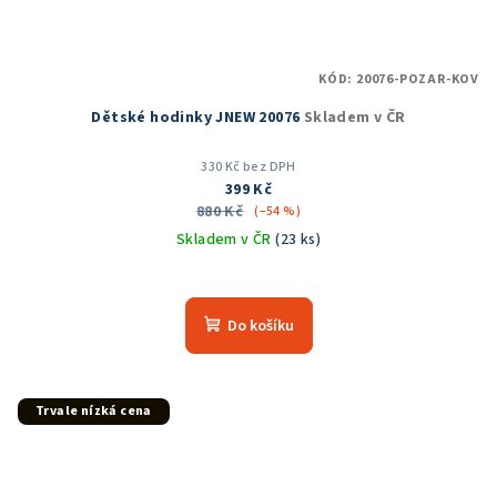
KÓD:
20076-POZAR-KOV
Dětské hodinky JNEW 20076
Skladem v ČR
330 Kč bez DPH
399 Kč
880 Kč
(–54 %)
Skladem v ČR
(23 ks)
Průměrné
hodnocení
produktu
Do košíku
je
5,0
z
5
Trvale nízká cena
hvězdiček.