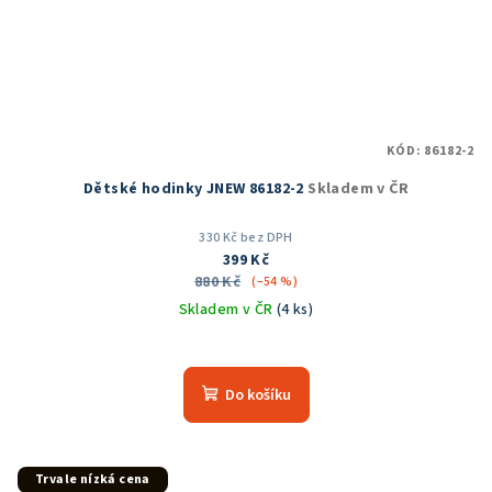
KÓD:
86182-2
Dětské hodinky JNEW 86182-2
Skladem v ČR
330 Kč bez DPH
399 Kč
880 Kč
(–54 %)
Skladem v ČR
(4 ks)
Do košíku
Trvale nízká cena