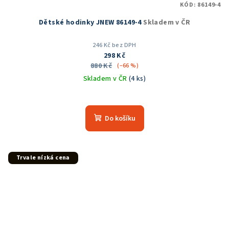
KÓD:
86149-4
Dětské hodinky JNEW 86149-4
Skladem v ČR
246 Kč bez DPH
298 Kč
880 Kč
(–66 %)
Skladem v ČR
(4 ks)
Průměrné
hodnocení
produktu
Do košíku
je
5,0
z
5
Trvale nízká cena
hvězdiček.