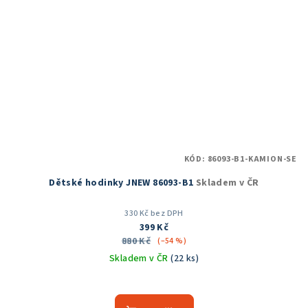
KÓD:
86093-B1-KAMION-SE
Dětské hodinky JNEW 86093-B1
Skladem v ČR
330 Kč bez DPH
399 Kč
880 Kč
(–54 %)
Skladem v ČR
(22 ks)
Průměrné
hodnocení
produktu