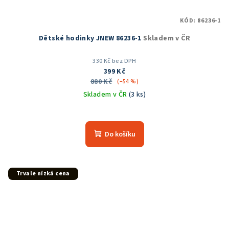
KÓD:
86236-1
Dětské hodinky JNEW 86236-1
Skladem v ČR
330 Kč bez DPH
399 Kč
880 Kč
(–54 %)
Skladem v ČR
(3 ks)
Do košíku
Trvale nízká cena