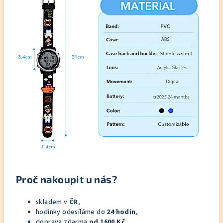
Proč nakoupit u nás?
skladem v
ČR
,
hodinky odesíláme do
24 hodin
,
doprava zdarma
od 1600 Kč
,