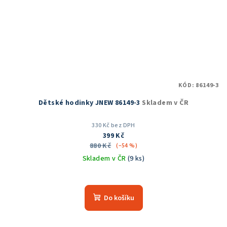
KÓD:
86149-3
Dětské hodinky JNEW 86149-3
Skladem v ČR
330 Kč bez DPH
399 Kč
880 Kč
(–54 %)
Skladem v ČR
(9 ks)
Průměrné
hodnocení
produktu
Do košíku
je
5,0
z