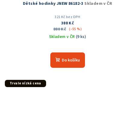
Dětské hodinky JNEW 86182-3
Skladem v ČR
321 Kč bez DPH
388 Kč
880 Kč
(–55 %)
Skladem v ČR
(9 ks)
Do košíku
Trvale nízká cena