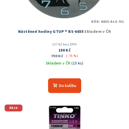
KÓD:
6655-ALU-SIL
Nástěnné hodiny GTUP ® BS-6655
Skladem v ČR
157 Kč bez DPH
190 Kč
790 Kč
(–75 %)
Skladem v ČR
(15 ks)
Průměrné
hodnocení
produktu
Do košíku
je
5,0
z
5
Akce
hvězdiček.