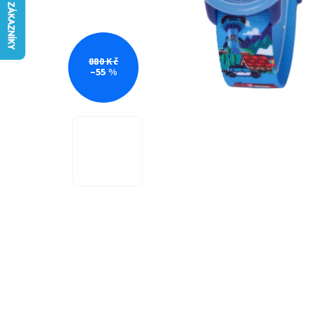
880 Kč
–55 %