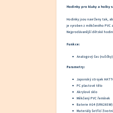
Hodinky pro kluky a holky 
Hodinky jsou navrženy tak, ab
je vyroben z měkčeného PVC a 
Nejprodávanější dětské hodinky
Funkce:
Analogový čas (ručičky)
Parametry:
Japonský strojek HATT
PC plastové tělo
Akrylové sklo
Měkčený PVC řemínek
Baterie AG4 (SR626SW)
Materiály šetřící životn