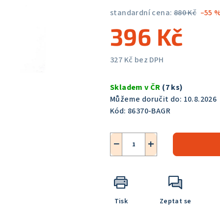
5,0
standardní cena:
880 Kč
–55 
z
396 Kč
5
hvězdiček.
327 Kč bez DPH
Měrná
cena:
Skladem v ČR
(7 ks)
Můžeme doručit do:
10.8.2026
Kód:
86370-BAGR
−
+
Tisk
Zeptat se