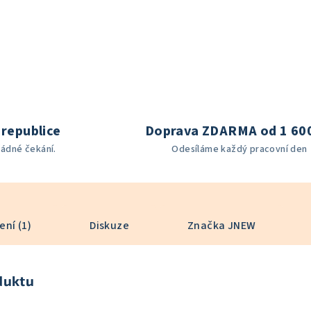
republice
Doprava ZDARMA od 1 60
žádné čekání.
Odesíláme každý pracovní den
ní (1)
Diskuze
Značka
JNEW
duktu