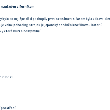
s naučným ciferníkem
y bylo co nejlépe děti pochopily první seznámení s časem byla zábava. Ř
je velmi pohodlný, strojek je japonský poháněn knoflíkovou baterií.
 které kluci a holky milují.
ORI PC21
í prostředí