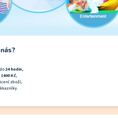
 nás?
 do
24 hodin
,
 1600 Kč
,
cení zboží,
ákazníky.