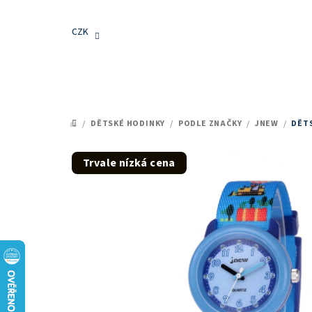
Přejít
na
CZK
obsah
/
DĚTSKÉ HODINKY
/
PODLE ZNAČKY
/
JNEW
/
DĚTS
DOMŮ
Trvale nízká cena