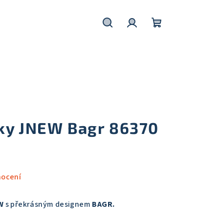
Hledat
Přihlášení
Nákupní
košík
ky JNEW Bagr 86370
nocení
W
s překrásným designem
BAGR.