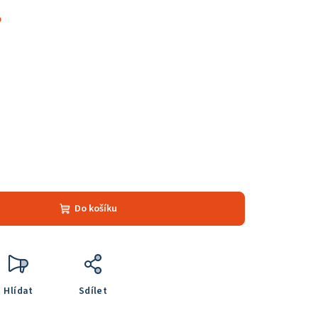
%
Do košíku
Hlídat
Sdílet