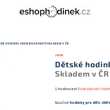
KÉ HODINKY JNEW BAGR 86370
SKLADEM V ČR
JNEW
Dětské hodin
Skladem v ČR
Průměrné
1 hodnocení
Podrobnosti hod
hodnocení
produktu
Naučné
hodinky pro děti JNE
je