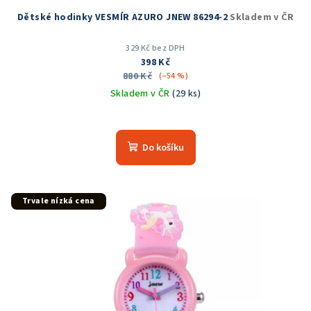
ů
Dětské hodinky VESMÍR AZURO JNEW 86294-2
Skladem v ČR
329 Kč bez DPH
398 Kč
880 Kč
(–54 %)
Skladem v ČR
(29 ks)
Průměrné
hodnocení
produktu
Do košíku
je
5,0
z
5
Trvale nízká cena
hvězdiček.