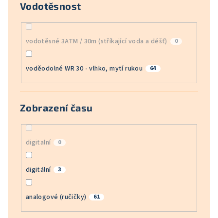
Vodotěsnost
vodotěsné 3ATM / 30m (stříkající voda a déšť)
0
voděodolné WR 30 - vlhko, mytí rukou
64
Zobrazení času
digitalní
0
digitální
3
analogové (ručičky)
61