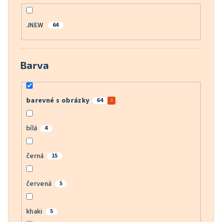
JNEW
64
Barva
barevné s obrázky
64
bílá
4
černá
15
červená
5
khaki
5