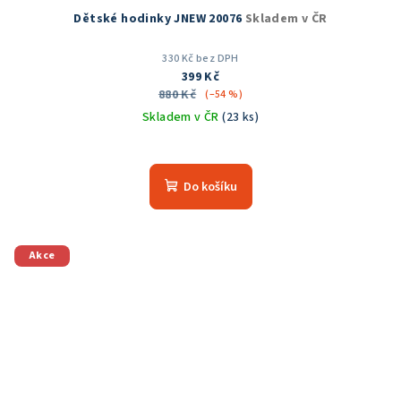
Dětské hodinky JNEW 20076
Skladem v ČR
330 Kč bez DPH
399 Kč
880 Kč
(–54 %)
Skladem v ČR
(23 ks)
Průměrné
hodnocení
produktu
Do košíku
je
5,0
z
5
Akce
hvězdiček.