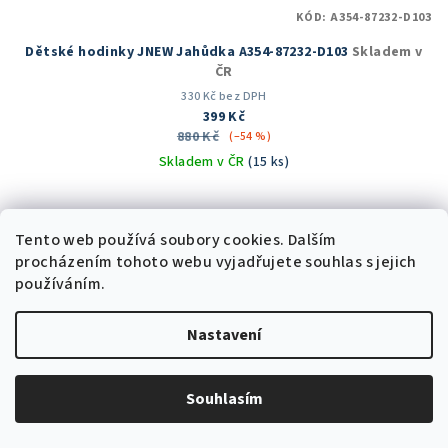
KÓD:
A354-87232-D103
Dětské hodinky JNEW Jahůdka A354-87232-D103
Skladem v
ČR
330 Kč bez DPH
399 Kč
880 Kč
(–54 %)
Skladem v ČR
(15 ks)
Průměrné
hodnocení
produktu
Tento web používá soubory cookies. Dalším
Do košíku
je
procházením tohoto webu vyjadřujete souhlas s jejich
5,0
používáním.
z
5
Trvale nízká cena
Nastavení
hvězdiček.
Souhlasím