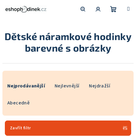
Přejít
na
obsah
Nákupní
Hledat
Přihlášení
Dětské náramkové hodinky
košík
barevné s obrázky
Ř
a
Nejprodávanější
Nejlevnější
Nejdražší
z
e
Abecedně
n
í
p
Zavřít filtr