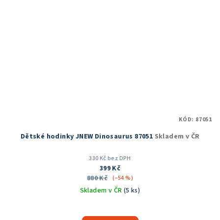
KÓD:
87051
Dětské hodinky JNEW Dinosaurus 87051
Skladem v ČR
330 Kč bez DPH
399 Kč
880 Kč
(–54 %)
Skladem v ČR
(5 ks)
Průměrné
hodnocení