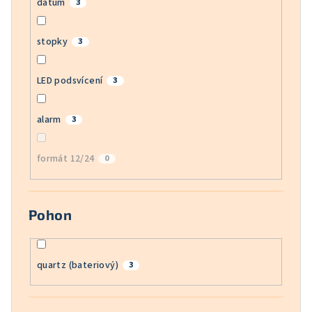
datum
3
stopky
3
LED podsvícení
3
alarm
3
formát 12/24
0
Pohon
quartz (bateriový)
3