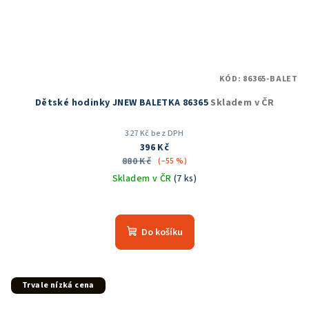
KÓD:
86365-BALET
Dětské hodinky JNEW BALETKA 86365
Skladem v ČR
327 Kč bez DPH
396 Kč
880 Kč
(–55 %)
Skladem v ČR
(7 ks)
Průměrné
hodnocení
produktu
Do košíku
je
5,0
z
5
Trvale nízká cena
hvězdiček.