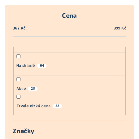
r
o
Cena
d
u
367
Kč
399
Kč
k
t
ů
Na skladě
64
Akce
28
Trvale nízká cena
53
Značky