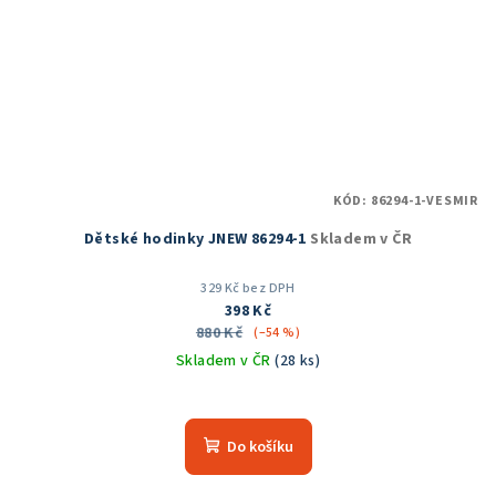
KÓD:
86294-1-VESMIR
Dětské hodinky JNEW 86294-1
Skladem v ČR
329 Kč bez DPH
398 Kč
880 Kč
(–54 %)
Skladem v ČR
(28 ks)
Průměrné
hodnocení
produktu
Do košíku
je
5,0