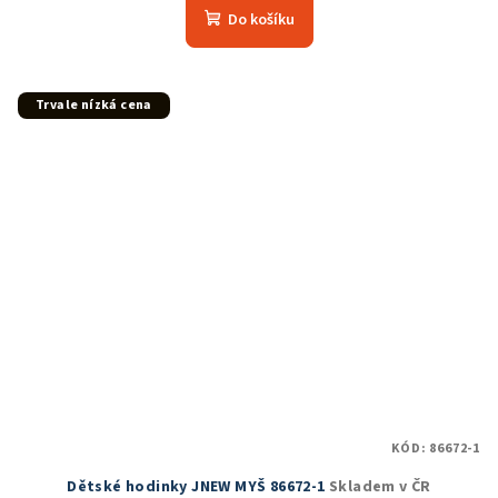
produktu
Do košíku
je
5,0
z
5
Trvale nízká cena
hvězdiček.
KÓD:
86672-1
Dětské hodinky JNEW MYŠ 86672-1
Skladem v ČR