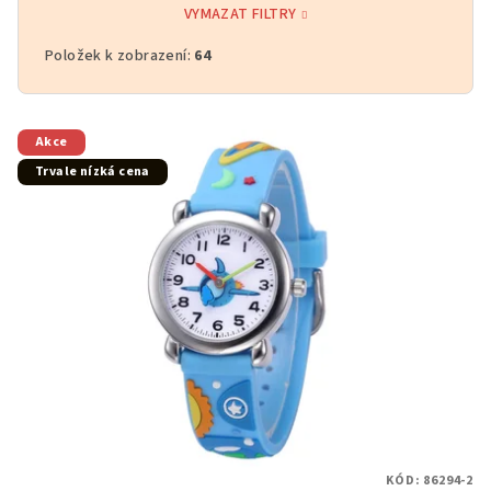
VYMAZAT FILTRY
Položek k zobrazení:
64
V
Akce
ý
Trvale nízká cena
p
i
s
p
r
o
d
u
k
t
KÓD:
86294-2