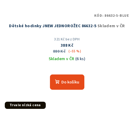
KÓD:
86632-5-BLUE
Dětské hodinky JNEW JEDNOROŽEC 86632-5
Skladem v ČR
321 Kč bez DPH
388 Kč
880 Kč
(–55 %)
Skladem v ČR
(6 ks)
Do košíku
Trvale nízká cena