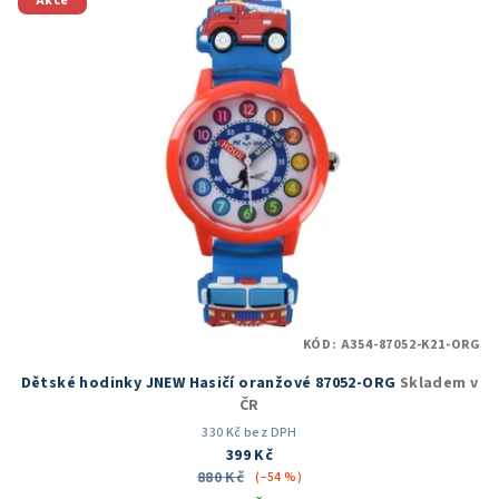
Akce
KÓD:
A354-87052-K21-ORG
Dětské hodinky JNEW Hasičí oranžové 87052-ORG
Skladem v
ČR
330 Kč bez DPH
399 Kč
880 Kč
(–54 %)