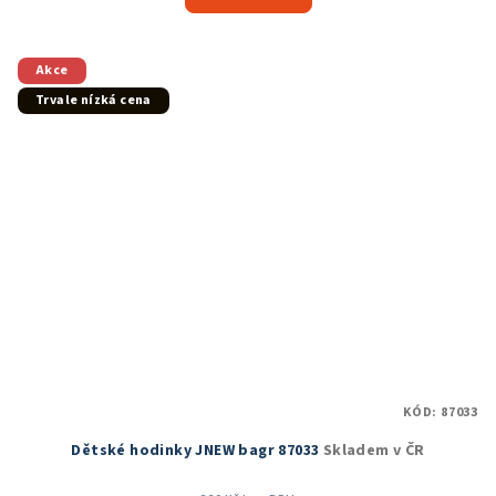
Akce
Trvale nízká cena
KÓD:
87033
Dětské hodinky JNEW bagr 87033
Skladem v ČR