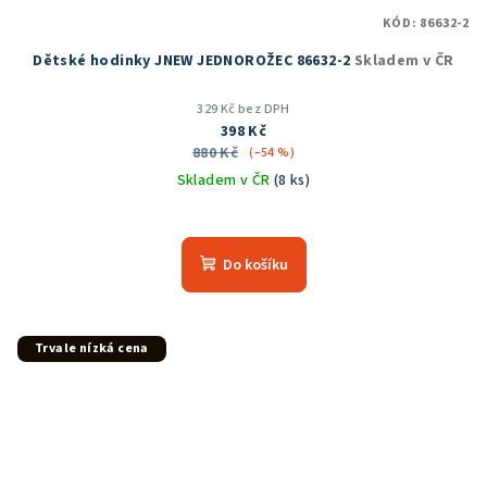
KÓD:
86632-2
Dětské hodinky JNEW JEDNOROŽEC 86632-2
Skladem v ČR
329 Kč bez DPH
398 Kč
880 Kč
(–54 %)
Skladem v ČR
(8 ks)
Průměrné
hodnocení
produktu
Do košíku
je
5,0
z
5
Trvale nízká cena
hvězdiček.