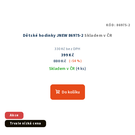
KÓD:
86975-2
Dětské hodinky JNEW 86975-2
Skladem v ČR
330 Kč bez DPH
399 Kč
880 Kč
(–54 %)
Skladem v ČR
(4 ks)
Do košíku
Akce
Trvale nízká cena