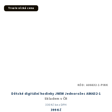
z
5
Trvale nízká cena
hvězdiček.
KÓD:
A86632-1-PINK
Dětské digitální hodinky JNEW Jednorožec A86632-1
Skladem v ČR
330 Kč bez DPH
399 Kč