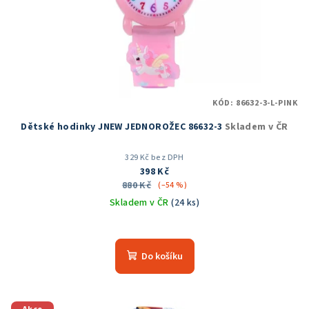
KÓD:
86632-3-L-PINK
Dětské hodinky JNEW JEDNOROŽEC 86632-3
Skladem v ČR
329 Kč bez DPH
398 Kč
880 Kč
(–54 %)
Skladem v ČR
(24 ks)
Do košíku