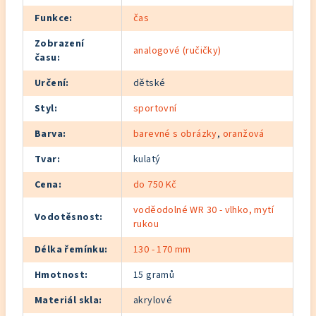
Funkce
:
čas
Zobrazení
analogové (ručičky)
času
:
Určení
:
dětské
Styl
:
sportovní
Barva
:
barevné s obrázky
,
oranžová
Tvar
:
kulatý
Cena
:
do 750 Kč
voděodolné WR 30 - vlhko, mytí
Vodotěsnost
:
rukou
Délka řemínku
:
130 - 170 mm
Hmotnost
:
15 gramů
Materiál skla
:
akrylové