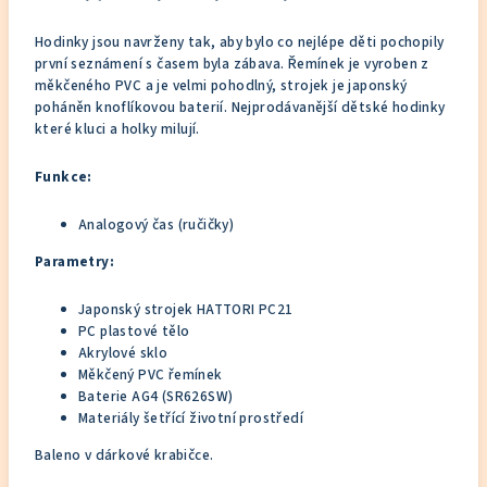
Hodinky jsou navrženy tak, aby bylo co nejlépe děti pochopily
první seznámení s časem byla zábava. Řemínek je vyroben z
měkčeného PVC a je velmi pohodlný, strojek je japonský
poháněn knoflíkovou baterií. Nejprodávanější dětské hodinky
které kluci a holky milují.
Funkce:
Analogový čas (ručičky)
Parametry:
Japonský strojek HATTORI PC21
PC plastové tělo
Akrylové sklo
Měkčený PVC řemínek
Baterie AG4 (SR626SW)
Materiály šetřící životní prostředí
Baleno v dárkové krabičce.