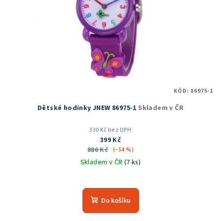
KÓD:
86975-1
Dětské hodinky JNEW 86975-1
Skladem v ČR
330 Kč bez DPH
399 Kč
880 Kč
(–54 %)
Skladem v ČR
(7 ks)
Průměrné
hodnocení
produktu
Do košíku
je
5,0