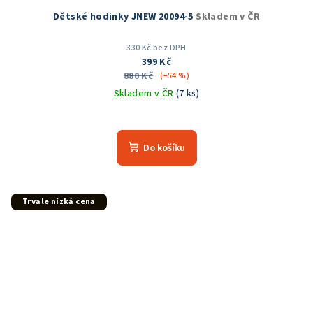
Dětské hodinky JNEW 20094-5
Skladem v ČR
330 Kč bez DPH
399 Kč
880 Kč
(–54 %)
Skladem v ČR
(7 ks)
Průměrné
hodnocení
produktu
Do košíku
je
5,0
z
5
Trvale nízká cena
hvězdiček.