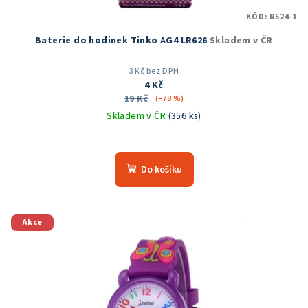
KÓD:
R524-1
Baterie do hodinek Tinko AG4 LR626
Skladem v ČR
3 Kč bez DPH
4 Kč
19 Kč
(–78 %)
Skladem v ČR
(356 ks)
Průměrné
hodnocení
produktu
Do košíku
je
5,0
z
5
Akce
hvězdiček.