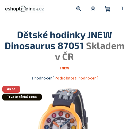
Přejít
na
obsah
Nákupní
Hledat
Přihlášení
Dětské hodinky JNEW
košík
Dinosaurus 87051
Skladem
v ČR
JNEW
Průměrné
1 hodnocení
Podrobnosti hodnocení
hodnocení
Akce
produktu
je
Trvale nízká cena
5,0
z
5
hvězdiček.