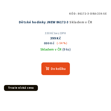
KÓD:
86172-3-DRACEK-SE
Dětské hodinky JNEW 86172-3
Skladem v ČR
330 Kč bez DPH
399 Kč
880 Kč
(–54 %)
Skladem v ČR
(9 ks)
Do košíku
Trvale nízká cena