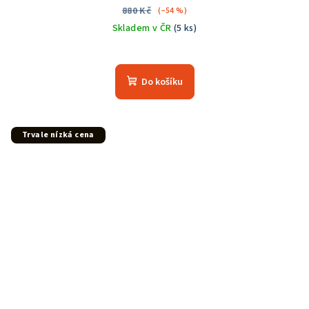
880 Kč
(–54 %)
Skladem v ČR
(5 ks)
Do košíku
Trvale nízká cena