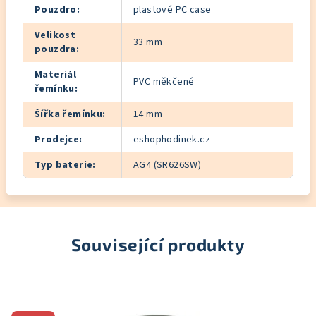
Pouzdro
:
plastové PC case
Velikost
33 mm
pouzdra
:
Materiál
PVC měkčené
řemínku
:
Šířka řemínku
:
14 mm
Prodejce
:
eshophodinek.cz
Typ baterie
:
AG4 (SR626SW)
Související produkty