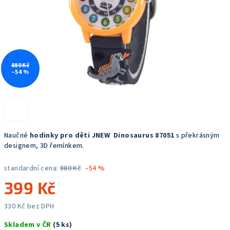
880 Kč
–54 %
Naučné
hodinky pro děti JNEW
Dinosaurus 87051
s překrásným
designem, 3D řemínkem.
standardní cena:
880 Kč
–54 %
399 Kč
330 Kč bez DPH
Měrná
Skladem v ČR
(5 ks)
cena: