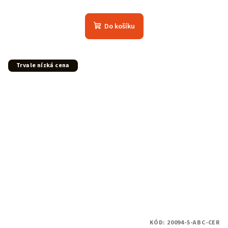
Do košíku
Trvale nízká cena
KÓD:
20094-5-ABC-CER