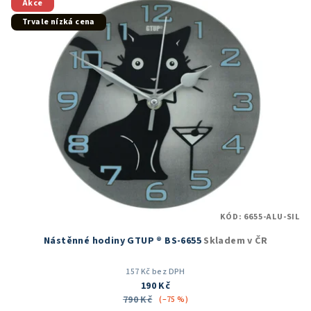
Akce
Trvale nízká cena
KÓD:
6655-ALU-SIL
Nástěnné hodiny GTUP ® BS-6655
Skladem v ČR
157 Kč bez DPH
190 Kč
790 Kč
(–75 %)