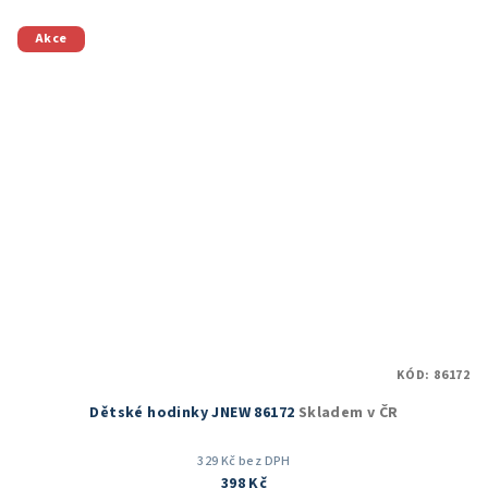
z
5
Akce
hvězdiček.
KÓD:
86172
Dětské hodinky JNEW 86172
Skladem v ČR
329 Kč bez DPH
398 Kč