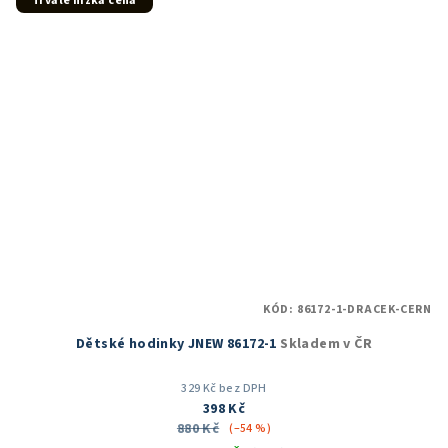
Trvale nízká cena
hvězdiček.
KÓD:
86172-1-DRACEK-CERN
Dětské hodinky JNEW 86172-1
Skladem v ČR
329 Kč bez DPH
398 Kč
880 Kč
(–54 %)