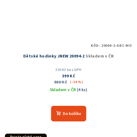
KÓD:
20094-2-ABC-MO
Dětské hodinky JNEW 20094-2
Skladem v ČR
330 Kč bez DPH
399 Kč
880 Kč
(–54 %)
Skladem v ČR
(4 ks)
Průměrné
hodnocení
produktu
Do košíku
je
5,0
z
5