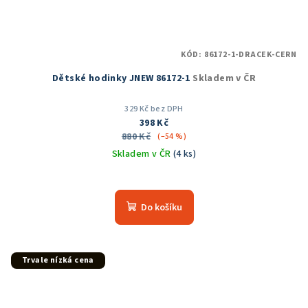
KÓD:
86172-1-DRACEK-CERN
Dětské hodinky JNEW 86172-1
Skladem v ČR
329 Kč bez DPH
398 Kč
880 Kč
(–54 %)
Skladem v ČR
(4 ks)
Do košíku
Trvale nízká cena