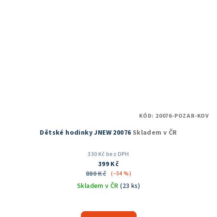
KÓD:
20076-POZAR-KOV
Dětské hodinky JNEW 20076
Skladem v ČR
330 Kč bez DPH
399 Kč
880 Kč
(–54 %)
Skladem v ČR
(23 ks)
Průměrné
hodnocení