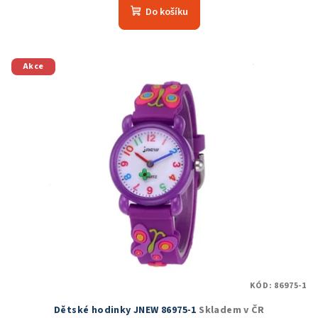
produktu
Do košíku
je
5,0
z
5
Akce
hvězdiček.
KÓD:
86975-1
Dětské hodinky JNEW 86975-1
Skladem v ČR