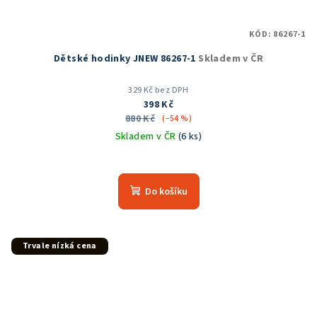
KÓD:
86267-1
Dětské hodinky JNEW 86267-1
Skladem v ČR
329 Kč bez DPH
398 Kč
880 Kč
(–54 %)
Skladem v ČR
(6 ks)
Do košíku
Trvale nízká cena