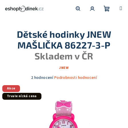
Přejít
na
obsah
Nákupní
Hledat
Přihlášení
Dětské hodinky JNEW
košík
MAŠLIČKA 86227-3-P
Skladem v ČR
JNEW
Průměrné
2 hodnocení
Podrobnosti hodnocení
hodnocení
Akce
produktu
je
Trvale nízká cena
5,0
z
5
hvězdiček.