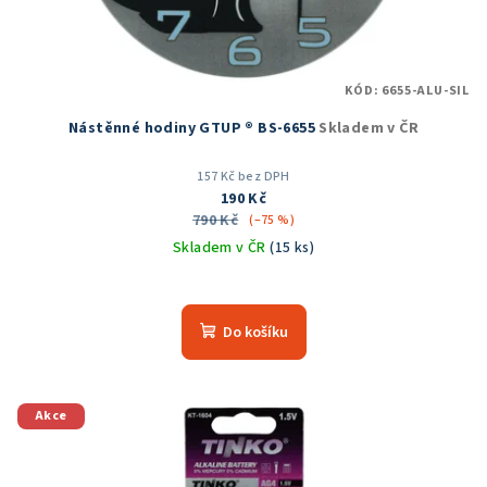
KÓD:
6655-ALU-SIL
Nástěnné hodiny GTUP ® BS-6655
Skladem v ČR
157 Kč bez DPH
190 Kč
790 Kč
(–75 %)
Skladem v ČR
(15 ks)
Průměrné
hodnocení
produktu
Do košíku
je
5,0
z
5
Akce
hvězdiček.