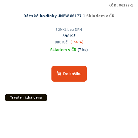
KÓD:
86177-1
Dětské hodinky JNEW 86177-1
Skladem v ČR
329 Kč bez DPH
398 Kč
880 Kč
(–54 %)
Skladem v ČR
(7 ks)
Do košíku
Trvale nízká cena