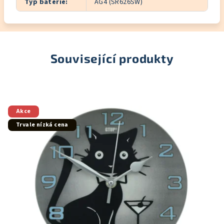
Typ baterie
:
AG4 (SR626SW)
Související produkty
Akce
Trvale nízká cena