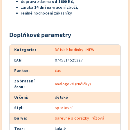
doprava zdarma
od 1600 Kč
,
záruka
14 dní
na vrácení zboží,
reálné hodnocení zákazníky.
Doplňkové parametry
Kategorie
:
Dětské hodinky JNEW
EAN
:
0745314529327
Funkce
:
čas
Zobrazení
analogové (ručičky)
času
:
Určení
:
dětské
Styl
:
sportovní
Barva
:
barevné s obrázky
,
růžová
Tvar
:
kulatý