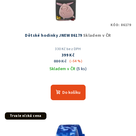
KÓD:
86179
Dětské hodinky JNEW 86179
Skladem v ČR
330 Kč bez DPH
399 Kč
880 Kč
(–54 %)
Skladem v ČR
(5 ks)
Do košíku
Trvale nízká cena