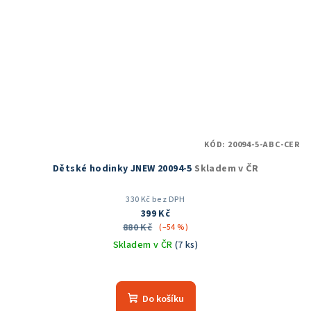
KÓD:
20094-5-ABC-CER
Dětské hodinky JNEW 20094-5
Skladem v ČR
330 Kč bez DPH
399 Kč
880 Kč
(–54 %)
Skladem v ČR
(7 ks)
Průměrné
hodnocení
produktu
Do košíku
je