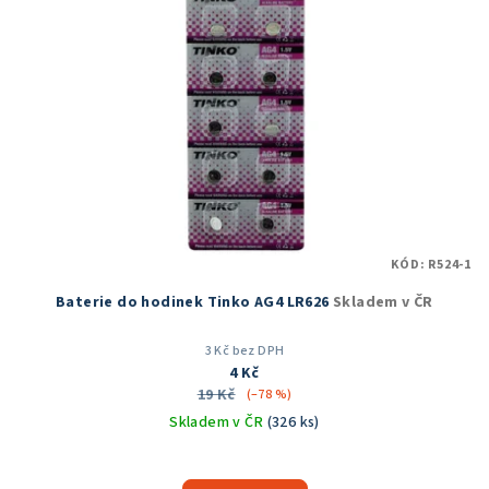
KÓD:
R524-1
Baterie do hodinek Tinko AG4 LR626
Skladem v ČR
3 Kč bez DPH
4 Kč
19 Kč
(–78 %)
Skladem v ČR
(326 ks)
Průměrné
hodnocení