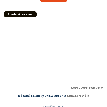
5,0
z
5
Trvale nízká cena
hvězdiček.
KÓD:
20094-2-ABC-MO
Dětské hodinky JNEW 20094-2
Skladem v ČR
330 Kč bez DPH