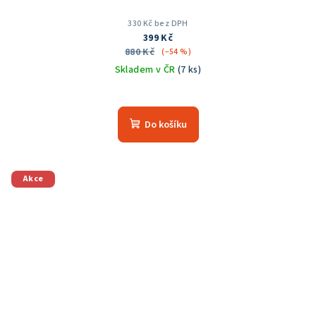
330 Kč bez DPH
399 Kč
880 Kč
(–54 %)
Skladem v ČR
(7 ks)
Průměrné
hodnocení
produktu
Do košíku
je
5,0
z
5
Akce
hvězdiček.