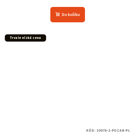
Do košíku
Trvale nízká cena
KÓD:
20076-2-POZAR-PL