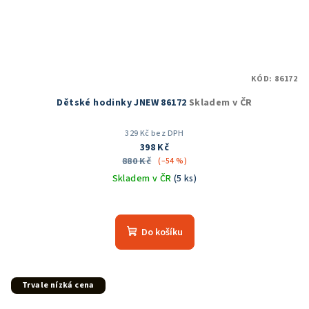
KÓD:
86172
Dětské hodinky JNEW 86172
Skladem v ČR
329 Kč bez DPH
398 Kč
880 Kč
(–54 %)
Skladem v ČR
(5 ks)
Do košíku
Trvale nízká cena