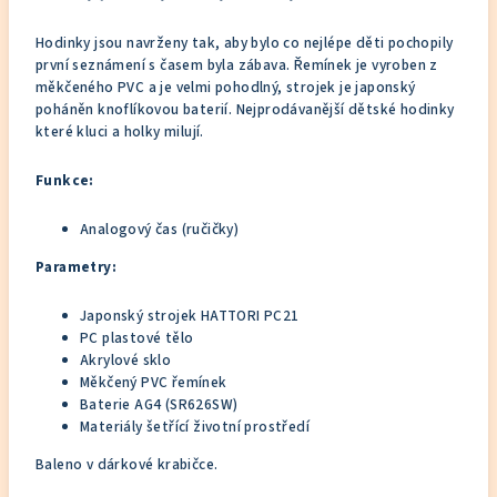
Hodinky jsou navrženy tak, aby bylo co nejlépe děti pochopily
první seznámení s časem byla zábava. Řemínek je vyroben z
měkčeného PVC a je velmi pohodlný, strojek je japonský
poháněn knoflíkovou baterií. Nejprodávanější dětské hodinky
které kluci a holky milují.
Funkce:
Analogový čas (ručičky)
Parametry:
Japonský strojek HATTORI PC21
PC plastové tělo
Akrylové sklo
Měkčený PVC řemínek
Baterie AG4 (SR626SW)
Materiály šetřící životní prostředí
Baleno v dárkové krabičce.