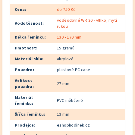
Cena
:
do 750 Kč
voděodolné WR 30 - vlhko, mytí
Vodotěsnost
:
rukou
Délka řemínku
:
130 - 170 mm
Hmotnost
:
15 gramů
Materiál skla
:
akrylové
Pouzdro
:
plastové PC case
Velikost
27 mm
pouzdra
:
Materiál
PVC měkčené
řemínku
:
Šířka řemínku
:
13 mm
Prodejce
:
eshophodinek.cz