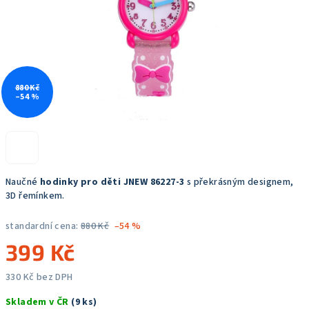
880 Kč
–54 %
Naučné
hodinky pro děti JNEW 86227-3
s překrásným designem,
3D řemínkem.
standardní cena:
880 Kč
–54 %
399 Kč
330 Kč bez DPH
Měrná
Skladem v ČR
(9 ks)
cena: